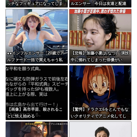
ッチなフィギュアになってしま
ルエンサー「今日は友達と配達
う
員のアルバイトを体験してみる
よ！！」←結果・・・
●●インフルエンサー「20歳でア
【悲報】加藤小夏(おなつ)「演技
ルファード一括で買えちゃう私
中に惚れてしまった俳優がい
って素敵」
る」
【画像】高市早苗、殺されるこ
【驚愕】ドラクエ6をとんでもな
とに怯え始める
いクオリティでアニメ化してし
まったAI動画がこちらｗｗｗｗ
ｗ