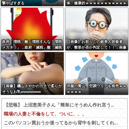
撃やばすぎる
体、健康的ｗｗｗｗｗｗｗｗｗｗｗ
ｗｗｗｗ
政府「増税」敵「増税すんな！増税
【画像】お前らこの超美人容疑者
メガネ！」→政府「減税」敵「減税
が、整形か否か判定して！！→画像
すんな！社会保障どうなる！」
がこちらw w w w w w w w w w
【画像】磯山さやかのガチで柔らか
洋服の青山、空調ウェアを発売ｗｗ
そうなお乳wwwwwww
ｗｗｗｗ
【悲報】 上沼恵美子さん「簡単にそうめん作れ言う...
職場の人妻と不倫をして、ついに、、、
このパソコン買おうか迷ってるから背中を刺してくれ...