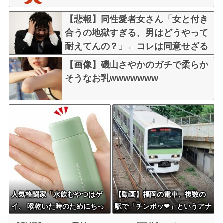
【悲報】同性愛者女さん「女と付き
合うの地獄すぎる、男はどうやって
耐えてんの？」←コレは同意せざる
おえないと話題に
【画像】磯山さやかのガチで柔らか
そうなお乳wwwwwww
人気格闘家「水飲むやつはゲ
【動画】福岡の電車、複数の
イ、 喉乾いた時のためにちっ
駅で「チンポッ❤」というアナ
ちゃいゲイ水筒持ち歩くと
ウンスが流れ大騒ぎwwwwww