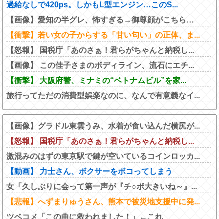
過給なしで420ps。しかもL型エンジン…このS...
【画像】愛知の半グレ、怖すぎる→御尊顔がこちら…
【衝撃】若い女の子からする「甘い匂い」の正体、ま...
【怒報】 国税庁「あのさぁ！君らがちゃんと納税し...
【画像】 この佳子さまのボディライン、流石にエチ...
【衝撃】 大阪府警、ミナミの“ベトナムビル”を家...
旅行ってただの消費型娯楽なのに、なんで有意義なイ...
【画像】グラドル東雲うみ、水着が食い込んだ横尻が...
【怒報】 国税庁「あのさぁ！君らがちゃんと納税し...
激混みのはずの東京駅で鍵が空いているコインロッカ...
【動画】 力士さん、ボクサーをボコってしまう
女「久しぶりに会って第一声が『チ○ポ大きいね～』...
【悲報】へずまりゅうさん、熊本で被災地支援中に発...
ツベコメ「この曲に救われました！」←これ