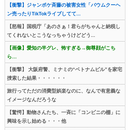
【衝撃】ジャンポケ斉藤の被害女性「バウムクーヘ
ン売ったりTikTokライブしてて...
【怒報】国税庁「あのさぁ！君らがちゃんと納税し
てくれないとこうなっちゃうけどどう...
【画像】愛知の半グレ、怖すぎる→御尊顔がこち
ら…
【衝撃】 大阪府警、ミナミの“ベトナムビル”を家宅
捜索した結果・・・・・・
旅行ってただの消費型娯楽なのに、なんで有意義な
イメージなんだろうな
【驚愕】動物さんたち、一斉に「コンビニの棚」に
興味を示し始める・・・他