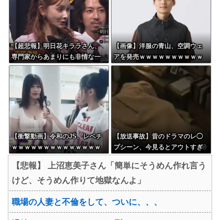
【超悲報】明日花キララさん、
【画像】洋服の青山、空調ウェ
専門家からあまりにも非情な一
アを発売ｗｗｗｗｗｗｗｗｗｗ
言を告げられる
ｗｗｗｗ
【衝撃動画】令和のJS、レベチ
【放送事故】昔のドラマのレ◯
ｗｗｗｗｗｗｗｗｗｗｗｗｗｗ
プシーン、今見るとアウトすぎ
ｗｗｗｗｗｗｗｗｗｗｗｗｗｗ
る・・・
【悲報】 上沼恵美子さん「簡単にそうめん作れ言う
ｗｗ
けど、そうめん作りて地獄なんよ」
職場の人妻と不倫をして、ついに、、、