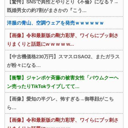
【驚愕】SNSで異性とやりとり《不倫》になる？→
か。」
www
既婚男女の約7割がまさかの『こう...
洋服の青山、空調ウェアを発売ｗｗｗｗｗｗ
【画像】令和最新版の剛力彩芽、ワイらにブッ刺さ
りまくりと話題にw w w w w...
【中古機価格230万円】スマスロSAO2、またガラス
が粉々になる…
【衝撃】ジャンポケ斉藤の被害女性「バウムクーヘ
ン売ったりTikTokライブしてて...
【画像】愛知の半グレ、怖すぎる→御尊顔がこち
ら…
【画像】令和最新版の剛力彩芽、ワイらにブッ刺さ