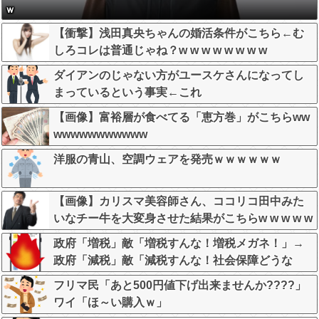
ｗ
【衝撃】浅田真央ちゃんの婚活条件がこちら←む
しろコレは普通じゃね？w w w w w w w w
ダイアンのじゃない方がユースケさんになってし
まっているという事実←これ
【画像】富裕層が食べてる「恵方巻」がこちらww
wwwwwwwwwww
洋服の青山、空調ウェアを発売ｗｗｗｗｗｗ
【画像】カリスマ美容師さん、ココリコ田中みた
いなチー牛を大変身させた結果がこちらw w w w w
w w w w w w
政府「増税」敵「増税すんな！増税メガネ！」→
政府「減税」敵「減税すんな！社会保障どうな
る！」
フリマ民「あと500円値下げ出来ませんか????」
ワイ「ほ～い購入ｗ」