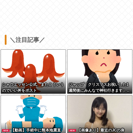
＼注目記事／
シャウエッセン公式、またこういう
ジャップ「クリスマスお祝いした1
のでいい丼をポスト
週間後にみんなで神社行きます」←
これ
【動画】手術中に熊本地震直
【画像あり】最近のJCの身
NEW
NEW