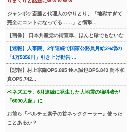
りまくりと話題にw w w w w...
ジャンポケ斎藤と代理人のやりとり、「地獄すぎて
完全にコントになってる……」と衝撃...
【画像】 日本共産党の街宣車、ほんと碌でもないな
【速報】人事院、2年連続で国家公務員月給3%増の
「1万5056円」引き上げ勧告 ...
【悲報】村上宗隆OPS.895 鈴木誠也OPS.840 岡本和
真OPS.742...
ベネズエラ、6月連続に発生した大地震の犠牲者が
「6000人超」に
お前ら『ペルチェ素子の首ネッククーラー』使った
ことあるか？