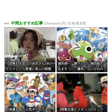
中間おすすめ記事
∞∞:
20xx/xx/xx(月) ID:枯渇太郎
【悲報】女芸人の吉住さん(36)、
福田雄一「新ケロロに福田組が
メイクしたら普通に美人の部類
出ます！」→爆死 ちいかわの
だったと判明
監督「原作に忠実に」→爆売れ
【画像】あの人気ポケモン、エ
【閲覧注意】メキシコのインフ