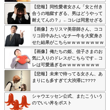
【悲報】同性愛者女さん「女と付き
合うの地獄すぎる、男はどうやって
耐えてんの？」←コレは同意せざる
おえないと話題に
【画像】カリスマ美容師さん、ココ
リコ田中みたいなチー牛を大変身さ
せた結果がこちらw w w w w w w w
w w w
【画像】俺たちの姫、佳子さまのお
気に入りのドレスがこちらです←コ
レは可愛過ぎるw w w w w w w w
【悲報】未来で待ってる女さん、あ
まりにも多すぎて大渋滞に????
シャウエッセン公式、またこういう
のでいい丼をポスト