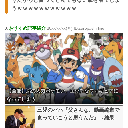
うｗｗｗｗｗｗｗｗｗｗｗ
おすすめ記事紹介
0:
20xx/xx/xx(月) ID:suropashi-line
【画像】あの人気ポケモン、エッチなフィギュアに
なってしまう
三児のパパ『父さんな、動画編集で
食っていこうと思うんだ』→結果