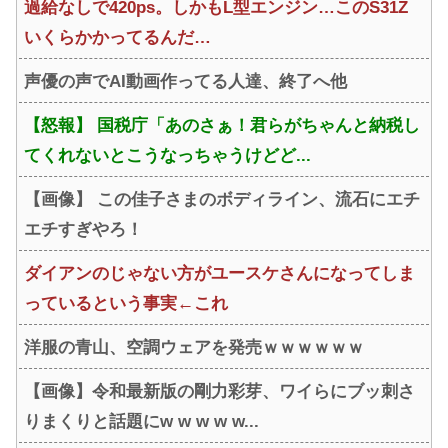
過給なしで420ps。しかもL型エンジン…このS31Z
いくらかかってるんだ…
声優の声でAI動画作ってる人達、終了へ他
【怒報】 国税庁「あのさぁ！君らがちゃんと納税し
てくれないとこうなっちゃうけどど...
【画像】 この佳子さまのボディライン、流石にエチ
エチすぎやろ！
ダイアンのじゃない方がユースケさんになってしま
っているという事実←これ
洋服の青山、空調ウェアを発売ｗｗｗｗｗｗ
【画像】令和最新版の剛力彩芽、ワイらにブッ刺さ
りまくりと話題にw w w w w...