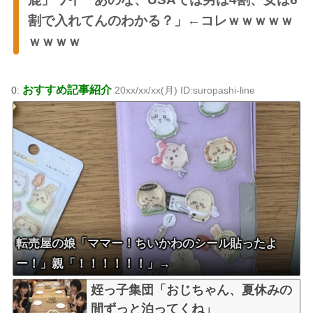
割で入れてんのわかる？」←コレｗｗｗｗｗ
ｗｗｗｗ
おすすめ記事紹介
0:
20xx/xx/xx(月) ID:suropashi-line
転売屋の娘「ママー！ちいかわのシール貼ったよ
ー！」親「！！！！！！」→
姪っ子集団「おじちゃん、夏休みの
間ずっと泊ってくね」