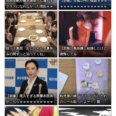
吉岡里帆が橋本環奈、広瀬すず
【悲報】台風15号の進路ｗｗｗ
クラスになれなかった理由ｗｗ
ｗｗｗｗｗｗｗｗｗｗｗｗｗｗ
ｗｗｗｗ
姪っ子集団「おじちゃん、夏休
【悲報】風俗嬢と結婚したけど
みの間ずっと泊ってくね」
後悔してる
【画像】美人すぎる県警本部長
転売屋の娘「ママー！ちいかわ
がこちらｗｗｗｗｗｗｗｗｗｗ
のシール貼ったよー！」親
「！！！！！！」→