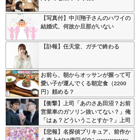
【写真付】中川翔子さんのハワイの
結婚式、何故か旦那がいない
【訃報】任天堂、ガチで終わる
お前ら、朝からオッサンが握って可
愛い子が運んでくる朝定食（2200
円）頼める？
【衝撃】上司「あのさあ田沼？お前
営業車のガソリン抜いてない？」俺
「はぁ？どういうことすか？」上司
「自分の車に入れ替えたりしてな
【悲報】名探偵プリキュア、前作か
い？？」←これw w w w w w