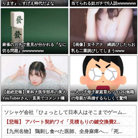
ります』←すげえ時代だよな
当てられる奴ガチで0人説wwwwww
麻雀のガチで意見が分かれる『なに
【画像】女子アナ、縄跳びしたらお
切る問題』wwwwwww
乳も二重跳びしてしまうwww
【超絶悲報】東科大医学部卒の美人
一人っ子母子家庭育ちワイ(26)無職
YouTuberさん、直美でコメント欄
の母親が再婚するらしくて驚愕
が炎上してしまう…
ソシャゲ会社「ひょっとして日本人はそこまでゲーム...
【悲報】 アパート契約ワイ「見積もりの鍵交換費2...
【九州名物】 鶏刺し食べた医師、全身麻痺へ…「死...