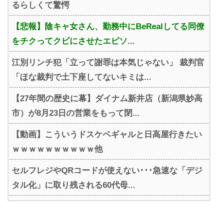
るらしくて驚愕
【悲報】陰キャ女さん、勤務中にBeRealしてる同僚
をチクってクビにさせたエピソ...
江別リンチ犯「立って謝罪は本気じゃない」 裁判官
「ほな裁判で土下座してないキミは...
【27年間の歴史に幕】ダイナム新井店（新潟県妙高
市）が8月23日の営業をもって閉...
【動画】こういうドスケベギャルと日高屋行きたい
ｗｗｗｗｗｗｗｗｗｗ他
セルフレジやQRコードが使えない･･･急速な「デジ
タル化」に取り残される60代母...