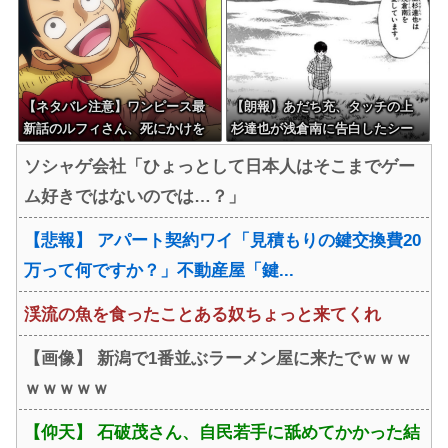
【ネタバレ注意】ワンピース最
【朗報】あだち充、タッチの上
新話のルフィさん、死にかけを
杉達也が浅倉南に告白したシー
助けてもらったジジイに悪態を
ンを完全再現ｗｗｗｗｗ
ソシャゲ会社「ひょっとして日本人はそこまでゲー
吐いてしまう・・・
ム好きではないのでは…？」
【悲報】 アパート契約ワイ「見積もりの鍵交換費20
万って何ですか？」不動産屋「鍵...
渓流の魚を食ったことある奴ちょっと来てくれ
【画像】 新潟で1番並ぶラーメン屋に来たでｗｗｗ
ｗｗｗｗｗ
【仰天】 石破茂さん、自民若手に舐めてかかった結