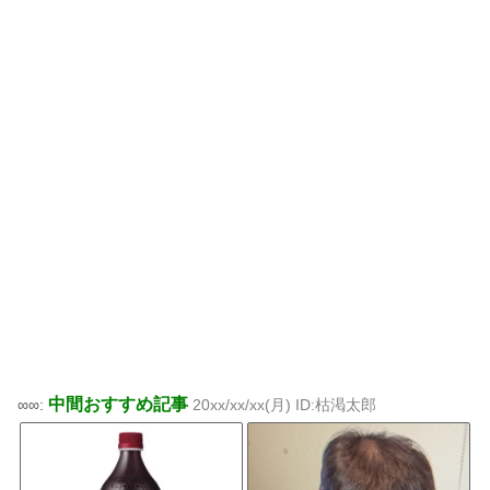
中間おすすめ記事
∞∞:
20xx/xx/xx(月) ID:枯渇太郎