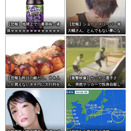
【悲報】地球上で一番美味い液
【悲報】ショートスリーバー堀
体ｗｗｗｗｗｗｗｗｗｗｗｗｗ
大輔さん、とんでもない事にな
ｗｗｗｗｗｗｗｗｗｗｗｗｗｗ
る・・・
ｗｗｗｗｗｗ
【悲報】昨日の銀だこ、８８人
【衝撃映像】サッカー選手さ
しか買えない８８円に大行列を
ん、突然サッカーで投身自殺し
なす都民コチラ・・・
てしまう