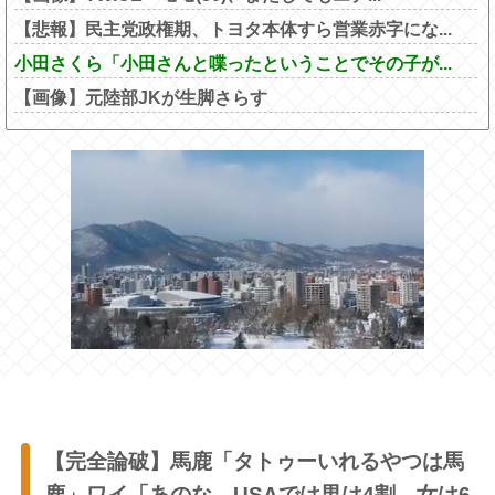
【悲報】民主党政権期、トヨタ本体すら営業赤字にな...
小田さくら「小田さんと喋ったということでその子が...
【画像】元陸部JKが生脚さらす
【完全論破】馬鹿「タトゥーいれるやつは馬
鹿」ワイ「あのな、USAでは男は4割、女は6