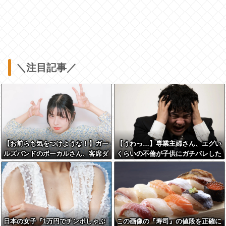
＼注目記事／
【お前らも気をつけような！】ガー
【うわっ…】専業主婦さん、エグい
ルズバンドのボーカルさん、客席ダ
くらいの不倫が子供にガチバレした
イブした結果『こう』なってしまい
結果…
お気持ち表明してしまう…
日本の女子『1万円でチンポしゃぶ
この画像の『寿司』の値段を正確に