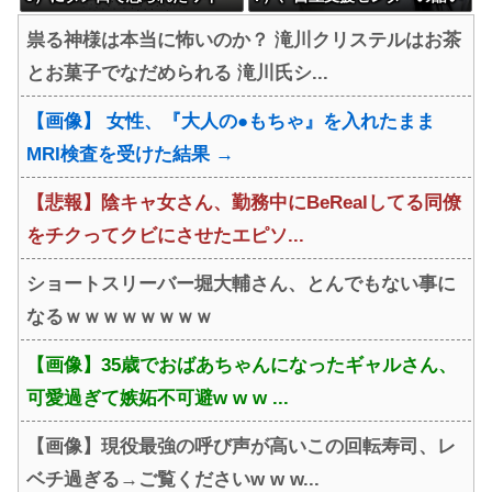
（23）、未だにイライラが収
スパルタ指導に屈する
祟る神様は本当に怖いのか？ 滝川クリステルはお茶
まらない模様wwwwwwwwww
とお菓子でなだめられる 滝川氏シ...
wwwwwww
【画像】 女性、『大人の●もちゃ』を入れたまま
MRI検査を受けた結果 →
【悲報】陰キャ女さん、勤務中にBeRealしてる同僚
をチクってクビにさせたエピソ...
ショートスリーバー堀大輔さん、とんでもない事に
なるｗｗｗｗｗｗｗｗ
【画像】35歳でおばあちゃんになったギャルさん、
可愛過ぎて嫉妬不可避w w w ...
【画像】現役最強の呼び声が高いこの回転寿司、レ
ベチ過ぎる→ご覧くださいw w w...