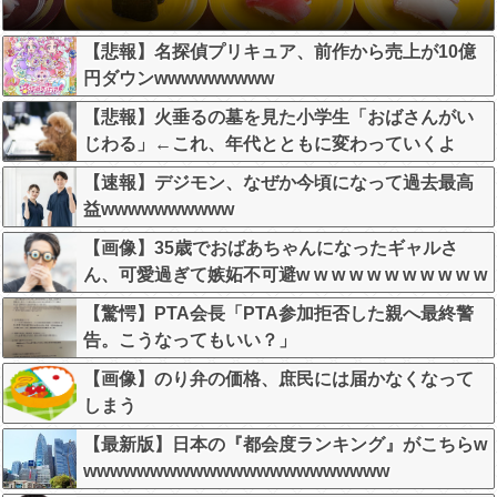
【悲報】名探偵プリキュア、前作から売上が10億
円ダウンwwwwwwwww
【悲報】火垂るの墓を見た小学生「おばさんがい
じわる」←これ、年代とともに変わっていくよ
な…
【速報】デジモン、なぜか今頃になって過去最高
益wwwwwwwwww
【画像】35歳でおばあちゃんになったギャルさ
ん、可愛過ぎて嫉妬不可避w w w w w w w w w w w
【驚愕】PTA会長「PTA参加拒否した親へ最終警
告。こうなってもいい？」
【画像】のり弁の価格、庶民には届かなくなって
しまう
【最新版】日本の『都会度ランキング』がこちらw
wwwwwwwwwwwwwwwwwwwwwww