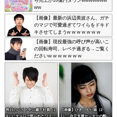
ら売上が10億円ダウンwwwwwww
ww
【画像】最新の浜辺美波さん、ガチ
のマジで可愛過ぎてワイらをドキド
キさせてしまうw w w w w w w
【画像】現役最強の呼び声が高いこ
の回転寿司、レベチ過ぎる→ご覧く
ださいw w w w w w w
昨日のバイト中に歳下社員（2
【画像】ひきこもり娘（2
0）にタメ口で怒られたワイ
7）、自立支援センターの酷い