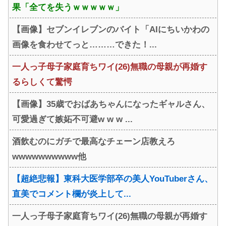
果「全てを失うｗｗｗｗｗ」
【画像】セブンイレブンのバイト「AIにちいかわの
画像を食わせてっと………できた！...
一人っ子母子家庭育ちワイ(26)無職の母親が再婚す
るらしくて驚愕
【画像】35歳でおばあちゃんになったギャルさん、
可愛過ぎて嫉妬不可避w w w ...
酒飲むのにガチで最高なチェーン店教えろ
wwwwwwwwww他
【超絶悲報】東科大医学部卒の美人YouTuberさん、
直美でコメント欄が炎上して...
一人っ子母子家庭育ちワイ(26)無職の母親が再婚す