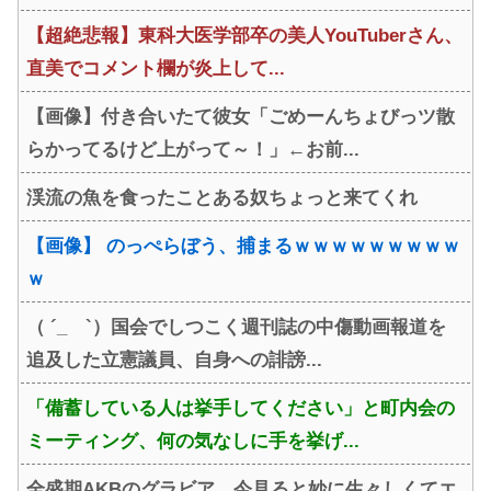
【超絶悲報】東科大医学部卒の美人YouTuberさん、
直美でコメント欄が炎上して...
【画像】付き合いたて彼女「ごめーんちょびっツ散
らかってるけど上がって～！」←お前...
渓流の魚を食ったことある奴ちょっと来てくれ
【画像】 のっぺらぼう、捕まるｗｗｗｗｗｗｗｗｗ
ｗ
（ ´_ゝ`）国会でしつこく週刊誌の中傷動画報道を
追及した立憲議員、自身への誹謗...
「備蓄している人は挙手してください」と町内会の
ミーティング、何の気なしに手を挙げ...
全盛期AKBのグラビア、今見ると妙に生々しくてエ