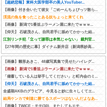
【超絶悲報】東科大医学部卒の美人YouTuber...
【画像】付き合いたて彼女「ごめーんちょびっツ散ら...
渓流の魚を食ったことある奴ちょっと来てくれ
【画像】 新潟で1番並ぶラーメン屋に来たでｗｗｗ...
【仰天】 石破茂さん、自民若手に舐めてかかった結...
江別リンチ犯「立って謝罪は本気じゃない」 裁判官...
【27年間の歴史に幕】ダイナム新井店（新潟県妙高...
【画像】雛形あきこ、48歳写真集で見せたハイレグ...
【画像】 新潟で1番並ぶラーメン屋に来たでｗｗｗ...
「備蓄している人は挙手してください」と町内会のミ...
【仰天】 石破茂さん、自民若手に舐めてかかった結...
全盛期AKBのグラビア、今見ると妙に生々しくてエ...
結局ケンカで剣道に勝てるスポーツはないんだよなあ...
【画像】TWICE・モモ(30)、またしてもエチ...