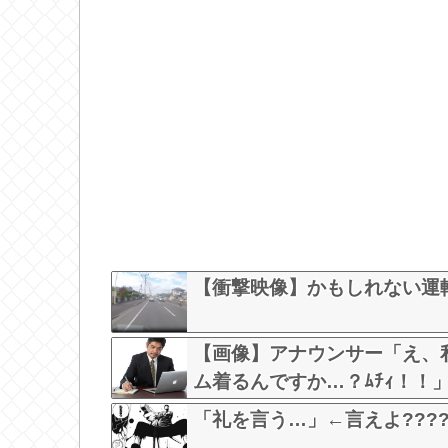
な？？？？？？？？
【衝撃映像】かもしれない運
【画像】アナウンサー「え、
ム着るんですか…？ﾑﾁｨ！！」←
w w
「礼を言う…」←言えよ???