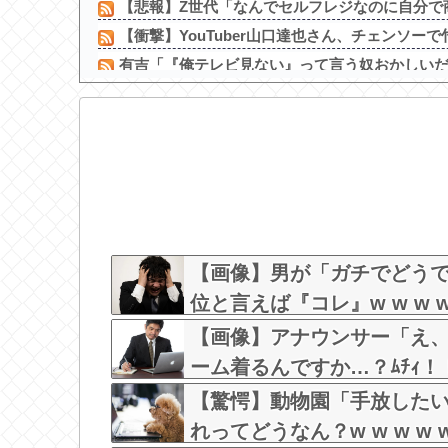
【悲報】Z世代「なんでセルフレジなのに自分で商
【衝撃】YouTuber山口達也さん、チェンソーで竹
有吉「『俺テレビ見ない』って言う奴おかしいだろ
【画像】 JK「パンツ見ないでください！」⇒ｗ
【悲報】 憧れのトイレセッ○スしたらｗｗｗｗ
亜鉛１日100mg飲んだらこうなるｗｗｗ
ハロ！コン 2026 グッズ追加！
元日向坂46・松田好花、食中毒で「腹痛とおう吐と
【画像】この声優のおしり
【画像】本田翼さんシートベルトでパイスラがくっ
【画像】男が「ガチでどう
位と言えば『コレ』w w w w w
【画像】アナウンサー「え
ーム着るんですか…？ﾑﾁｨ！
w w w w
【驚愕】動物園「手放した
れってどうなん？w w w w w 