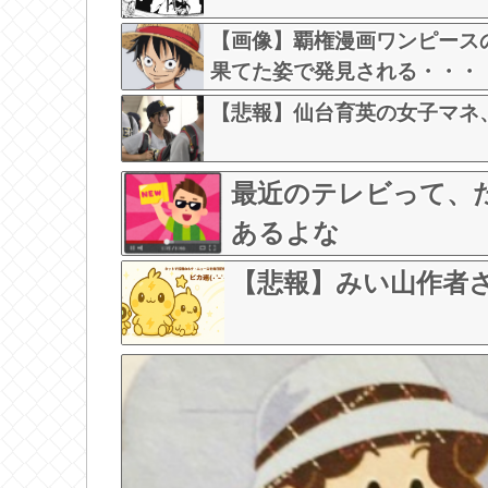
【画像】覇権漫画ワンピース
果てた姿で発見される・・・
【悲報】仙台育英の女子マネ
最近のテレビって、た
あるよな
【悲報】みい山作者