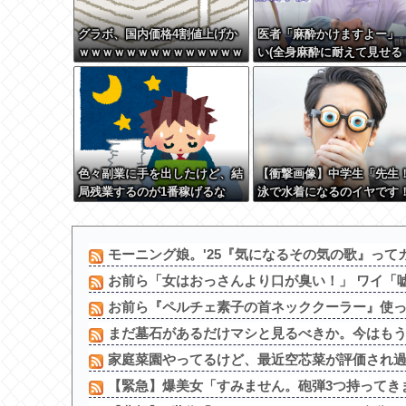
グラボ、国内価格4割値上げか
医者「麻酔かけますよー」
ｗｗｗｗｗｗｗｗｗｗｗｗｗｗ
い(全身麻酔に耐えて見せる
ｗｗ
うおおおおおお！！！！)
色々副業に手を出したけど、結
【衝撃画像】中学生「先生
局残業するのが1番稼げるな
泳で水着になるのイヤです
先生「分かった」→結果ま
の『こう』なってしまうw w
w w w w
モーニング娘。'25『気になるその気の歌』ってガ
お前ら「女はおっさんより口が臭い！」 ワイ「
お前ら『ペルチェ素子の首ネッククーラー』使
まだ墓石があるだけマシと見るべきか。今はも
家庭菜園やってるけど、最近空芯菜が評価され
【緊急】爆美女「すみません。砲弾3つ持ってきま