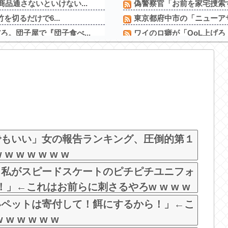
品通さないといけない...
偽警察官「お前を家宅捜索す
を切るだけで6...
東京都府中市の「ニューア
。団子屋で『団子食べ...
ワイのロ癖が「QoL上げろ」
ｗ
【速報】農家、キレる「高市
ｗｗｗｗｗｗｗｗｗｗｗ
SB山本祐大(27) .323 2本 1
【朗報】秋田に日本最大級の
【コンゴ】エボラ出血熱、感
下痢が止まらない」...
【新台】ダイイチ「中森明菜・
邪神ちゃん作者「打たなき
きり出来上がってしま...
でもいい」女の報告ランキング、圧倒的第１
 w w w w w
、私がスピードスケートのピチピチユニフォ
！」←これはお前らに刺さるやろw w w w
いペットは寄付して！餌にするから！」←こ
w w w w w