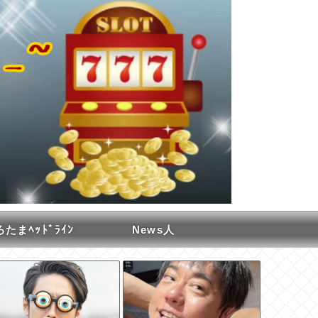
たまﾍｯﾄﾞﾗｲﾝ
News人