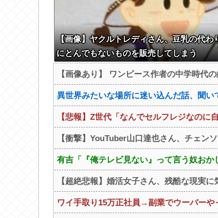
【画像】ヤクルトレディさん、豆乳の代わ
にとんでもないものを販売してしまう
【画像あり】 ワンピース作者の中学時代
異世界みたいな場所に迷い込んだ話、聞い
【悲報】Z世代「なんでセルフレジなのに
【衝撃】YouTuber山口達也さん、チェンソ
有吉「『俺テレビ見ない』って言う奴おかし
【超絶悲報】婚活女子さん、残酷な現実に
ワイ手取り15万正社員→副業でウーバーや