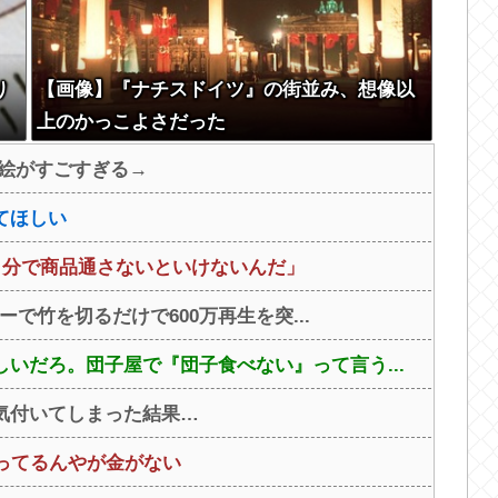
り
【画像】『ナチスドイツ』の街並み、想像以
上のかっこよさだった
の絵がすごすぎる→
てほしい
自分で商品通さないといけないんだ」
ーで竹を切るだけで600万再生を突...
いだろ。団子屋で『団子食べない』って言う...
気付いてしまった結果…
ってるんやが金がない