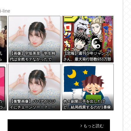
-line
札
【画像】宇垣美里「学生時
【悲報】週刊少年ジャンプ
ら
代は全然モテなかったで
さん、最大発行部数653万部
ら
す」←これほんまかぁ？w w
から急降下でついに100万部
w w w w w w
を割ってしまう
の
【衝撃画像】ババアがジジ
色々副業に手を出したけ
つ
イにチェーンソー！？←一
ど、結局残業するのが1番稼
体何があったんやコレw w w
げるな
w w w w w w
もっと読む
arrow_forward_ios