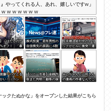
レ』やってくれる人、あれ、嬉しいですw」
w w w w w w
】「はだしのゲ
株式投資、若年男性の
【京都】走行中のトラ
0%オフ！ 「暴
自信喪失の原因に-6割
ックがビルに衝突…運
ルセルク」14巻
超が「人生の敗者」自
転手の男性が意識不明
ｗｗｗｗｗ
認
の重体 宇治市
後藤「ハゲとる
【ソニー生命】金銭詐
みいちゃんと山田さん
かい！（ペシ
取また判明 顧客の保
の漫画の作者なんでこ
」客「ギャハハ
険を解約させ遊興費な
んなに嫌われてるんだ
wwww」←何が
どに
ろうな
の？
ナックたぬかな」をオープンした結果がこちら