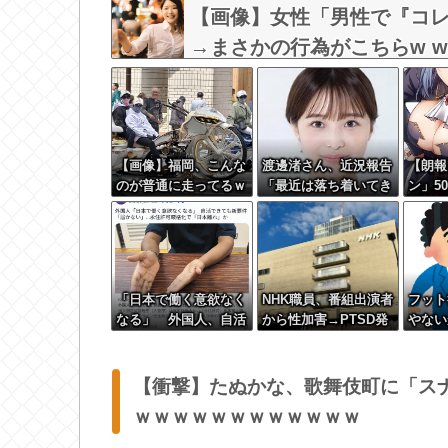
【画像】女性「男性で『コ
→まさかの行為がこちらw w w 
【画像】福岡、こんな
渡邊渚さん、近況報告
【朗報
のが普通に走ってるｗ
「最近は落ち着いてき
ン」5
ｗｗｗｗｗｗｗｗｗｗ
てます」
食のベ
ｗｗｗｗｗｗｗｗｗｗ
無料ｗ
ｗｗｗｗｗｗｗｗｗｗ
ｗｗｗｗｗｗｗｗｗ
「日本で働く意欲なく
NHK職員、番組出演者
フット
なる」 外国人、自活
から性加害→PTSD発
やない
できても新要件「届か
症…訴えても放置され
ッ！）
ない」…永住許可厳格
ていた模様
ハww
化で「日本離れ」か
面白い
【衝撃】たぬかな、歌舞伎町に「ス
ｗｗｗｗｗｗｗｗｗｗｗｗ