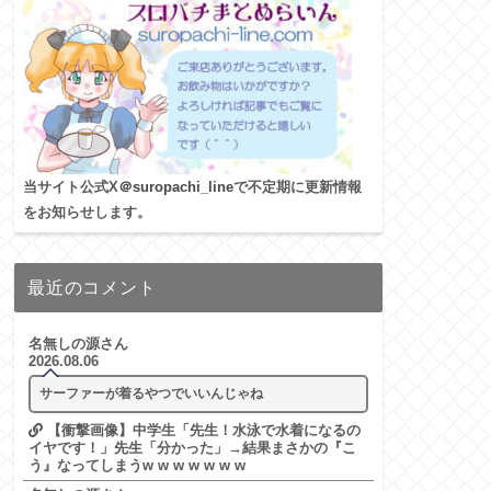
当サイト公式X
＠suropachi_line
で不定期に更新情報
をお知らせします。
最近のコメント
名無しの源さん
2026.08.06
サーファーが着るやつでいいんじゃね
【衝撃画像】中学生「先生！水泳で水着になるの
イヤです！」先生「分かった」→結果まさかの『こ
う』なってしまうw w w w w w w