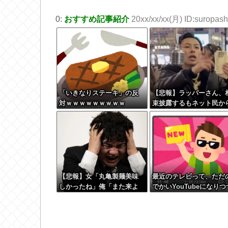
0:
おすすめ記事紹介
20xx/xx/xx(月) ID:suropashi
「いきなりステーキ」の反
【悲報】ラッパーさん、
対ｗｗｗｗｗｗｗｗｗ
束披露するもネット民か
新社会人の初ボーナスく
いしかないと笑われる
【悲報】女「丸亀製麺美味
最近のテレビって、ただ
しかったね」俺「また来よ
でかいYouTubeになりつ
うよ」店員「お会計2380円
あるよな
になりまーす」→その後
『こう』なったんだが俺悪
くないよ