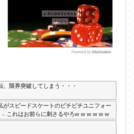
Powered by 
GliaStudios
M
u
t
転、限界突破してしまう・・・
e
私がスピードスケートのピチピチユニフォー
これはお前らに刺さるやろw w w w w w
?