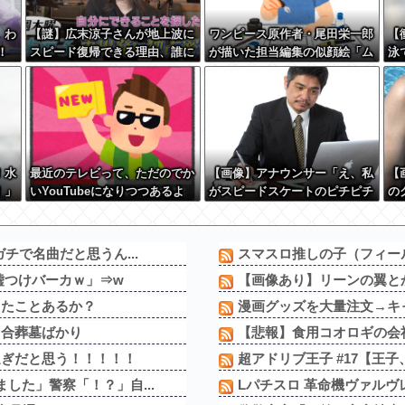
 わ
【謎】広末涼子さんが地上波に
ワンピース原作者・尾田栄一郎
【
！
スピード復帰できる理由、誰に
が描いた担当編集の似顔絵「ム
泳
も分からない・・・
ダに東大卒」
先
の
w 
！水
最近のテレビって、ただのでか
【画像】アナウンサー「え、私
【
！」
いYouTubeになりつつあるよ
がスピードスケートのピチピチ
の
さか
な
ユニフォーム着るんですか…？
w
 w
ﾑﾁｨ！！」←これはお前らに刺
さるやろw w w w w w w w
チで名曲だと思うん...
スマスロ推しの子（フィー
嘘つけバーカｗ」⇒w
【画像あり】リーンの翼とか
ったことあるか？
漫画グッズを大量注文→キャ
う合葬墓ばかり
【悲報】食用コオロギの会社
過ぎだと思う！！！！！
超アドリブ王子 #17【王子
した」警察「！？」自...
Lパチスロ 革命機ヴァルヴ