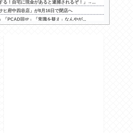
る！自宅に現金があると逮捕されるぞ！」→...
サヒ府中四谷店」が8月16日で閉店へ
「PCAD回せ」「常識を疑え」なんやが...
総理には愛想尽かした今年でやめるぞ」コメ...
4打点 OPS.878他
AIデータセンター建設へ 総事業費2兆円...
染3600人…過去最大の流行に
歌姫伝説～FOR FANS～」スペック...
ゃ良かった・・・」