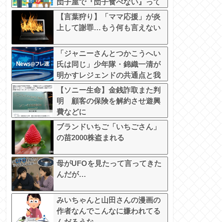
団子屋で『団子食べない』って
言うか？」
【言葉狩り】「ママ応援」が炎
上して謝罪…もう何も言えない
「ジャニーさんとつかこうへい
氏は同じ」少年隊・錦織一清が
明かすレジェンドの共通点と我
流の演出論
【ソニー生命】金銭詐取また判
明 顧客の保険を解約させ遊興
費などに
ブランドいちご「いちごさん」
の苗2000株盗まれる
母がUFOを見たって言ってきた
んだが…
みいちゃんと山田さんの漫画の
作者なんでこんなに嫌われてる
んだろうな