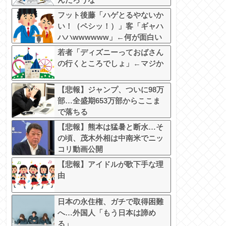
フット後藤「ハゲとるやないか
い！（ペシッ！）」客「ギャハ
ハハwwwwww」←何が面白い
の？
若者「ディズニーっておばさん
の行くところでしょ」←マジか
【悲報】ジャンプ、ついに98万
部…全盛期653万部からここま
で落ちる
【悲報】熊本は猛暑と断水…そ
の頃、茂木外相は中南米でニッ
コリ動画公開
【悲報】アイドルが歌下手な理
由
日本の永住権、ガチで取得困難
へ…外国人「もう日本は諦め
る」