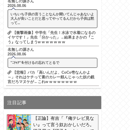
名無しの源さん
2026.08.06
いちいち子供の言うことなんか聞いてんじゃあないよ
大人が良いことだと思ってやってるんだから子供は黙
って...
【衝撃画像】中学生「先生！水泳で水着になるの
イヤです！」先生「分かった」→結果まさかの『こ
う』なってしまうw w w w w w w
名無しの源さん
2026.08.06
"ﾆﾁｬｱ”を付けるの忘れてとるで
【悲報】バカ「高いんだよ、CoCo壱なんかよ
～」それはケチって素のカレー頼んじゃった奴の戯
言だろマヌケが←これw w w w w w w w
注目記事
【正論】有吉「『俺テレビ見な
い』って言う奴おかしいだろ。