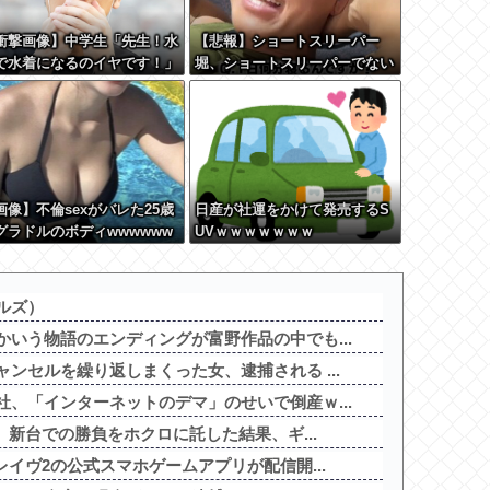
衝撃画像】中学生「先生！水
【悲報】ショートスリーパー
で水着になるのイヤです！」
堀、ショートスリーパーでない
生「分かった」→結果まさか
事がバレてしまう
『こう』なってしまうw w w
w w w
画像】不倫sexがバレた25歳
日産が社運をかけて発売するS
グラドルのボディwwwwww
UVｗｗｗｗｗｗｗ
w
ルズ）
いう物語のエンディングが富野作品の中でも...
ンセルを繰り返しまくった女、逮捕される ...
、「インターネットのデマ」のせいで倒産ｗ...
、新台での勝負をホクロに託した結果、ギ...
レイヴ2の公式スマホゲームアプリが配信開...