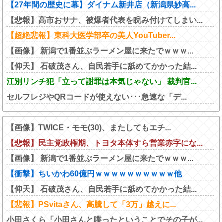
【27年間の歴史に幕】ダイナム新井店（新潟県妙高...
【悲報】高市おサナ、被爆者代表を睨み付けてしまい...
【超絶悲報】東科大医学部卒の美人YouTuber...
【画像】 新潟で1番並ぶラーメン屋に来たでｗｗｗ...
【仰天】 石破茂さん、自民若手に舐めてかかった結...
江別リンチ犯「立って謝罪は本気じゃない」 裁判官...
セルフレジやQRコードが使えない･･･急速な「デ...
【画像】TWICE・モモ(30)、またしてもエチ...
【悲報】民主党政権期、トヨタ本体すら営業赤字にな...
【画像】 新潟で1番並ぶラーメン屋に来たでｗｗｗ...
【衝撃】ちいかわ60億円ｗｗｗｗｗｗｗｗｗｗ他
【仰天】 石破茂さん、自民若手に舐めてかかった結...
【悲報】PSvitaさん、高騰して「3万」越えに...
小田さくら「小田さんと喋ったということでその子が...