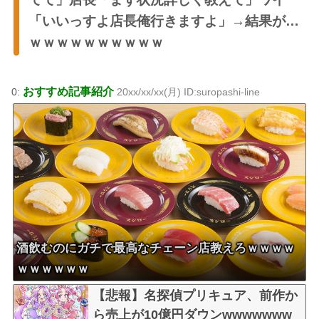
「いいっすよ店長俺行きますよ」→結果が…
ｗｗｗｗｗｗｗｗｗｗ
おすすめ記事紹介
0:
20xx/xx/xx(月) ID:suropashi-line
酒飲むのにガチで最高なチェーン店教えろｗｗｗｗ
ｗｗｗｗｗｗ
【悲報】名探偵プリキュア、前作か
ら売上が10億円ダウンwwwwwww