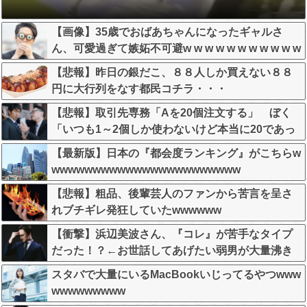
【画像】35歳でおばあちゃんになったギャルさ
ん、可愛過ぎて嫉妬不可避w w w w w w w w w w w
【悲報】昨日の銀だこ、８８人しか買えない８８
円に大行列をなす都民コチラ・・・
【悲報】取引先専務「Aを20個注文する」 ぼく
「いつも1～2個しか使わないけど本当に20であっ
てる？」 取専「あってる」→結果『こう』なっ
【最新版】日本の『都会度ランキング』がこちらw
たんだがコレワイが悪いんか？？？？？？？？
wwwwwwwwwwwwwwwwwwwwwww
【悲報】粗品、後輩芸人のファンから苦言を呈さ
れブチギレ発狂していたwwwwww
【衝撃】浜辺美波さん、『コレ』が苦手なタイプ
だった！？←お世話してあげたい弱男が大量沸き
してしまうw w w w w w w w w
スタバで大量にいるMacBookいじってるやつwww
wwwwwwwww