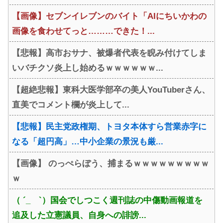
【画像】セブンイレブンのバイト「AIにちいかわの
画像を食わせてっと………できた！...
【悲報】高市おサナ、被爆者代表を睨み付けてしま
いバチクソ炎上し始めるｗｗｗｗｗｗ...
【超絶悲報】東科大医学部卒の美人YouTuberさん、
直美でコメント欄が炎上して...
【悲報】民主党政権期、トヨタ本体すら営業赤字に
なる「超円高」…中小企業の景況も厳...
【画像】 のっぺらぼう、捕まるｗｗｗｗｗｗｗｗｗ
ｗ
（ ´_ゝ`）国会でしつこく週刊誌の中傷動画報道を
追及した立憲議員、自身への誹謗...