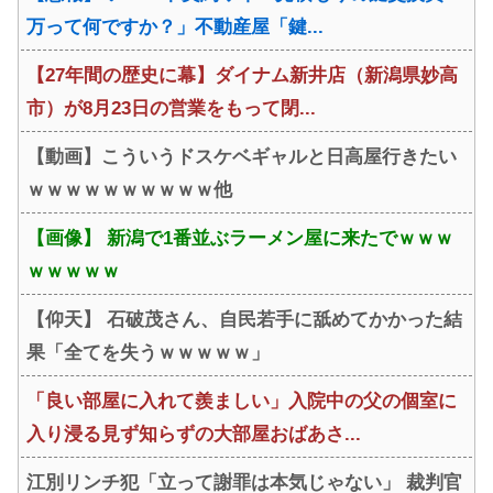
万って何ですか？」不動産屋「鍵...
【27年間の歴史に幕】ダイナム新井店（新潟県妙高
市）が8月23日の営業をもって閉...
【動画】こういうドスケベギャルと日高屋行きたい
ｗｗｗｗｗｗｗｗｗｗ他
【画像】 新潟で1番並ぶラーメン屋に来たでｗｗｗ
ｗｗｗｗｗ
【仰天】 石破茂さん、自民若手に舐めてかかった結
果「全てを失うｗｗｗｗｗ」
「良い部屋に入れて羨ましい」入院中の父の個室に
入り浸る見ず知らずの大部屋おばあさ...
江別リンチ犯「立って謝罪は本気じゃない」 裁判官