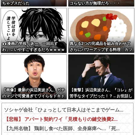
ちゃブスだった
コらない方が無理だろ・・・
●●漫画の竿役「あー、一回出す
異なる2つの完成品を組み合わせて
わ」←いやすごすぎるだろｗｗｗｗ
さらにパワーアップする料理「カツ
ｗｗ
カレー」以外にない
【画像】最新の浜辺美波さん、ガチ
【衝撃】浜辺美波さん、『コレ』が
のマジで可愛過ぎてワイらをドキド
苦手なタイプだった！？←お世話し
キさせてしまうw w w w w w w
てあげたい弱男が大量沸きしてしま
うw w w w w w w w w
ソシャゲ会社「ひょっとして日本人はそこまでゲーム...
【悲報】 アパート契約ワイ「見積もりの鍵交換費2...
【九州名物】 鶏刺し食べた医師、全身麻痺へ…「死...