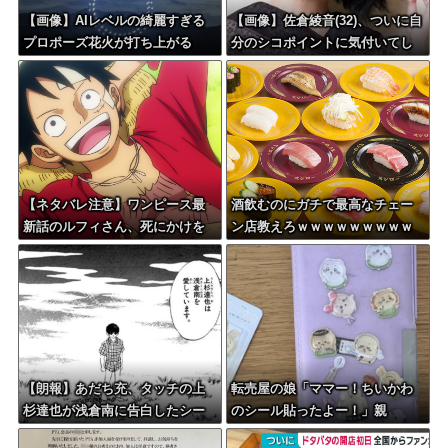
【画像】AIレベルの綺麗すぎる
【画像】佐倉綾音(32)、ついに自
プロポーズ花火が打ち上がる
分のシコポイントに気付いてし
㊗????
まう・・・
【ネタバレ注意】ワンピース最
酒飲むのにガチで最高なチェー
新話のルフィさん、死にかけを
ン店教えろｗｗｗｗｗｗｗｗｗ
助けてもらったジジイに悪態を
ｗ
吐いてしまう・・・
【朗報】あだち充、タッチの上
転売屋の娘「ママー！ちいかわ
杉達也が浅倉南に告白したシー
のシール貼ったよー！」親
ンを完全再現ｗｗｗｗｗ
「！！！！！！」→