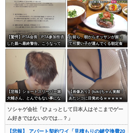
【驚愕】PTA会長「PTA参加拒否
お前ら、朝からオッサンが握っ
した親へ最終警告。こうなって
て可愛い子が運んでくる朝定食
もいい？」
（2200円）頼める？
【悲報】ショートスリーバー堀
【画像あり】(tuki)ちゃん覚醒！
大輔さん、とんでもない事にな
あたシコに目覚めるｗｗｗｗｗ
る・・・
ｗｗｗ
ソシャゲ会社「ひょっとして日本人はそこまでゲー
ム好きではないのでは…？」
【悲報】 アパート契約ワイ「見積もりの鍵交換費20