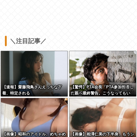
＼注目記事／
【速報】齋藤飛鳥さんえっちな下
【驚愕】PTA会長「PTA参加拒否し
着、特定される
た親へ最終警告。こうなってもい
い？」←コレはどっちが悪いのか？
大論争が巻き起こってしまう…
【画像】昭和のアイドル、めちゃめ
【画像】相澤仁美の下半身、もうシ