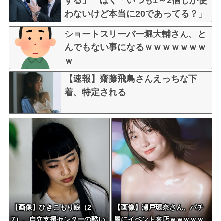
する」 ぼく「いつも1～2個しか使
わないけど本当に20であってる？」
取専「あってる」→結果『こう』
ショートスリーバー堀大輔さん、と
なったんだがコレワイが悪いん
んでもない事になるｗｗｗｗｗｗｗ
か？？？？？？？？
ｗ
【速報】齋藤飛鳥さんえっちな下
着、特定される
【画像】ひきこもり娘（2
【画像】瀬戸環奈さん、パチ
7）、自立支援センターの酷い
屋にイベント来店ｗｗｗｗｗ