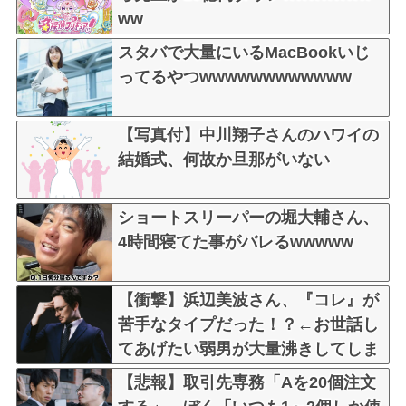
ww
スタバで大量にいるMacBookいじ
ってるやつwwwwwwwwwwww
【写真付】中川翔子さんのハワイの
結婚式、何故か旦那がいない
ショートスリーパーの堀大輔さん、
4時間寝てた事がバレるwwwww
【衝撃】浜辺美波さん、『コレ』が
苦手なタイプだった！？←お世話し
てあげたい弱男が大量沸きしてしま
うw w w w w w w w w
【悲報】取引先専務「Aを20個注文