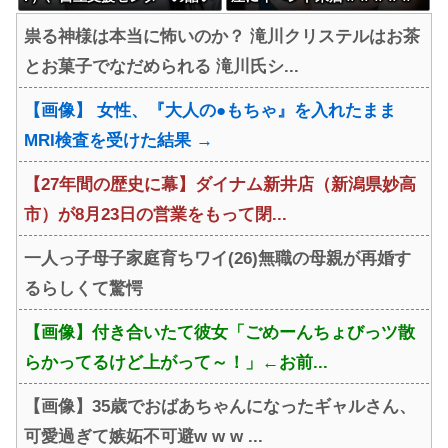
スパルタ指導に屈する
ｗｗｗ
祟る神様は本当に怖いのか？ 滝川クリステルはお茶
とお菓子でなだめられる 滝川氏シ...
【画像】 女性、『大人の●もちゃ』を入れたまま
MRI検査を受けた結果 →
【27年間の歴史に幕】ダイナム新井店（新潟県妙高
市）が8月23日の営業をもって閉...
一人っ子母子家庭育ちワイ(26)無職の母親が再婚す
るらしくて驚愕
【画像】付き合いたて彼女「ごめーんちょびっツ散
らかってるけど上がって～！」←お前...
【画像】35歳でおばあちゃんになったギャルさん、
可愛過ぎて嫉妬不可避w w w ...