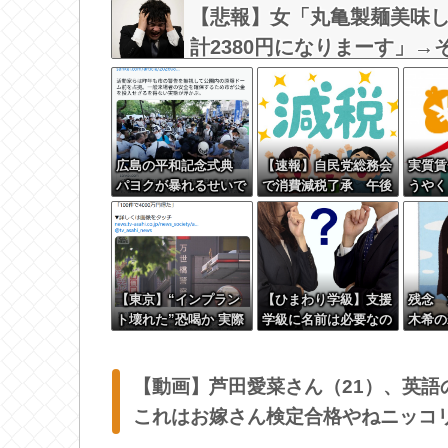
【悲報】女「丸亀製麺美味
計2380円になりまーす」
な？？？？？？？？
広島の平和記念式典
【速報】自民党総務会
実質賃
パヨクが暴れるせいで
で消費減税了承 午後
うやく
警備費９倍に
に閣議決定 ついに消
価高に
費減税へ
【東京】“インプラン
【ひまわり学級】支援
残念 
ト壊れた”恐喝か 実際
学級に名前は必要なの
木希の
は装着なし 55歳男逮
か
るとそ
捕「100件で4000万円
人では
得た」
【動画】芦田愛菜さん（21）、英
これはお嫁さん検定合格やねニッコ