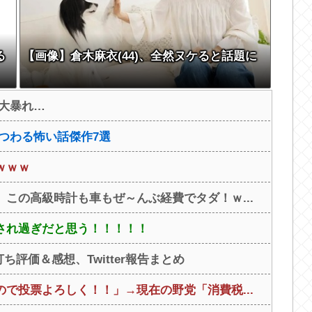
る
【画像】倉木麻衣(44)、全然ヌケると話題に
大暴れ…
つわる怖い話傑作7選
ｗｗｗ
この高級時計も車もぜ～んぶ経費でタダ！ｗ...
され過ぎだと思う！！！！！
評価＆感想、Twitter報告まとめ
で投票よろしく！！」→現在の野党「消費税...