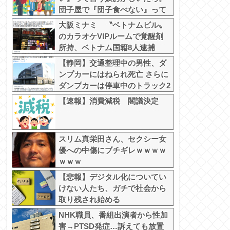
団子屋で『団子食べない』って
言うか？」
大阪ミナミ 〝ベトナムビル〟
のカラオケVIPルームで覚醒剤
所持、ベトナム国籍8人逮捕
【静岡】交通整理中の男性、ダ
ンプカーにはねられ死亡 さらに
ダンプカーは停車中のトラック2
台にも衝突=裾野市
【速報】消費減税 閣議決定
スリム真栄田さん、セクシー女
優への中傷にブチギレｗｗｗｗ
ｗｗｗ
【悲報】デジタル化についてい
けない人たち、ガチで社会から
取り残され始める
NHK職員、番組出演者から性加
害→PTSD発症…訴えても放置