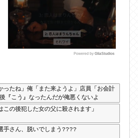
Powered by 
GliaStudios
M
u
t
かったね」俺「また来ようよ」店員「お会計
e
の後『こう』なったんだが俺悪くないよ
はこの後犯した女の父に殺されます」
手さん、脱いでしまう????