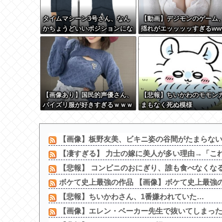
タイムマシーン3号さん、なん
【動画】デジモンのゲーム
かちょうどいいポジションにな
揺れがエッッッッすぎるww
る
ww
【画像あり】国民的声優さん、
【悲報】ちいかわのモモン
パイズリ服が好きすぎるｗｗｗ
まもなく死ぬ模様
ｗｗ
【画像】板野友美、ビキニ姿の谷間がたまらな
【凄すぎる】 力士の嫁に美人が多い理由→「これ
【悲報】 コンビニのおにぎり、誰も食べなくな
ボケて史上最強の作品 【画像】ボケて史上最強の
【悲報】ちいかわさん、1番嫌われていた…
【画像】エレン・ベーカー先生で抜いてしまっ