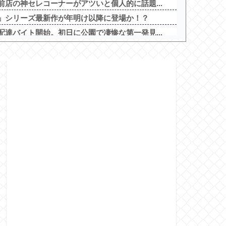
店の神セレコーナーがアツいと個人的に話題...
」シリーズ最新作が年明け以降に登場か！？
達バイト開始。初日に公園で凄惨な第一発見...
た会社に「直雇用のバイト」で行った結果ｗ...
華って言うほどうまくないよね
の一撃」スペック情報が公開！1/319...
喪失の原因に 6割超が「人生の敗者」自認他
機種を荒波仕様で出すんだろうな
戦士ガンダムSEED CLIMAX」...