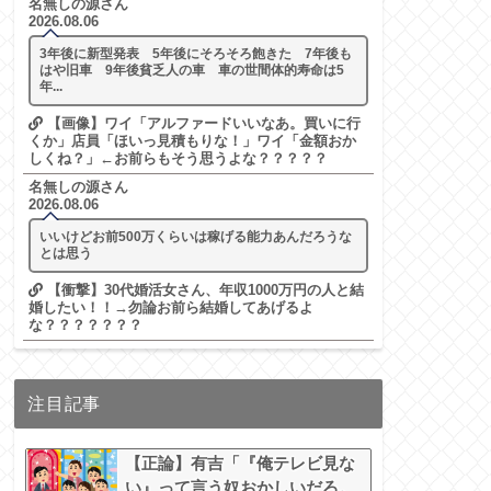
名無しの源さん
2026.08.06
3年後に新型発表 5年後にそろそろ飽きた 7年後も
はや旧車 9年後貧乏人の車 車の世間体的寿命は5
年...
【画像】ワイ「アルファードいいなあ。買いに行
くか」店員「ほいっ見積もりな！」ワイ「金額おか
しくね？」←お前らもそう思うよな？？？？？
名無しの源さん
2026.08.06
いいけどお前500万くらいは稼げる能力あんだろうな
とは思う
【衝撃】30代婚活女さん、年収1000万円の人と結
婚したい！！→勿論お前ら結婚してあげるよ
な？？？？？？？
注目記事
【正論】有吉「『俺テレビ見な
い』って言う奴おかしいだろ。