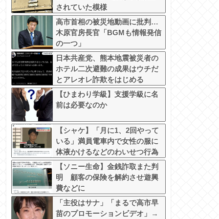
されていた模様
高市首相の被災地動画に批判…
木原官房長官「BGMも情報発信
の一つ」
日本共産党、熊本地震被災者の
ホテル二次避難の成果はウチだ
とアレオレ詐欺をはじめる
【ひまわり学級】支援学級に名
前は必要なのか
【シャケ】「月に1、2回やって
いる」満員電車内で女性の服に
体液かけるなどのわいせつ行為
か 学習塾経営の60歳男を逮
【ソニー生命】金銭詐取また判
捕 警視庁
明 顧客の保険を解約させ遊興
費などに
「主役はサナ」「まるで高市早
苗のプロモーションビデオ」→