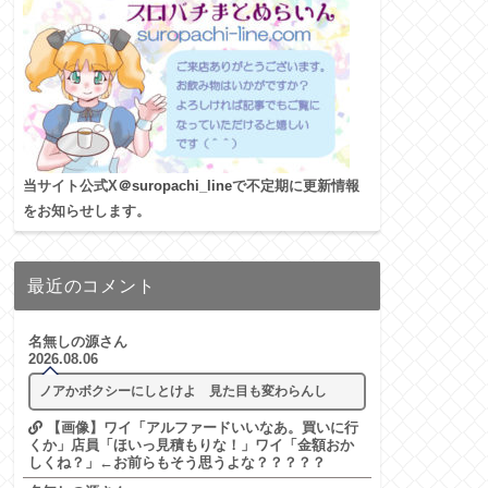
当サイト公式X
＠suropachi_line
で不定期に更新情報
をお知らせします。
最近のコメント
名無しの源さん
2026.08.06
ノアかボクシーにしとけよ 見た目も変わらんし
【画像】ワイ「アルファードいいなあ。買いに行
くか」店員「ほいっ見積もりな！」ワイ「金額おか
しくね？」←お前らもそう思うよな？？？？？