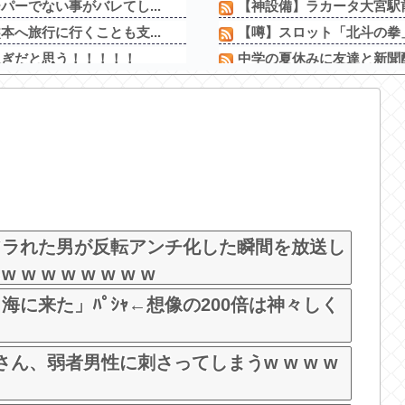
ーでない事がバレてし...
【神設備】ラカータ大宮駅前
へ旅行に行くことも支...
【噂】スロット「北斗の拳
過ぎだと思う！！！！！
中学の夏休みに友達と新聞配
くか」店員「ほいっ見...
【画像あり】タイミーで行っ
ｗｗｗｗｗｗｗｗｗｗ
誰も言わないけど冷やし中
【新台】サミー「e獣王 獅子
強調グラビア vs...
株式投資、若年男性の自信
ぱりお◯ぱいでか...
なんでメーカーは萌え系の
でまさかのパンチラ
【新台】三共「eフィーバー機動
「自分の中で“今し...
フラれた男が反転アンチ化した瞬間を放送し
 w w w w w w
に来た」ﾊﾟｼｬ←想像の200倍は神々しく
rさん、弱者男性に刺さってしまうw w w w