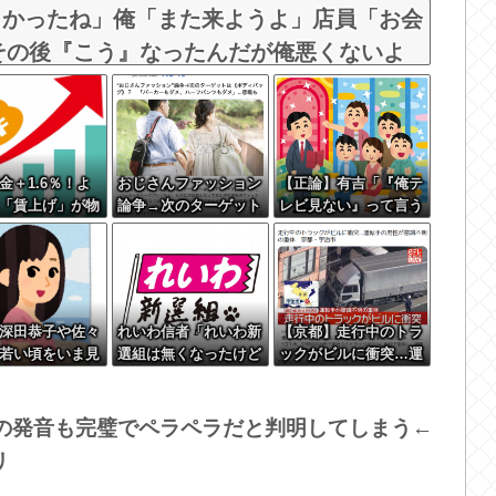
しかったね」俺「また来ようよ」店員「お会
→その後『こう』なったんだが俺悪くないよ
金＋1.6％！よ
おじさんファッション
【正論】有吉「『俺テ
「賃上げ」が物
論争→次のターゲット
レビ見ない』って言う
追いつくｗｗｗ
はボディバッグ?パー
奴おかしいだろ。団子
カーもダメハーフパン
屋で『団子食べない』
ツもダメ悲鳴も
って言うか？」
深田恭子や佐々
れいわ信者「れいわ新
【京都】走行中のトラ
若い頃をいま見
選組は無くなったけど
ックがビルに衝突…運
んな度抜けた美
山本太郎は無くならな
転手の男性が意識不明
ない
いからね。山本太郎F
の重体 宇治市
orever????」
語の発音も完璧でペラペラだと判明してしまう←
リ