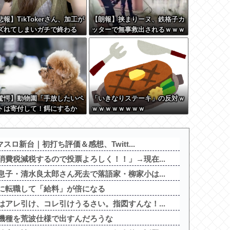
悲報】TikTokerさん、加工が
【朗報】挟まりーヌ、鉄格子カ
ズれてしまいガチで終わる
ッターで無事救出されるｗｗｗ
驚愕】動物園「手放したいペ
「いきなりステーキ」の反対ｗ
トは寄付して！餌にするか
ｗｗｗｗｗｗｗｗ
！」←これってどうなん？w
w w w w w w w w
スロ新台｜初打ち評価＆感想、Twitt...
費税減税するので投票よろしく！！」→現在...
子・清水良太郎さん死去で落語家・柳家小は...
に転職して「給料」が倍になる
アレ引け、コレ引けうるさい。指図すんな！...
機種を荒波仕様で出すんだろうな