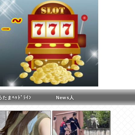
たまﾍｯﾄﾞﾗｲﾝ
News人