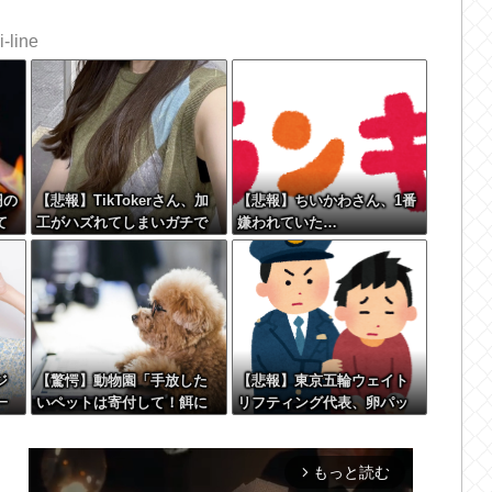
-line
円の
【悲報】TikTokerさん、加
【悲報】ちいかわさん、1番
て
工がハズれてしまいガチで
嫌われていた…
終わる
ジ
【驚愕】動物園「手放した
【悲報】東京五輪ウェイト
一
いペットは寄付して！餌に
リフティング代表、卵パッ
 w
するから！」←これってど
クを盗んで逮捕ｗｗｗｗｗ
うなん？w w w w w w w w
ｗ
w w