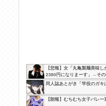
【悲報】女「丸亀製麺美味し
2380円になりまーす」→そ
な？？？？？？？？
同人誌あとがき「竿役のガキ
【朗報】むちむち女子バレー選