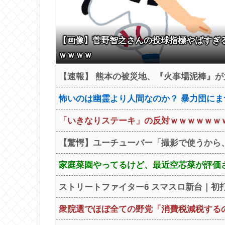
【画像】菅野智之さんの投球指標やばすぎ
ｗｗｗｗ
【速報】 熊本の被災地、『火事場泥棒』が
怖いのは幽霊より人間なのか？ 暴力団にま
「いきなりステーキ」の反対ｗｗｗｗｗｗ
【驚愕】ユーチューバー「撮影で使うから、
家庭菜園やってるけど、最近空芯菜が評価
ストリートファイター6 スマスロ新台｜初打ち
衆院選でほぼ全ての野党「消費税減税するの