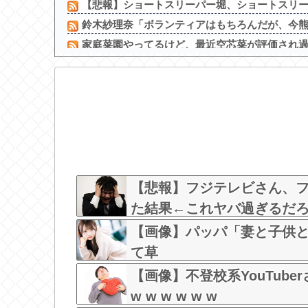
【悲報】ショートスリーパー堀、ショートスリーパ
鈴木紗理奈「ボランティアはもちろんだが、今熊本
家庭菜園やってるけど、最近空芯菜が評価され
【画像】 ワイ「アルファードいいなあ。買いに行
【画像】 井口裕香さん、パンツ丸見えｗｗｗｗ
【画像】 空調服、なんかヱロくなるｗ
【どっちがすごい！？】声優井口裕香の最新胸の谷間
本田望結、久しぶりにセクシーﾃﾞｶﾊﾟｲ投稿！やっ
【画像】マスパンこと枡田絵理奈アナ、地上波
菊地亜美、マレーシアとの2拠点生活を始めると報告
【悲報】フジテレビさん、
た結果←これヤバ過ぎるだろw w
【画像】パッパ「妻と子供と海
て草
【画像】不登校系YouTube
w w w w w w