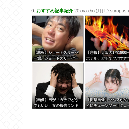
0:
おすすめ記事紹介
20xx/xx/xx(月) ID:suropashi
【悲報】ショートスリーパ
【悲報】大阪の1泊1800
ー堀、ショートスリーパー
ホテル、ガチでヤバすぎ
でない事がバレてしまう
炎上wwwwww
【画像】男が「ガチでどう
【衝撃画像】ババアがジ
でもいい」女の報告ランキ
イにチェーンソー！？←
ング、圧倒的第１位と言え
体何があったんやコレw w
ば『コレ』w w w w w w w
w w w w w w
w w w