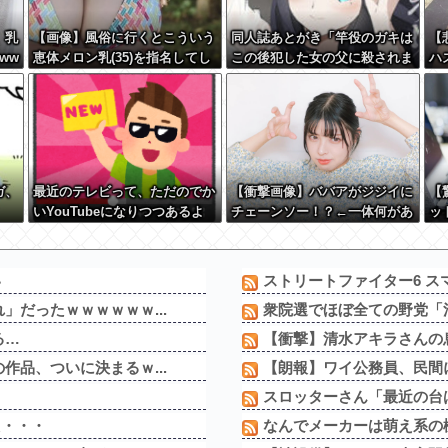
、乳
【画像】風俗に行くとこういう
同人誌あとがき「竿役のガキは
【
ww
恵体メロン乳(35)を指名してし
この後犯した女の父に殺されま
ハ
まう奴wwwww
す」
ガ、
最近のテレビって、ただのでか
【衝撃画像】ババアがジジイに
【
いYouTubeになりつつあるよ
チェーンソー！？←一体何があ
ッ
な
ったんやコレw w w w w w w
ら
w w
w 
い
ストリートファイター6 スマ
」だったｗｗｗｗｗｗ...
衆院選でほぼ全ての野党「消
る…
【衝撃】清水アキラさんの息
作品、ついに決まるｗ...
【朗報】ワイ公務員、民間
スロッターさん「最近の台は
た・・・
なんでメーカーは萌え系の