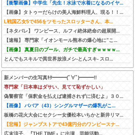
【衝撃画像】中学生「先生！水泳で水着になるのイヤ...
【画像】タトゥーだらけの美人海鮮料理人、現る！！...
L戦国乙女5で456をツモったスロッターさん、本...
【ネタバレ】 ワンピース、ルフィ絶体絶命の超展開...
【速報】 専門家「イオンモール熊本の爆心地に”こ...
【画像】 真夏日のプール、ガチで最高すぎｗｗｗｗ...
とんでもスキルで異世界放浪メシ-とんスキ- スロ...
新メンバーの生写真ｷﾀ━━━(ﾟ∀ﾟ)━━━!!
専門家「日本車はダサい、見てて恥ずかしい」
偽警察官「保釈金を払えば逮捕されずに済むよ」３０...
【画像】 ババア（43）シングルマザーの爆乳がこ...
板橋の花火大会にセクシー女優松本いちかと新井リマ...
【悲報】ジャンプストアで43億円分のワンピースナ...
広末涼子、『THE TIME』に出演 芸能活動...