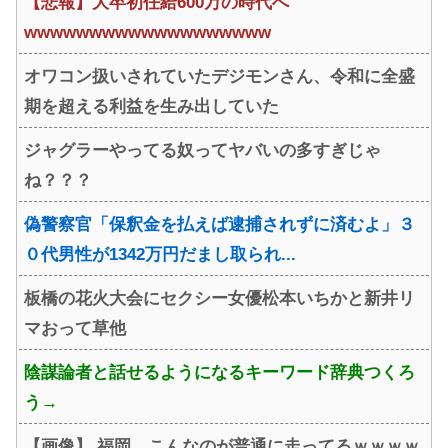
【悲報】大卒初任給600万の時代へ
wwwwwwwwwwwwwwwwwww
オワコン扱いされていたデジモンさん、令和に全盛
期を超える利益を生み出していた
ジャグラーやってる奴ってヤバいの多すぎじゃ
ね？？？
偽警察官「保釈金を払えば逮捕されずに済むよ」３
０代男性が1342万円だまし取られ...
板橋の花火大会にセクシー女優松本いちかと新井リ
マおって草他
陰謀論者と話せるようになるキーワード辞典つくろ
う→
【画像】 福岡、こんなのが普通に走ってるｗｗｗｗ