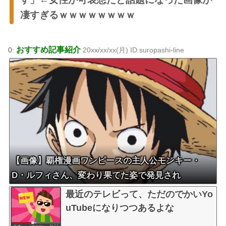
凄すぎるｗｗｗｗｗｗｗｗ
おすすめ記事紹介
0:
20xx/xx/xx(月) ID:suropashi-line
【画像】覇権漫画ワンピースの主人公モンキー・
D・ルフィさん、変わり果てた姿で発見され
る・・・
最近のテレビって、ただのでかいYo
uTubeになりつつあるよな