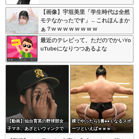
【画像】宇垣美里「学生時代は全然
モテなかったです」←これほんまか
ぁ？w w w w w w w w
最近のテレビって、ただのでかいYo
uTubeになりつつあるよな
【動画】仙台育英の野球部女
裸でやったら1番●●くなるスポ
子マネ、あざといウィンクで
ーツといえばｗｗｗ
お前らの心を鷲掴みｗｗｗｗ