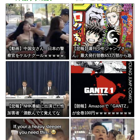
【動画】中国女さん、日本の警
【悲報】週刊少年ジャンプさ
察官をケルナグールｗｗｗｗｗ
ん、最大発行部数653万部から急
ｗｗｗｗｗｗｗｗｗｗｗｗｗ
降下でついに100万部を割ってし
まう
【悲報】NHK番組に出演した性
【朗報】Amazonで「GANTZ」
加害者「酒飲んでて覚えてな
が全巻100円ｗｗｗｗｗｗｗｗｗ
い」
ｗ