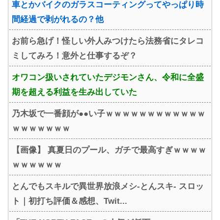
車とかバイクのガラスコーティングってやっぱり時
間経過で剥がれるの？他
お前ら急げ！怪しい外人みつけたら法務省にタレコ
ミしてみろ！意外と仕事するぞ？
オワコン扱いされていたデジモンさん、令和に全盛
期を超える利益を生み出していた
乃木坂で一番顔が●●い子ｗｗｗｗｗｗｗｗｗｗｗｗ
ｗｗｗｗｗｗｗ
【画像】 真夏日のプール、ガチで最高すぎｗｗｗｗ
ｗｗｗｗｗｗ
とんでもスキルで異世界放浪メシ-とんスキ- スロッ
ト｜初打ち評価＆感想、Twit...