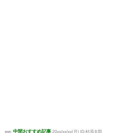
中間おすすめ記事
∞∞:
20xx/xx/xx(月) ID:枯渇太郎