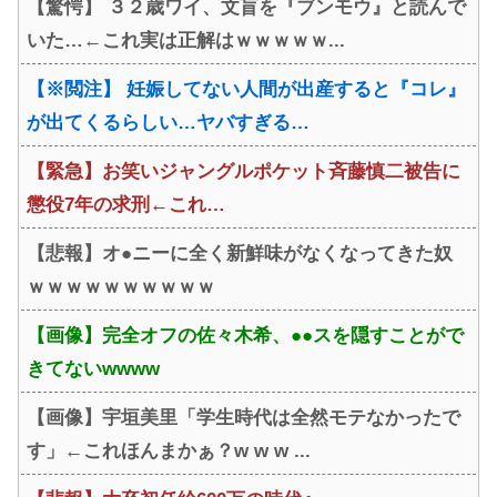
【驚愕】 ３２歳ワイ、文盲を『ブンモウ』と読んで
ｗ
いた…←これ実は正解はｗｗｗｗｗ...
【※閲注】 妊娠してない人間が出産すると『コレ』
が出てくるらしい…ヤバすぎる…
【緊急】お笑いジャングルポケット斉藤慎二被告に
懲役7年の求刑←これ…
【悲報】オ●ニーに全く新鮮味がなくなってきた奴
ｗｗｗｗｗｗｗｗｗｗ
【画像】完全オフの佐々木希、●●スを隠すことがで
きてないwwww
【画像】宇垣美里「学生時代は全然モテなかったで
す」←これほんまかぁ？w w w ...