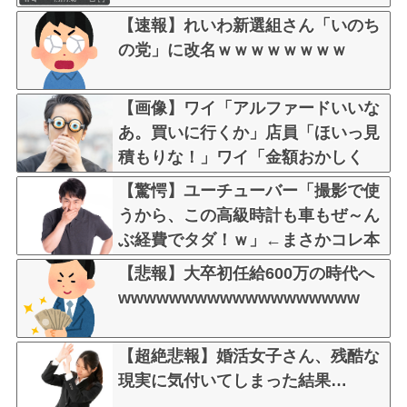
【速報】れいわ新選組さん「いのち
の党」に改名ｗｗｗｗｗｗｗｗ
【画像】ワイ「アルファードいいな
あ。買いに行くか」店員「ほいっ見
積もりな！」ワイ「金額おかしく
ね？」←お前らもそう思うよ
【驚愕】ユーチューバー「撮影で使
な？？？？？
うから、この高級時計も車もぜ～ん
ぶ経費でタダ！ｗ」←まさかコレ本
気にしてる奴なんておらんよな？よ
【悲報】大卒初任給600万の時代へ
な？w w w w w w w w w w w
wwwwwwwwwwwwwwwwwww
【超絶悲報】婚活女子さん、残酷な
現実に気付いてしまった結果…