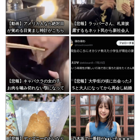
【動画】アメリカ人なら絶対目
【悲報】ラッパーさん、札束披
が覚める目覚まし時計がこちら
露するもネット民から新社会人
ｗｗｗｗｗ
の初ボーナスくらいしかないと
笑われる
【悲報】キャバクラの女の子、
【悲報】大学生の頃に出会ったJ
お肉を噛み切れない顎になって
Sと大人になってから再会し結婚
しまう・・・
した男、大炎上してしまう
【悲報】ディズニーのおいなり
乃木坂で一番顔が●●い子ｗｗｗ