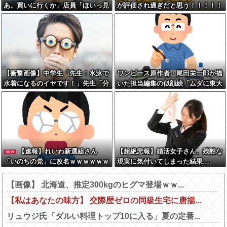
あ。買いに行くか」店員「ほいっ見
が評価され過ぎだと思う！！！！！
積もりな！」ワイ「金額おかしく
ね？」←お前らもそう思うよ
な？？？？？
【衝撃画像】中学生「先生！水泳で
ワンピース原作者・尾田栄一郎が描
水着になるのイヤです！」先生「分
いた担当編集の似顔絵「ムダに東大
かった」→結果まさかの『こう』な
卒」
ってしまうw w w w w w w
【速報】れいわ新選組さん
【超絶悲報】婚活女子さん、残酷な
NEW
「いのちの党」に改名ｗｗｗｗｗｗ
現実に気付いてしまった結果…
ｗｗ
【画像】 北海道、推定300kgのヒグマ登場ｗｗ...
【私はあなたの味方】 交際歴ゼロの同級生宅に唐揚...
リュウジ氏「ダルい料理トップ10に入る」夏の定番...