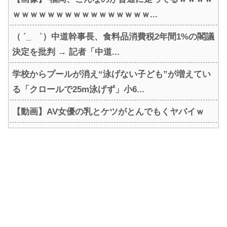
ｗｗｗｗｗｗｗｗｗｗｗｗｗｗｗｗ...
（ ´_ゝ`）中道幹事長、食料品消費税2年間1%の閣議
決定を批判 → 記者「中道...
学校からプールが消え“泳げない子ども”が増えてい
る「クロールで25m泳げず」小6...
【動画】AV女優の乳とケツがとんでもくヤバイｗ