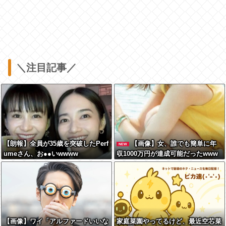
＼注目記事／
【朗報】全員が35歳を突破したPerf
【画像】女、誰でも簡単に年
NEW
umeさん、お●●いwwww
収1000万円が達成可能だったwww
wwww
【画像】ワイ「アルファードいいな
家庭菜園やってるけど、最近空芯菜