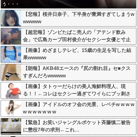
う・・・
【悲報】桜井日奈子、下半身が豊満すぎてしまうw
wwwww
【超悲報】ゾンビたばこ売人の「アテンド飲み
会」で広島カープ田村俊介がセクシー女優と寸止
めキスｗｗｗ
【画像】めざましテレビ、15歳の生足を写した結
果wwwww
【朗報】AKB48エースの『尻の割れ目』セ■クス
すぎんだろwwwww
【画像】タトゥーだらけの美人海鮮料理人、現
る！！←コレはセクシー過ぎてワイらにブッ刺さ
りまくりw w w w w w w w w
【画像】アイドルのオフ会の光景、レベチw w w w
w w w w w w w
【緊急】お笑いジャングルポケット斉藤慎二被告
に懲役7年の求刑←これ…