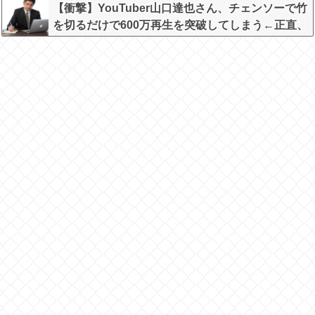
【衝撃】YouTuber山口達也さん、チェンソーで竹
を切るだけで600万再生を突破してしまう←正直、
こう言うのでいいんだよなw w w w w w w w