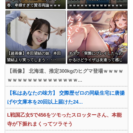
巻、卑猥すぎて賛否両論ｗｗｗ
ｗｗｗｗｗｗｗｗｗｗｗｗｗｗ
ｗｗｗｗｗ
ｗｗ
【超画像】本田望結の妹、本田
オタク「実際にプレイしたらわ
望結より実ってしまう・・・
かるけどライザは友達って感じ
で性的な目では見れないｗ」←
【画像】 北海道、推定300kgのヒグマ登場ｗｗｗｗ
これｗ
ｗｗｗｗｗｗｗｗｗｗｗｗｗｗ...
【私はあなたの味方】 交際歴ゼロの同級生宅に唐揚
げや文庫本を20回以上届けた24...
L戦国乙女5で456をツモったスロッターさん、本能
寺が下振れまくってツラそう