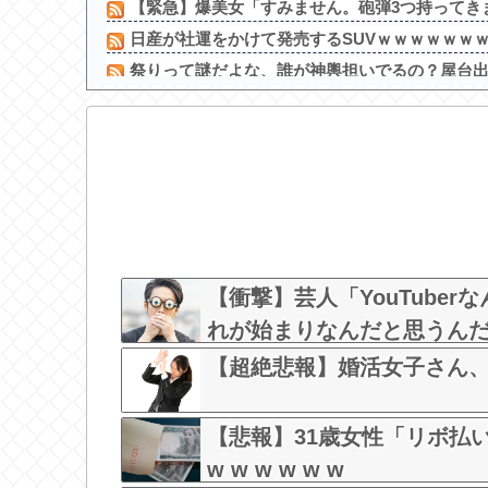
【緊急】爆美女「すみません。砲弾3つ持ってきま
日産が社運をかけて発売するSUVｗｗｗｗｗｗ
祭りって謎だよな、誰が神輿担いでるの？屋台出店
【悲報】 憧れのトイレセッ○スしたらｗｗｗｗ
亜鉛１日100mg飲んだらこうなるｗｗｗ
元日向坂46・松田好花、食中毒で「腹痛とおう吐と
姪にちoぽしゃぶらせたらこうなるｗｗｗ
【画像】この声優のおしり
【画像】NHKさん、可愛すぎる100メートルJK
【画像】本田翼さんシートベルトでパイスラがくっ
【衝撃】芸人「YouTube
れが始まりなんだと思うん
【超絶悲報】婚活女子さん
【悲報】31歳女性「リボ払
w w w w w w