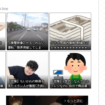
-line
せ
【衝撃映像】かもしれない
グラボ、国内価格4割値上げ
し
運転、限界突破してしま
かｗｗｗｗｗｗｗｗｗｗｗ
う・・・
ｗｗｗｗｗ
w
【悲報】ちいかわの映画を
【悲報】Z世代「なんでセル
番稼
見たイラン人が激怒｢子供に
フレジなのに自分で商品通
見せる内容じゃない｡悪影響
さないといけないんだ」
は計り知れない｣←これw w
w w w w w w w