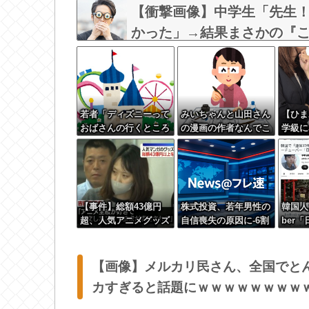
【衝撃画像】中学生「先生
かった」→結果まさかの『こう』
若者「ディズニーって
みいちゃんと山田さん
【ひま
おばさんの行くところ
の漫画の作者なんでこ
学級に
でしょ」←マジか
んなに嫌われてるんだ
か
ろうな
【事件】総額43億円
株式投資、若年男性の
韓国人
超、人気アニメグッズ
自信喪失の原因に-6割
ber
を"大量注文しキャン
超が「人生の敗者」自
い」
セル"女逮捕…ネット
認
「オンラインショップ
【画像】メルカリ民さん、全国でと
を売り切れ状態にして
カすぎると話題にｗｗｗｗｗｗｗｗ
商品相場を操作してた
のでは」