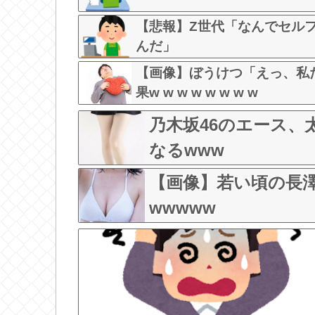
【悲報】Z世代「なんでセル
んだ」
【画像】ぼうけつ「えっ、私
果w w w w w w w w
乃木坂46のエース
なるwww
【画像】若い頃の長
wwwww