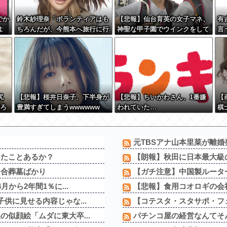
でか
鈴木紗理奈「ボランティアはも
【悲報】仙台育英の女子マネ、
有
よ
ちろんだが、今熊本へ旅行に行
神聖な甲子園でウインクをして
言
くことも支援になる」
しまう
『
か
尻
【悲報】桜井日奈子、下半身が
【悲報】ちいかわさん、1番嫌
【
だろ
豊満すぎてしまうwwwwww
われていた…
棋
元TBSアナ山本里菜が離婚
ったことあるか？
【朗報】秋田に日本最大級の
う合葬墓ばかり
【ガチ注意】中国製ルーター
から2年間1％に...
【悲報】食用コオロギの会社
供に見せる内容じゃな...
【コテスタ・スタサポ・フェ
似顔絵「ムダに東大卒...
パチンコ屋の経営なんてそん