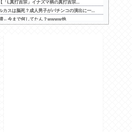
8【「L真打吉宗」イナズマ柄の真打吉宗...
カスは脳死？成人男子がパチンコの演出に一...
滞←今まで何してたん？wwww他
染3600人…過去最大の流行に
言の男が真横についてきた」とタレントが主...
歌姫伝説～FOR FANS～」スペック...
ルタイプでも下皿はガッチガチがデフォ」←...
ゃ良かった・・・」
チンコが判明！機種はe無職転生で台数は...