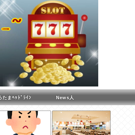
たまﾍｯﾄﾞﾗｲﾝ
News人