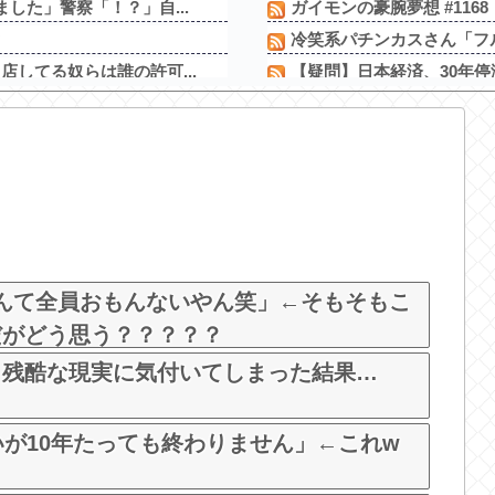
した」警察「！？」自...
ガイモンの豪腕夢想 #116
ｗ
冷笑系パチンカスさん「フル
してる奴らは誰の許可...
【疑問】日本経済、30年停
ｗｗｗｗｗｗｗｗｗｗｗ
【コンゴ】エボラ出血熱、感
「電車で女性が失神したら無
下痢が止まらない」...
【新台】ダイイチ「中森明菜・
4号機ジジイ「どんなノーマ
邪神ちゃん作者「打たなき
のお尻をモロ映し
2026年7月に最も売れたパ
きり出来上がってしま...
rなんて全員おもんないやん笑」←そもそもこ
だがどう思う？？？？？
、残酷な現実に気付いてしまった結果…
いが10年たっても終わりません」←これw