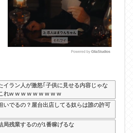
Powered by 
GliaStudios
M
u
t
たイラン人が激怒｢子供に見せる内容じゃな
e
w w w w w w w w
担いでるの？屋台出店してる奴らは誰の許可
結局残業するのが1番稼げるな