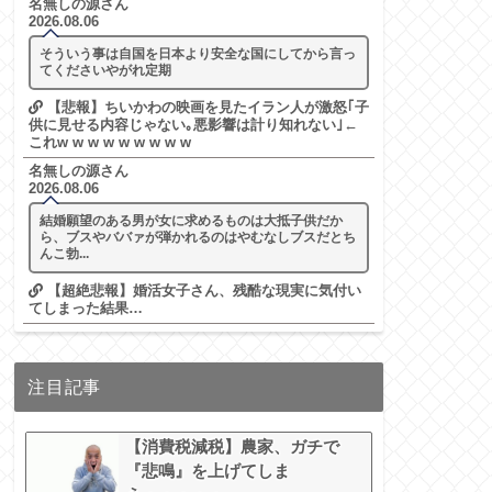
名無しの源さん
2026.08.06
そういう事は自国を日本より安全な国にしてから言っ
てくださいやがれ定期
【悲報】ちいかわの映画を見たイラン人が激怒｢子
供に見せる内容じゃない｡悪影響は計り知れない｣←
これw w w w w w w w w
名無しの源さん
2026.08.06
結婚願望のある男が女に求めるものは大抵子供だか
ら、ブスやババァが弾かれるのはやむなしブスだとち
んこ勃...
【超絶悲報】婚活女子さん、残酷な現実に気付い
てしまった結果…
注目記事
【消費税減税】農家、ガチで
『悲鳴』を上げてしま