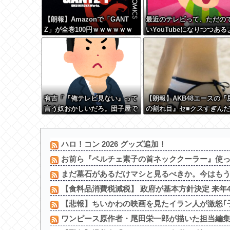
【朗報】Amazonで「GANT
最近のテレビって、ただの
Z」が全巻100円ｗｗｗｗｗｗ
いYouTubeになりつつある
ｗｗｗｗ
な
有吉「『俺テレビ見ない』って
【朗報】AKB48エースの『
言う奴おかしいだろ。団子屋で
の割れ目』セ■クスすぎん
『団子食べない』って言う
wwwww
か？」
ハロ！コン 2026 グッズ追加！
お前ら『ペルチェ素子の首ネッククーラー』使
まだ墓石があるだけマシと見るべきか。今はも
【食料品消費税減税】 政府が基本方針決定 来年4月
【悲報】ちいかわの映画を見たイラン人が激怒｢子
ワンピース原作者・尾田栄一郎が描いた担当編集の