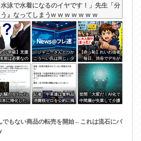
！水泳で水着になるのイヤです！」先生「分
なってしまうw w w w w w w
わり学級】支援
「ジャニーさんとつか
【赤っ恥】れいわ信者
名前は必要なの
こうへい氏は同じ」少
「毎日、渋谷でデモが
年隊・錦織一清が明か
起きてる」 ネット
すレジェンドの共通点
「参加者の少なさを隠
と我流の演出論
すために通行人に混じ
ってるのリプ欄でバラ
されてて草」
お騒がせYouTu
記者「中革連は食料品
世間「大変だ！AI化で
「日本に帰化した
消費税ゼロを公約に掲
中間層が失業して介護
げていたが？」→階猛
とか運送の仕事するし
氏「それは財源確保と
か無くなるぞ！」←う
いう条件付き」
ん…うん？
んでもない商品の転売を開始←これは流石にバ
ｗ