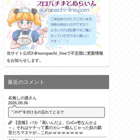
当サイト公式X
＠suropachi_line
で不定期に更新情報
をお知らせします。
最近のコメント
名無しの源さん
2026.08.06
"ﾆﾁｬｱ”を付けるの忘れてとるで
【悲報】バカ「高いんだよ、CoCo壱なんかよ
～」それはケチって素のカレー頼んじゃった奴の戯
言だろマヌケが←これw w w w w w w w