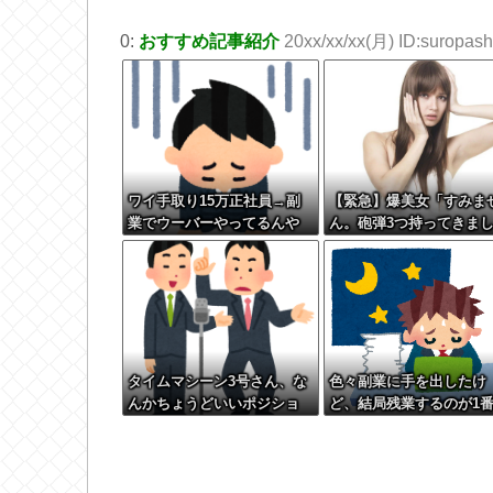
0:
おすすめ記事紹介
20xx/xx/xx(月) ID:suropashi
ワイ手取り15万正社員→副
【緊急】爆美女「すみま
業でウーバーやってるんや
ん。砲弾3つ持ってきま
が金がない
た」警察「！？」自衛隊
「！？」→結果w w w w 
w w w
タイムマシーン3号さん、な
色々副業に手を出したけ
んかちょうどいいポジショ
ど、結局残業するのが1
ンになる
げるな