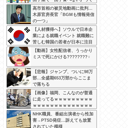
言うか？」
高市首相の被災地動画に批判…
木原官房長官「BGMも情報発信
の一つ」
【人材獲得へ】ソウルで日本企
業による就職イベント 就職難に
苦しむ韓国の若者が日本に注目
【動画】女性配信者、うっかり
ミスで死にかける????????‍♀
【悲報】ジャンプ、ついに98万
部…全盛期653万部からここま
で落ちる
【画像】福岡、こんなのが普通
に走ってるｗｗｗｗｗｗｗｗｗ
ｗｗｗｗｗｗｗｗｗｗｗｗｗｗ
ｗｗｗｗｗｗｗｗｗｗｗｗｗｗ
NHK職員、番組出演者から性加
ｗｗｗ
害→PTSD発症…訴えても放置
されていた模様