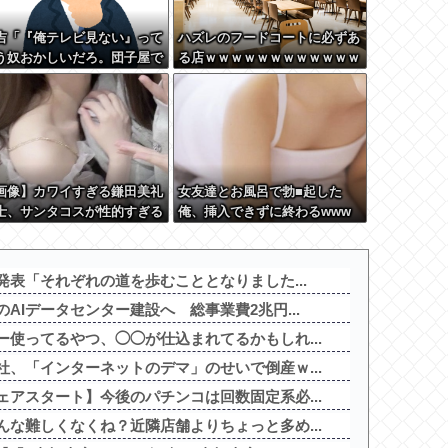
吉「『俺テレビ見ない』って
ハズレのフードコートに必ずあ
う奴おかしいだろ。団子屋で
る店ｗｗｗｗｗｗｗｗｗｗｗｗ
団子食べない』って言う
？」
画像】カワイすぎる鎌田美礼
女友達とお風呂で勃■起した
士、サンタコスが性的すぎる
俺、挿入できずに終わるwww
発表「それぞれの道を歩むこととなりました...
AIデータセンター建設へ 総事業費2兆円...
使ってるやつ、◯◯が仕込まれてるかもしれ...
、「インターネットのデマ」のせいで倒産ｗ...
アスタート】今後のパチンコは回数固定系必...
な難しくなくね？近隣店舗よりちょっと多め...