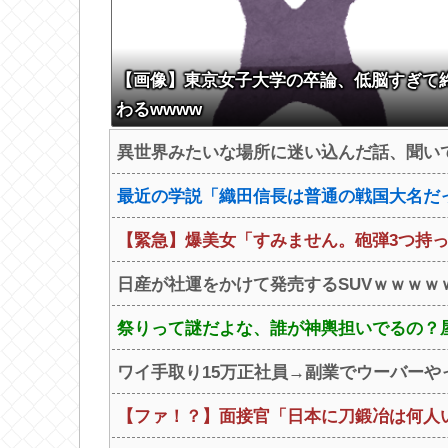
【画像】東京女子大学の卒論、低脳すぎて
わるwwww
異世界みたいな場所に迷い込んだ話、聞い
最近の学説「織田信長は普通の戦国大名だ
【緊急】爆美女「すみません。砲弾3つ持っ
日産が社運をかけて発売するSUVｗｗｗｗ
祭りって謎だよな、誰が神輿担いでるの？屋
ワイ手取り15万正社員→副業でウーバーや
【ファ！？】面接官「日本に刀鍛冶は何人いる