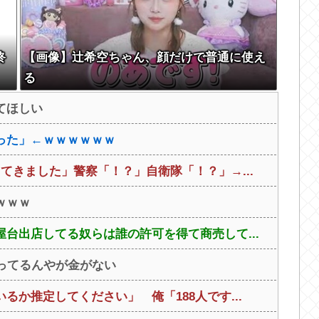
終
【画像】辻希空ちゃん、顔だけで普通に使え
る
てほしい
った」←ｗｗｗｗｗｗ
てきました」警察「！？」自衛隊「！？」→...
ｗｗｗ
台出店してる奴らは誰の許可を得て商売して...
ってるんやが金がない
か推定してください」 俺「188人です...