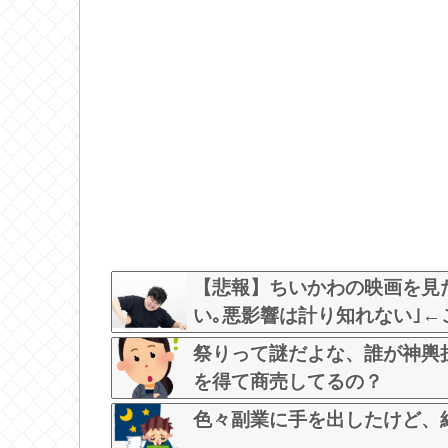
【悲報】ちいかわの映画を見
い｡悪影響は計り知れない｣←これw 
祭りって謎だよな、誰が神輿
を得て商売してるの？
色々副業に手を出したけど、