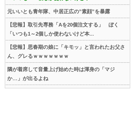
元いいとも青年隊、中居正広の”素顔”を暴露
【悲報】取引先専務「Aを20個注文する」 ぼく
「いつも1～2個しか使わないけど本...
【悲報】思春期の娘に「キモッ」と言われたお父さ
ん、グレるｗｗｗｗｗｗｗ
隣が着席して音量上げ始めた時は渾身の「マジ
か…」が出るよね