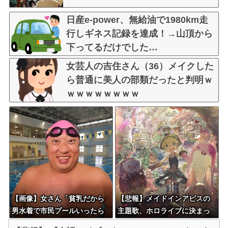
日産e-power、無給油で1980km走
行しギネス記録を達成！→山頂から
下ってるだけでした…
女芸人の吉住さん（36）メイクした
ら普通に美人の部類だったと判明ｗ
ｗｗｗｗｗｗｗｗ
【画像】女さん「貧乳だから
【悲報】メイドインアビスの
男水着で市民プールいったら
主題歌、ホロライブに決まっ
周りがコソコソしだしてやば
て大炎上wwwww