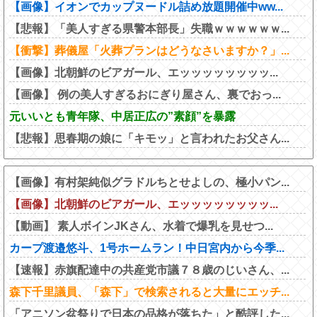
【画像】イオンでカップヌードル詰め放題開催中ww...
【悲報】「美人すぎる県警本部長」失職ｗｗｗｗｗｗ...
【衝撃】葬儀屋「火葬プランはどうなさいますか？」...
【画像】北朝鮮のビアガール、エッッッッッッッッ...
【画像】 例の美人すぎるおにぎり屋さん、裏でおっ...
元いいとも青年隊、中居正広の”素顔”を暴露
【悲報】思春期の娘に「キモッ」と言われたお父さん...
【画像】有村架純似グラドルちとせよしの、極小パン...
【画像】北朝鮮のビアガール、エッッッッッッッッ...
【動画】 素人ボインJKさん、水着で爆乳を見せつ...
カープ渡邉悠斗、1号ホームラン！中日宮内から今季...
【速報】赤旗配達中の共産党市議７８歳のじいさん、...
森下千里議員、「森下」で検索されると大量にエッチ...
「アニソン盆祭りで日本の品格が落ちた」と酷評した...