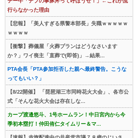
チー牛「デブの事豚丼って呼ぼうぜ！」←これが流
行らなかった理由
【悲報】「美人すぎる県警本部長」失職ｗｗｗｗｗ
ｗｗｗｗ
【衝撃】葬儀屋「火葬プランはどうなさいます
か？」ワイ喪主「直葬で(即答)」→結果...
PTA会長「PTA参加拒否した親へ最終警告。こうな
ってもいい？」
【8/22開催】 「琵琶湖三市同時花火大会」、各市公
式「そんな花火大会は存在しな...
カープ渡邉悠斗、1号ホームラン！中日宮内から今
季初本塁打！仲田侑仁タイムリー＆マ...
【速報】赤旗配達中の共産党市議７８歳のじいさ