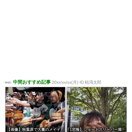
中間おすすめ記事
∞∞:
20xx/xx/xx(月) ID:枯渇太郎
【画像】秋葉原で大量のメイド
【悲報】ショートスリーパー堀