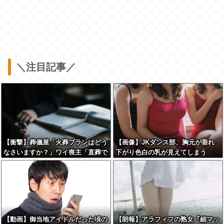
＼注目記事／
【衝撃】葬儀屋「火葬プランはどう
【画像】JKダンス部、胸元が垂れ
なさいますか？」ワイ喪主「直葬で
下がり色白の乳が見えてしまう
(即答)」→結果ァw w w w w w w w
w w
【動画】御当地アイドルだった頃の
【朗報】アラフィフの熟女『細マッ