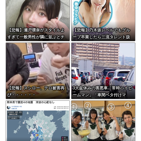
【悲報】瀬戸環奈がスタイルよ
【悲報】乃木坂レベルでもグル
すぎて一般男性が隣に並ぶとチ
ープ卒業したら三流タレント扱
ンチクリンに見えてしまう
いになる模様・・・
【悲報】スシロー、テロ被害再
3大盆休みの害悪車「常時ハイビ
び・・・・・・
ームマン」「車間ベタ付けマ
ン」「法定速度絶対遵守マン」