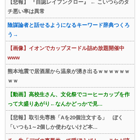
【悲報】 『自認レイブンクロー』 ← こいつらのタ
いwwwwwwww」5万いいね
チ悪い率は異常
陰謀論者と話せるようになるキーワード辞典つくろ
う→
【画像】イオンでカップヌードル詰め放題開催中
www
熊本地震で居酒屋から温泉が湧き出るｗｗｗｗｗｗ
ｗｗ
【動画】高校生さん、文化祭でコーヒーカップを作
って大盛りあがり←なんかどっかで見...
【悲報】取引先専務「Aを20個注文する」 ぼく
「いつも1～2個しか使わないけど本...