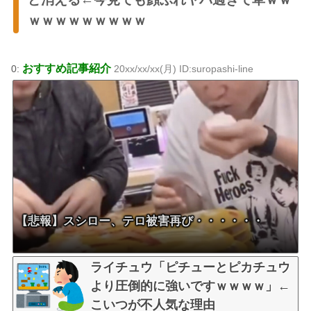
ｗｗｗｗｗｗｗｗｗ
おすすめ記事紹介
0:
20xx/xx/xx(月) ID:suropashi-line
【悲報】スシロー、テロ被害再び・・・・・・
ライチュウ「ピチューとピカチュウ
より圧倒的に強いですｗｗｗｗ」←
こいつが不人気な理由