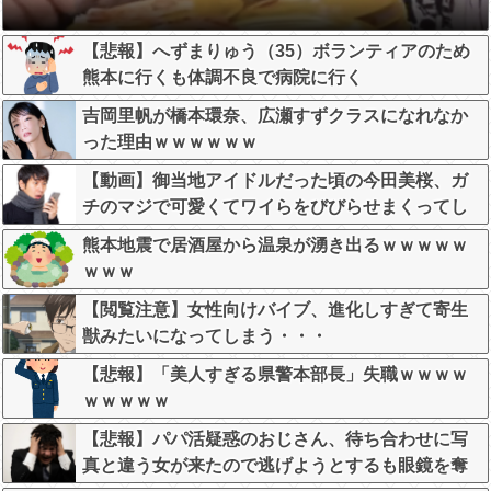
【悲報】へずまりゅう（35）ボランティアのため
熊本に行くも体調不良で病院に行く
吉岡里帆が橋本環奈、広瀬すずクラスになれなか
った理由ｗｗｗｗｗｗ
【動画】御当地アイドルだった頃の今田美桜、ガ
チのマジで可愛くてワイらをびびらせまくってし
まうw w w w w w w w
熊本地震で居酒屋から温泉が湧き出るｗｗｗｗｗ
ｗｗｗ
【閲覧注意】女性向けバイブ、進化しすぎて寄生
獣みたいになってしまう・・・
【悲報】「美人すぎる県警本部長」失職ｗｗｗｗ
ｗｗｗｗｗ
【悲報】パパ活疑惑のおじさん、待ち合わせに写
真と違う女が来たので逃げようとするも眼鏡を奪