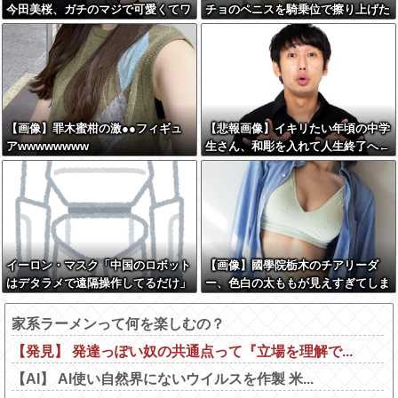
今田美桜、ガチのマジで可愛くてワ
チョのペニスを騎乗位で擦り上げた
イらをびびらせまくってしまうw w
い』
w w w w w w
【画像】罪木蜜柑の激●●フィギュ
【悲報画像】イキリたい年頃の中学
アwwwwwwww
生さん、和彫を入れて人生終了へ←
これw w w w w w
イーロン・マスク「中国のロボット
【画像】國學院栃木のチアリーダ
はデタラメで遠隔操作してるだけ」
ー、色白の太ももが見えすぎてしま
うwww
家系ラーメンって何を楽しむの？
【発見】 発達っぽい奴の共通点って『立場を理解で...
【AI】 AI使い自然界にないウイルスを作製 米...