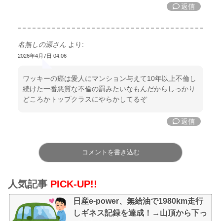
返信
名無しの源さん
より:
2026年4月7日 04:06
ワッキーの癌は愛人にマンション与えて10年以上不倫し
続けた一番悪質な不倫の罰みたいなもんだからしっかり
どころかトップクラスにやらかしてるぞ
返信
コメントを書き込む
人気記事
PICK-UP!!
日産e-power、無給油で1980km走行
しギネス記録を達成！→山頂から下っ