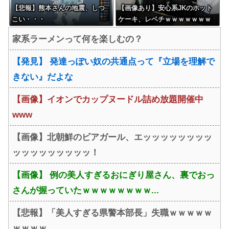
【悲報】熊本さんの地震、しつ
【画像あり】安心系JKのホット
こい・・・
ケーキ、レベチｗｗｗｗｗｗｗ
ｗｗｗｗｗｗｗｗｗｗｗｗｗｗ
家系ラーメンって何を楽しむの？
ｗｗｗ
【発見】 発達っぽい奴の共通点って『立場を理解で
きない』だよな
【画像】イオンでカップヌードル詰め放題開催中
www
【画像】北朝鮮のビアガール、エッッッッッッッッ
ッッッッッッッッッ！
【画像】 例の美人すぎるおにぎり屋さん、裏でおっ
さんが握っていたｗｗｗｗｗｗｗｗ...
【悲報】「美人すぎる県警本部長」失職ｗｗｗｗｗ
ｗｗｗｗ