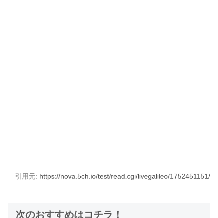
引用元:
https://nova.5ch.io/test/read.cgi/livegalileo/1752451151/
次のおすすめはコチラ！