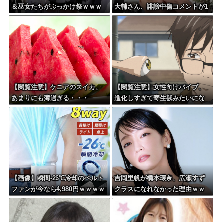
＆巫女たちがぶっかけ祭ｗｗｗ
大輔さん、誹謗中傷コメントが1
ｗｗｗｗｗｗｗｗ
万件を越えて号泣してしまうｗ
ｗｗｗｗ
【閲覧注意】ケニアのスイカ、
【閲覧注意】女性向けバイブ、
あまりにも薄過ぎる・・・
進化しすぎて寄生獣みたいにな
ってしまう・・・
【画像】瞬間-26℃冷却のベルト
吉岡里帆が橋本環奈、広瀬すず
ファンが今なら4,980円ｗｗｗｗ
クラスになれなかった理由ｗｗ
ｗｗ
ｗｗｗｗ