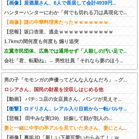
【画像】居酒屋さん、6人で長居して会計4939円...
ハンターハンターにわか「何でも切れる刀は具現化で...
【画像】謎の中華料理来たったｗｗｗｗｗｗｗ
【悲報】坂口杏里、逃走ｗｗｗｗｗｗｗｗｗｗｗ
1.7kmの間何度も何度も 煽り追突
左翼市民団体、広島では通用せず「人殺しの汚い足で...
会社「君、転勤ね」→ 男性社員「それなら妻のほう...
男の子「モモンガの声優ってどんな人なんだろ」→グ...
ロシアさん、国民の財産を没収しはじめる他
【動画】 パチ○コ店の女店員さん、パンツが見えそ...
【衝撃】ロドリさん、レアル入り目前から一転バルサ...
【悲報】 田中みな実(39)、妊娠して顔が別人の...
妻と一緒に中学の卒アルを見ていた夫さん、妻にとん...
【画像】裏垢JD「新しい下着可愛いからみて！」w