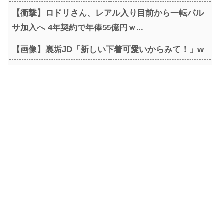
【衝撃】ロドリさん、レアル入り目前から一転バル
サ加入へ 4年契約で年俸55億円ｗ...
【画像】裏垢JD「新しい下着可愛いからみて！」w