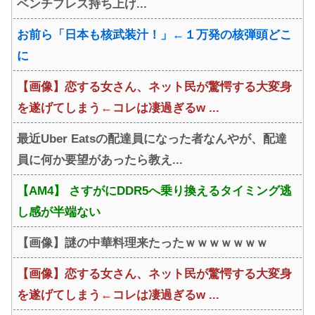
ベンチプレス持ち上げ...
お前ら「日本も核武装汁！」←１万発の核弾頭どこ
に
【画像】恋する女さん、ネット民が驚愕する大変身
を遂げてしまう←コレは凄過ぎるw ...
最近Uber Eatsの配達員になった者なんやが、配達
員に何か要望があったら教え...
【AM4】 さすがにDDR5へ乗り換えるタイミング逃
し感が半端ない
【画像】謎の中華料理来たったｗｗｗｗｗｗｗ
【画像】恋する女さん、ネット民が驚愕する大変身
を遂げてしまう←コレは凄過ぎるw ...