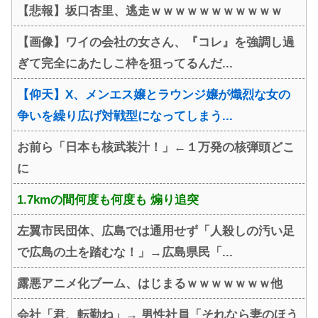
【悲報】坂口杏里、逃走ｗｗｗｗｗｗｗｗｗｗｗ
【画像】ワイの会社の女さん、『コレ』を強調し過
ぎて完全にあたしこ枠を狙ってるんだ...
【仰天】X、メンエス嬢とラウンジ嬢が熾烈な女の
争いを繰り広げ対戦型になってしまう...
お前ら「日本も核武装汁！」←１万発の核弾頭どこ
に
1.7kmの間何度も何度も 煽り追突
左翼市民団体、広島では通用せず「人殺しの汚い足
で広島の土を踏むな！」→広島県民「...
露悪アニメ化ブーム、はじまるｗｗｗｗｗｗｗ他
会社「君、転勤ね」→ 男性社員「それなら妻のほう