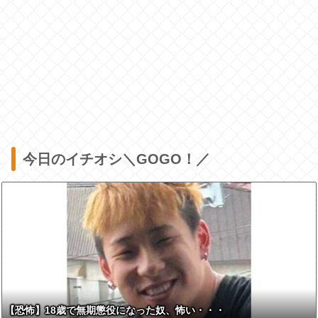
今日のイチオシ＼GOGO！／
【恐怖】18歳で無期懲役になった奴、怖い・・・