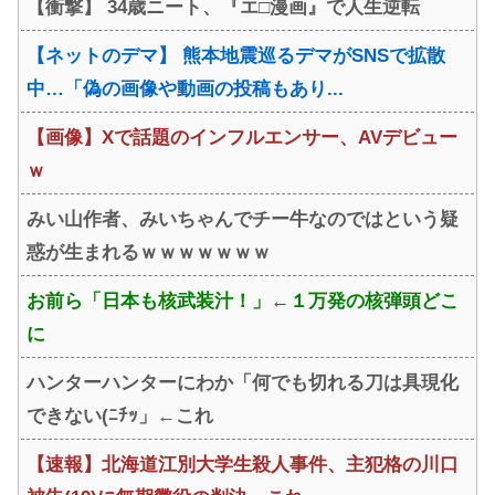
【衝撃】 34歳ニート、『エ□漫画』で人生逆転
wwwwww
【ネットのデマ】 熊本地震巡るデマがSNSで拡散
中…「偽の画像や動画の投稿もあり...
【画像】Xで話題のインフルエンサー、AVデビュー
ｗ
みい山作者、みいちゃんでチー牛なのではという疑
惑が生まれるｗｗｗｗｗｗｗ
お前ら「日本も核武装汁！」←１万発の核弾頭どこ
に
ハンターハンターにわか「何でも切れる刀は具現化
できない(ﾆﾁｯ」←これ
【速報】北海道江別大学生殺人事件、主犯格の川口