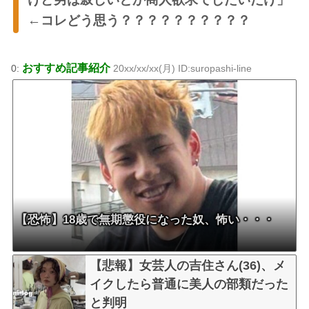
←コレどう思う？？？？？？？？？？
おすすめ記事紹介
0:
20xx/xx/xx(月) ID:suropashi-line
【恐怖】18歳で無期懲役になった奴、怖い・・・
【悲報】女芸人の吉住さん(36)、メ
イクしたら普通に美人の部類だった
と判明