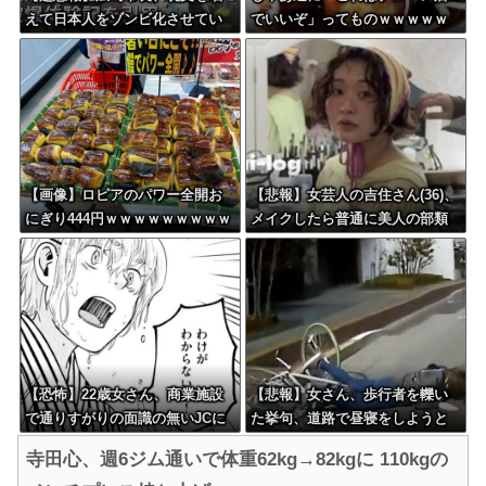
えて日本人をゾンビ化させてい
でいいぞ」ってものｗｗｗｗｗ
ると非難されてしまう
ｗｗｗ
【画像】ロピアのパワー全開お
【悲報】女芸人の吉住さん(36)、
にぎり444円ｗｗｗｗｗｗｗｗｗ
メイクしたら普通に美人の部類
ｗｗｗ
だったと判明
【恐怖】22歳女さん、商業施設
【悲報】女さん、歩行者を轢い
で通りすがりの面識の無いJCに
た挙句、道路で昼寝をしようと
ラリアットして逮捕されてしま
してしまう
寺田心、週6ジム通いで体重62kg→82kgに 110kgの
う・・・