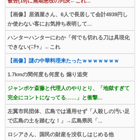
被告(19)に無期懲役の判決←これ...
【画像】居酒屋さん、6人で長居して会計4939円し
か使わない客にお気持ち表明して...
ハンターハンターにわか「何でも切れる刀は具現化
できない(ﾆﾁｯ」←これ
【画像】謎の中華料理来たったｗｗｗｗｗｗｗ
1.7kmの間何度も何度も 煽り追突
ジャンポケ斎藤と代理人のやりとり、「地獄すぎて
完全にコントになってる……」と衝撃...
左翼市民団体、広島では通用せず「人殺しの汚い足
で広島の土を踏むな！」→広島県民「...
ロシアさん、国民の財産を没収しはじめる他