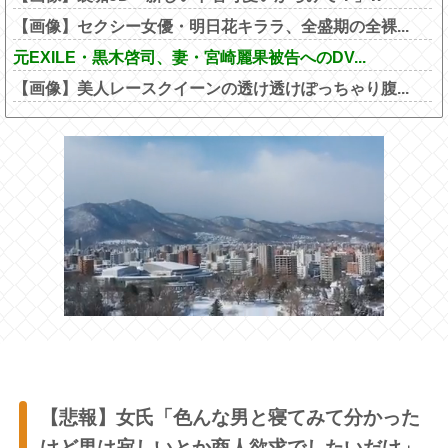
【画像】セクシー女優・明日花キララ、全盛期の全裸...
元EXILE・黒木啓司、妻・宮崎麗果被告へのDV...
【画像】美人レースクイーンの透け透けぽっちゃり腹...
【悲報】女氏「色んな男と寝てみて分かった
けど男は寂しいとか商人欲求でしたいだけ」