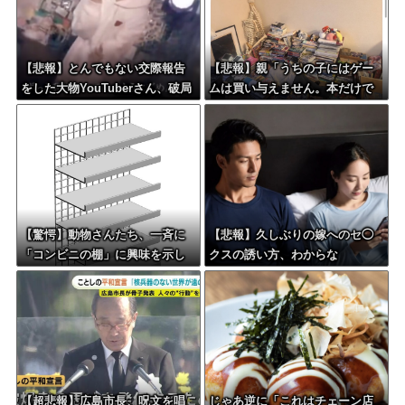
【悲報】とんでもない交際報告
【悲報】親「うちの子にはゲー
をした大物YouTuberさん、破局
ムは買い与えません。本だけで
を発表????
十分」→結果ｗｗｗ
【驚愕】動物さんたち、一斉に
【悲報】久しぶりの嫁へのセ◯
「コンビニの棚」に興味を示し
クスの誘い方、わからな
始める・・・
い・・・
【超悲報】広島市長、呪文を唱
じゃあ逆に「これはチェーン店