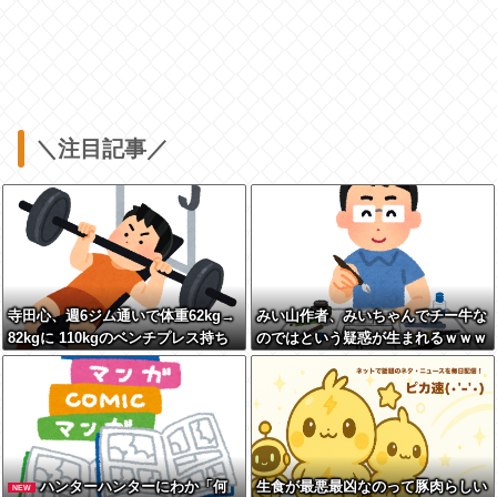
＼注目記事／
寺田心、週6ジム通いで体重62kg→
みい山作者、みいちゃんでチー牛な
82kgに 110kgのベンチプレス持ち
のではという疑惑が生まれるｗｗｗ
上げる姿披露
ｗｗｗｗ
ハンターハンターにわか「何
生食が最悪最凶なのって豚肉らしい
NEW