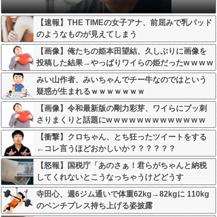
【速報】THE TIMEの女子アナ、前屈みで乳パッド
のようなものが見えてしまう
【画像】俺たちの姫本田望結、久しぶりに画像を
投稿した結果→やっぱりワイらの姫だったw w w w
w w w w w w
みい山作者、みいちゃんでチー牛なのではという
疑惑が生まれるｗｗｗｗｗｗｗ
【画像】令和最新版の剛力彩芽、ワイらにブッ刺
さりまくりと話題にw w w w w w w w w w w w w
【衝撃】クロちゃん、とち狂ったツイートをする
←コレ言うほどおかしいか？？？？？？
【怒報】国税庁「あのさぁ！君らがちゃんと納税
してくれないとこうなっちゃうけどどうす
る？！」←これw w w w w w w w
寺田心、週6ジム通いで体重62kg→82kgに 110kg
のベンチプレス持ち上げる姿披露