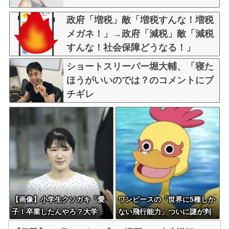
政府「増税」敵「増税すんな！増税
メガネ！」→政府「減税」敵「減税
すんな！社会保障どうなる！」
ショートスリーパー堀大輔、「寝た
ほうがいいのでは？のコメントにブ
チギレ
【画像】小学生クソガキ「愛
ワンピースの「世界に5種しか
子！卒業したんやろ？大学
ない飛行能力」ついに謎が判
ニュースで見たわ」→結果ww
明するｗｗｗｗ