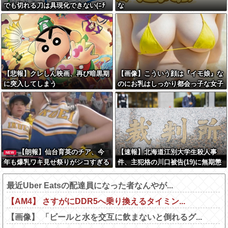
でも切れる刀は具現化できない(ﾆﾁ
な
ｯ」←これ
【悲報】クレしん映画、再び暗黒期
【画像】こういう顔は『イモ娘』な
に突入してしまう
のにお乳はしっかり都会っ子な女子
wwww
【朗報】仙台育英のチア、今
【速報】北海道江別大学生殺人事
NEW
年も爆乳ワキ見せ祭りがシコすぎる
件、主犯格の川口被告(19)に無期懲
役の判決←これ、妥当だと思
う？？？？？？
最近Uber Eatsの配達員になった者なんやが...
【AM4】 さすがにDDR5へ乗り換えるタイミン...
【画像】 「ビールと水を交互に飲まないと倒れるグ...