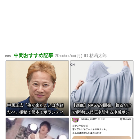
中間おすすめ記事
∞∞:
20xx/xx/xx(月) ID:枯渇太郎
中居正広「俺が来たことは内緒
【画像】NASAが開発、着るだけ
だべ」極秘で熊本でボランティ
で瞬時に-15℃冷却する冷感ポン
アをしていた・・・
チョが3,980円ｗｗｗｗｗ