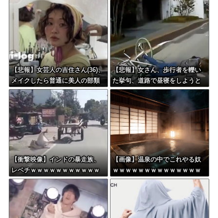
【悲報】女芸人の吉住さん(36)、
【悲報】女さん、歩行者を轢い
メイクしたら普通に美人の部類
た挙句、道路で昼寝をしようと
だったと判明
してしまう
【衝撃映像】インドの暴走族、
【画像】温泉の中でこれやる奴
レベチｗｗｗｗｗｗｗｗｗｗｗ
ｗｗｗｗｗｗｗｗｗｗｗｗｗｗ
ｗｗｗｗｗ
ｗｗ