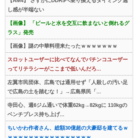
【AM4】 さすがにDDR5へ乗り換えるタイミング逃
し感が半端ない
【画像】 「ビールと水を交互に飲まないと倒れるグ
ラス」発売
【画像】謎の中華料理来たったｗｗｗｗｗｗｗ
スロットユーザーに比べてなんでパチンコユーザー
ってリテラシーがここまで低いんだろ...
左翼市民団体、広島では通用せず「人殺しの汚い足
で広島の土を踏むな！」→広島県民「...
寺田心、週6ジム通いで体重62kg→82kgに 110kgの
ベンチプレス持ち上げ...
ちいかわ作者さん、総額30億超の大豪邸を建てるｗ
ｗｗｗｗｗｗｗｗｗｗｗｗｗｗｗｗ...