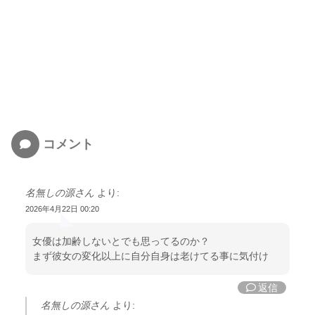
コメント
名無しの源さん
より:
2026年4月22日 00:20
女優は加齢しないとでも思ってるのか？
まず彼女の変化以上に自分自身は老けてる事に気付け
返信
名無しの源さん
より: