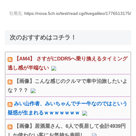
引用元:
https://nova.5ch.io/test/read.cgi/livegalileo/1776513175/
次のおすすめはコチラ！
【AM4】 さすがにDDR5へ乗り換えるタイミング
逃し感が半端ない
【画像】こんな感じのクルマで車中泊旅したいよ
な？？？
みい山作者、みいちゃんでチー牛なのではという
疑惑が生まれるｗｗｗｗｗｗｗ
【画像】居酒屋さん、6人で長居して会計4939円
しか使わない客にお気持ち表明し...