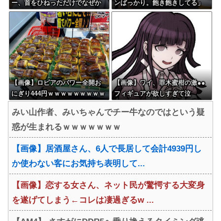
ー、首をひねっただけでなぜか
ンばっかり。飽き飽きしてる」
ウインクしたことにされてしま
う
【画像】ロピアのパワー全開お
【画像】ワイ、罪木蜜柑の激●●
にぎり444円ｗｗｗｗｗｗｗｗｗ
フィギュアが欲しすぎて泣
ｗｗｗ
く・・・・・・
みい山作者、みいちゃんでチー牛なのではという疑
惑が生まれるｗｗｗｗｗｗｗ
【画像】居酒屋さん、6人で長居して会計4939円し
か使わない客にお気持ち表明して...
【画像】恋する女さん、ネット民が驚愕する大変身
を遂げてしまう←コレは凄過ぎるw ...