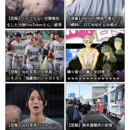
【悲報】とんでもない交際報告
【画像】NASAが開発、着るだけ
をした大物YouTuberさん、破局
で瞬時に-15℃冷却する冷感ポン
を発表????
チョが3,980円ｗｗｗｗｗ
【悲報】仙台育英の女部員←ベ
幽☆遊☆白書（全19巻）←これ
ンチ入り 強豪校のジャガイモ
ｗｗｗｗｗｗｗｗｗｗｗｗｗｗ
ダンサー←ベンチ外
【悲報】仙台育英のマネージャ
【悲報】熊本避難所の皆様「パ