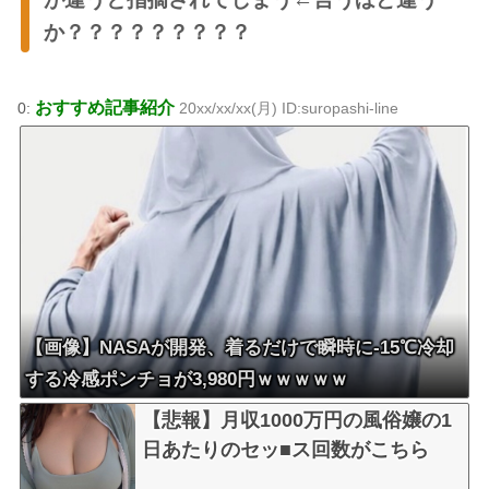
か？？？？？？？？？
おすすめ記事紹介
0:
20xx/xx/xx(月) ID:suropashi-line
【画像】NASAが開発、着るだけで瞬時に-15℃冷却
する冷感ポンチョが3,980円ｗｗｗｗｗ
【悲報】月収1000万円の風俗嬢の1
日あたりのセッ■ス回数がこちら