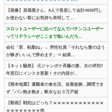
【画像】居酒屋さん、6人で長居して会計4939円し
か使わない客にお気持ち表明して...
スロットユーザーに比べてなんでパチンコユーザー
ってリテラシーがここまで低いんだろ...
会社「君、転勤ね」→ 男性社員「それなら妻のほう
が稼ぎいいんで辞めます」⇒ 結果...
【ネット騒然】 元ジャンポケ斉藤の妻、夫の求刑7
年翌日にインスタ更新！その内容が...
【熊本地震】避難者の食生活、改善急務…調理でき
ず「パン飽き飽き」断水なお３万戸超
【動画】戦犯はどっち？ｗｗｗｗｗｗｗｗｗｗｗｗ
ｗｗｗｗｗｗｗｗ他