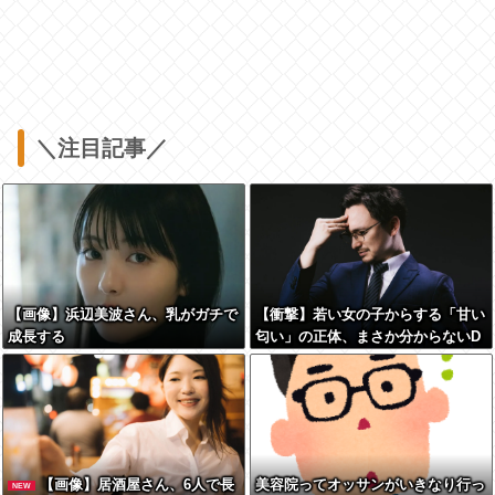
＼注目記事／
【画像】浜辺美波さん、乳がガチで
【衝撃】若い女の子からする「甘い
成長する
匂い」の正体、まさか分からないD
Tなんておらんよな？よな？w w w
w w w w w w w w
【画像】居酒屋さん、6人で長
美容院ってオッサンがいきなり行っ
NEW