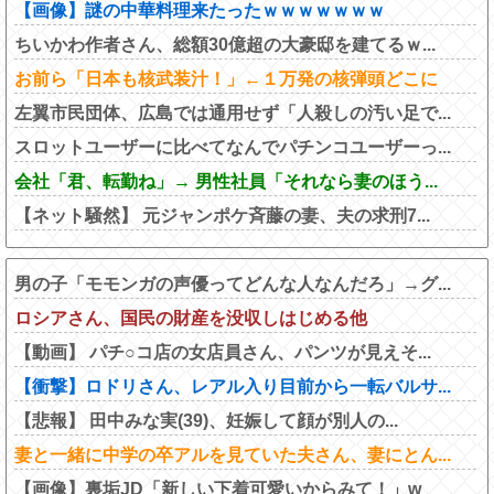
【画像】謎の中華料理来たったｗｗｗｗｗｗｗ
ちいかわ作者さん、総額30億超の大豪邸を建てるｗ...
お前ら「日本も核武装汁！」←１万発の核弾頭どこに
左翼市民団体、広島では通用せず「人殺しの汚い足で...
スロットユーザーに比べてなんでパチンコユーザーっ...
会社「君、転勤ね」→ 男性社員「それなら妻のほう...
【ネット騒然】 元ジャンポケ斉藤の妻、夫の求刑7...
男の子「モモンガの声優ってどんな人なんだろ」→グ...
ロシアさん、国民の財産を没収しはじめる他
【動画】 パチ○コ店の女店員さん、パンツが見えそ...
【衝撃】ロドリさん、レアル入り目前から一転バルサ...
【悲報】 田中みな実(39)、妊娠して顔が別人の...
妻と一緒に中学の卒アルを見ていた夫さん、妻にとん...
【画像】裏垢JD「新しい下着可愛いからみて！」w