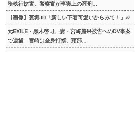
務執行妨害、警察官が事実上の死刑...
【画像】裏垢JD「新しい下着可愛いからみて！」w
元EXILE・黒木啓司、妻・宮崎麗果被告へのDV事案
で逮捕 宮崎は全身打撲、頭部...