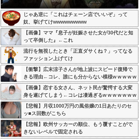
じゃあ逆に「これはチェーン店でいいぞ」って
奴、挙げてけwwwwwwwww
【画像】ママ『息子が妊娠させた女が30代だと知
って卒倒した』←これ
流行を無視したとき「正直ダサくね？」ってなる
ファッション上げてけ
【衝撃】広末涼子さんが地上波にスピード復帰で
きる理由←コレ、誰にも分からない模様w w w w w
w w w
【画像】恋する女さん、ネット民が驚愕する大変
身を遂げてしまう←コレは凄過ぎるw w w w w w w
w
【悲報】月収1000万円の風俗嬢の1日あたりのセ
ッ■ス回数がこちら
【悲報】欧州サッカーの順位、もう覆すことがで
きないレベルで固定される