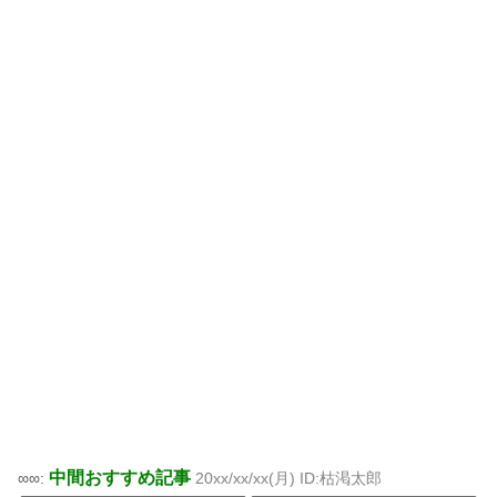
中間おすすめ記事
∞∞:
20xx/xx/xx(月) ID:枯渇太郎