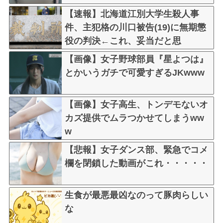
【速報】北海道江別大学生殺人事
件、主犯格の川口被告(19)に無期懲
役の判決←これ、妥当だと思
う？？？？？？
【画像】女子野球部員『星よつは』
とかいうガチで可愛すぎるJKwww
【画像】女子高生、トンデモないオ
カズ提供でムラつかせてしまうww
w
【悲報】女子ダンス部、緊急でコメ
欄を閉鎖した動画がこれ・・・・・
生食が最悪最凶なのって豚肉らしい
な