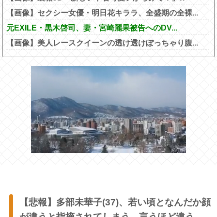
【画像】セクシー女優・明日花キララ、全盛期の全裸...
元EXILE・黒木啓司、妻・宮崎麗果被告へのDV...
【画像】美人レースクイーンの透け透けぽっちゃり腹...
【悲報】多部未華子(37)、若い頃となんだか顔
が違うと指摘されてしまう←言うほど違う