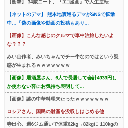
【衝撃】 34歳ニート、『エ□漫画』で人生逆転
【ネットのデマ】 熊本地震巡るデマがSNSで拡散
中…「偽の画像や動画の投稿もあり...
【画像】こんな感じのクルマで車中泊旅したいよ
な？？？
みい山作者、みいちゃんでチー牛なのではという疑
惑が生まれるｗｗｗｗｗｗｗ
【画像】居酒屋さん、6人で長居して会計4939円し
か使わない客にお気持ち表明して...
【画像】謎の中華料理来たったｗｗｗｗｗｗｗ
ロシアさん、国民の財産を没収しはじめる他
寺田心、週6ジム通いで体重62kg→82kgに 110kgの