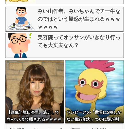
みい山作者、みいちゃんでチー牛な
のではという疑惑が生まれるｗｗｗ
ｗｗｗｗ
美容院ってオッサンがいきなり行っ
ても大丈夫なん？
【画像】坂口杏里、逃走して
ワンピースの「世界に5種しか
ウ●カスまで晒されるｗｗｗｗ
ない飛行能力」ついに謎が判
ｗ
明するｗｗｗｗ