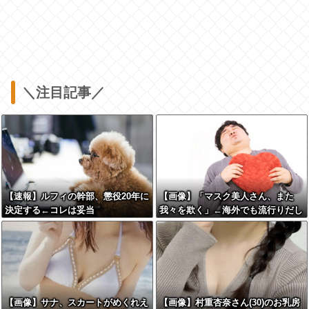
＼注目記事／
【速報】ルフィの幹部、懲役20年に
【画像】「マスク美人さん、また
決定する←コレは妥当
我々を欺く」←海外でも流行りだし
か？？？？？？？
た結果がこちらw w w w w w w
【画像】サナ、スカートがめくれえ
【画像】村重杏奈さん(30)のお乳房