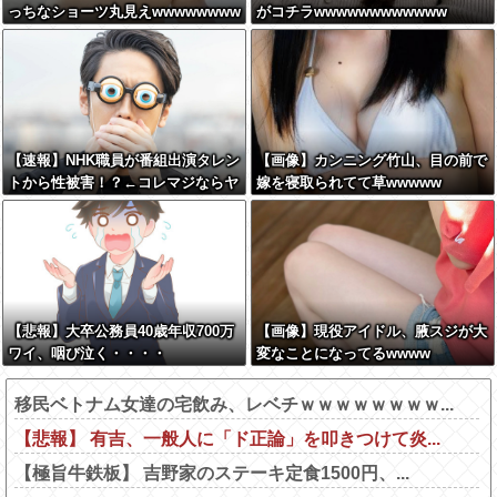
っちなショーツ丸見えwwwwwwww
がコチラwwwwwwwwwwww
【速報】NHK職員が番組出演タレン
【画像】カンニング竹山、目の前で
トから性被害！？←コレマジならヤ
嫁を寝取られてて草wwwww
バくねーか？
【悲報】大卒公務員40歳年収700万
【画像】現役アイドル、腋スジが大
ワイ、咽び泣く・・・・
変なことになってるwwww
移民ベトナム女達の宅飲み、レベチｗｗｗｗｗｗｗｗ...
【悲報】 有吉、一般人に「ド正論」を叩きつけて炎...
【極旨牛鉄板】 吉野家のステーキ定食1500円、...