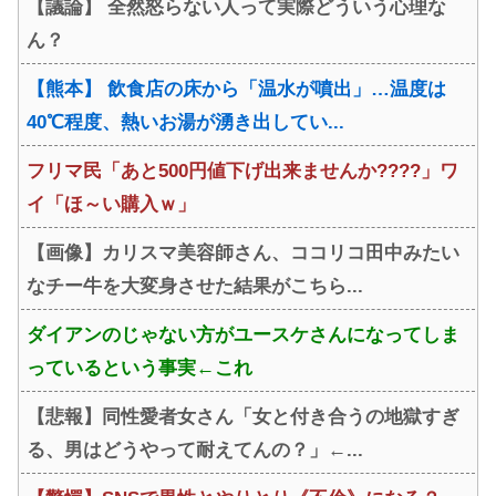
【議論】 全然怒らない人って実際どういう心理な
ん？
【熊本】 飲食店の床から「温水が噴出」…温度は
40℃程度、熱いお湯が湧き出してい...
フリマ民「あと500円値下げ出来ませんか????」ワ
イ「ほ～い購入ｗ」
【画像】カリスマ美容師さん、ココリコ田中みたい
なチー牛を大変身させた結果がこちら...
ダイアンのじゃない方がユースケさんになってしま
っているという事実←これ
【悲報】同性愛者女さん「女と付き合うの地獄すぎ
る、男はどうやって耐えてんの？」←...