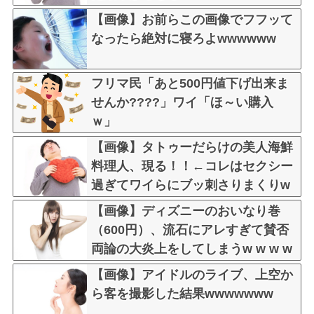
【画像】お前らこの画像でフフッて
なったら絶対に寝ろよwwwwww
フリマ民「あと500円値下げ出来ま
せんか????」ワイ「ほ～い購入
ｗ」
【画像】タトゥーだらけの美人海鮮
料理人、現る！！←コレはセクシー
過ぎてワイらにブッ刺さりまくりw
w w w w w w w w
【画像】ディズニーのおいなり巻
（600円）、流石にアレすぎて賛否
両論の大炎上をしてしまうw w w w
w w w
【画像】アイドルのライブ、上空か
ら客を撮影した結果wwwwwww