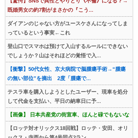
【驚愕】SNSで異性とやりとり《不倫》になる？→
既婚男女の約7割がまさかの『こう...
ダイアンのじゃない方がユースケさんになってしま
っているという事実←これ
登山口でスマホは預けて入山するルールにできない
でしょうか？山はそれほどの覚悟で入...
【衝撃】50代女性、京大病院で脳腫瘍手術→“腫瘍
の無い部位”を摘出 2度「腫瘍で...
テスラ車を購入しようとしたユーザー、現車を処分
して代金を支払い、平日の納車日に予...
【画像】 日本共産党の街宣車、ほんと碌でもないな
【ロッテ対オリックス18回戦】ロッテ・安田、オリ
ックス・寺西から第4号同点2ラン...