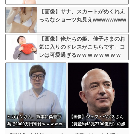
【画像】サナ、スカートがめくれえ
っちなショーツ丸見えwwwwwwww
【画像】俺たちの姫、佳子さまのお
気に入りのドレスがこちらです←コ
レは可愛過ぎるw w w w w w w w
ヒカキンさん、熊本に偽善行
【画像】ジェフ・ベゾスさん
為で2000万円寄付ｗｗｗｗｗ
（資産約43兆7700億円）の嫁
ｗｗ
がコチラｗｗｗｗｗ