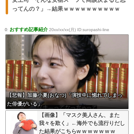
ってんの？」→結果ｗｗｗｗｗｗｗｗｗｗ
おすすめ記事紹介
0:
20xx/xx/xx(月) ID:suropashi-line
【悲報】加藤小夏(おなつ)「演技中に惚れてしまっ
た俳優がいる」
【画像】「マスク美人さん、また
我々を欺く」←海外でも流行りだし
た結果がこちらw w w w w w w