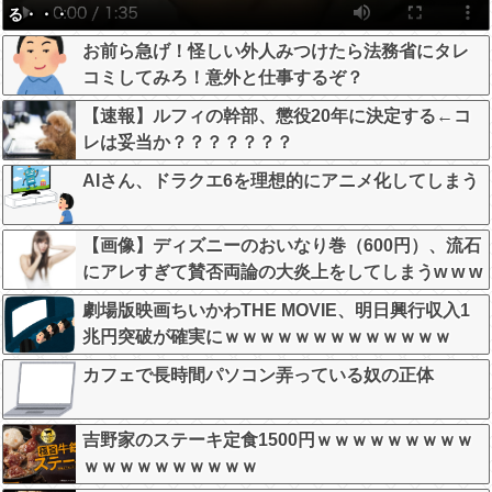
る・・・
お前ら急げ！怪しい外人みつけたら法務省にタレ
コミしてみろ！意外と仕事するぞ？
【速報】ルフィの幹部、懲役20年に決定する←コ
レは妥当か？？？？？？？
AIさん、ドラクエ6を理想的にアニメ化してしまう
【画像】ディズニーのおいなり巻（600円）、流石
にアレすぎて賛否両論の大炎上をしてしまうw w w
w w w w
劇場版映画ちいかわTHE MOVIE、明日興行収入1
兆円突破が確実にｗｗｗｗｗｗｗｗｗｗｗｗｗ
カフェで長時間パソコン弄っている奴の正体
吉野家のステーキ定食1500円ｗｗｗｗｗｗｗｗｗ
ｗｗｗｗｗｗｗｗｗｗ