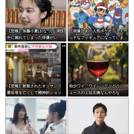
【悲報】加藤小夏(おなつ)「演技
【画像】あの人気ポケモン、エ
中に惚れてしまった俳優がい
ッチなフィギュアになってしま
る」
う
【悲報】射殺されたオッサン、
幼少ワイ「ワインってぶどうジ
最近母を亡くして精神的ショッ
ュースの上位互換なんやろな
クを受けていたと判明・・・
ぁ」