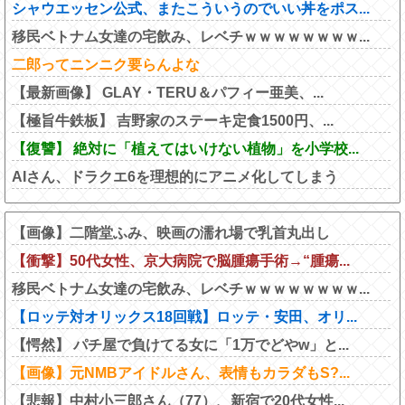
シャウエッセン公式、またこういうのでいい丼をポス...
移民ベトナム女達の宅飲み、レベチｗｗｗｗｗｗｗｗ...
二郎ってニンニク要らんよな
【最新画像】 GLAY・TERU＆パフィー亜美、...
【極旨牛鉄板】 吉野家のステーキ定食1500円、...
【復讐】 絶対に「植えてはいけない植物」を小学校...
AIさん、ドラクエ6を理想的にアニメ化してしまう
【画像】二階堂ふみ、映画の濡れ場で乳首丸出し
【衝撃】50代女性、京大病院で脳腫瘍手術→“腫瘍...
移民ベトナム女達の宅飲み、レベチｗｗｗｗｗｗｗｗ...
【ロッテ対オリックス18回戦】ロッテ・安田、オリ...
【愕然】 パチ屋で負けてる女に「1万でどやw」と...
【画像】元NMBアイドルさん、表情もカラダもS?...
【悲報】中村小三郎さん（77）、新宿で20代女性...