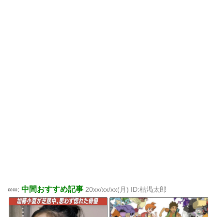
中間おすすめ記事
∞∞:
20xx/xx/xx(月) ID:枯渇太郎