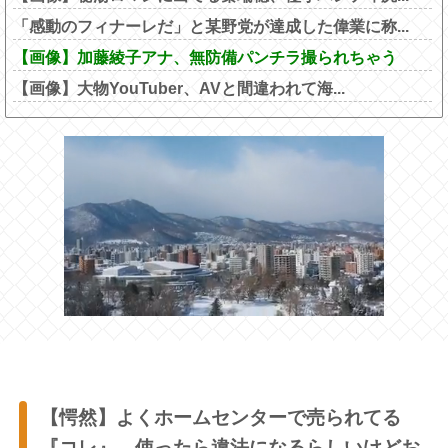
「感動のフィナーレだ」と某野党が達成した偉業に称...
【画像】加藤綾子アナ、無防備パンチラ撮られちゃう
【画像】大物YouTuber、AVと間違われて海...
【愕然】よくホームセンターで売られてる
『コレ』、使ったら違法になるらしいけどお