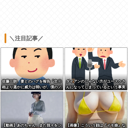
＼注目記事／
佐藤二朗、妻とのハグを報告「文〇
ダイアンのじゃない方がユースケさ
砲より遥かに威力は弱いが、僕のノ
んになってしまっているという事実
ロケ砲をお見舞いする」
←これ
【動画】あのちゃん、また我々をシ
【画像】こういう顔は『イモ娘』な