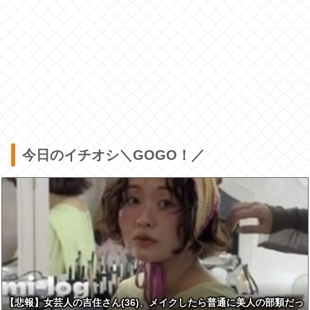
今日のイチオシ＼GOGO！／
【悲報】女芸人の吉住さん(36)、メイクしたら普通に美人の部類だっ