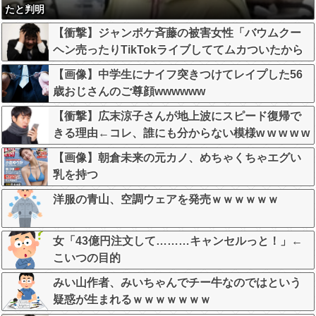
たと判明
【衝撃】ジャンポケ斉藤の被害女性「バウムクー
ヘン売ったりTikTokライブしててムカついたから
示談しなかった」←コレってさ…
【画像】中学生にナイフ突きつけてレイプした56
歳おじさんのご尊顔wwwwww
【衝撃】広末涼子さんが地上波にスピード復帰で
きる理由←コレ、誰にも分からない模様w w w w w
w w w
【画像】朝倉未来の元カノ、めちゃくちゃエグい
乳を持つ
洋服の青山、空調ウェアを発売ｗｗｗｗｗｗ
女「43億円注文して………キャンセルっと！」←
こいつの目的
みい山作者、みいちゃんでチー牛なのではという
疑惑が生まれるｗｗｗｗｗｗｗ