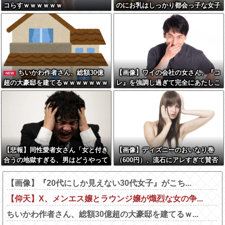
コらすｗｗｗｗｗｗ
のにお乳はしっかり都会っ子な女子
wwww
ちいかわ作者さん、総額30億
【画像】ワイの会社の女さん、『コ
NEW
超の大豪邸を建てるｗｗｗｗｗｗｗ
レ』を強調し過ぎて完全にあたしこ
ｗｗｗｗｗｗｗｗｗｗｗｗ
枠を狙ってるんだがw w w w w w
w w w w w w
【悲報】同性愛者女さん「女と付き
【画像】ディズニーのおいなり巻
合うの地獄すぎる、男はどうやって
（600円）、流石にアレすぎて賛否
耐えてんの？」←コレは同意せざる
両論の大炎上をしてしまうw w w w
おえないと話題に
w w w
【画像】『20代にしか見えない30代女子』がこち...
【仰天】X、メンエス嬢とラウンジ嬢が熾烈な女の争...
ちいかわ作者さん、総額30億超の大豪邸を建てるｗ...