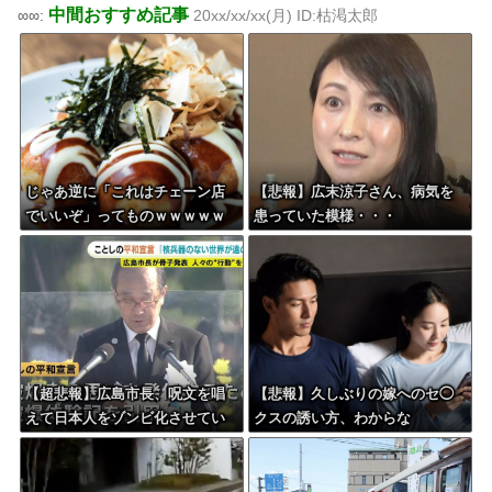
中間おすすめ記事
∞∞:
20xx/xx/xx(月) ID:枯渇太郎
じゃあ逆に「これはチェーン店
【悲報】広末涼子さん、病気を
でいいぞ」ってものｗｗｗｗｗ
患っていた模様・・・
ｗｗｗ
【超悲報】広島市長、呪文を唱
【悲報】久しぶりの嫁へのセ◯
えて日本人をゾンビ化させてい
クスの誘い方、わからな
ると非難されてしまう
い・・・