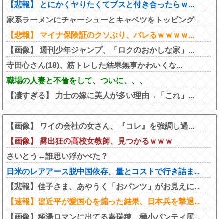
【悲報】 とにかくヤりたくてブスと付き合ったらｗ...
家系ラーメンにチャーシューとキャベツをトッピング...
【悲報】 マイナ保険証のクソぶり、バレるｗｗｗｗ...
【画像】 週刊少年ジャンプ、「ロクのおかしな家」...
寺田心さん(18)、筋トレした結果無事かわいくな...
職場の人妻と不倫をして、ついに、、、
【凄すぎる】 力士の嫁に美人が多い理由→「これ」...
【画像】 ワイの会社の女さん、『コレ』を強調し過...
【画像】 露出狂の高校女教師、見つかるｗｗｗ
さいとう←誰思い浮かべた？
日米のレアアース脱中国依存、量とコストで行き詰ま...
【悲報】佳子さま、あやうく「おパンツ」がお見えに...
【速報】習近平が愛国心を煽った結果、日本兵を撃退...
【画像】秘湯ロマンに出てる秦瑞穂、極小パンティ尻...