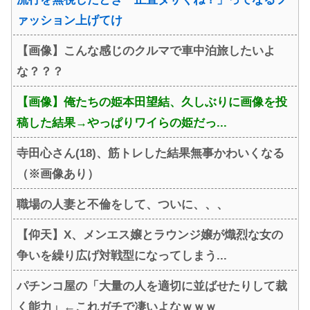
ァッション上げてけ
【画像】こんな感じのクルマで車中泊旅したいよ
な？？？
【画像】俺たちの姫本田望結、久しぶりに画像を投
稿した結果→やっぱりワイらの姫だっ...
寺田心さん(18)、筋トレした結果無事かわいくなる
（※画像あり）
職場の人妻と不倫をして、ついに、、、
【仰天】X、メンエス嬢とラウンジ嬢が熾烈な女の
争いを繰り広げ対戦型になってしまう...
パチンコ屋の「大量の人を適切に並ばせたりして裁
く能力」←これガチで凄いよなｗｗｗ