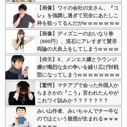
【画像】ワイの会社の女さん、『コ
レ』を強調し過ぎて完全にあたしこ
枠を狙ってるんだがw w w w w w w
w w w w w
【画像】ディズニーのおいなり巻
（600円）、流石にアレすぎて賛否
両論の大炎上をしてしまうw w w w
w w w
【仰天】X、メンエス嬢とラウンジ
嬢が熾烈な女の争いを繰り広げ対戦
型になってしまうw w w w w w w w
【驚愕】マチアプで会った外国人か
らまさかの『こう』言われたんやが
これワイ詰みか？？？？？？？
みい山作者、みいちゃんでチー牛な
のではという疑惑が生まれるｗｗｗ
ｗｗｗｗ