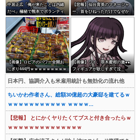
中居正広「俺が来たことは内緒
【悲報】仙台育英のマネージャ
だべ」極秘で熊本でボランティ
ー、首をひねっただけでなぜか
アをしていた・・・
ウインクしたことにされてしま
う
【画像】ロピアのパワー全開お
【画像】ワイ、罪木蜜柑の激●●
にぎり444円ｗｗｗｗｗｗｗｗｗ
フィギュアが欲しすぎて泣
ｗｗｗ
く・・・・・・
日本円、協調介入も米雇用統計も無効化の流れ他
ちいかわ作者さん、総額30億超の大豪邸を建てるｗ
ｗｗｗｗｗｗｗｗｗｗｗ ｗｗｗｗ...
【悲報】 とにかくヤりたくてブスと付き合ったらｗ
ｗｗｗｗｗｗｗｗｗｗｗｗｗｗ