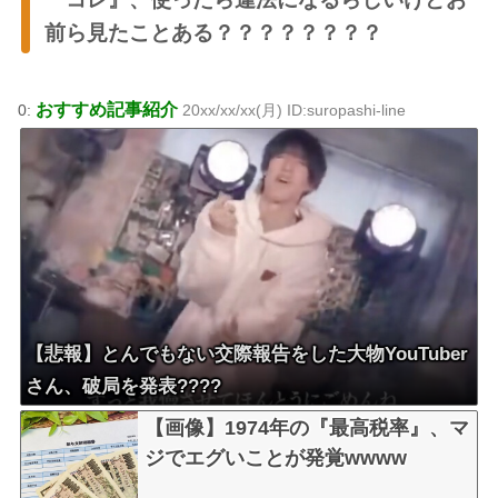
前ら見たことある？？？？？？？？
おすすめ記事紹介
0:
20xx/xx/xx(月) ID:suropashi-line
【悲報】とんでもない交際報告をした大物YouTuber
さん、破局を発表????
【画像】1974年の『最高税率』、マ
ジでエグいことが発覚wwww