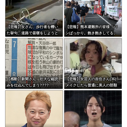
【悲報】女さん、歩行者を轢い
【悲報】熊本避難所の皆様「パ
た挙句、道路で昼寝をしようと
ンばっかり。飽き飽きしてる」
してしまう
【感動】新聞さん、壮大な縦読
【悲報】女芸人の吉住さん(36)、
みを仕込んでしまう????
メイクしたら普通に美人の部類
だったと判明