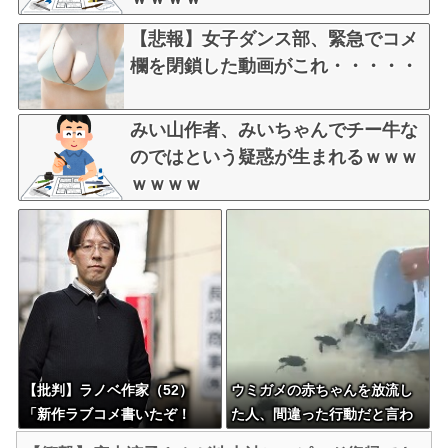
【悲報】女子ダンス部、緊急でコメ
欄を閉鎖した動画がこれ・・・・・
みい山作者、みいちゃんでチー牛な
のではという疑惑が生まれるｗｗｗ
ｗｗｗｗ
【批判】ラノベ作家（52）
ウミガメの赤ちゃんを放流し
「新作ラブコメ書いたぞ！
た人、間違った行動だと言わ
ｗ」X民「いい歳こいてラブコ
れてしまう