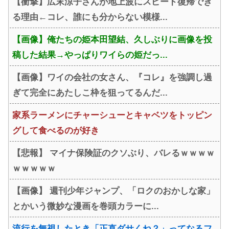
【衝撃】広末涼子さんが地上波にスピード復帰でき
る理由←コレ、誰にも分からない模様...
【画像】俺たちの姫本田望結、久しぶりに画像を投
稿した結果→やっぱりワイらの姫だっ...
【画像】ワイの会社の女さん、『コレ』を強調し過
ぎて完全にあたしこ枠を狙ってるんだ...
家系ラーメンにチャーシューとキャベツをトッピン
グして食べるのが好き
【悲報】 マイナ保険証のクソぶり、バレるｗｗｗｗ
ｗｗｗｗｗ
【画像】 週刊少年ジャンプ、「ロクのおかしな家」
とかいう微妙な漫画を巻頭カラーに...
流行を無視したとき「正直ダサくね？」ってなるフ