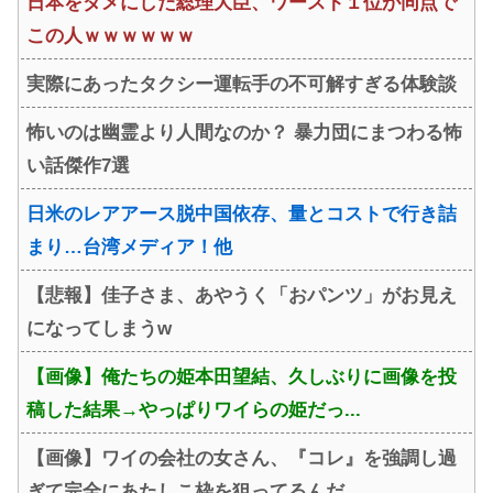
日本をダメにした総理大臣、ワースト１位が同点で
この人ｗｗｗｗｗｗ
実際にあったタクシー運転手の不可解すぎる体験談
怖いのは幽霊より人間なのか？ 暴力団にまつわる怖
い話傑作7選
日米のレアアース脱中国依存、量とコストで行き詰
まり…台湾メディア！他
【悲報】佳子さま、あやうく「おパンツ」がお見え
になってしまうw
【画像】俺たちの姫本田望結、久しぶりに画像を投
稿した結果→やっぱりワイらの姫だっ...
【画像】ワイの会社の女さん、『コレ』を強調し過
ぎて完全にあたしこ枠を狙ってるんだ...