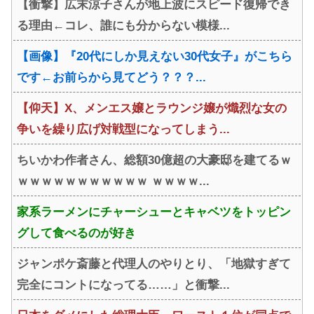
【衝撃】広末涼子さんが地上波にスピード復帰でき
メ（笑）恥ずかしくない
る理由←コレ、誰にも分からない模様...
の？」←やめたれｗと話題に
【画像】『20代にしか見えない30代女子』がこちら
です←お前らから見てどう？？？...
【仰天】X、メンエス嬢とラウンジ嬢が熾烈な女の
争いを繰り広げ対戦型になってしまう...
ちいかわ作者さん、総額30億超の大豪邸を建てるｗ
ｗｗｗｗｗｗｗｗｗｗｗ ｗｗｗｗ...
家系ラーメンにチャーシューとキャベツをトッピン
グして食べるのが好き
ジャンポケ斎藤と代理人のやりとり、「地獄すぎて
完全にコントになってる……」と衝撃...