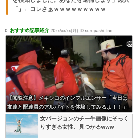
「」←コレさぁｗｗｗｗｗｗｗｗｗ
おすすめ記事紹介
0:
20xx/xx/xx(月) ID:suropashi-line
【閲覧注意】メキシコのインフルエンサー「今日は
友達と配達員のアルバイトを体験してみるよ！！」
←結果・・・
女バージョンのチー牛画像にそっく
りすぎる女性、見つかるwww