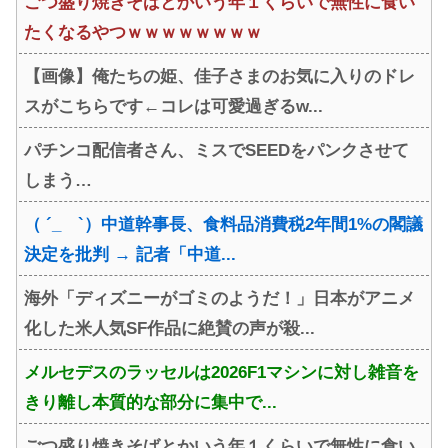
ごつ盛り焼きそばとかいう年１くらいで無性に食い
たくなるやつｗｗｗｗｗｗｗｗ
【画像】俺たちの姫、佳子さまのお気に入りのドレ
スがこちらです←コレは可愛過ぎるw...
パチンコ配信者さん、ミスでSEEDをパンクさせて
しまう…
（ ´_ゝ`）中道幹事長、食料品消費税2年間1%の閣議
決定を批判 → 記者「中道...
海外「ディズニーがゴミのようだ！」日本がアニメ
化した米人気SF作品に絶賛の声が殺...
メルセデスのラッセルは2026F1マシンに対し雑音を
きり離し本質的な部分に集中で...
ごつ盛り焼きそばとかいう年１くらいで無性に食い