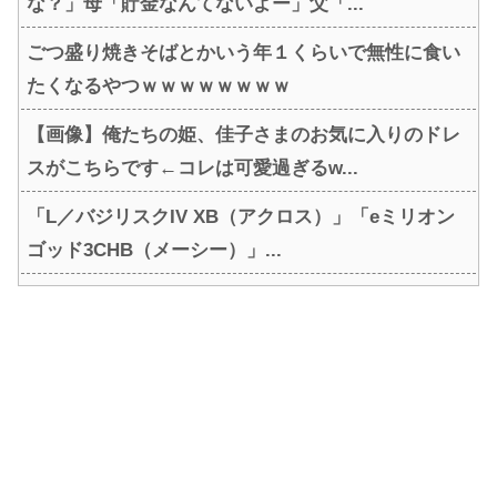
な？」母「貯金なんてないよー」父「...
ごつ盛り焼きそばとかいう年１くらいで無性に食い
たくなるやつｗｗｗｗｗｗｗｗ
【画像】俺たちの姫、佳子さまのお気に入りのドレ
スがこちらです←コレは可愛過ぎるw...
「L／バジリスクIV XB（アクロス）」「eミリオン
ゴッド3CHB（メーシー）」...