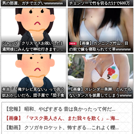
男の部屋、ガチでエグいwwwwww
チェンソーで竹を切るだけで600万
再生を突破してしまう←正直、こう
言うのでいいんだよなw w w w w w
w w
ジャップ「クリスマスお祝いした1
【画像】カンニング竹山、目
NEW
週間後にみんなで神社行きます」←
の前で嫁を寝取られてて草wwwww
これ
有吉「『俺テレビ見ない』って言う
【画像】スレンダー美脚、とんでも
奴おかしいだろ。団子屋で『団子食
ないダンスを披露してしまうwwww
べない』って言うか？」
wwwww
【悲報】 昭和、やばすぎる 昔は良かったって何だ...
【画像】 「マスク美人さん、また我々を欺く」←海...
【動画】 クソガキロケット、怖すぎる…これよく轢...