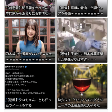
【超悲報】明日花キララさん、
【画像】洋服の青山、空調ウェ
専門家からあまりにも非情な一
アを発売ｗｗｗｗｗｗｗｗｗｗ
言を告げられる
ｗｗｗｗ
乃木坂で一番顔が●●い子ｗｗｗ
【恐怖】手術中に熊本地震直撃
ｗｗｗｗｗｗｗｗｗｗｗｗｗｗ
した映像がやばすぎ・・・
ｗｗ
【悲報】クロちゃん、とち狂っ
幼少ワイ「ワインってぶどうジ
たツイートをする
ュースの上位互換なんやろな
ぁ」