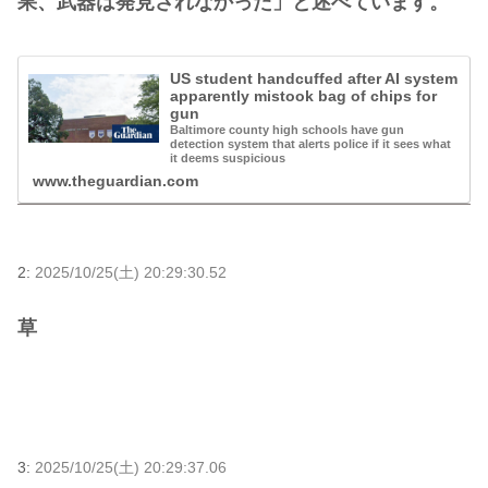
果、武器は発見されなかった」と述べています。
US student handcuffed after AI system
apparently mistook bag of chips for
gun
Baltimore county high schools have gun
detection system that alerts police if it sees what
it deems suspicious
www.theguardian.com
2:
2025/10/25(土) 20:29:30.52
草
3:
2025/10/25(土) 20:29:37.06