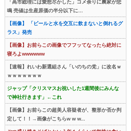
「高市総理には愛想尽かした」コメ余りに農家が悲
鳴 売値は生産原価の半分以下に…
【画像】 「ビールと水を交互に飲まないと倒れるグ
ラス」発売
【画像】お前らこの画像でフフッてなったら絶対に
寝ろよwwwwww
【速報】れいわ新選組さん「いのちの党」に改名ｗ
ｗｗｗｗｗｗｗ
ジャップ「クリスマスお祝いした1週間後にみんな
で神社行きます」←これ
【画像】お前らこの超美人容疑者が、整形か否か判
定して！！→画像がこちらw w w...