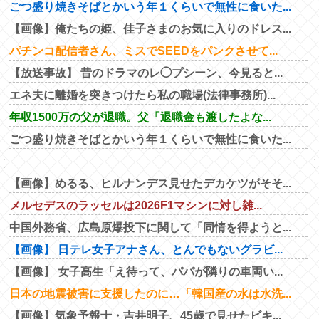
ごつ盛り焼きそばとかいう年１くらいで無性に食いた...
【画像】俺たちの姫、佳子さまのお気に入りのドレス...
パチンコ配信者さん、ミスでSEEDをパンクさせて...
【放送事故】 昔のドラマのレ◯プシーン、今見ると...
エネ夫に離婚を突きつけたら私の職場(法律事務所)...
年収1500万の父が退職。父「退職金も渡したよな...
ごつ盛り焼きそばとかいう年１くらいで無性に食いた...
【画像】めるる、ヒルナンデス見せたデカケツがそそ...
メルセデスのラッセルは2026F1マシンに対し雑...
中国外務省、広島原爆投下に関して「同情を得ようと...
【画像】 日テレ女子アナさん、とんでもないグラビ...
【画像】 女子高生「え待って、パパが隣りの車両い...
日本の地震被害に支援したのに…「韓国産の水は水洗...
【画像】気象予報士・吉井明子、45歳で見せたビキ...