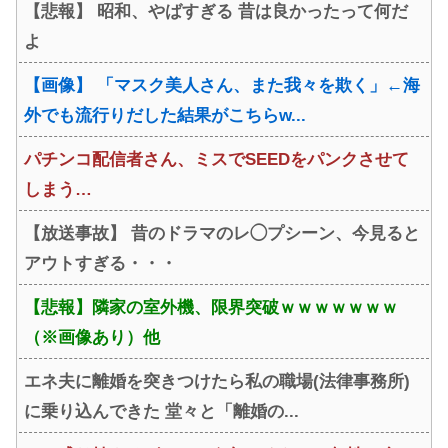
【悲報】 昭和、やばすぎる 昔は良かったって何だ
よ
【画像】 「マスク美人さん、また我々を欺く」←海
外でも流行りだした結果がこちらw...
パチンコ配信者さん、ミスでSEEDをパンクさせて
しまう…
【放送事故】 昔のドラマのレ◯プシーン、今見ると
アウトすぎる・・・
【悲報】隣家の室外機、限界突破ｗｗｗｗｗｗｗ
（※画像あり）他
エネ夫に離婚を突きつけたら私の職場(法律事務所)
に乗り込んできた 堂々と「離婚の...