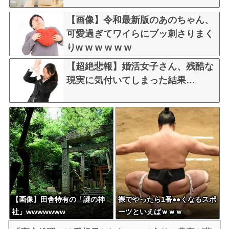
【画像】令和最新版のあのちゃん、
可愛過ぎてワイらにブッ刺さりまく
りw w w w w w
【超絶悲報】婚活女子さん、残酷な
現実に気付いてしまった結果…
【画像】田舎特有の「謎の神
裸でやったら1番●●くなるスポ
社」wwwwwww
ーツといえばｗｗｗ