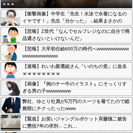
ｗｗｗ
【衝撃画像】中学生「先生！水泳で水着になるの
イヤです！」先生「分かった」→結果まさかの
『こう』なってしまうw w w w w w w
【悲報】Z世代「なんでセルフレジなのに自分で商
品通さないといけないんだ」
【悲報】大卒初任給600万の時代へwwwwwwwww
wwwwwwwwww
【速報】れいわ新選組さん「いのちの党」に改名
ｗｗｗｗｗｗｗｗ
【画像】『例のチー牛のイラスト』にそっくりす
ぎる男の子wwwwwww
弊社、ゆとり社員が5万円のスーツを着てたので総
務部にチクったったwww
【緊急】お笑いジャングルポケット斉藤慎二被告
に懲役7年の求刑←これ…