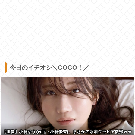
今日のイチオシ＼GOGO！／
【画像】小倉ゆうか(元・小倉優香)、まさかの水着グラビア復帰ｗｗ