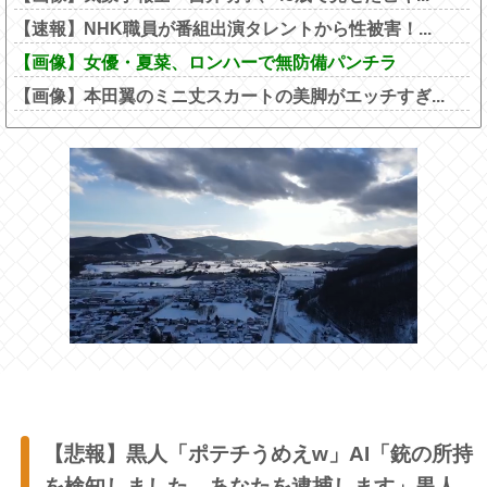
【速報】NHK職員が番組出演タレントから性被害！...
【画像】女優・夏菜、ロンハーで無防備パンチラ
【画像】本田翼のミニ丈スカートの美脚がエッチすぎ...
【悲報】黒人「ポテチうめえw」AI「銃の所持
を検知しました。あなたを逮捕します」黒人