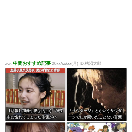
中間おすすめ記事
∞∞:
20xx/xx/xx(月) ID:枯渇太郎
【悲報】加藤小夏(おなつ)「演技
「サウダージ」とかいうサウダ
中に惚れてしまった俳優がい
ージでしか聞いたことない言葉
る」
ｗｗｗｗｗｗｗｗ