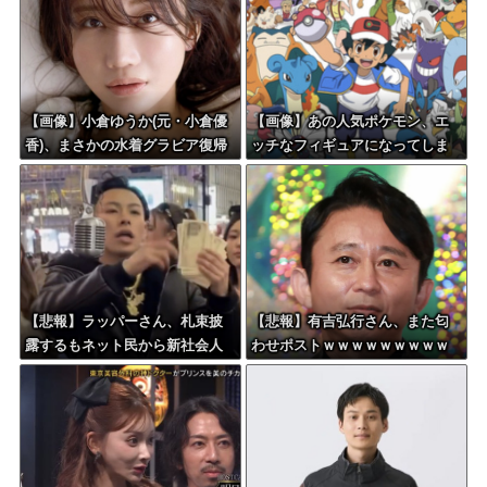
【画像】小倉ゆうか(元・小倉優
【画像】あの人気ポケモン、エ
香)、まさかの水着グラビア復帰
ッチなフィギュアになってしま
ｗｗｗｗｗ
う
【悲報】ラッパーさん、札束披
【悲報】有吉弘行さん、また匂
露するもネット民から新社会人
わせポストｗｗｗｗｗｗｗｗｗ
の初ボーナスくらいしかないと
ｗｗｗｗｗｗｗｗ
笑われる