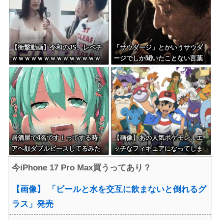
【衝撃動画】令和のJS、レベチ
「サウダージ」とかいうサウダ
ｗｗｗｗｗｗｗｗｗｗｗｗｗｗ
ージでしか聞いたことない言葉
ｗｗｗｗｗｗｗｗｗｗｗｗｗｗ
ｗｗｗｗｗｗｗｗ
ｗｗ
居酒屋で4名です！ってする時、
【画像】あの人気ポケモン、エ
アヘ顔ダブルピースしてるみた
ッチなフィギュアになってしま
いになるの恥ずかしいんやが
う
今iPhone 17 Pro Max買うってあり？
【画像】 「ビールと水を交互に飲まないと倒れるグ
ラス」発売