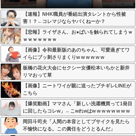
【速報】NHK職員が番組出演タレントから性被
害！？←コレマジならヤバくねーか？
【悲報】ライザさん、お●ぱいを触られてしまうｗ
ｗｗｗｗｗｗｗ
【画像】令和最新版のあのちゃん、可愛過ぎてワ
イらにブッ刺さりまくりw w w w w w
板橋の花火大会にセクシー女優松本いちかと新井
リマおって草
【画像】ニートワイが親に送ったブチギレLINEが
こちら
【爆笑動画】ママさん「新しい洗濯機買って1発目
に回したらコレw」←こwれwはw w w w w w w w
w w
岡田斗司夫「人間の本音としてブサイクを見たら
不愉快になる。この責任をどうとるんだ」