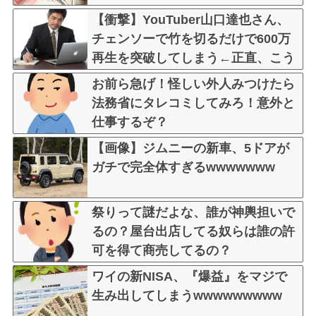
【衝撃】YouTuber山口達也さん、
チェンソーで竹を切るだけで600万
再生を突破してしまう←正直、こう
言うのでいいんだよなw w w w w w
お前ら急げ！怪しい外人みつけたら
w w
法務省にタレコミしてみろ！意外と
仕事するぞ？
【画像】ジムニーの新車、5ドアが
ガチで完全体すぎるwwwwwww
祭りって謎だよな、誰が神輿担いで
るの？屋台出店してる奴らは誰の許
可を得て商売してるの？
ワイの新NISA、『爆益』をマジで
生み出してしまうwwwwwwwww