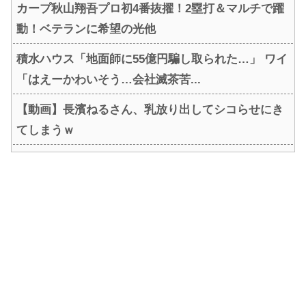
カープ秋山翔吾プロ初4番抜擢！2塁打＆マルチで躍
動！ベテランに希望の光他
積水ハウス「地面師に55億円騙し取られた…」 ワイ
「はえーかわいそう…会社滅茶苦...
【動画】長濱ねるさん、乳放り出してシコらせにき
てしまうｗ