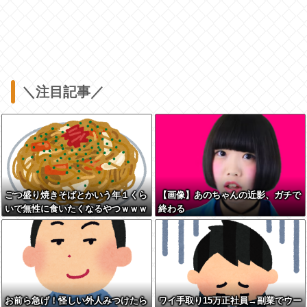
＼注目記事／
ごつ盛り焼きそばとかいう年１くら
【画像】あのちゃんの近影、ガチで
いで無性に食いたくなるやつｗｗｗ
終わる
ｗｗｗｗｗ
お前ら急げ！怪しい外人みつけたら
ワイ手取り15万正社員→副業でウー