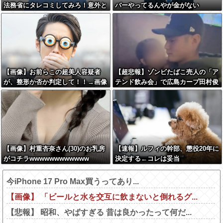
法務省にタレコミしてみろ！意外と
バーやってるんやが金がない
仕事するぞ？
【画像】お前らこの超美人容疑者
【超悲報】ゾンビたばこ売人の「ア
が、整形か否か判定して！！→画像
テンド飲み会」で広島カープ田村俊
がこちらw w w w w w w w w w
介がセクシー女優と寸止めキスｗｗ
ｗ
【画像】村重杏奈さん(30)のお乳房
【速報】ルフィの幹部、懲役20年に
がコチラwwwwwwwwwwww
決定する←コレは妥当
か？？？？？？？
今iPhone 17 Pro Max買うってあり...
【画像】 「ビールと水を交互に飲まないと倒れるグ...
【悲報】 昭和、やばすぎる 昔は良かったって何だ...