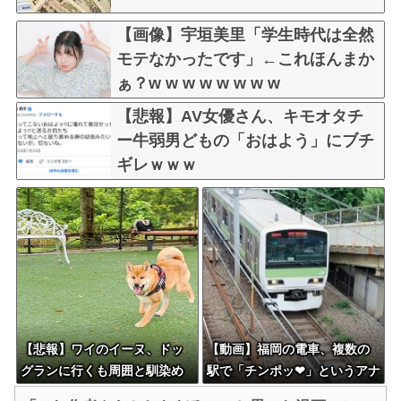
【画像】宇垣美里「学生時代は全然
モテなかったです」←これほんまか
ぁ？w w w w w w w w
【悲報】AV女優さん、キモオタチ
ー牛弱男どもの「おはよう」にブチ
ギレｗｗｗ
【悲報】ワイのイーヌ、ドッ
【動画】福岡の電車、複数の
グランに行くも周囲と馴染め
駅で「チンポッ❤」というアナ
ず無言の帰宅
ウンスが流れ大騒ぎwwwwww