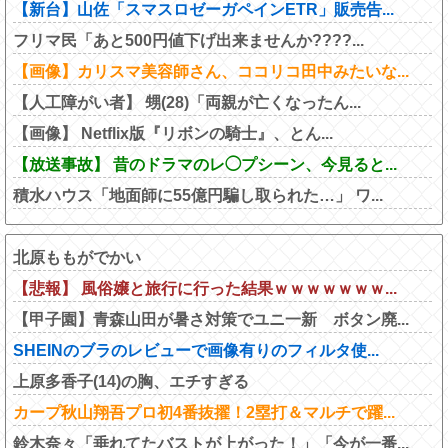
【新台】山佐「スマスロゼーガペインETR」販売告...
フリマ民「あと500円値下げ出来ませんか????...
【画像】カリスマ美容師さん、ココリコ田中みたいな...
【人工障がい者】 甥(28)「両親が亡くなったん...
【画像】 Netflix版『リボンの騎士』、とん...
【放送事故】 昔のドラマのレ◯プシーン、今見ると...
積水ハウス「地面師に55億円騙し取られた…」 ワ...
北原ももがでかい
【悲報】 風俗嬢と旅行に行った結果ｗｗｗｗｗｗｗ...
【甲子園】青森山田が暑さ対策でユニ一新 ボタン廃...
SHEINのブラのレビューで画像有りのフィルタ使...
上原多香子(14)の胸、エチすぎる
カープ秋山翔吾プロ初4番抜擢！2塁打＆マルチで躍...
鈴木奈々「垂れてたバストが上がった！」「今が一番...