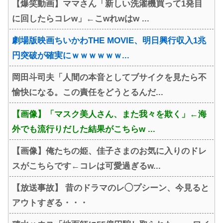
【爆笑動画】ママさん「新しい洗濯機買って1発目
に回したらコレw」←こwれwはw ...
劇場版映画ちいかわTHE MOVIE、明日興行収入1兆
円突破が確実にｗｗｗｗｗｗ...
岡田斗司夫「人間の本音としてブサイクを見たら不
愉快になる。この責任をどうとるんだ...
【画像】「マスク美人さん、また我々を欺く」←海
外でも流行りだした結果がこちらw ...
【画像】俺たちの姫、佳子さまのお気に入りのドレ
スがこちらです←コレは可愛過ぎるw...
【放送事故】 昔のドラマのレ◯プシーン、今見ると
アウトすぎる・・・