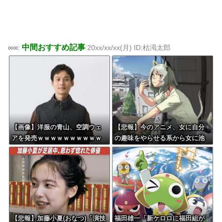
中間おすすめ記事
∞∞:
20xx/xx/xx(月) ID:枯渇太郎
【画像】洋服の青山、空調ウェ
【悲報】今のアニメ、女に自分
アを発売ｗｗｗｗｗｗｗｗｗｗ
の趣味をやらせる系から女に池
ｗｗｗｗ
沼役をやらせる系へ変化
【悲報】加藤小夏(おなつ)「演技
福田雄一「新ケロロに福田組が