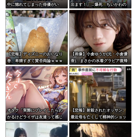
中に惚れてしまった俳優がい
出ます！」→爆死 ちいかわの
る」
監督「原作に忠実に」→爆売れ
【悲報】ディズニーのおいなり
【画像】小倉ゆうか(元・小倉優
巻、卑猥すぎて賛否両論ｗｗｗ
香)、まさかの水着グラビア復帰
ｗｗｗｗｗ
ｗｗｗｗｗ
オタク「実際にプレイしたらわ
【悲報】射殺されたオッサン、
かるけどライザは友達って感じ
最近母を亡くして精神的ショッ
で性的な目では見れないｗ」←
クを受けていたと判明・・・
これｗ