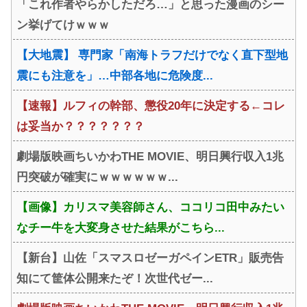
「これ作者やらかしただろ…」と思った漫画のシー
www
ン挙げてけｗｗｗ
【大地震】 専門家「南海トラフだけでなく直下型地
震にも注意を」…中部各地に危険度...
【速報】ルフィの幹部、懲役20年に決定する←コレ
は妥当か？？？？？？？
劇場版映画ちいかわTHE MOVIE、明日興行収入1兆
円突破が確実にｗｗｗｗｗｗ...
【画像】カリスマ美容師さん、ココリコ田中みたい
なチー牛を大変身させた結果がこちら...
【新台】山佐「スマスロゼーガペインETR」販売告
知にて筐体公開来たぞ！次世代ゼー...