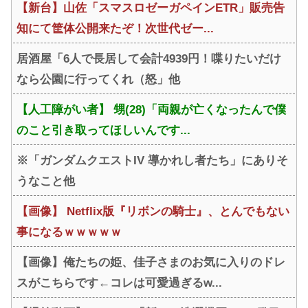
【新台】山佐「スマスロゼーガペインETR」販売告
知にて筐体公開来たぞ！次世代ゼー...
居酒屋「6人で長居して会計4939円！喋りたいだけ
なら公園に行ってくれ（怒」他
【人工障がい者】 甥(28)「両親が亡くなったんで僕
のこと引き取ってほしいんです...
※「ガンダムクエストIV 導かれし者たち」にありそ
うなこと他
【画像】 Netflix版『リボンの騎士』、とんでもない
事になるｗｗｗｗｗ
【画像】俺たちの姫、佳子さまのお気に入りのドレ
スがこちらです←コレは可愛過ぎるw...