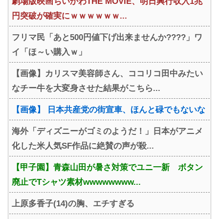
劇場版映画ちいかわTHE MOVIE、明日興行収入1兆
円突破が確実にｗｗｗｗｗｗ...
フリマ民「あと500円値下げ出来ませんか????」ワ
イ「ほ～い購入ｗ」
【画像】カリスマ美容師さん、ココリコ田中みたい
なチー牛を大変身させた結果がこちら...
【画像】 日本共産党の街宣車、ほんと碌でもないな
海外「ディズニーがゴミのようだ！」日本がアニメ
化した米人気SF作品に絶賛の声が殺...
【甲子園】青森山田が暑さ対策でユニ一新 ボタン
廃止でTシャツ素材wwwwwwww...
上原多香子(14)の胸、エチすぎる