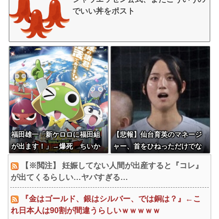
でいい丼をポスト
福田雄一「新ケロロに福田組
【悲報】仙台育英のマネージ
が出ます！」→爆死 ちいか
ャー、首をひねっただけでな
わの監督「原作に忠実に」→
ぜかウインクしたことにされ
【※閲注】 妊娠してない人間が出産すると『コレ』
爆売れ
てしまう
が出てくるらしい…ヤバすぎる…
『金はゴールド、銀はシルバー、では銅は？』←こ
れ日本人は90割が間違うらしいｗｗｗｗｗ