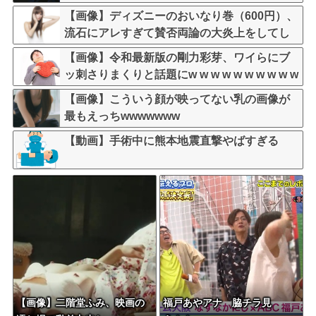
な？よな？w w w w w w w w w w w
【画像】ディズニーのおいなり巻（600円）、
流石にアレすぎて賛否両論の大炎上をしてし
まうw w w w w w w
【画像】令和最新版の剛力彩芽、ワイらにブ
ッ刺さりまくりと話題にw w w w w w w w w w
w w w
【画像】こういう顔が映ってない乳の画像が
最もえっちwwwwwww
【動画】手術中に熊本地震直撃やばすぎる
【画像】二階堂ふみ、映画の
福戸あやアナ 脇チラ見