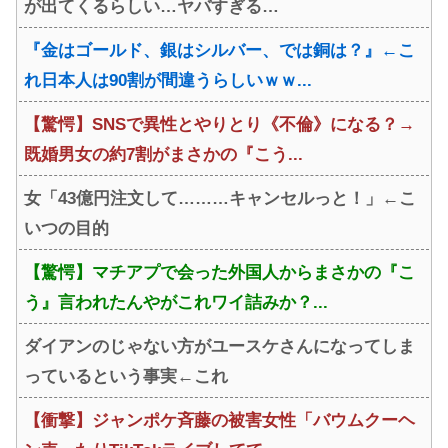
が出てくるらしい…ヤバすぎる…
『金はゴールド、銀はシルバー、では銅は？』←こ
れ日本人は90割が間違うらしいｗｗ...
【驚愕】SNSで異性とやりとり《不倫》になる？→
既婚男女の約7割がまさかの『こう...
女「43億円注文して………キャンセルっと！」←こ
いつの目的
【驚愕】マチアプで会った外国人からまさかの『こ
う』言われたんやがこれワイ詰みか？...
ダイアンのじゃない方がユースケさんになってしま
っているという事実←これ
【衝撃】ジャンポケ斉藤の被害女性「バウムクーヘ