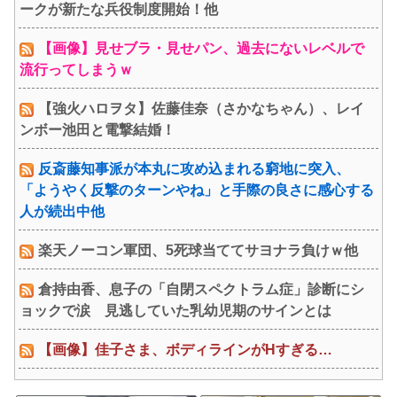
ークが新たな兵役制度開始！他
【画像】見せブラ・見せパン、過去にないレベルで
流行ってしまうｗ
【強火ハロヲタ】佐藤佳奈（さかなちゃん）、レイ
ンボー池田と電撃結婚！
反斎藤知事派が本丸に攻め込まれる窮地に突入、
「ようやく反撃のターンやね」と手際の良さに感心する
人が続出中他
楽天ノーコン軍団、5死球当ててサヨナラ負けｗ他
倉持由香、息子の「自閉スペクトラム症」診断にシ
ョックで涙 見逃していた乳幼児期のサインとは
【画像】佳子さま、ボディラインがHすぎる…