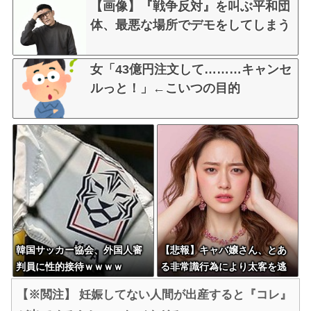
【画像】『戦争反対』を叫ぶ平和団
体、最悪な場所でデモをしてしまう
女「43億円注文して………キャンセ
ルっと！」←こいつの目的
韓国サッカー協会、外国人審
【悲報】キャバ嬢さん、とあ
判員に性的接待ｗｗｗｗ
る非常識行為により太客を逃
してしまうwwwwwwwwwww
【※閲注】 妊娠してない人間が出産すると『コレ』
wwwwwwwwwwwwwwww