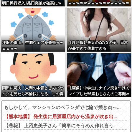
明日興行収入1兆円突破が確実にｗ
ｗｗｗｗｗｗｗｗｗｗｗｗｗｗｗｗ
ｗｗｗｗｗｗｗｗｗｗｗｗ
ｗｗｗｗｗｗｗｗ
洋服の青山、空調ウェアを発売ｗｗ
【超悲報】最近のZの女の子、日本
ｗｗｗｗ
が暑すぎて薄着すぎる
岡田斗司夫「人間の本音としてブサ
【画像】中学生にナイフ突きつけて
イクを見たら不愉快になる。この責
レイプした56歳おじさんのご尊顔w
任をどうとるんだ」
wwwww
もしかして、マンションのベランダで七輪で焼き肉っ...
【熊本地震】 発生後に居酒屋店内から温泉が吹き出...
【悲報】 上沼恵美子さん「簡単にそうめん作れ言う...