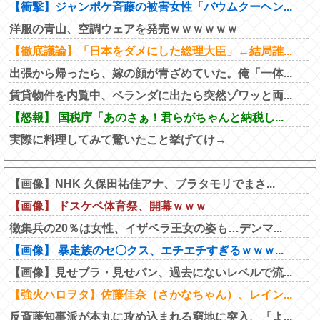
【衝撃】ジャンポケ斉藤の被害女性「バウムクーヘン...
洋服の青山、空調ウェアを発売ｗｗｗｗｗｗ
【徹底議論】「日本をダメにした総理大臣」←結局誰...
出張から帰ったら、嫁の顔が青ざめていた。俺「一体...
賃貸物件を内覧中、ベランダに出たら突然ゾワッと両...
【怒報】 国税庁「あのさぁ！君らがちゃんと納税し...
実際に料理してみて驚いたこと挙げてけ→
【画像】NHK 久保田祐佳アナ、ブラタモリでまさ...
【画像】 ドスケベ体育祭、開幕ｗｗｗ
徴集兵の20％は女性、イザベラ王女の姿も…デンマ...
【画像】 暴走族のセ〇クス、エチエチすぎるｗｗｗ...
【画像】見せブラ・見せパン、過去にないレベルで流...
【強火ハロヲタ】佐藤佳奈（さかなちゃん）、レイン...
反斎藤知事派が本丸に攻め込まれる窮地に突入、「よ...