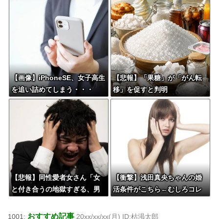
【画像】iPhoneSE、女子高生
【悲報】「果糖」が「がん転
を追い詰めてしまう・・・
移」を促すと判明
【悲報】同性愛者女さん「女
【衝撃】浅田真央ちゃんの婚
と付き合うの地獄すぎる、男
活条件がこちら←むしろコレ
はどうやって耐えてんの？」
は普通じゃね？w w w w w w
←コレは同意せざるおえない
w w
おすすめ記事
1001:
20xx/xx/xx(月) ID:枯渇太郎