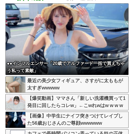
と話題に
●●インフルエンサー「20歳でアルファード一括で買えちゃ
う私って素敵」
最近の美少女フィギュア、さすがに太ももが
太すぎwwwww
【爆笑動画】ママさん「新しい洗濯機買って1
発目に回したらコレw」←こwれwはw w w w
w w w w w w
【画像】中学生にナイフ突きつけてレイプし
た56歳おじさんのご尊顔wwwwww
カフェで長時間パソコン弄っている奴の正体