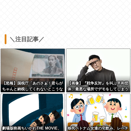
＼注目記事／
【怒報】国税庁「あのさぁ！君らが
【画像】『戦争反対』を叫ぶ平和団
ちゃんと納税してくれないとこうな
体、最悪な場所でデモをしてしまう
っちゃうけどどうする？！」←これ
w w w w w w w w
劇場版映画ちいかわTHE MOVIE、
移民ベトナム女達の宅飲み、レベチ