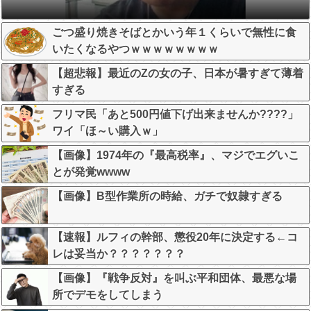
ごつ盛り焼きそばとかいう年１くらいで無性に食
いたくなるやつｗｗｗｗｗｗｗｗ
【超悲報】最近のZの女の子、日本が暑すぎて薄着
すぎる
フリマ民「あと500円値下げ出来ませんか????」
ワイ「ほ～い購入ｗ」
【画像】1974年の『最高税率』、マジでエグいこ
とが発覚wwww
【画像】B型作業所の時給、ガチで奴隷すぎる
【速報】ルフィの幹部、懲役20年に決定する←コ
レは妥当か？？？？？？？
【画像】『戦争反対』を叫ぶ平和団体、最悪な場
所でデモをしてしまう