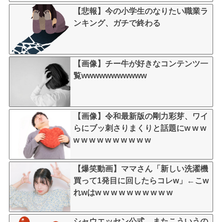
【悲報】今の小学生のなりたい職業ラ
ンキング、ガチで終わる
【画像】チー牛が好きなコンテンツ一
覧wwwwwwwwwww
【画像】令和最新版の剛力彩芽、ワイ
らにブッ刺さりまくりと話題にw w w
w w w w w w w w w w
【爆笑動画】ママさん「新しい洗濯機
買って1発目に回したらコレw」←こw
れwはw w w w w w w w w w
シャウエッセン公式、またこういうの