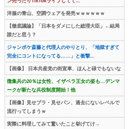
ン売ったりTikTokライブしてて...
洋服の青山、空調ウェアを発売ｗｗｗｗｗｗ
【徹底議論】「日本をダメにした総理大臣」←結局
誰だと思う？
ジャンポケ斎藤と代理人のやりとり、「地獄すぎて
完全にコントになってる……」と衝撃...
【画像】 日本共産党の街宣車、ほんと碌でもないな
徴集兵の20％は女性、イザベラ王女の姿も…デンマ
ークが新たな兵役制度開始！他
【画像】見せブラ・見せパン、過去にないレベルで
流行ってしまうｗ
実際に料理してみて驚いたこと挙げてけ→