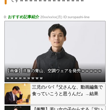
おすすめ記事紹介
0:
20xx/xx/xx(月) ID:suropashi-line
【画像】洋服の青山、空調ウェアを発売ｗｗｗｗｗ
ｗｗｗｗｗｗｗｗｗ
三児のパパ『父さんな、動画編集で
食っていこうと思うんだ』→結果
【衝撃】若い女の子からする「甘い