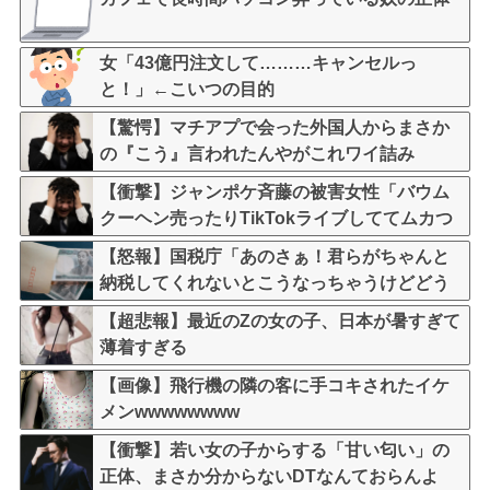
女「43億円注文して………キャンセルっ
と！」←こいつの目的
【驚愕】マチアプで会った外国人からまさか
の『こう』言われたんやがこれワイ詰み
か？？？？？？？
【衝撃】ジャンポケ斉藤の被害女性「バウム
クーヘン売ったりTikTokライブしててムカつ
いたから示談しなかった」←コレってさ…
【怒報】国税庁「あのさぁ！君らがちゃんと
納税してくれないとこうなっちゃうけどどう
する？！」←これw w w w w w w w
【超悲報】最近のZの女の子、日本が暑すぎて
薄着すぎる
【画像】飛行機の隣の客に手コキされたイケ
メンwwwwwwww
【衝撃】若い女の子からする「甘い匂い」の
正体、まさか分からないDTなんておらんよ