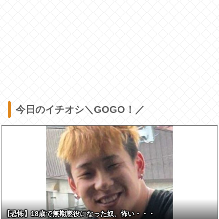
今日のイチオシ＼GOGO！／
【恐怖】18歳で無期懲役になった奴、怖い・・・