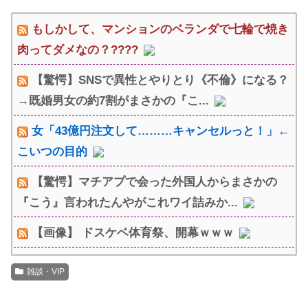
もしかして、マンションのベランダで七輪で焼き
肉ってダメなの？????
【驚愕】SNSで異性とやりとり《不倫》になる？
→既婚男女の約7割がまさかの『こ...
女「43億円注文して………キャンセルっと！」←
こいつの目的
【驚愕】マチアプで会った外国人からまさかの
『こう』言われたんやがこれワイ詰みか...
【画像】 ドスケベ体育祭、開幕ｗｗｗ
雑談・VIP