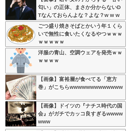
匂い」の正体、まさか分からないD
Tなんておらんよな？よな？w w w
w w w w w w w w
ごつ盛り焼きそばとかいう年１くら
いで無性に食いたくなるやつｗｗｗ
ｗｗｗｗｗ
洋服の青山、空調ウェアを発売ｗｗ
ｗｗｗｗ
【画像】富裕層が食べてる「恵方
巻」がこちらwwwwwwwwwwwww
【画像】ドイツの『ナチス時代の国
会』がガチでカッコ良すぎるwwww
www