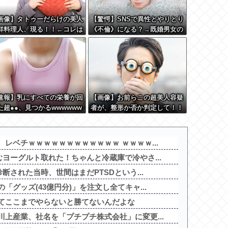
画像】タトゥーだらけの美人
【驚愕】SNSで異性とやりとり
鮮料理人、現る！！←コレは
《不倫》になる？→既婚男女の
クシー過ぎてワイらにブッ刺
約7割がまさかの『こう』回答
まくりw w w w w w w w
してしまうw w w w w w w w
速報】乳にすべての栄養が回
【画像】お前らこの超美人容疑
た超●●、見つかるwwwwww
者が、整形か否か判定して！！
→画像がこちらw w w w w w
w w w w
レベチｗｗｗｗｗｗｗｗｗｗｗｗ ｗｗｗｗ...
ヨーグルト取れた！ちゃんと冷蔵庫で冷やさ...
断された当時、世間はまだPTSDという...
グッズ(43億円分)」を注文し全てキャ...
てここまでやらないと勝てないんだよな
上産業、社名を「プチプチ株式会社」に変更...