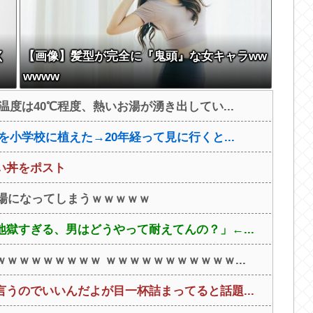
く
【画像】髪型が完全に『鬼頭』な女キャラww
wwww
度は40℃程度、熱いお湯が湧き出してい...
小学校に植えた→20年経って見に行くと...
い丼をポスト
会場になってしまうｗｗｗｗｗ
獄すぎる、男はどうやって耐えてんの？」←...
ｗｗｗｗｗｗｗｗ ｗｗｗｗｗｗｗｗｗｗｗ...
うのでいいんだよが目一杯詰まってると話題...