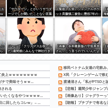
なお
「サウダージ」とかいうサウダ
【緊急】お笑いジャングルポケ
【
ww
ージでしか聞いたことない言葉
ット斉藤慎二被告に懲役7年の
海
ｗｗｗｗｗｗｗｗ
求刑←これ…
セ
さり
w
しい
ジャップ「クリスマスお祝いし
【画像】令和最新版の宇垣美里
【
ら
た1週間後にみんなで神社行き
さん←こう言うのでいいんだよ
っ
w
ます」←これ
が目一杯詰まってると話題にw
w w w w w w w w
移民ベトナム女達の宅飲み、
て炎上ｗｗｗｗｗｗｗｗ
X民「クレーンゲームで飲む
チで美味そうｗｗ...
渡邊渚さん「私がPTSDと診
表される
【悲報】週間少年ジャンプの「
たくなるやつｗｗｗｗ...
【画像あり】ジャグラーっ
に回したらコレw」←...
【朗報】プチプチで有名な川