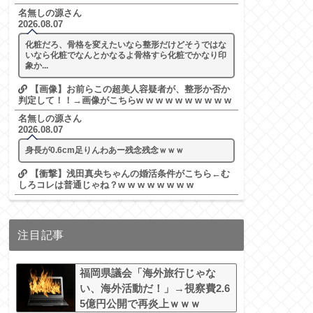
名無しの源さん
2026.08.07
化粧だろ、骨格を変えたいなら整形だけどそうではな
いなら化粧でなんとかなるよ骨格すら化粧でかなり印
象か...
【画像】お前らこの超美人容疑者が、整形か否か
判定して！！→画像がこちらw w w w w w w w w w
名無しの源さん
2026.08.07
身長が0.6cm足りんわあー残念残念ｗｗｗ
【衝撃】浅田真央ちゃんの婚活条件がこちら←む
しろコレは普通じゃね？w w w w w w w w
注目記事
福岡県議会「海外旅行じゃな
い、海外活動だ！」→視察費2.6
5億円公開で再炎上ｗｗｗ