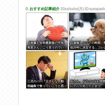
0:
おすすめ記事紹介
20xx/xx/xx(月) ID:suropashi
【画像】令和最新版の宇垣
【速報】ルフィの幹部、
美里さん←こう言うのでい
役20年に決定する←コレ
いんだよが目一杯詰まって
妥当か？？？？？？？
ると話題にw w w w w w w
w w
三児のパパ『父さんな、動
AIさん、ドラクエ6を理
画編集で食っていこうと思
にアニメ化してしまう
うんだ』→結果