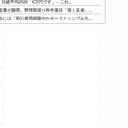
日経平均2026「6万円です」←これ...
督が謝罪。野球部巡り昨年退任「深く反省」...
には「初心者用超賑やかモードとシンプルモ...
期懲役 江別大学生殺人事件、19歳で取...
ドメディアの被災者、遺族への取材に怒り「...
期懲役 江別大学生殺人事件、19歳で取...
で開催！期間は8月29日～9月6日まで！
の禁書目録2」5ch実戦感想＆評価まと...
スクⅣXB」、北電子「Lライザのアトリ...