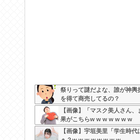
祭りって謎だよな、誰が神輿
を得て商売してるの？
【画像】「マスク美人さん、
果がこちらw w w w w w w
【画像】宇垣美里「学生時代
ぁ？w w w w w w w w