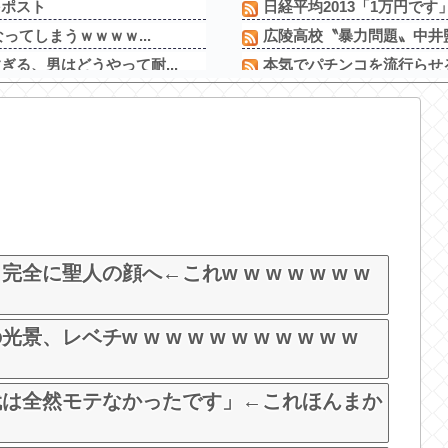
をポスト
日経平均2013「1万円です」
ってしまうｗｗｗｗ...
広陵高校〝暴力問題〟中井監
る、男はどうやって耐...
本気でパチンコを流行らせる
言い続けたらｗｗｗ...
【衝撃】川口被告(19)に無
だよー(パシャー」
【速報】熊本県知事、オール
を取りお胸に押し当て...
【衝撃】川口被告(19)に無
るｗｗｗ
三共が「釘玉夏祭り」を渋谷
を履き…」論争に言...
【新台】藤商事「Lとある魔術
演が売...
News】ユニバ「L/バジリ
番バスト大きい！」下...
に聖人の顔へ←これw w w w w w w
レベチw w w w w w w w w w w
代は全然モテなかったです」←これほんまか