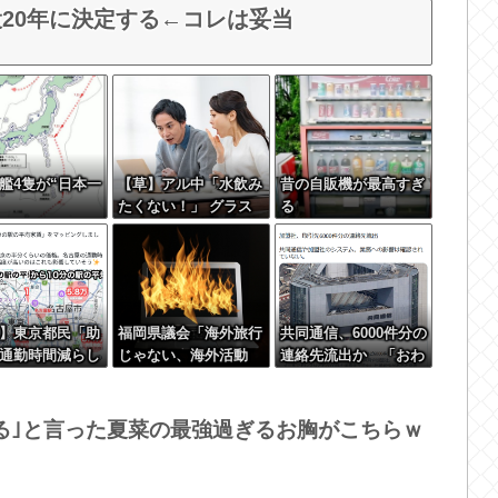
20年に決定する←コレは妥当
艦4隻が“日本一
【草】アル中「水飲み
昔の自販機が最高すぎ
たくない！」 グラス
る
「はい転倒」
】東京都民「助
福岡県議会「海外旅行
共同通信、6000件分の
通勤時間減らし
じゃない、海外活動
連絡先流出か 「おわ
に都心の近くが
だ！」→視察費2.65億
びします」とラフな軽
0万払わないと住
円公開で再炎上ｗｗｗ
い謝罪コメントを発表
の」
る｣と言った夏菜の最強過ぎるお胸がこちらｗ