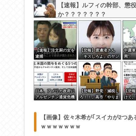
【速報】ルフィの幹部、懲役
か？？？？？？？
【速報】注文厨の女を
【悲報】渡邊渚さん
中露軍
逮捕
「キスしろよ」のヤジ
周”
でPTSD発症時の状態
に逆戻り
日本、アメリカ政府に
【悲報】野党「減税し
【悲報
アルゼンチン通貨危機
ろ！！」高市「やりま
けて。
と同列に語られてしま
す」野党「無責任な減
たいの
うwwwwwwもうすで
税はやめろ！財源はど
最低1
に158円に戻る
うする????」
めない
【画像】佐々木希が｢スイカが2つあ
ｗｗｗｗｗｗｗ