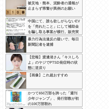
被災地・熊本、泥酔者の通報が
止まらず県警が異例のお願い
中国にて、誰も欲しがらないEV
を「売れたこと」にして補助金
を騙し取る事案が横行。販売実
績水増し
暴力行為法違反の疑いで、毎日
新聞記者を逮捕
【悲報】渡邊渚さん「キスしろ
よ」のヤジでPTSD発症時の状
態に逆戻り
【画像】これ超おすすめ
かつて650万部を誇った「週刊
少年ジャンプ」、発行部数が初
の100万部割れ