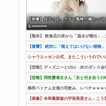
【画像】佳子さま、ガチで風格が備わって
るwwwww
【熊本】 飲食店の床から「温水が噴出」…温
【復讐】 絶対に「植えてはいけない植物」を
シャウエッセン公式、またこういうのでい
【悲報】ディズニーとUSJ、JKのダンス
【悲報】同性愛者女さん「女と付き合うの地
移民ベトナム女達の宅飲み、レベチｗｗｗｗ
【画像】令和最新版の宇垣美里さん←こう言