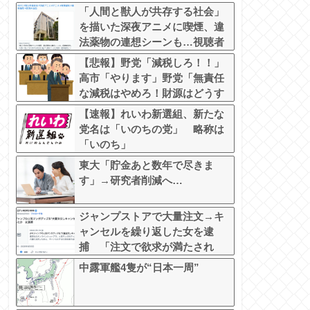
「人間と獣人が共存する社会」
を描いた深夜アニメに喫煙、違
法薬物の連想シーンも…視聴者
批判でBPO議論
【悲報】野党「減税しろ！！」
高市「やります」野党「無責任
な減税はやめろ！財源はどうす
る????」
【速報】れいわ新選組、新たな
党名は「いのちの党」 略称は
「いのち」
東大「貯金あと数年で尽きま
す」→研究者削減へ…
ジャンプストアで大量注文→キ
ャンセルを繰り返した女を逮
捕 「注文で欲求が満たされ
た」総額43億円
中露軍艦4隻が“日本一周”