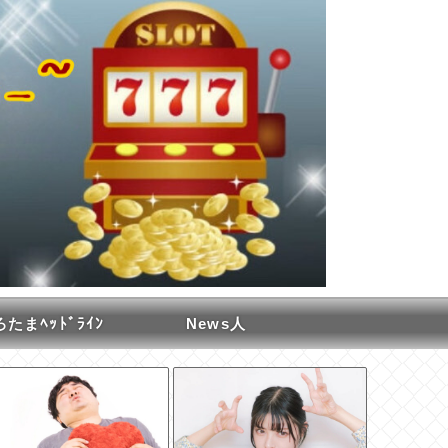
たまﾍｯﾄﾞﾗｲﾝ
News人