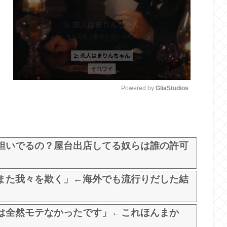
Powered by 
GliaStudios
M
u
t
担いでるの？屋台出店してる奴らは誰の許可
e
また我々を欺く」←海外でも流行りだした結
は全然モテなかったです」←これほんまか