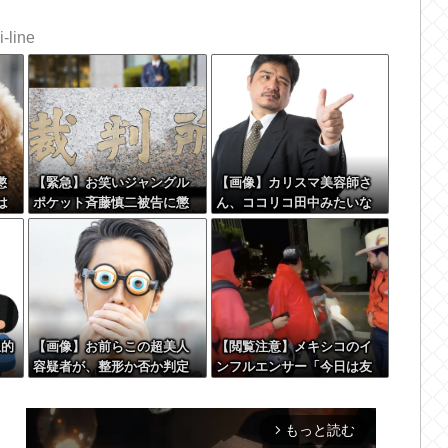
-line
懲
【緊急】お笑いジャングル
【画像】カリスマ美容師さ
は
ポケット斉藤慎二被告に懲
ん、ココリコ田中みたいな
役7年の求刑←これ…
チー牛を大変身させた結果
がこちらw w w w w w w w
w w w
想的
【画像】お前らこの超美人
【閲覧注意】メキシコのイ
容疑者が、整形か否か判定
ンフルエンサー「今日は友
して！！→画像がこちらw w
達と配達員のアルバイトを
w w w w w w w w
体験してみるよ！！」←結
果・・・