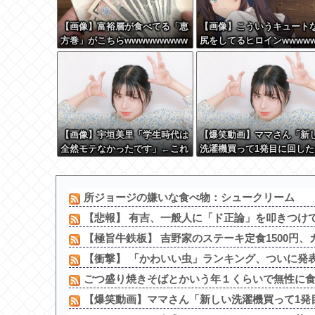
【画像】富裕層が食べてる「恵
【画像】こういうキュート
方巻」がこちらwwwwwwwww
尻をしてるヒロインwwww
wwww
wwww
【画像】宇垣美里「学生時代は
【爆笑動画】ママさん「新
全然モテなかったです」←これ
洗濯機買って1発目に回した
ほんまかぁ？w w w w w w w
コレw」←こwれwはw w w 
w
w w w w w w
所ジョージの嫌いな食べ物：シュークリーム
【悲報】 有吉、一般人に「ド正論」を叩きつけ
【極旨牛鉄板】 吉野家のステーキ定食1500円、ガ
【衝撃】 「かわいい虫」ランキング、ついに発
ごつ盛り焼きそばとかいう年１くらいで無性に食い
【爆笑動画】ママさん「新しい洗濯機買って1発目