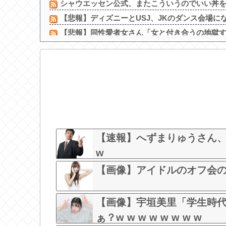
シャウエッセン公式、またこういうのでいい丼
【悲報】ディズニーとUSJ、JKのダンス会場にな
【悲報】同性愛者女さん「女と付き合うの地獄すぎ
【愕然】 パチ屋で負けてる女に「1万でどやw」と
【画像】 JC「妊娠しちゃったぁ…あたしまだJC
【悲報】吉岡里帆さん、アドリブで相手役俳優の手
同僚の美人に土下座して必死に頼んだらこうな
長瀬智也がスネハラを謝罪「47歳にもなって短パン
ハロ！コン2026「TOYOTA ARENA TOKYO」公
鈴木奈々「垂れてたバストが上がった！」「今が一
【速報】へずまりゅうさん、完全
w
【画像】アイドルのオフ会の光景、
【画像】宇垣美里「学生時
ぁ？w w w w w w w w