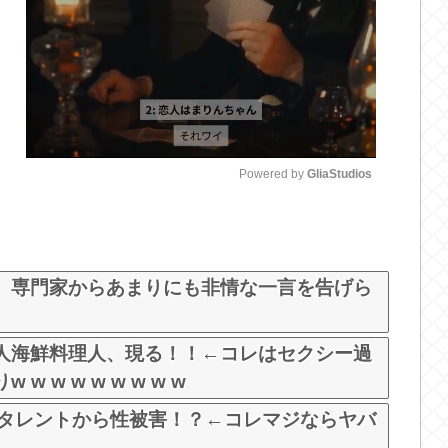
Powered by 
GliaStudios
M
u
t
、専門家からあまりにも非情な一言を告げら
e
人海鮮料理人、現る！！←コレはセクシー過
 w w w w w w w
演タレントから性被害！？←コレマジならヤバ