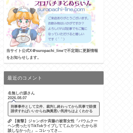
当サイト公式X
＠suropachi_line
で不定期に更新情報
をお知らせします。
最近のコメント
名無しの源さん
2026.08.07
刑事事件として立件、裁判し終わってから民事で賠償
請求すればいいからね胸糞悪い気持ちはよくわかる
【衝撃】ジャンポケ斉藤の被害女性「バウムクー
ヘン売ったりTikTokライブしててムカついたから示
談しなかった」←コレってさ…