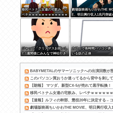
移民ベトナム女達の宅飲み、レ
劇場版映画ちいかわTHE MO
ベチｗｗｗｗｗｗｗｗｗｗｗｗ
E、明日興行収入1兆円突破
ｗｗｗｗｗｗｗｗｗｗｗｗ
確実にｗｗｗｗｗｗｗｗｗ
ｗｗ
ジャップ「クリスマスお祝いし
カフェで長時間パソコン弄
た1週間後にみんなで神社行き
いる奴の正体
ます」←これ
BABYMETALのサマーソニックへの出演回数が
このパソコン買おうか迷ってるから背中を刺し
【朗報】 マツダ、新型CX-5が売れて黒字転換！
移民ベトナム女達の宅飲み、レベチｗｗｗｗｗｗｗ
【速報】ルフィの幹部、懲役20年に決定する←コレ
劇場版映画ちいかわTHE MOVIE、明日興行収入1