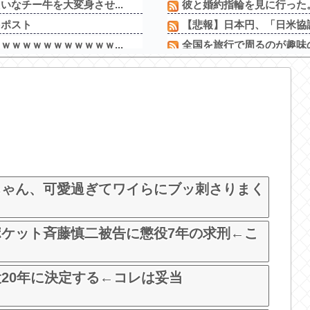
なチー牛を大変身させ...
彼と婚約指輪を見に行った。
をポスト
【悲報】日本円、「日米協
ｗｗｗｗｗｗｗｗｗｗ...
全国を旅行で周るのが趣味の
ぎを食べてるけど、お...
メーカーはデカヘソ8個保
ｗｗｗｗｗｗｗｗｗｗ...
【終わり】ガチの国税職員
ｗｗｗｗｗｗｗｗｗｗ...
スマスロバジリスク4（アク
【噂】オーイズミ「Lアカ
やっぱりおっぱいでか...
【新台】三洋「L邪神ちゃん
由、誰にも分からない
三共が「釘玉夏祭り」を渋谷
X女になってしまう...
ちゃん、可愛過ぎてワイらにブッ刺さりまく
ケット斉藤慎二被告に懲役7年の求刑←こ
20年に決定する←コレは妥当