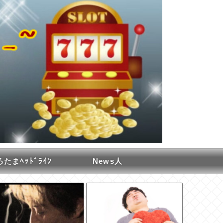
たまﾍｯﾄﾞﾗｲﾝ
News人