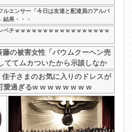
フルエンサー「今日は友達と配達員のアルバ
←結果・・・
レベチｗｗｗｗｗｗｗｗｗｗｗｗｗｗｗｗｗ
斉藤の被害女性「バウムクーヘン売
イブしててムカついたから示談しなか
…
、佳子さまのお気に入りのドレスが
ぎるw w w w w w w w