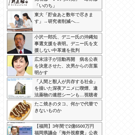
「いのち」
東大「貯金あと数年で尽きま
す」→研究者削減へ…
小沢一郎氏、デニー氏の沖縄知
事選支援を表明。デニー氏を支
援しない中革連を批判
広末涼子が活動再開 病名公表
を決意させた、次男からの言葉
明かす
「人間と獣人が共存する社会」
を描いた深夜アニメに喫煙、違
法薬物の連想シーンも…視聴者
批判でBPO議論
たこ焼きのタコ、何かで代替で
きないものか
【福岡】3年間で2億6500万円
福岡県議会「海外視察費」公表