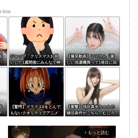
-line
垣
ジャップ「クリスマスお祝
【爆笑動画】ママさん「新
い
いした1週間後にみんなで神
しい洗濯機買って1発目に回
て
社行きます」←これ
したらコレw」←こwれwは
 w
w w w w w w w w w w
出
【驚愕】ドラクエ6をとんで
【衝撃】浅田真央ちゃんの
？
もないクオリティでアニメ
婚活条件がこちら←むしろ
ー
化してしまったAI動画がこ
コレは普通じゃね？w w w
ちらｗｗｗｗｗ
w w w w w