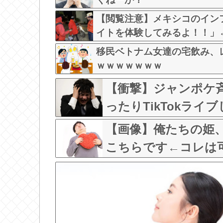
【閲覧注意】メキシコのイン
イトを体験してみるよ！！」
移民ベトナム女達の宅飲み、
ｗｗｗｗｗｗｗ
【衝撃】ジャンポケ
ったりTikTokラ
った」←コレってさ
【画像】俺たちの姫
こちらです←コレは可愛過