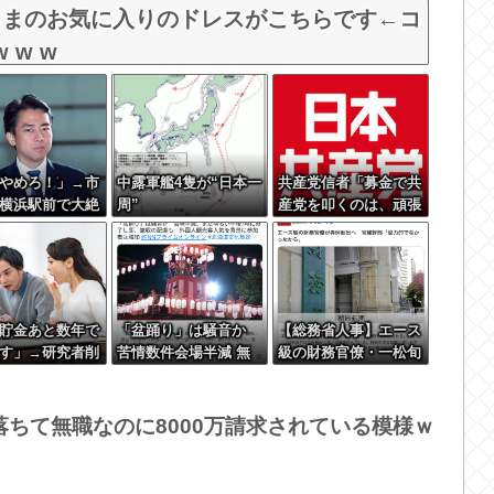
さまのお気に入りのドレスがこちらです←コ
 w w
やめろ！」→市
中露軍艦4隻が“日本一
共産党信者「募金で共
横浜駅前で大絶
周”
産党を叩くのは、頑張
ｗｗｗｗｗｗ
る人を邪魔したいとい
う日本人らしい薄暗い
欲望のせい」
貯金あと数年で
「盆踊り」は騒音か
【総務省人事】エース
す」→研究者削
苦情数件会場半減 無
級の財務官僚・一松旬
音の中イヤホンから流
氏が“異例転出”へ 官
れる曲に合わせ踊るサ
邸幹部「協力的でなか
イレント盆ダンスも
ったから」
ちて無職なのに8000万請求されている模様ｗ