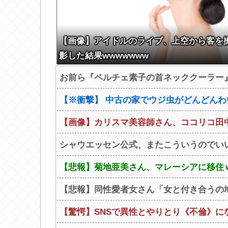
【画像】アイドルのライブ、上空から客を
影した結果wwwwwww
お前ら『ペルチェ素子の首ネッククーラー
【※衝撃】 中古の家でウジ虫がどんどんわ
【画像】カリスマ美容師さん、ココリコ田中
シャウエッセン公式、またこういうのでい
【悲報】菊地亜美さん、マレーシアに移住ｗ
【悲報】同性愛者女さん「女と付き合うの地
【驚愕】SNSで異性とやりとり《不倫》にな