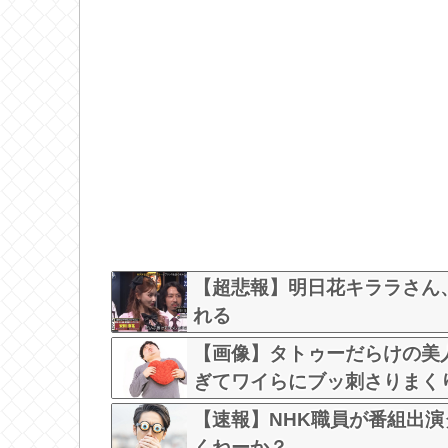
【超悲報】明日花キララさん
れる
【画像】タトゥーだらけの美
ぎてワイらにブッ刺さりまくりw w
【速報】NHK職員が番組出
くねーか？