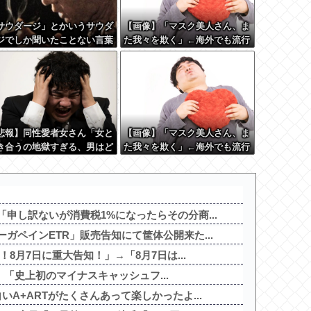
サウダージ」とかいうサウダ
【画像】「マスク美人さん、ま
ジでしか聞いたことない言葉
た我々を欺く」←海外でも流行
ｗｗｗｗｗｗｗ
りだした結果がこちらw w w w
w w w
悲報】同性愛者女さん「女と
【画像】「マスク美人さん、ま
き合うの地獄すぎる、男はど
た我々を欺く」←海外でも流行
やって耐えてんの？」←コレ
りだした結果がこちらw w w w
同意せざるおえないと話題に
w w w
申し訳ないが消費税1%になったらその分商...
ガペインETR」販売告知にて筐体公開来た...
！8月7日に重大告知！」→「8月7日は...
赤字、「史上初のマイナスキャッシュフ...
いA+ARTがたくさんあって楽しかったよ...