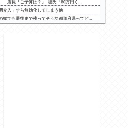
 店員「ご予算は？」 彼氏「80万円く...
調介入」すら無効化してしまう他
奴でも最後まで残ってそうな都道府県ってど...
留3個返しのミドル機を出せよ！！！！
さん、税務調査で詐欺を行い〇億だまし取る他
ロス/ユニバーサル）
マター」近々にも動きあり！？
ドロップキック」5ch実戦感想＆評価まと...
で開催！期間は8月29日～9月6日まで！