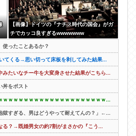
撮
【画像】ドイツの『ナチス時代の国会』がガ
チでカッコ良すぎるwwwwwww
』使ったことあるか？
いてくる→思い切って床板を剥してみた結果...
みたいなチー牛を大変身させた結果がこちら...
い丼をポスト
ｗｗｗｗｗｗｗｗｗｗｗｗｗｗｗｗｗｗｗｗ...
獄すぎる、男はどうやって耐えてんの？」←...
る？→既婚男女の約7割がまさかの『こう...