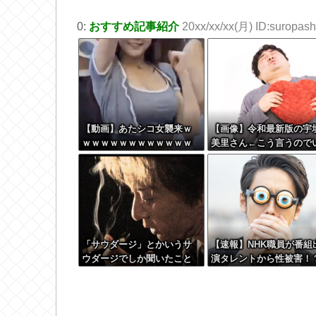
0:
おすすめ記事紹介
20xx/xx/xx(月) ID:suropashi
【動画】あたシコ女襲来ｗ
【画像】令和最新版の宇
ｗｗｗｗｗｗｗｗｗｗｗｗ
美里さん←こう言うので
ｗｗｗｗ
いんだよが目一杯詰まっ
ると話題にw w w w w w
w w
「サウダージ」とかいうサ
【速報】NHK職員が番組
ウダージでしか聞いたこと
演タレントから性被害！
ない言葉ｗｗｗｗｗｗｗｗ
←コレマジならヤバくね
か？