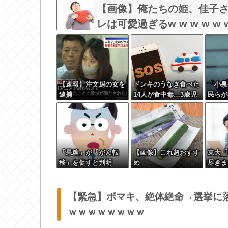
【画像】俺たちの姫、佳子
レは可愛過ぎるw w w w w w
【速報】注文厨の女を
ドンキのうなぎ食べた
「小泉
逮捕
14人が食中毒…3歳児
民らが
から75歳まで被害
叫ｗｗ
「果糖」が「がん転
【画像】これ超おすす
東大「
移」を促すと判明
め
尽きま
減へ…
【緊急】ボマキ、絶体絶命→選挙に落
ｗｗｗｗｗｗｗｗ