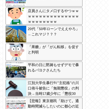
店員さんにタメ口するやつｗｗ
ｗｗｗｗｗｗｗｗｗｗｗｗｗｗ
ｗｗｗｗｗｗｗｗ
20代「50年ローンでええやろ」
←これマジ？？？
「果糖」が「がん転移」を促す
と判明
平和の日に黙祷もせずデモで暴
れるパヨクさんたち
江別大学生暴行ﾀﾋ″主犯格″の川
口侑斗被告に「無期懲役」の判
決→当時17歳少年に「懲役30
年」の判決
【悲報】東京都民「助けて。通
勤時間減らしたいのに都心の近