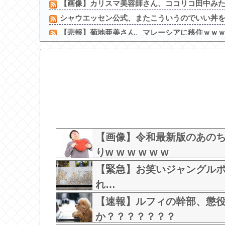
【画像】カリスマ美容師さん、ココリコ田中みたい
シャウエッセン公式、またこういうのでいい丼
【悲報】菊地亜美さん、マレーシアに移住ｗｗｗｗ
【画像あり】 中学生くらいに見える女の子がうな
【動画】 移民ベトナム女達の宅飲み、レベチｗｗ
移民ベトナム女達の宅飲み、レベチｗｗｗｗｗｗｗ
『IDOL RUNWAY COLLECTION』にJuice=Ju...
【画像】本田望結、久しぶりにセクシー巨乳投稿！
広末涼子さんが地上波にスピード復帰できる理
【画像】元NMBアイドルさん、表情もカラダもS?
【画像】令和最新版のあの
りw w w w w w
【緊急】お笑いジャングルポ
れ…
【速報】ルフィの幹部、懲役
か？？？？？？？