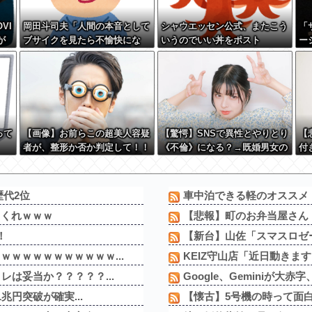
VI
岡田斗司夫「人間の本音として
シャウエッセン公式、またこう
「
が
ブサイクを見たら不愉快にな
いうのでいい丼をポスト
ー
ｗｗ
る。この責任をどうとるんだ」
ｗ
って
【画像】お前らこの超美人容疑
【驚愕】SNSで異性とやりとり
【
者が、整形か否か判定して！！
《不倫》になる？→既婚男女の
付
→画像がこちらw w w w w w
約7割がまさかの『こう』回答
う
w w w w
してしまうw w w w w w w w
は
歴代2位
車中泊できる軽のオススメ
てくれｗｗｗ
【悲報】町のお弁当屋さん「
！
【新台】山佐「スマスロゼー
ｗｗｗｗｗｗｗｗｗｗ...
KEIZ守山店「近日動きます
は妥当か？？？？？...
Google、Geminiが大
兆円突破が確実...
【懐古】5号機の時って面白