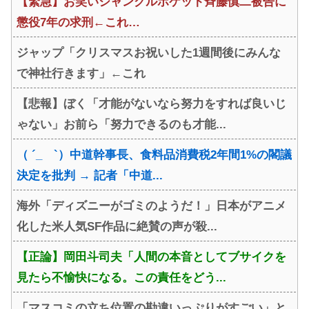
【緊急】お笑いジャングルポケット斉藤慎二被告に
懲役7年の求刑←これ…
ジャップ「クリスマスお祝いした1週間後にみんな
で神社行きます」←これ
【悲報】ぼく「才能がないなら努力をすれば良いじ
ゃない」お前ら「努力できるのも才能...
（ ´_ゝ`）中道幹事長、食料品消費税2年間1%の閣議
決定を批判 → 記者「中道...
海外「ディズニーがゴミのようだ！」日本がアニメ
化した米人気SF作品に絶賛の声が殺...
【正論】岡田斗司夫「人間の本音としてブサイクを
見たら不愉快になる。この責任をどう...
「マスコミの立ち位置の勘違いっぷりがすごい」と