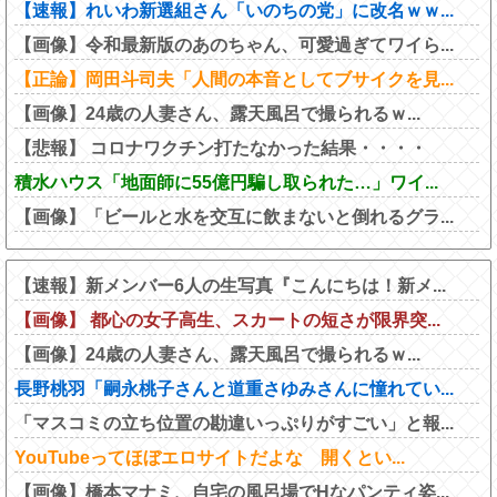
【速報】れいわ新選組さん「いのちの党」に改名ｗｗ...
【画像】令和最新版のあのちゃん、可愛過ぎてワイら...
【正論】岡田斗司夫「人間の本音としてブサイクを見...
【画像】24歳の人妻さん、露天風呂で撮られるｗ...
【悲報】 コロナワクチン打たなかった結果・・・・
積水ハウス「地面師に55億円騙し取られた…」ワイ...
【画像】「ビールと水を交互に飲まないと倒れるグラ...
【速報】新メンバー6人の生写真『こんにちは！新メ...
【画像】 都心の女子高生、スカートの短さが限界突...
【画像】24歳の人妻さん、露天風呂で撮られるｗ...
長野桃羽「嗣永桃子さんと道重さゆみさんに憧れてい...
「マスコミの立ち位置の勘違いっぷりがすごい」と報...
YouTubeってほぼエロサイトだよな 開くとい...
【画像】橋本マナミ、自宅の風呂場でHなパンティ姿...