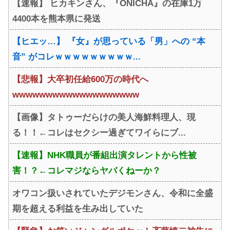
【速報】 ヒカキンさん、『ONICHA』の在庫1万
『みいちゃんと山田さん』の
4400本を熊本県に発送
アニメ監督やります」
【ヒエッ…】 『女』が思っている「男」への “本
音” がコレｗｗｗｗｗｗｗｗｗ...
【悲報】大卒初任給600万の時代へ
wwwwwwwwwwwwwwwwwww
【画像】タトゥーだらけの美人海鮮料理人、現
る！！←コレはセクシー過ぎてワイらにブ...
【速報】NHK職員が番組出演タレントから性被
害！？←コレマジならヤバくねーか？
オワコン扱いされていたデジモンさん、令和に全盛
期を超える利益を生み出していた