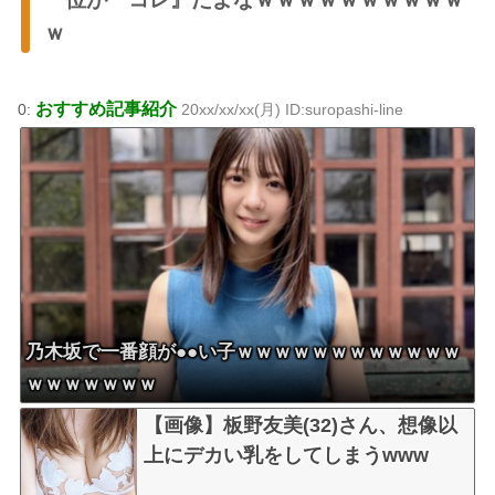
ｗ
おすすめ記事紹介
0:
20xx/xx/xx(月) ID:suropashi-line
乃木坂で一番顔が●●い子ｗｗｗｗｗｗｗｗｗｗｗｗ
ｗｗｗｗｗｗｗ
【画像】板野友美(32)さん、想像以
上にデカい乳をしてしまうwww