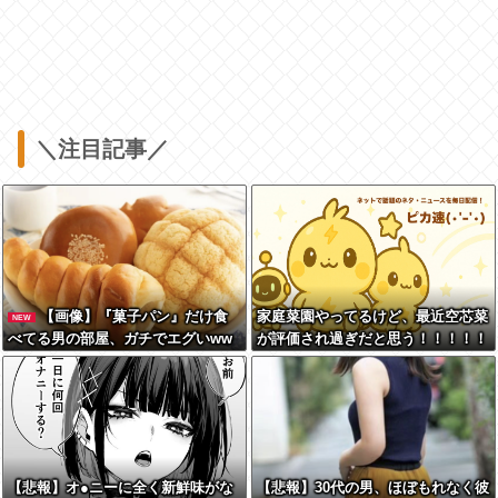
＼注目記事／
【画像】『菓子パン』だけ食
家庭菜園やってるけど、最近空芯菜
NEW
べてる男の部屋、ガチでエグいww
が評価され過ぎだと思う！！！！！
wwww
【悲報】オ●ニーに全く新鮮味がな
【悲報】30代の男、ほぼもれなく彼