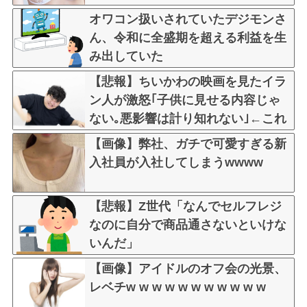
オワコン扱いされていたデジモンさ
ん、令和に全盛期を超える利益を生
み出していた
【悲報】ちいかわの映画を見たイラ
ン人が激怒｢子供に見せる内容じゃ
ない｡悪影響は計り知れない｣←これ
w w w w w w w w w
【画像】弊社、ガチで可愛すぎる新
入社員が入社してしまうwwww
【悲報】Z世代「なんでセルフレジ
なのに自分で商品通さないといけな
いんだ」
【画像】アイドルのオフ会の光景、
レベチw w w w w w w w w w w