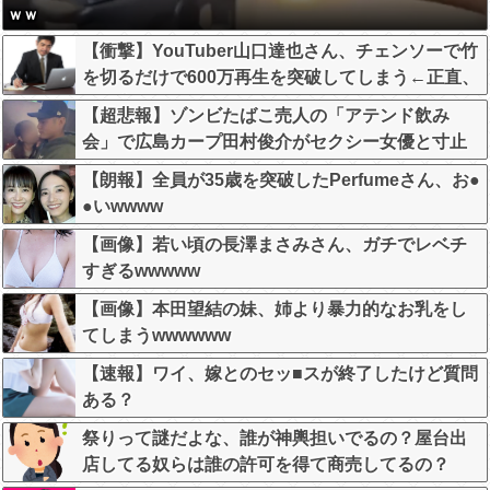
ｗｗ
【衝撃】YouTuber山口達也さん、チェンソーで竹
を切るだけで600万再生を突破してしまう←正直、
こう言うのでいいんだよなw w w w w w w w
【超悲報】ゾンビたばこ売人の「アテンド飲み
会」で広島カープ田村俊介がセクシー女優と寸止
めキスｗｗｗ
【朗報】全員が35歳を突破したPerfumeさん、お●
●いwwww
【画像】若い頃の長澤まさみさん、ガチでレベチ
すぎるwwwww
【画像】本田望結の妹、姉より暴力的なお乳をし
てしまうwwwwww
【速報】ワイ、嫁とのセッ■スが終了したけど質問
ある？
祭りって謎だよな、誰が神輿担いでるの？屋台出
店してる奴らは誰の許可を得て商売してるの？