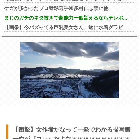
ケガが多かったプロ野球選手※多村仁志禁止他
まじのガチのネタ抜きで超能力一個貰えるならテレポ...
【画像】今バズってる巨乳美女さん、遂に水着グラビ...
【衝撃】女作者だなって一発でわかる描写第
一位が『コレ』だよなｗｗｗｗｗｗｗｗｗｗ