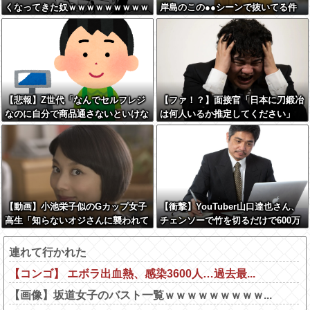
くなってきた奴ｗｗｗｗｗｗｗｗｗ
岸島のこの●●シーンで抜いてる件
ｗ
【悲報】Z世代「なんでセルフレジ
【ファ！？】面接官「日本に刀鍛冶
なのに自分で商品通さないといけな
は何人いるか推定してください」
いんだ」
俺「188人です」 面接官「どうい
う風に考えましたか？」 俺「知っ
てました」→この後『こう』なった
んだがマジで納得いかな
い！！！！！
【動画】小池栄子似のGカップ女子
【衝撃】YouTuber山口達也さん、
高生「知らないオジさんに襲われて
チェンソーで竹を切るだけで600万
オッパイ揉まれた」
再生を突破してしまう←正直、こう
言うのでいいんだよなw w w w w w
連れて行かれた
w w
【コンゴ】 エボラ出血熱、感染3600人…過去最...
【画像】坂道女子のバスト一覧ｗｗｗｗｗｗｗｗｗ...