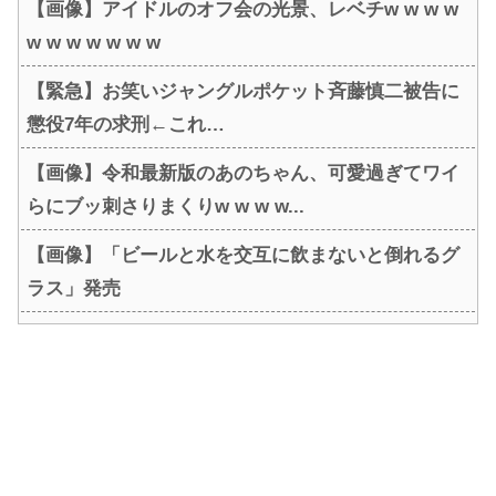
【画像】アイドルのオフ会の光景、レベチw w w w
w w w w w w w
【緊急】お笑いジャングルポケット斉藤慎二被告に
懲役7年の求刑←これ…
【画像】令和最新版のあのちゃん、可愛過ぎてワイ
らにブッ刺さりまくりw w w w...
【画像】「ビールと水を交互に飲まないと倒れるグ
ラス」発売