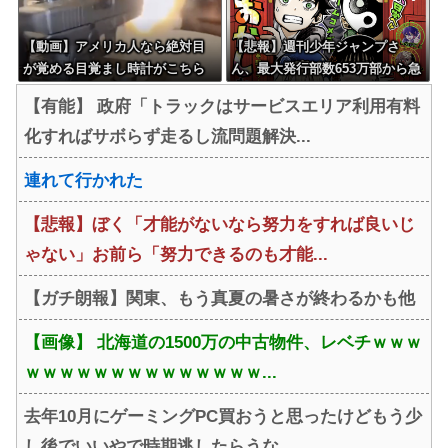
【動画】アメリカ人なら絶対目
【悲報】週刊少年ジャンプさ
が覚める目覚まし時計がこちら
ん、最大発行部数653万部から急
ｗｗｗｗｗ
降下でついに100万部を割ってし
【有能】 政府「トラックはサービスエリア利用有料
まう
化すればサボらず走るし流問題解決...
連れて行かれた
【悲報】ぼく「才能がないなら努力をすれば良いじ
ゃない」お前ら「努力できるのも才能...
【ガチ朗報】関東、もう真夏の暑さが終わるかも他
【画像】 北海道の1500万の中古物件、レベチｗｗｗ
ｗｗｗｗｗｗｗｗｗｗｗｗｗｗ...
去年10月にゲーミングPC買おうと思ったけどもう少
し後でいいやで時期逃したらうな...