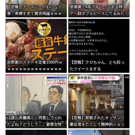
【悲報】ディズニーのおいなり
居酒屋で4名です！ってする時、
巻、卑猥すぎて賛否両論ｗｗｗ
アヘ顔ダブルピースしてるみた
ｗｗｗｗｗ
いになるの恥ずかしいんやが
吉野家のステーキ定食1500円ｗ
【悲報】クロちゃん、とち狂っ
ｗｗｗｗｗｗｗｗｗｗｗｗｗｗ
たツイートをする
ｗｗｗｗ
【謎】斉藤慎二「同意してくれ
【悲報】射殺されたオッサン、
たよね？どうして…」被害女性
最近母を亡くして精神的ショッ
「彼は言葉が通じないモンスタ
クを受けていたと判明・・・