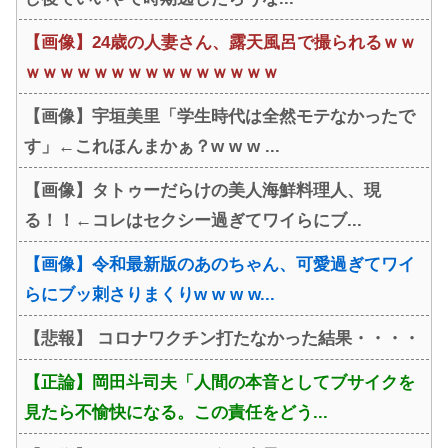
【画像】24歳の人妻さん、露天風呂で撮られるｗｗ
ｗｗｗｗｗｗｗｗｗｗｗｗｗｗｗ
【画像】宇垣美里「学生時代は全然モテなかったで
す」←これほんまかぁ？w w w ...
【画像】タトゥーだらけの美人海鮮料理人、現
る！！←コレはセクシー過ぎてワイらにブ...
【画像】令和最新版のあのちゃん、可愛過ぎてワイ
らにブッ刺さりまくりw w w w...
【悲報】 コロナワクチン打たなかった結果・・・・
【正論】岡田斗司夫「人間の本音としてブサイクを
見たら不愉快になる。この責任をどう...