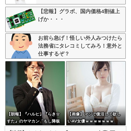
【悲報】グラボ、国内価格4割値上
げか・・・
お前ら急げ！怪しい外人みつけたら
法務省にタレコミしてみろ！意外と
仕事するぞ？
【朗報】『ハルヒ』『らき☆
【画像】マジで復活して欲し
すた』のヤマカン「もし降板
いAV女優ｗｗｗｗｗｗｗ
ということになったら、俺が