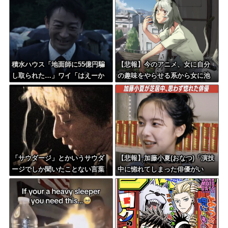
ー」
積水ハウス「地面師に55億円騙
【悲報】今のアニメ、女に自分
し取られた…」ワイ「はえーか
の趣味をやらせる系から女に池
わいそう…会社滅茶苦茶やろな
沼役をやらせる系へ変化
ぁ」→
「サウダージ」とかいうサウダ
【悲報】加藤小夏(おなつ)「演技
ージでしか聞いたことない言葉
中に惚れてしまった俳優がい
ｗｗｗｗｗｗｗｗ
る」