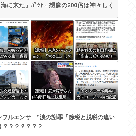
に来た」ﾊﾟｼｬ←想像の200倍は神々しく
集、40度を超え
【悲報】東京のマンシ
精神科医の和田秀樹氏
ごみ収集 職員
ョン、『大炎上』して
「高市は反社会性パー
っていると思わ
しまう！！！！！！
ソナリティ障害であ
なくて休めない
る」
】交通整理中の
【悲報】広末涼子さん
「イオンモール熊本に
ダンプカーには
(46)明日地上波復帰
ガスコージェネは設置
死亡 さらにダ
していない」 SNSの
ーは停車中のト
噂を経産省が否定
2台にも衝突=裾
インフルエンサー”涙の謝罪「節税と脱税の違い
う？？？？？？？