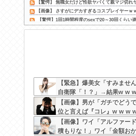
【驚愕】 無職女だけど性欲ヤバくて親マジ切れヤ
【画像】 さすがにデカすぎるコスプレイヤーｗ
【驚愕】1回1時間程度のsexで20～30回くらい逝
元日向坂46・松田好花、食中毒で「腹痛とおう吐と
【中国】 高さ288メートルのエレベーターで学校
【画像】 日本さん、避難所が各国と比べて優秀
【凄すぎる】 力士の嫁に美人が多い理由→「これ
【画像】現役女子大生のお天気リポーターの白
【悲報】コロナワクチン打たなかった結果・・
【画像】元アイドルのピュア美少女がマイクロ
【緊急】爆美女「すみません
自衛隊「！？」→結果w w w w
【画像】男が「ガチでどう
位と言えば『コレ』w w w w w
【画像】ワイ「アルファー
積もりな！」ワイ「金額お