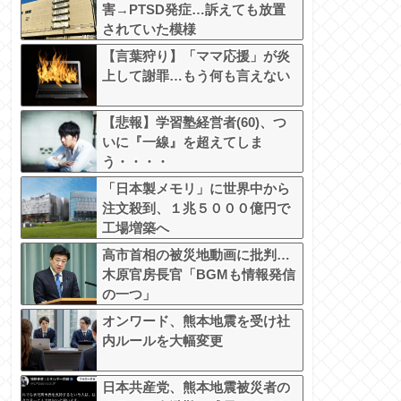
害→PTSD発症…訴えても放置
されていた模様
【言葉狩り】「ママ応援」が炎
上して謝罪…もう何も言えない
【悲報】学習塾経営者(60)、つ
いに『一線』を超えてしま
う・・・・
「日本製メモリ」に世界中から
注文殺到、１兆５０００億円で
工場増築へ
高市首相の被災地動画に批判…
木原官房長官「BGMも情報発信
の一つ」
オンワード、熊本地震を受け社
内ルールを大幅変更
日本共産党、熊本地震被災者の