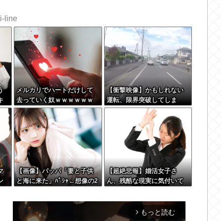
-line
う
メルカリでハートだけして
【衝撃映像】かもしれない
キ
去っていく奴ｗｗｗｗｗｗ
運転、限界突破してしま
え
ｗｗｗｗｗｗｗ
う・・・
 w
マ
【画像】パッパ「妻と子供
【超絶悲報】婚活女子さ
ン
と海に来た」ﾊﾟｼｬ←想像の2
ん、残酷な現実に気付いて
00倍は神々しくて草
しまった結果…