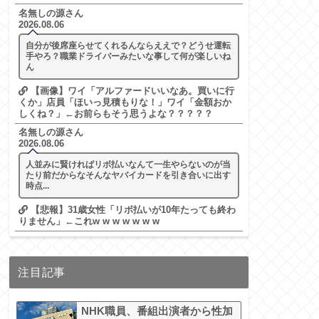
名無しの源さん
2026.08.06
自分が後席座らせてくれるんならええで？どうせ運転
手やろ？職業ドライバーみたいな事して何が楽しいね
ん
【画像】ワイ「アルファードいいなあ。買いに行
くか」店員「ほいっ見積もりな！」ワイ「金額おか
しくね？」←お前らもそう思うよな？？？？？
名無しの源さん
2026.08.06
人並みに賢ければリボ払いなんて一生やらないのが当
たり前だからなそんなヤバイカードを引き合いに出す
時点...
【悲報】31歳女性「リボ払いが10年たっても終わ
りません」←これw w w w w w w
注目記事
NHK職員、番組出演者から性加