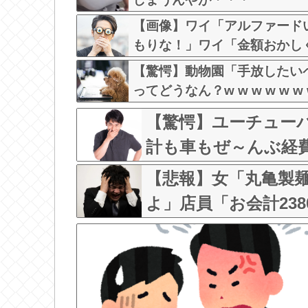
【画像】ワイ「アルファード
もりな！」ワイ「金額おかし
【驚愕】動物園「手放したい
ってどうなん？w w w w w w w
【驚愕】ユーチュー
計も車もぜ～んぶ経
してる奴なんておらんよな
【悲報】女「丸亀製
w w w
よ」店員「お会計23
う』なったんだが俺