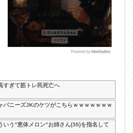
Powered by 
GliaStudios
M
u
t
高すぎて筋トレ民死亡へ
e
ャパニーズJKのケツがこちらｗｗｗｗｗｗｗ
いう"恵体メロン"お姉さん(35)を指名して