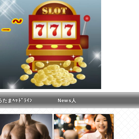
たまﾍｯﾄﾞﾗｲﾝ
News人