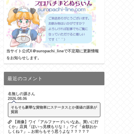
当サイト公式X
＠suropachi_line
で不定期に更新情報
をお知らせします。
最近のコメント
名無しの源さん
2026.08.06
そもそも豪華な貨物車にステータスとか価値の源泉が
貧困
【画像】ワイ「アルファードいいなあ。買いに行
くか」店員「ほいっ見積もりな！」ワイ「金額おか
しくね？」←お前らもそう思うよな？？？？？