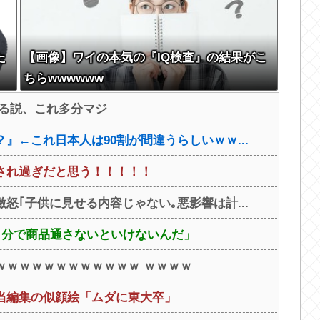
た
【画像】ワイの本気の『IQ検査』の結果がこ
ちらwwwwww
ける説、これ多分マジ
』←これ日本人は90割が間違うらしいｗｗ...
され過ぎだと思う！！！！！
怒｢子供に見せる内容じゃない｡悪影響は計...
自分で商品通さないといけないんだ」
ｗｗｗｗｗｗｗｗｗｗｗｗ ｗｗｗｗ
当編集の似顔絵「ムダに東大卒」