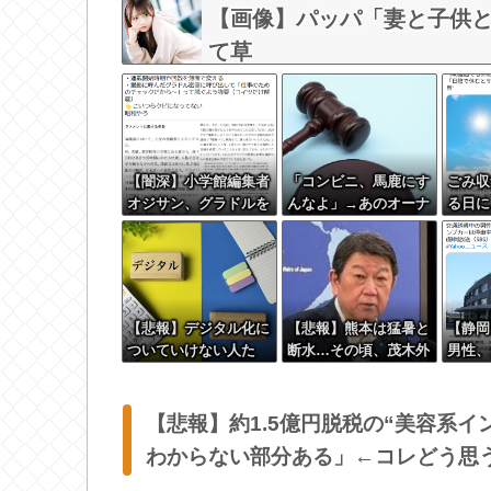
な？？？？？
【画像】パッパ「妻と子供と海
て草
【闇深】小学館編集者
「コンビニ、馬鹿にす
ごみ収
オジサン、グラドルを
んなよ」→あのオーナ
る日に
密室に呼び出しオッパ
ー夫婦、不起訴ｗｗｗ
はサボ
イ見せろと強要し脱が
ｗｗｗｗｗｗ
れたく
せるｗｗｗｗ
現実
【悲報】デジタル化に
【悲報】熊本は猛暑と
【静岡
ついていけない人た
断水…その頃、茂木外
男性、
ち、ガチで社会から取
相は中南米でニッコリ
ねられ
り残され始める
動画公開
ンプカ
ラック
【悲報】約1.5億円脱税の“美容系
野市
わからない部分ある」←コレどう思