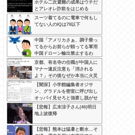
ホテル二次避難の成果はウチだ
とアレオレ詐欺をはじめる
スーツ着てるのに電車で何もし
てない人のIQは79以下
中国「アメリカさぁ、調子乗っ
てるからお前らが頼ってる軍用
中国ドローン輸出禁止するわ
w」
京都、有名寺の住職が中国人に
マナー違反注意も「消される
よ？」その後なぜか本当に火災
で全焼
【闇深】小学館編集者オジサ
ン、グラドルを密室に呼び出し
オッパイ見せろと強要し脱がせ
るｗｗｗｗ
【悲報】広末涼子さん(46)明日
地上波復帰
【悲報】熊本は猛暑と断水…そ