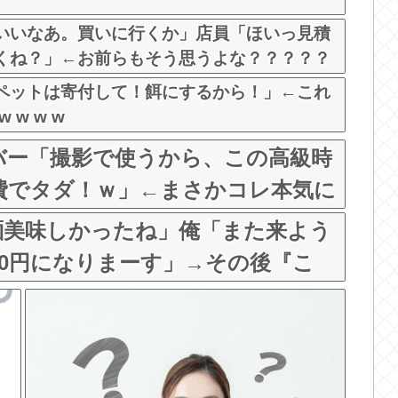
いいなあ。買いに行くか」店員「ほいっ見積
くね？」←お前らもそう思うよな？？？？？
ペットは寄付して！餌にするから！」←これ
 w w w
バー「撮影で使うから、この高級時
費でタダ！ｗ」←まさかコレ本気に
？よな？w w w w w w w w
麺美味しかったね」俺「また来よう
80円になりまーす」→その後『こ
悪くないよな？？？？？？？？