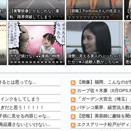
身が
【衝撃映像】かもしれない運
【朗報】Perfumeさんの生足エ
【
転、限界突破してしまう・・・
ッッッッッッッッッッッ
す
あら
ガチで抜けない●●漫画の特徴
清楚に見える美人のぶっちゃけ
【
ｗｗｗｗｗｗｗｗｗｗｗｗｗｗ
たセッ■ス経験人数がこちらw
恵
ｗｗｗｗｗｗｗｗ
wwwwwww
ま
るとは思ってな...
【画像】福岡、こんなのが普
ｗ
カープ佐々木泰（8月OPS.875
ウインクをしてしまう
「ガーデン大宮北（埼玉）」
過ぎだと思う！！！！！
パチンコ業界、経営法人数は
供に見せる内容じゃな...
【悲報】美容師に趣味を聞
品通さないといけない...
エクスアリーナ松戸がディス