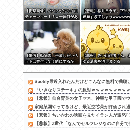
【衝撃画像】ババアがジジイに
【悲報】桜井日奈子、下半
チェーンソー！？←一体何があ
豊満すぎてしまうwwwwww
ったんやコレw w w w w w w
w w
【驚愕】動物園「手放したいペ
【悲報】みい山作者さん、
ットは寄付して！餌にするか
ゆる過去を消しまくる
ら！」←これってどうなん？w
w w w w w w w w w
Spotify最近入れたんだけどこんなに無料で曲聴け
「いきなりステーキ」の反対ｗｗｗｗｗｗｗｗ
【悲報】仙台育英の女子マネ、神聖な甲子園で
家庭菜園やってるけど、最近空芯菜が評価され
【悲報】ちいかわの映画を見たイラン人が激怒｢子
【悲報】Z世代「なんでセルフレジなのに自分で商