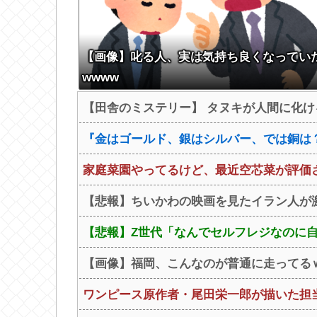
【画像】叱る人、実は気持ち良くなってい
wwww
【田舎のミステリー】 タヌキが人間に化
『金はゴールド、銀はシルバー、では銅は？
家庭菜園やってるけど、最近空芯菜が評価
【悲報】ちいかわの映画を見たイラン人が激
【悲報】Z世代「なんでセルフレジなのに
【画像】福岡、こんなのが普通に走ってる
ワンピース原作者・尾田栄一郎が描いた担