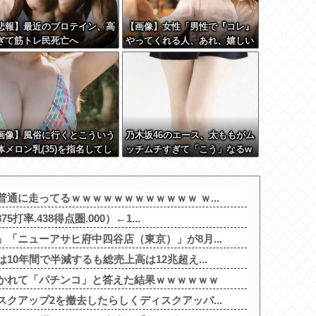
悲報】最近のプロテイン、高
【画像】女性「男性で『コレ』
ぎて筋トレ民死亡へ
やってくれる人、あれ、嬉しい
ですw」→まさかの行為がこち
らw w w w w w w w w
画像】風俗に行くとこういう
乃木坂46のエース、太ももがム
体メロン乳(35)を指名してし
ッチムチすぎて「こう」なるw
う奴wwwww
ww
通に走ってるｗｗｗｗｗｗｗｗｗｗｗｗ ｗ...
打率.438得点圏.000）←1...
「ニューアサヒ府中四谷店（東京）」が8月...
10年間で半減するも総売上高は12兆超え...
かれて「パチンコ」と答えた結果ｗｗｗｗｗｗ
クアップ2を撤去したらしくディスクアッパ...