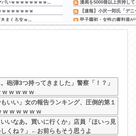
バいｗｗｗｗｗｗｗｗ...
漫画を5000冊以上所持し
ｗｗｗｗｗｗｗｗ
【速報】小沢一郎氏「デニー
きまくる女ｗ...
甲子園初・女性の審判員がデ
下痢が止まらない」...
町の弁当屋「申し訳ないが消
に通う雲南省の山地...
エクスアリーナ松戸がディス
過ぎると話題に
昨日ラーメン屋行ったらめ
」だったｗｗｗｗｗｗ...
お前らに豊丸を名残惜しむ資
ビキニ姿！
【新台】ニューギン「eワンパ
・・
【噂】スロット「北斗の拳
ビキニ姿で大胆ポーズ
。砲弾3つ持ってきました」警察「！？」
 w w w w
でもいい」女の報告ランキング、圧倒的第１
 w w w w w
ドいいなあ。買いに行くか」店員「ほいっ見
かしくね？」←お前らもそう思うよ