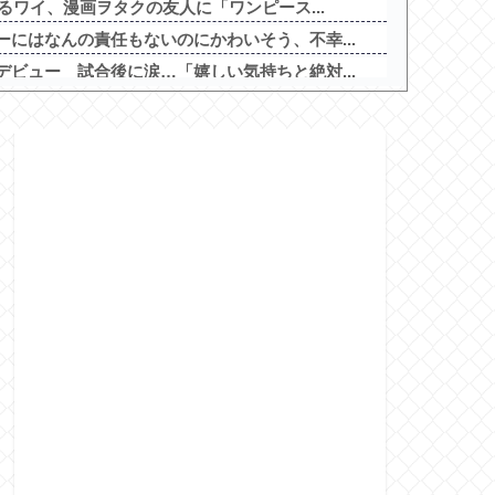
てるワイ、漫画ヲタクの友人に「ワンピース...
にはなんの責任もないのにかわいそう、不幸...
ビュー 試合後に涙…「嬉しい気持ちと絶対...
費税1%になったらその分商品代を値上げす...
クアップ2を撤去したらしくディスクアッパ...
っちゃ味薄かったんや
格なんてない、お前らが打たなかったせいで...
ンマン2 甘デジVer.」スペック情報...
」シリーズ最新作が年明け以降に登場か！？