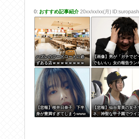
0:
おすすめ記事紹介
20xx/xx/xx(月) ID:suropashi
ハズレのフードコートに必
【画像】男が「ガチでど
ずある店ｗｗｗｗｗｗｗｗ
でもいい」女の報告ラン
ｗｗｗｗ
ング、圧倒的第１位と言
ば『コレ』w w w w w w
w w w
【悲報】桜井日奈子、下半
【悲報】仙台育英の女子
身が豊満すぎてしまうwww
ネ、神聖な甲子園でウイ
www
クをしてしまう