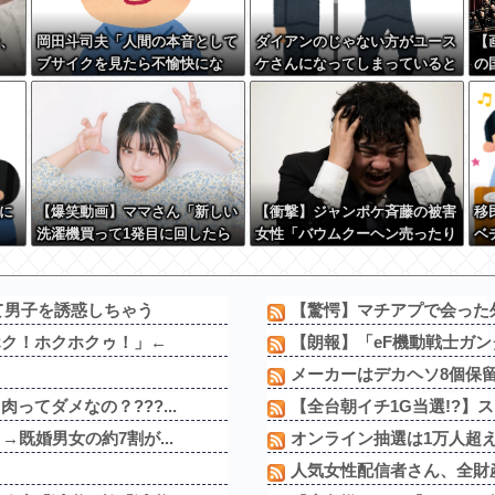
子、
岡田斗司夫「人間の本音として
ダイアンのじゃない方がユース
【
ブサイクを見たら不愉快にな
ケさんになってしまっていると
の
る。この責任をどうとるんだ」
いう事実←これ
る
に
【爆笑動画】ママさん「新しい
【衝撃】ジャンポケ斉藤の被害
移
洗濯機買って1発目に回したら
女性「バウムクーヘン売ったり
ベ
コレw」←こwれwはw w w w
TikTokライブしててムカつい
ｗ
w w w w w w
たから示談しなかった」←コレ
ってさ…
て男子を誘惑しちゃう
【驚愕】マチアプで会った外
ホク！ホクホクゥ！」←
【朗報】「eF機動戦士ガンダ
ｗ
メーカーはデカヘソ8個保
てダメなの？???...
【全台朝イチ1G当選!?】スロ
既婚男女の約7割が...
オンライン抽選は1万人超え
人気女性配信者さん、全財産