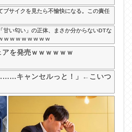
てブサイクを見たら不愉快になる。この責任
「甘い匂い」の正体、まさか分からないDTな
w w w w w w w
ェアを発売ｗｗｗｗｗｗ
て………キャンセルっと！」←こいつ