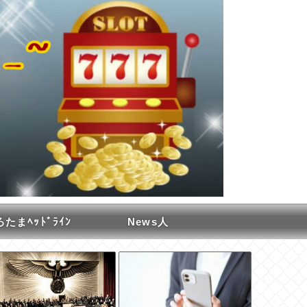
たまﾍｯﾄﾞﾗｲﾝ
News人