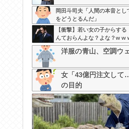
岡田斗司夫「人間の本音とし
をどうとるんだ」
【衝撃】若い女の子からする
んておらんよな？よな？w w w w 
洋服の青山、空調ウ
女「43億円注文し
の目的