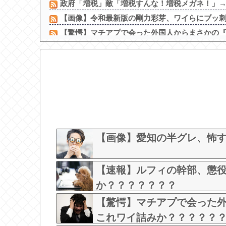
政府「増税」敵「増税すんな！増税メガネ！」→政
【画像】令和最新版の剛力彩芽、ワイらにブッ刺さり
【驚愕】マチアプで会った外国人からまさかの『こ
【画像】 風俗でこうゆう嬢を指名した時の当たり
【朗報】 ビッグダディの娘、結構エ●チになっ
【画像】 ドスケベ体育祭、開幕ｗｗｗ
島倉りか様、モッツァレラチーズを巡ってスーパー
【画像】5億円を目の前にした吉岡里帆の顔ｗ
【画像】セクシー女優・白石茉莉奈、ムッチムチボ
【画像】見せブラ・見せパン、過去にないレベ
【画像】愛知の半グレ、怖
【速報】ルフィの幹部、懲役
か？？？？？？？
【驚愕】マチアプで会った
これワイ詰みか？？？？？