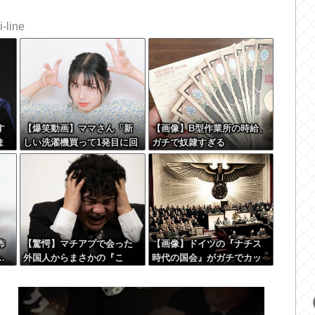
-line
す
【爆笑動画】ママさん「新
【画像】B型作業所の時給、
ま
しい洗濯機買って1発目に回
ガチで奴隷すぎる
お
したらコレw」←こwれwは
w
w w w w w w w w w w
怖
【驚愕】マチアプで会った
【画像】ドイツの『ナチス
…
外国人からまさかの『こ
時代の国会』がガチでカッ
う』言われたんやがこれワ
コ良すぎるwwwwwww
イ詰みか？？？？？？？