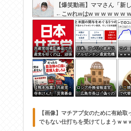
【爆笑動画】ママさん「新し
←こwれwはw w w w w w w
共産党信者「募金で共
日本、アメリカ政府に
コメ 
産党を叩くのは、頑張
アルゼンチン通貨危機
ｗｗｗ
る人を邪魔したいとい
と同列に語られてしま
う日本人らしい薄暗い
うwwwwwwもうすで
欲望のせい」
に158円に戻る
【熊本地震】共産党・
ロシア外務省報道官
たこ焼
寺本けんた「災害募金
「広島市長は『偽りの
で代替
に関するデマを流す人
呪文』繰り返してい
は被災地への支援を妨
る」 平和宣言を非難
害していることを自覚
【画像】マチアプ女のために有給取
してください」 ネッ
でもない仕打ちを受けてしまうｗｗ
ト「では熊本に直接募
金すればいいだけです