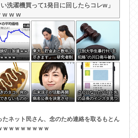
い洗濯機買って1発目に回したらコレw」
 w w w
損切り加速ｗｗ
東大「貯金あと数年で
江別大学生暴行ﾀﾋ″主
ｗｗｗｗ
尽きます」→研究者削
犯格″の川口侑斗被告
減へ…
に「無期懲役」の判決
→当時17歳少年に「懲
役30年」の判決
きのタコ、何か
広末涼子が活動再開
クビになったバイト先
できないものか
病名公表を決意させ
の店長のインスタ見つ
た、次男からの言葉明
けた
かす
ったネット民さん、念のため連絡を取るもとん
ｗｗｗｗｗｗｗｗｗ