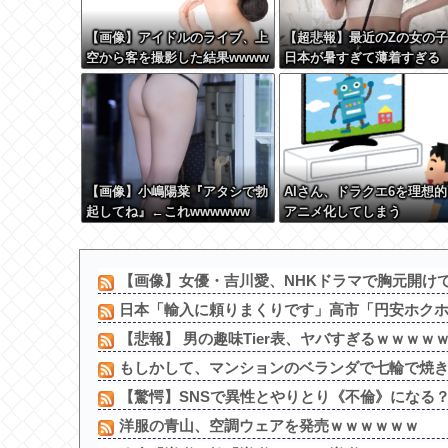
【画像】アイドルのライブ、上
【超悲報】最近のZの女の
空から客を撮影した結果wwww
日本が暑すぎて薄着すぎる
www
【画像】小嶋陽菜『アタシで勃
AIさん、ドラクエ6を理想的
起してね』←これwwwwww
アニメ化してしまう
【画像】女優・吉川愛、NHKドラマで胸元開け
日本「輸入に頼りまくりです」高市「円安ホク
【悲報】 男の趣味Tier表、ヤバすぎるｗｗｗｗ
もしかして、マンションのベランダで七輪で焼き肉っ
【驚愕】SNSで異性とやりとり《不倫》になる？→
洋服の青山、空調ウェアを発売ｗｗｗｗｗｗ