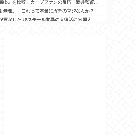
ゆ』を比較←カープファンの反応「新井監督...
も無理」←これって本当にガチのマジなんか？
買収したUSスチール驚異の大復活に米国人...
る「笑える画像・最高な画像」貼っていけｗ...
減り｢外国人が増えた｣市区町村ランキング...
と逝き始める
べきスロット
を照らす者」スペック詳細！ATは平均7...
インETR」発売告知画像が公開！