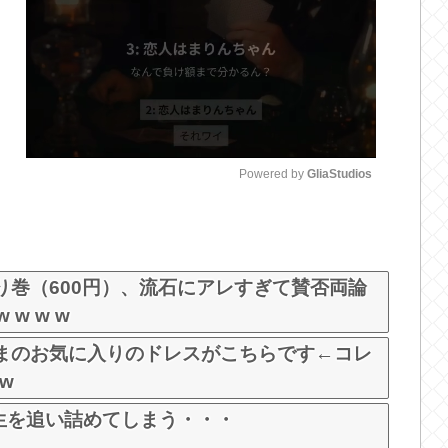
Powered by 
GliaStudios
M
u
t
り巻（600円）、流石にアレすぎて賛否両論
e
w w w
まのお気に入りのドレスがこちらです←コレ
 w
高生を追い詰めてしまう・・・