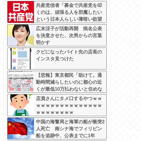
共産党信者「募金で共産党を叩
くのは、頑張る人を邪魔したい
という日本人らしい薄暗い欲望
のせい」
広末涼子が活動再開 病名公表
を決意させた、次男からの言葉
明かす
クビになったバイト先の店長の
インスタ見つけた
【悲報】東京都民「助けて。通
勤時間減らしたいのに都心の近
くが最低10万払わないと住めな
いの」
店員さんにタメ口するやつｗｗ
ｗｗｗｗｗｗｗｗｗｗｗｗｗｗ
ｗｗｗｗｗｗｗｗ
中国の海警局と海軍の船が衝突2
人死亡 南シナ海でフィリピン
船を追跡中、公表までに1年