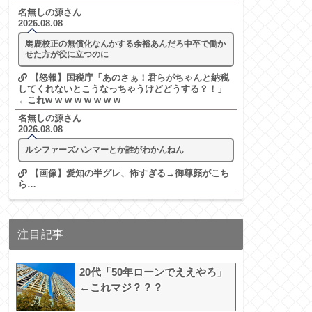
名無しの源さん
2026.08.08
馬鹿校正の無償化なんかする余裕あんだろ中卒で働か
せた方が役に立つのに
【怒報】国税庁「あのさぁ！君らがちゃんと納税
してくれないとこうなっちゃうけどどうする？！」
←これw w w w w w w w
名無しの源さん
2026.08.08
ルシファーズハンマーとか誰がわかんねん
【画像】愛知の半グレ、怖すぎる→御尊顔がこち
ら…
注目記事
20代「50年ローンでええやろ」
←これマジ？？？