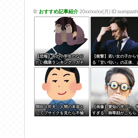
ね！」
0:
おすすめ記事紹介
20xx/xx/xx(月) ID:suropashi
【悲報】今の小学生のなり
【衝撃】若い女の子から
たい職業ランキング、ガチ
る「甘い匂い」の正体、
で終わる
さか分からないDTなんて
らんよな？よな？w w w 
w w w w w w w
岡田斗司夫「人間の本音と
【画像】愛知の半グレ、
してブサイクを見たら不愉
すぎる→御尊顔がこちら
快になる。この責任をどう
とるんだ」