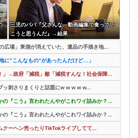
の
三児のパパ『父さんな、動画編集で食ってい
こうと思うんだ』→結果
の広場」東側が消えていた、遺品の手描き地...
地に”こんなもの”があったんだけど…」
」→政府「減税」敵「減税すんな！社会保障...
さりまくりと話題にw w w w w...
の『こう』言われたんやがこれワイ詰みか？...
の『こう』言われたんやがこれワイ詰みか？...
ヘン売ったりTikTokライブしてて...