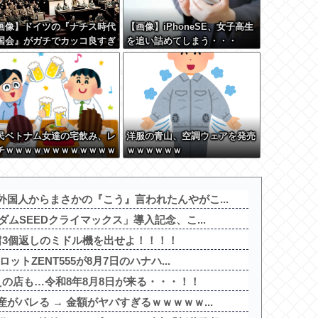
画像】ドイツの『ナチス時代
【画像】iPhoneSE、女子高生
国会』がガチでカッコ良すぎ
を追い詰めてしまう・・・
wwwwwww
民ベトナム女達の宅飲み、レ
洋服の青山、空調ウェアを発売
チｗｗｗｗｗｗｗｗｗｗｗｗ
ｗｗｗｗｗｗ
ｗｗｗｗｗｗｗｗｗｗｗ
国人からまさかの『こう』言われたんやがこ...
ムSEEDクライマックス」導入記念、こ...
留3個返しのミドル機を出せよ！！！！
ットZENT555が8月7日のハナハ...
の店も…令和8年8月8日が来る・・・！！
がバレる → 金額がヤバすぎるｗｗｗｗｗ...