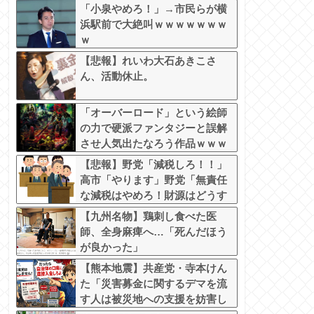
「小泉やめろ！」→市民らが横
浜駅前で大絶叫ｗｗｗｗｗｗｗ
ｗ
【悲報】れいわ大石あきこさ
ん、活動休止。
「オーバーロード」という絵師
の力で硬派ファンタジーと誤解
させ人気出たなろう作品ｗｗｗ
ｗｗｗｗｗｗ
【悲報】野党「減税しろ！！」
高市「やります」野党「無責任
な減税はやめろ！財源はどうす
る????」
【九州名物】鶏刺し食べた医
師、全身麻痺へ…「死んだほう
が良かった」
【熊本地震】共産党・寺本けん
た「災害募金に関するデマを流
す人は被災地への支援を妨害し