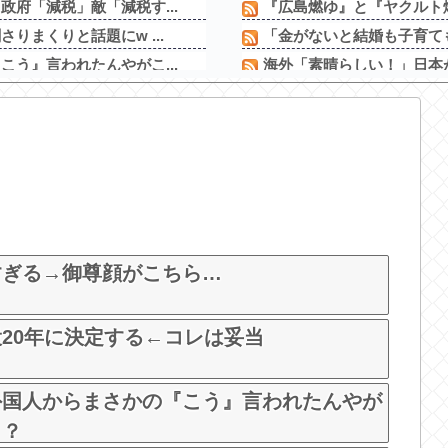
府「減税」敵「減税す...
『広島燃ゆ』と『ヤクルト燃
まくりと話題にw ...
「金がないと結婚も子育て
う』言われたんやがこ...
海外「素晴らしい！」日本が
率ｗｗｗｗｗｗｗｗｗ...
【画像】思わず保存したくな
ていた
【急いで引っ越せ】日本人が
【悲報】ロシア、じわじわ
店員とバトル勃発ｗｗ...
ワイが明日3万で勝負する
【新台】サンセイ「L牙狼 闇
ディのマン毛がHすぎ...
【新台】山佐「Lゼーガペ
ルで流行ってしまうｗ
すぎる→御尊顔がこちら…
20年に決定する←コレは妥当
外国人からまさかの『こう』言われたんやが
？？