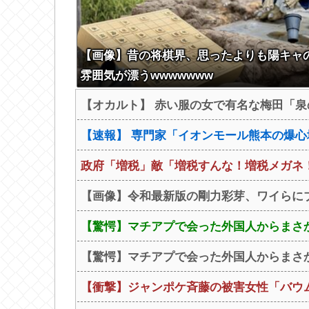
【画像】昔の将棋界、思ったよりも陽キャ
雰囲気が漂うwwwwwww
【オカルト】 赤い服の女で有名な梅田「泉
【速報】 専門家「イオンモール熊本の爆心
政府「増税」敵「増税すんな！増税メガネ！
【画像】令和最新版の剛力彩芽、ワイらにブッ刺
【驚愕】マチアプで会った外国人からまさか
【驚愕】マチアプで会った外国人からまさか
【衝撃】ジャンポケ斉藤の被害女性「バウムクー