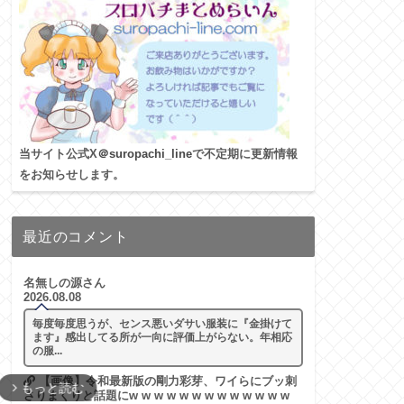
当サイト公式X
＠suropachi_line
で不定期に更新情報
をお知らせします。
最近のコメント
名無しの源さん
2026.08.08
毎度毎度思うが、センス悪いダサい服装に『金掛けて
ます』感出してる所が一向に評価上がらない。年相応
の服...
【画像】令和最新版の剛力彩芽、ワイらにブッ刺
さりまくりと話題にw w w w w w w w w w w w w