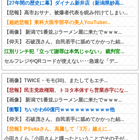
【27年間の歴史に幕】ダイナム新井店（新潟県妙高...
【悲報】高市おサナ、被爆者代表を睨み付けてしまい...
【超絶悲報】東科大医学部卒の美人YouTuber...
【画像】 新潟で1番並ぶラーメン屋に来たでｗｗｗ...
【仰天】 石破茂さん、自民若手に舐めてかかった結...
江別リンチ犯「立って謝罪は本気じゃない」 裁判官...
セルフレジやQRコードが使えない･･･急速な「デ...
【画像】TWICE・モモ(30)、またしてもエチ...
【悲報】民主党政権期、トヨタ本体すら営業赤字にな...
【画像】 新潟で1番並ぶラーメン屋に来たでｗｗｗ...
【衝撃】ちいかわ60億円ｗｗｗｗｗｗｗｗｗｗ他
【仰天】 石破茂さん、自民若手に舐めてかかった結...
【悲報】PSvitaさん、高騰して「3万」越えに...
小田さくら「小田さんと喋ったということでその子が...