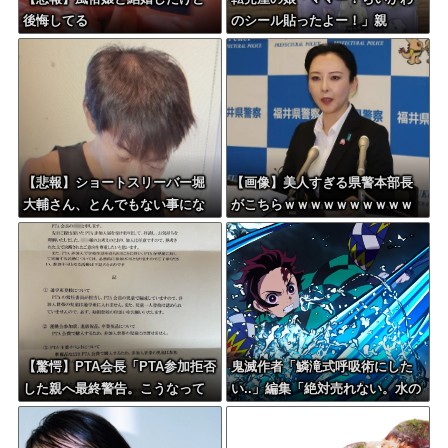
後悔してる
のシール貼ったよー！」親
「！！！！！！」→
【悲報】ショートスリーバー堀
【画像】美人すぎる県警本部長
大輔さん、とんでもない事にな
がこちらｗｗｗｗｗｗｗｗｗｗ
る・・・
【驚愕】PTA会長「PTA参加拒否
鬼滅作者「鱗滝式呼吸術にした
した親へ最終警告。こうなって
い..」編集「絶対売れない。水の
もいい？」
呼吸にしましょう」