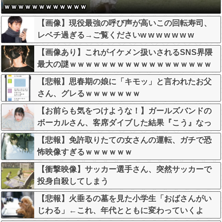
ｗｗｗｗｗｗｗｗｗｗｗｗ
【画像】現役最強の呼び声が高いこの回転寿司、
レベチ過ぎる→ご覧くださいw w w w w w w
【画像あり】これがイケメン扱いされるSNS界隈
最大の謎ｗｗｗｗｗｗｗｗｗｗｗｗｗｗｗｗｗｗ
【悲報】思春期の娘に「キモッ」と言われたお父
さん、グレるｗｗｗｗｗｗｗ
【お前らも気をつけような！】ガールズバンドの
ボーカルさん、客席ダイブした結果『こう』なっ
てしまいお気持ち表明してしまう…
【悲報】免許取りたての女さんの運転、ガチで恐
怖映像すぎるｗｗｗｗｗｗ
【衝撃映像】サッカー選手さん、突然サッカーで
投身自殺してしまう
【悲報】火垂るの墓を見た小学生「おばさんがい
じわる」←これ、年代とともに変わっていくよ