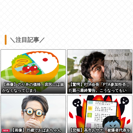
＼注目記事／
【画像】のり弁の価格、庶民には届
【驚愕】PTA会長「PTA参加拒否し
かなくなってしまう
た親へ最終警告。こうなってもい
い？」←コレはどっちが悪いのか？
大論争が巻き起こってしまう…
【画像】35歳でおばあちゃん
【悲報】高市おサナ、被爆者代表を
NEW