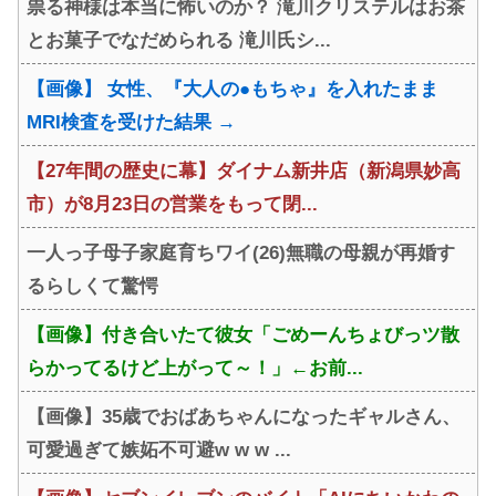
祟る神様は本当に怖いのか？ 滝川クリステルはお茶
まらない模様wwwwwwwwww
とお菓子でなだめられる 滝川氏シ...
wwwwwww
【画像】 女性、『大人の●もちゃ』を入れたまま
MRI検査を受けた結果 →
【27年間の歴史に幕】ダイナム新井店（新潟県妙高
市）が8月23日の営業をもって閉...
一人っ子母子家庭育ちワイ(26)無職の母親が再婚す
るらしくて驚愕
【画像】付き合いたて彼女「ごめーんちょびっツ散
らかってるけど上がって～！」←お前...
【画像】35歳でおばあちゃんになったギャルさん、
可愛過ぎて嫉妬不可避w w w ...