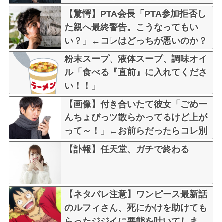
「自分の車に入れ替えたりしてな
【驚愕】PTA会長「PTA参加拒否し
い？？」←これw w w w w w
た親へ最終警告。こうなってもい
い？」←コレはどっちが悪いのか？
大論争が巻き起こってしまう…
粉末スープ、液体スープ、調味オイ
ル「食べる『直前』に入れてくださ
い！！」
【画像】付き合いたて彼女「ごめー
んちょびっツ散らかってるけど上が
って～！」←お前らだったらコレ別
れるか？？？？？
【訃報】任天堂、ガチで終わる
【ネタバレ注意】ワンピース最新話
のルフィさん、死にかけを助けても
らったジジイに悪態を吐いてしま