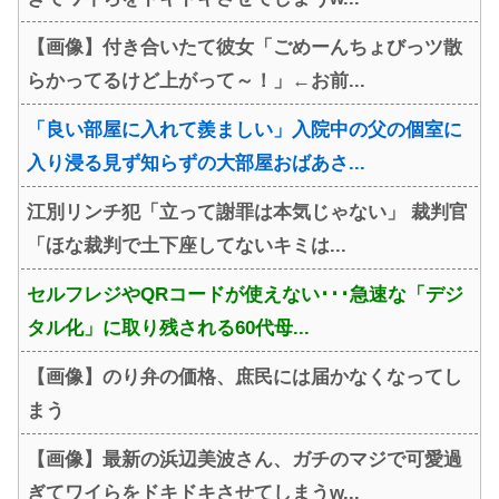
【画像】付き合いたて彼女「ごめーんちょびっツ散
らかってるけど上がって～！」←お前...
「良い部屋に入れて羨ましい」入院中の父の個室に
入り浸る見ず知らずの大部屋おばあさ...
江別リンチ犯「立って謝罪は本気じゃない」 裁判官
「ほな裁判で土下座してないキミは...
セルフレジやQRコードが使えない･･･急速な「デジ
タル化」に取り残される60代母...
【画像】のり弁の価格、庶民には届かなくなってし
まう
【画像】最新の浜辺美波さん、ガチのマジで可愛過
ぎてワイらをドキドキさせてしまうw...