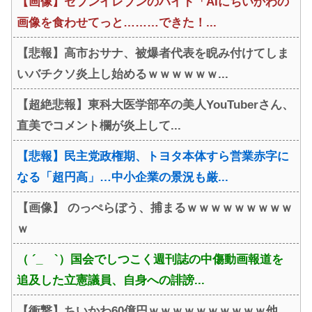
【画像】セブンイレブンのバイト「AIにちいかわの
画像を食わせてっと………できた！...
【悲報】高市おサナ、被爆者代表を睨み付けてしま
いバチクソ炎上し始めるｗｗｗｗｗｗ...
【超絶悲報】東科大医学部卒の美人YouTuberさん、
直美でコメント欄が炎上して...
【悲報】民主党政権期、トヨタ本体すら営業赤字に
なる「超円高」…中小企業の景況も厳...
【画像】 のっぺらぼう、捕まるｗｗｗｗｗｗｗｗｗ
ｗ
（ ´_ゝ`）国会でしつこく週刊誌の中傷動画報道を
追及した立憲議員、自身への誹謗...
【衝撃】ちいかわ60億円ｗｗｗｗｗｗｗｗｗｗ他