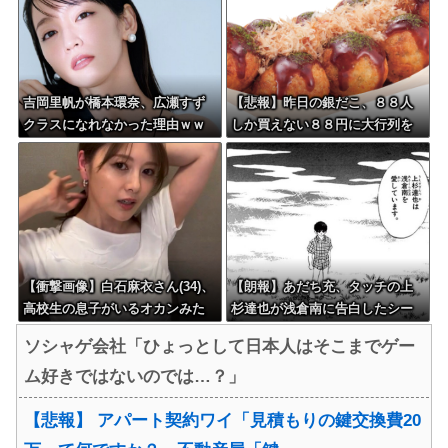
吉岡里帆が橋本環奈、広瀬すず
【悲報】昨日の銀だこ、８８人
クラスになれなかった理由ｗｗ
しか買えない８８円に大行列を
ｗｗｗｗ
なす都民コチラ・・・
【衝撃画像】白石麻衣さん(34)、
【朗報】あだち充、タッチの上
高校生の息子がいるオカンみた
杉達也が浅倉南に告白したシー
いになってしまう・・・
ンを完全再現ｗｗｗｗｗ
ソシャゲ会社「ひょっとして日本人はそこまでゲー
ム好きではないのでは…？」
【悲報】 アパート契約ワイ「見積もりの鍵交換費20