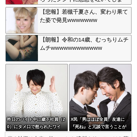
う・・・
【悲報】若槻千夏さん、変わり果て
た姿で発見wwwwwww
【朗報】令和の14歳、むっちりムチ
ムチwwwwwwwwwwww
昨日のバイト中に歳下社員（2
X民「男はほぼ全員、友達に
0）にタメ口で怒られたワイ
『死ね』と冗談で言うことが
（23）、未だにイライラが収
ある」 ←これマジ？？？