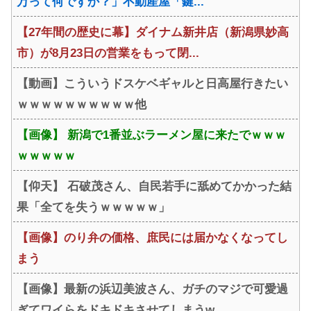
万って何ですか？」不動産屋「鍵...
【27年間の歴史に幕】ダイナム新井店（新潟県妙高
市）が8月23日の営業をもって閉...
【動画】こういうドスケベギャルと日高屋行きたい
ｗｗｗｗｗｗｗｗｗｗ他
【画像】 新潟で1番並ぶラーメン屋に来たでｗｗｗ
ｗｗｗｗｗ
【仰天】 石破茂さん、自民若手に舐めてかかった結
果「全てを失うｗｗｗｗｗ」
【画像】のり弁の価格、庶民には届かなくなってし
まう
【画像】最新の浜辺美波さん、ガチのマジで可愛過
ぎてワイらをドキドキさせてしまうw...