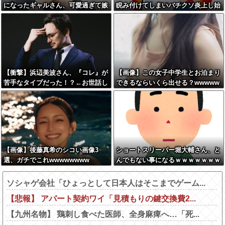
になったギャルさん、可愛過ぎて嫉
睨み付けてしまいバチクソ炎上し始
妬不可避w w w w w w w w w w w
めるｗｗｗｗｗｗｗｗｗ
【衝撃】浜辺美波さん、『コレ』が
【画像】この女子中学生とお泊まり
苦手なタイプだった！？←お世話し
できるならいくら出せる？wwwww
てあげたい弱男が大量沸きしてしま
うw w w w w w w w w
【画像】後藤真希のシコい画像3
ショートスリーバー堀大輔さん、と
選、ガチでこれwwwwwwww
んでもない事になるｗｗｗｗｗｗｗ
ｗ
ソシャゲ会社「ひょっとして日本人はそこまでゲーム...
【悲報】 アパート契約ワイ「見積もりの鍵交換費2...
【九州名物】 鶏刺し食べた医師、全身麻痺へ…「死...