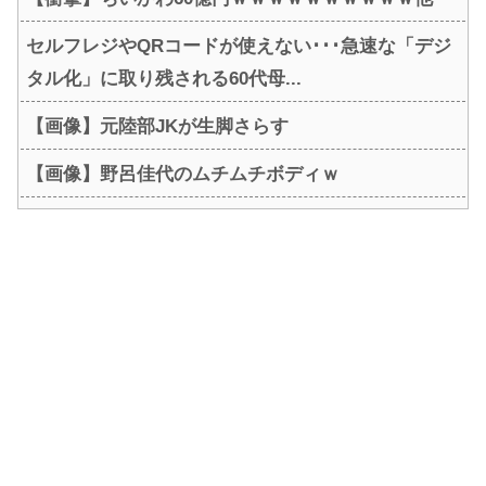
セルフレジやQRコードが使えない･･･急速な「デジ
タル化」に取り残される60代母...
【画像】元陸部JKが生脚さらす
【画像】野呂佳代のムチムチボディｗ