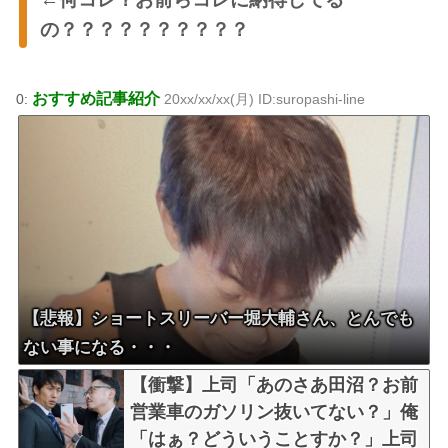
の？？？？？？？？？？
おすすめ記事紹介
0:
20xx/xx/xx(月) ID:suropashi-line
【悲報】ショートスリーバー堀大輔さん、とんでも
ない事になる・・・
【衝撃】上司「あのさあ田沼？お前
営業車のガソリン抜いてない？」俺
「はぁ？どういうことすか？」上司