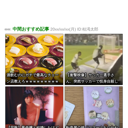
中間おすすめ記事
∞∞:
20xx/xx/xx(月) ID:枯渇太郎
酒飲むのにガチで最高なチェー
【衝撃映像】サッカー選手さ
ン店教えろｗｗｗｗｗｗｗｗｗ
ん、突然サッカーで投身自殺し
ｗ
てしまう
【悲報】風俗嬢と結婚したけど
転売屋の娘「ママー！ちいかわ