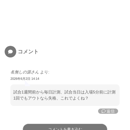
コメント
名無しの源さん
より:
2026年6月2日 14:14
試合1週間前から毎日計測、試合当日は入場5分前に計測
1回でもアウトなら失格、これでよくね？
返信
コメントを書き込む