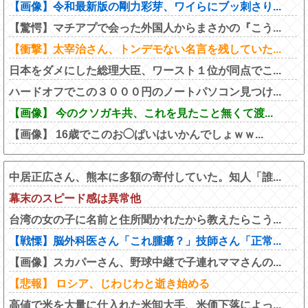
【画像】令和最新版の剛力彩芽、ワイらにブッ刺さり...
【驚愕】マチアプで会った外国人からまさかの『こう...
【衝撃】太宰治さん、トンデモない名言を残していた...
日本をダメにした総理大臣、ワースト１位が同点でこ...
ハードオフでこの３０００円のノートパソコン見つけ...
【画像】 今のクソガキ共、これを見たこと無くて渡...
【画像】 16歳でこのお◯ぱいはいかんでしょｗｗ...
中居正広さん、熊本に多額の寄付していた。知人「誰...
幕末のスピード感は異常他
台湾の女の子に名前と住所聞かれたから教えたらこう...
【戦慄】脳外科医さん「これ腫瘍？」技師さん「正常...
【画像】スカパーさん、野球中継で子連れママさんの...
【悲報】 ロシア、じわじわと逝き始める
高値で米を大量に仕入れた米卸大手、米価下落によっ...