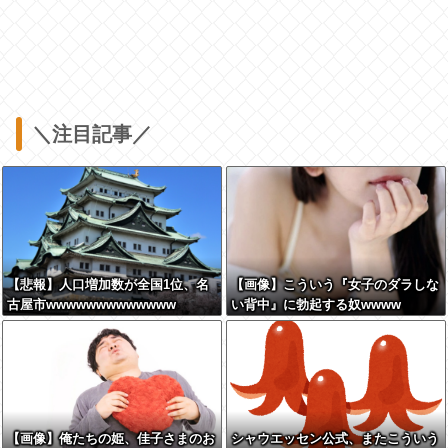
＼注目記事／
【悲報】人口増加数が全国1位、名
【画像】こういう『女子のダラしな
古屋市wwwwwwwwwwwww
い背中』に勃起する奴wwww
【画像】俺たちの姫、佳子さまのお
シャウエッセン公式、またこういう