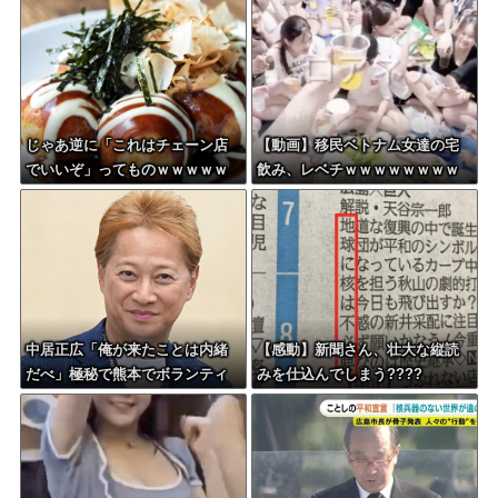
じゃあ逆に「これはチェーン店
【動画】移民ベトナム女達の宅
でいいぞ」ってものｗｗｗｗｗ
飲み、レベチｗｗｗｗｗｗｗｗ
ｗｗｗ
ｗｗｗｗｗｗｗｗｗｗｗｗｗｗ
ｗｗ
中居正広「俺が来たことは内緒
【感動】新聞さん、壮大な縦読
だべ」極秘で熊本でボランティ
みを仕込んでしまう????
アをしていた・・・