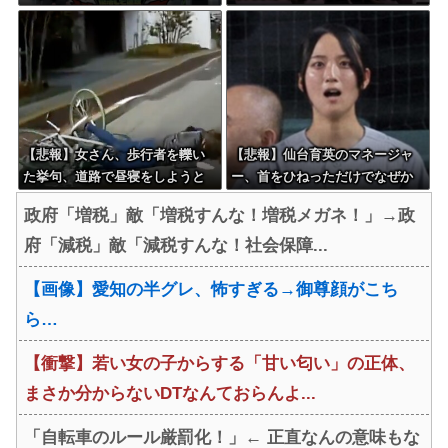
監督「原作に忠実に」→爆売れ
言を告げられる
【悲報】女さん、歩行者を轢い
【悲報】仙台育英のマネージャ
た挙句、道路で昼寝をしようと
ー、首をひねっただけでなぜか
してしまう
ウインクしたことにされてしま
政府「増税」敵「増税すんな！増税メガネ！」→政
う
府「減税」敵「減税すんな！社会保障...
【画像】愛知の半グレ、怖すぎる→御尊顔がこち
ら…
【衝撃】若い女の子からする「甘い匂い」の正体、
まさか分からないDTなんておらんよ...
「自転車のルール厳罰化！」← 正直なんの意味もな