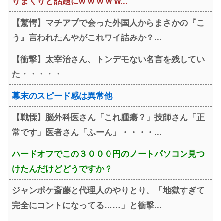
りまくりと話題にw w w w w...
【驚愕】マチアプで会った外国人からまさかの『こ
う』言われたんやがこれワイ詰みか？...
【衝撃】太宰治さん、トンデモない名言を残してい
た・・・・・
幕末のスピード感は異常他
【戦慄】脳外科医さん「これ腫瘍？」技師さん「正
常です」医者さん「ふーん」・・・・...
ハードオフでこの３０００円のノートパソコン見つ
けたんだけどどうですか？
ジャンポケ斎藤と代理人のやりとり、「地獄すぎて
完全にコントになってる……」と衝撃...