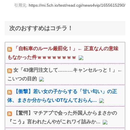
引用元:
https://mi.5ch.io/test/read.cgi/news4vip/1655615290/
次のおすすめはコチラ！
「自転車のルール厳罰化！」← 正直なんの意味
もなかった件ｗｗｗｗｗｗｗｗ
女「43億円注文して………キャンセルっと！」←
こいつの目的
【衝撃】若い女の子からする「甘い匂い」の正
体、まさか分からないDTなんておらん...
【驚愕】マチアプで会った外国人からまさかの
『こう』言われたんやがこれワイ詰みか...