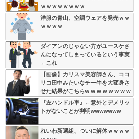
ｗｗｗｗｗｗｗｗ
洋服の青山、空調ウェアを発売ｗｗ
ｗｗｗｗ
ダイアンのじゃない方がユースケさ
んになってしまっているという事実
←これ
【画像】カリスマ美容師さん、ココ
リコ田中みたいなチー牛を大変身さ
せた結果がこちらw w w w w w w w
w w w
『左ハンドル車』←意外とデメリッ
トがないことが判明wwwwwww
れいわ新選組、ついに解体ｗｗｗｗ