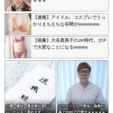
ｗｗｗ
【速報】アイドル、コスプレでうっ
かりえちえちな谷間がwwwwww
【画像】大谷真美子のJK時代、ガチ
で大変なことになるwwww
介護・建設・運送業社員「つ
ヒカキンさん、熊本に偽善行
らいからもう辞めます…」←
為で2000万円寄付ｗｗｗｗｗ