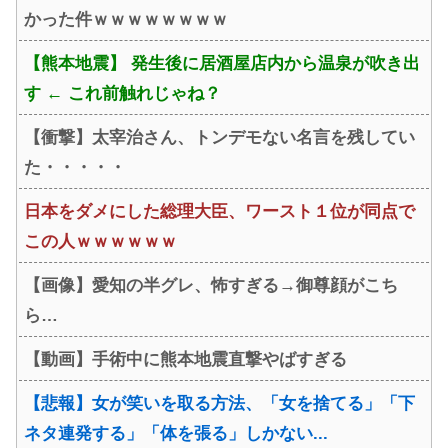
かった件ｗｗｗｗｗｗｗｗ
【熊本地震】 発生後に居酒屋店内から温泉が吹き出
す ← これ前触れじゃね？
【衝撃】太宰治さん、トンデモない名言を残してい
た・・・・・
日本をダメにした総理大臣、ワースト１位が同点で
この人ｗｗｗｗｗｗ
【画像】愛知の半グレ、怖すぎる→御尊顔がこち
ら…
【動画】手術中に熊本地震直撃やばすぎる
【悲報】女が笑いを取る方法、「女を捨てる」「下
ネタ連発する」「体を張る」しかない...