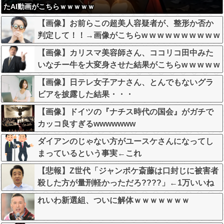
たAI動画がこちらｗｗｗｗｗ
【画像】お前らこの超美人容疑者が、整形か否か
判定して！！→画像がこちらw w w w w w w w w w
【画像】カリスマ美容師さん、ココリコ田中みた
いなチー牛を大変身させた結果がこちらw w w w w
w w w w w w
【画像】日テレ女子アナさん、とんでもないグラ
ビアを披露した結果・・・
【画像】ドイツの『ナチス時代の国会』がガチで
カッコ良すぎるwwwwwww
ダイアンのじゃない方がユースケさんになってし
まっているという事実←これ
【悲報】Z世代「ジャンポケ斎藤は口封じに被害者
殺した方が量刑軽かっただろ????」←1万いいね
❤️
れいわ新選組、ついに解体ｗｗｗｗｗｗｗ