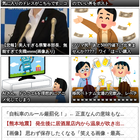
気に入りのドレスがこちらです←コ
のでいい丼をポスト
レは可愛過ぎるw w w w w w w w
【悲報】美人すぎる県警本部長、無
フリマ民「あと500円値下げ出来ま
能すぎて失職www(画像あり)
せんか????」ワイ「ほ～い購入
ｗ」
AIさん、ドラクエ6を理想的にアニ
移民ベトナム女達の宅飲み、レベチ
メ化してしまう
ｗｗｗｗｗｗｗｗｗｗｗｗｗｗｗｗ
ｗｗｗｗｗｗｗｗ
「自転車のルール厳罰化！」← 正直なんの意味もな...
【熊本地震】 発生後に居酒屋店内から温泉が吹き出...
【画像】 思わず保存したくなる「笑える画像・最高...