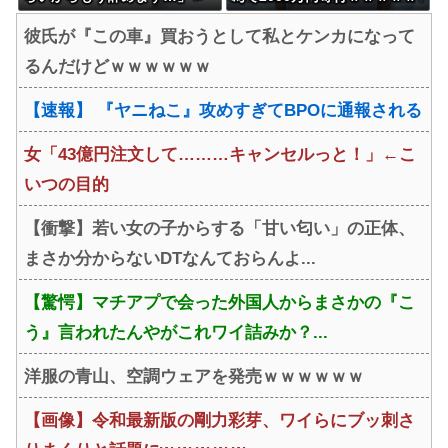
人が辞めすぎて倒産する会社
ｗｗ
彼氏が『この車』買おうとして私とケンカになって
が5年連続増加WWWWWWW
るんだけどｗｗｗｗｗｗ
WWWW
【速報】 『ヤニねこ』攻めすぎてBPOに通報される
女「43億円注文して………キャンセルっと！」←こ
いつの目的
【衝撃】若い女の子からする「甘い匂い」の正体、
まさか分からないDTなんておらんよ...
【驚愕】マチアプで会った外国人からまさかの『こ
う』言われたんやがこれワイ詰みか？...
洋服の青山、空調ウェアを発売ｗｗｗｗｗｗ
【画像】令和最新版の剛力彩芽、ワイらにブッ刺さ