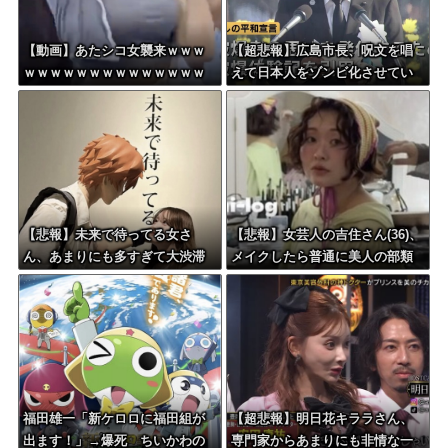
【動画】あたシコ女襲来ｗｗｗ
【超悲報】広島市長、呪文を唱
ｗｗｗｗｗｗｗｗｗｗｗｗｗｗ
えて日本人をゾンビ化させてい
ると非難されてしまう
【悲報】未来で待ってる女さ
【悲報】女芸人の吉住さん(36)、
ん、あまりにも多すぎて大渋滞
メイクしたら普通に美人の部類
に????
だったと判明
福田雄一「新ケロロに福田組が
【超悲報】明日花キララさん、
出ます！」→爆死 ちいかわの
専門家からあまりにも非情な一