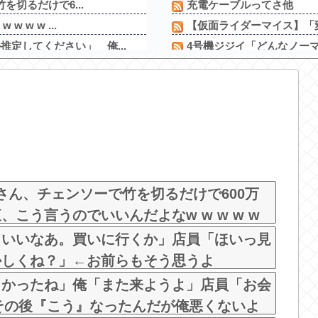
を切るだけで6...
充電ケーブルってさ他
 w w ...
【仮面ライダーマイス】「変
定してください」 俺...
4号機ジジイ「どんなノーマ
ｗｗｗｗｗｗｗｗｗｗｗ
【動画】アメリカ人なら絶対
【朗報】秋田に日本最大級の
のお尻をモロ映し
【衝撃】YouTuber山口
邪神ちゃん作者「打たなき
きり出来上がってしま...
2026年7月に最も売れたパ
ニからハミ出てるぞ
さいたま市北区の「ガーデン
うw
達也さん、チェンソーで竹を切るだけで600万
こう言うのでいいんだよなw w w w w
ドいいなあ。買いに行くか」店員「ほいっ見
かしくね？」←お前らもそう思うよ
しかったね」俺「また来ようよ」店員「お会
→その後『こう』なったんだが俺悪くないよ