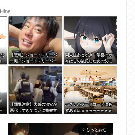
-line
、な
【悲報】ショートスリーパ
同人誌あとがき「竿役のガ
ョ
ー堀、ショートスリーパー
キはこの後犯した女の父に
でない事がバレてしまう
殺されます」
【閲覧注意】大阪の治安が
ハズレのフードコートに必
ー
悪化しすぎてついに警察官
ずある店ｗｗｗｗｗｗｗｗ
ム
が犯人を銃殺。いよいよア
ｗｗｗｗ
！」
メリカみたいになってきた
や
な