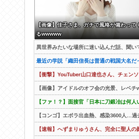
【画像】佳子さま、ガチで風格が備わって
るwwwww
異世界みたいな場所に迷い込んだ話、聞い
最近の学説「織田信長は普通の戦国大名だ
【衝撃】YouTuber山口達也さん、チェンソ
【画像】アイドルのオフ会の光景、レベチw w w 
【ファ！？】面接官「日本に刀鍛冶は何人いる
【コンゴ】エボラ出血熱、感染3600人…
【速報】へずまりゅうさん、完全に聖人の顔へ←こ