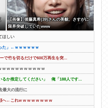
く
【画像】後藤真希(39)さんの美貌、さすがに
限界突破していたwww
てほしい
った」←ｗｗｗｗｗｗ
ーで竹を切るだけで600万再生を突...
w w w w w w w w
か推定してください」 俺「188人です...
過去最大の流行に
れw w w w w w w w