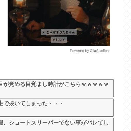
Powered by 
GliaStudios
M
u
t
目が覚める目覚まし時計がこちらｗｗｗｗｗ
e
生で抜いてしまった・・・
堀、ショートスリーパーでない事がバレてし