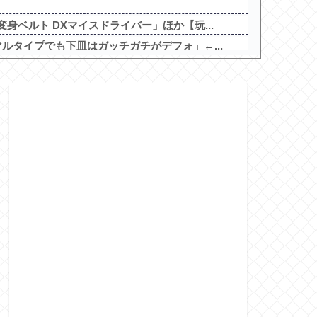
身ベルト DXマイスドライバー」ほか【玩...
ルタイプでも下皿はガッチガチがデフォ」←...
目が覚める目覚まし時計がこちらｗｗｗｗｗ...
AIデータセンター建設へ 総事業費2兆円...
達也さん、チェンソーで竹を切るだけで6...
ゃ良かった・・・」
チンコが判明！機種はe無職転生で台数は...
大宮北」が8月16日で閉店