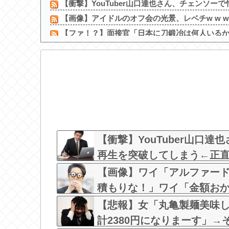
【衝撃】YouTuber山口達也さん、チェンソーで竹
【画像】アイドルのオフ会の光景、レベチw w w w w
【ファ！？】面接官「日本に刀鍛冶は何人いるか推
【悲報】 憧れのトイレセッ○スしたらｗｗｗｗ
亜鉛１日100mg飲んだらこうなるｗｗｗ
【画像】NHKさん、可愛すぎる100メートルJK
姪にちoぽしゃぶらせたらこうなるｗｗｗ
【画像】本田翼さんシートベルトでパイスラがくっ
【動画】グラドル山田あい、デカ乳すぎてビキ
【動画】地上波でえっちな下乳が放送されてしま
【衝撃】YouTuber山口
再生を突破してしまう←正直、
w w w
【画像】ワイ「アルファー
積もりな！」ワイ「金額お
な？？？？？
【悲報】女「丸亀製麺美味
計2380円になりまーす」