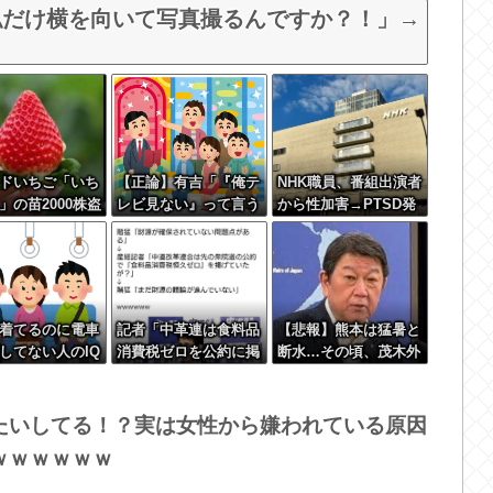
私だけ横を向いて写真撮るんですか？！」→
ドいちご「いち
【正論】有吉「『俺テ
NHK職員、番組出演者
」の苗2000株盗
レビ見ない』って言う
から性加害→PTSD発
奴おかしいだろ。団子
症…訴えても放置され
屋で『団子食べない』
ていた模様
って言うか？」
着てるのに電車
記者「中革連は食料品
【悲報】熊本は猛暑と
してない人のIQ
消費税ゼロを公約に掲
断水…その頃、茂木外
以下
げていたが？」→階猛
相は中南米でニッコリ
氏「それは財源確保と
動画公開
いう条件付き」
たいしてる！？実は女性から嫌われている原因
ｗｗｗｗｗｗ