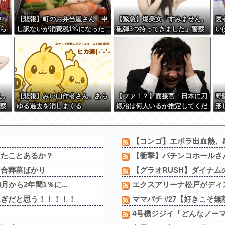
さ
【悲報】町のお弁当屋さん「申
【緊急】爆美女「すみません。
医
から
し訳ないが消費税1%になった
砲弾3つ持ってきました」警察
い
割っ
らその分商品代を値上げする
「！？」自衛隊「！？」→結果
う
わ」
w w w w w w w w
ん。
【悲報】みい山作者さん、あら
【ファ！？】面接官「日本に刀
野
察
ゆる過去を消しまくる
鍛冶は何人いるか推定してくだ
形
結果
さい」 俺「188人です」 面
ら
接官「どういう風に考えました
か？」 俺「知ってました」→
【コンゴ】エボラ出血熱、感
この後『こう』なったんだがマ
ったことあるか？
【衝撃】パチンコホールさん
ジで納得いかない！！！！！
う合葬墓ばかり
【グラオRUSH】ダイナム
から2年間1％に...
エクスアリーナ松戸がディス
過ぎだと思う！！！！！
ママパチ #27【好きこそ
ｗ
4号機ジジイ「どんなノーマ