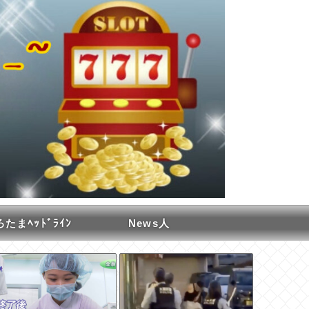
たまﾍｯﾄﾞﾗｲﾝ
News人