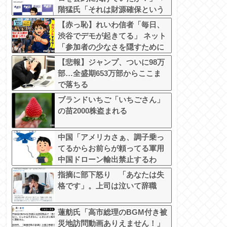
階猛氏「それは財源確保という
条件付き」
【赤っ恥】れいわ信者「毎日、
渋谷でデモが起きてる」 ネット
「参加者の少なさを隠すために
通行人に混じってるのリプ欄で
【悲報】ジャンプ、ついに98万
バラされてて草」
部…全盛期653万部からここま
で落ちる
ブランドいちご「いちごさん」
の苗2000株盗まれる
中国「アメリカさぁ、調子乗っ
てるからお前らが頼ってる軍用
中国ドローン輸出禁止するわ
w」
指摘に部下怒り 「あなたは失
格です」。上司は泣いて辞職
蓮舫氏「高市総理のBGM付き被
災地訪問動画ありえません！」