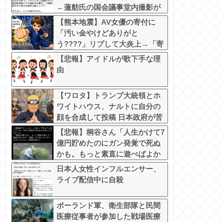
←蓮舫氏の国会議事堂内撮影が
掘り返される
【熊本地震】AV女優の寄付に
「汚い金やけどありがと
う????」リプして大炎上→「寄
付自体は否定してない」「なん
【悲報】アイドルが歌下手な理
でみんなそんな汚い言葉使える
由
の????」被害者面して火に油を
注ぐ
【ワロタ】トランプ大統領とホ
ワイトハウス、ナルトに自分の
顔を合成して投稿 日本政府が苦
言「公的機関であっても許諾が
【悲報】桐谷さん「人生かけて7
必要」
億円貯めたのにガン発覚で死ぬ
かも。もっと素直に遊べばよか
った」後悔の涙
日本人女性インフルエンサー、
ライブ配信中に自殺
ポーランド軍、衛生部隊と民間
医療従事者が参加した戦場医療