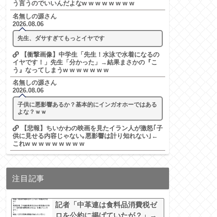
う言うのでいいんだよなw w w w w w w w
名無しの源さん
2026.08.06
先生、ダサすぎてもっとイヤです
【衝撃画像】中学生「先生！水泳で水着になるの
イヤです！」先生「分かった」→結果まさかの『こ
う』なってしまうw w w w w w w
名無しの源さん
2026.08.06
子供に悪影響あるか？基本的にインガオホーではある
よな？ｗｗ
【悲報】ちいかわの映画を見たイラン人が激怒｢子
供に見せる内容じゃない｡悪影響は計り知れない｣←
これw w w w w w w w w
注目記事
記者「中革連は食料品消費税ゼ
ロを公約に掲げていたが？」→