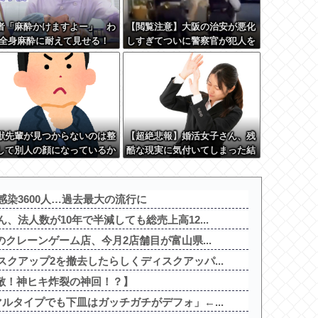
者「麻酔かけますよー」 わ
【閲覧注意】大阪の治安が悪化
(全身麻酔に耐えて見せる！
しすぎてついに警察官が犯人を
おおおおおお！！！！)
銃殺。いよいよアメリカみたい
になってきたな
獣先輩が見つからないのは整
【超絶悲報】婚活女子さん、残
して別人の顔になっているか
酷な現実に気付いてしまった結
←これ
果…
染3600人…過去最大の流行に
、法人数が10年で半減しても総売上高12...
のクレーンゲーム店、今月2店舗目が富山県...
クアップ2を撤去したらしくディスクアッパ...
無敵！神ヒキ炸裂の神回！？】
ルタイプでも下皿はガッチガチがデフォ」←...