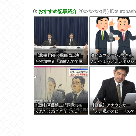
0:
おすすめ記事紹介
20xx/xx/xx(月) ID:suropashi
【悲報】NHK番組に出演し
タイムマシーン3号さん
た性加害者「酒飲んでて覚
んかちょうどいいポジシ
えてない」
ンになる
【謎】斉藤慎二「同意して
【画像】アナウンサー
くれたよね？どうして…」
「え、私がスピードスケ
被害女性「彼は言葉が通じ
トのピチピチユニフォー
ないモンスター」
着るんですか…？ﾑﾁｨ！
←これはお前らに刺さる
ろw w w w w w w w