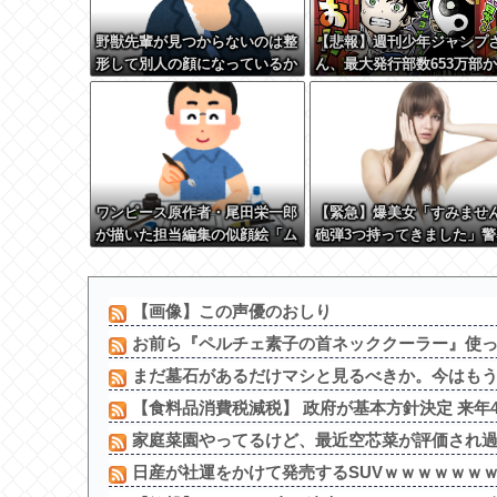
野獣先輩が見つからないのは整
【悲報】週刊少年ジャンプ
形して別人の顔になっているか
ん、最大発行部数653万部
ら←これ
急降下でついに100万部を
てしまう
ワンピース原作者・尾田栄一郎
【緊急】爆美女「すみませ
が描いた担当編集の似顔絵「ム
砲弾3つ持ってきました」警
ダに東大卒」
「！？」自衛隊「！？」→
w w w w w w w w
【画像】この声優のおしり
お前ら『ペルチェ素子の首ネッククーラー』使
まだ墓石があるだけマシと見るべきか。今はも
【食料品消費税減税】 政府が基本方針決定 来年4月
家庭菜園やってるけど、最近空芯菜が評価され
日産が社運をかけて発売するSUVｗｗｗｗｗｗ