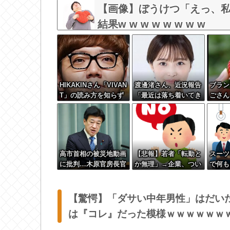
な？？？？？？？？
【画像】ぼうけつ「えっ、
結果w w w w w w w w
HIKAKINさん「VIVAN
渡邊渚さん、近況報告
ブラン
T」の読み方を知らず
「最近は落ち着いてき
ごさん
赤っ恥ｗｗｗｗｗｗｗ
てます」
まれる
高市首相の被災地動画
【悲報】若者「転勤と
スーツ
に批判…木原官房長官
か無理」→企業、つい
で何も
「BGMも情報発信の
に制度を変え始める
は79
一つ」
【驚愕】「ダサい中年男性」はだい
は『コレ』だった模様ｗｗｗｗｗｗ