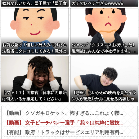
奴おかしいだろ。団子屋で『団子食
ガチでレベチすぎるwwwww
べない』って言うか？」
お前ら急げ！怪しい外人みつけたら
ジャップ「クリスマスお祝いした1
法務省にタレコミしてみろ！意外と
週間後にみんなで神社行きます」←
仕事するぞ？
これ
【ファ！？】面接官「日本に刀鍛冶
【悲報】ちいかわの映画を見たイラ
は何人いるか推定してください」
ン人が激怒｢子供に見せる内容じゃ
俺「188人です」 面接官「どうい
ない｡悪影響は計り知れない｣←これ
う風に考えましたか？」 俺「知っ
w w w w w w w w w
【動画】 クソガキロケット、怖すぎる…これよく轢...
てました」→この後『こう』なった
【動画】 女子ビーチバレー選手「我々は純粋に競技...
んだがマジで納得いかな
い！！！！！
【有能】 政府「トラックはサービスエリア利用有料...