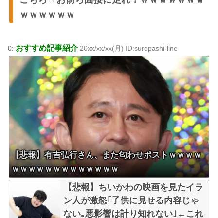
ｗｗｗｗｗｗ
おすすめ記事紹介
0:
20xx/xx/xx(月) ID:suropashi-line
【悲報】有吉弘行さん、また匂わせポストｗｗｗｗ
ｗｗｗｗｗｗｗｗｗｗｗｗｗ
【悲報】ちいかわの映画を見たイラ
ン人が激怒｢子供に見せる内容じゃ
ない｡悪影響は計り知れない｣←これ