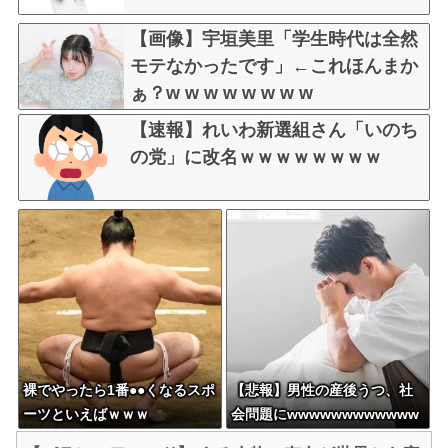
【画像】宇垣美里「学生時代は全然
モテなかったです」←これほんまか
ぁ？w w w w w w w w
【速報】れいわ新選組さん「いのち
の党」に改名ｗｗｗｗｗｗｗｗ
裸でやったら1番●●くなるスポ
【悲報】男性の産後うつ、社
ーツといえばｗｗｗ
会問題にwwwwwwwwwwww
wwwwww