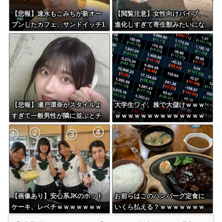
【悲報】速水もこみちが新オー
【閲覧注意】女性向けバイブ、
プンしたカフェ、サンドイッチ1
進化しすぎて寄生獣みたいにな
つ3000円ｗｗｗｗｗｗｗｗｗｗ
ってしまう・・・
ｗｗｗ
【悲報】瀬戸環奈がスタイルよ
大学生ワイ、株で大儲けｗｗｗ
すぎて一般男性が隣に並ぶとチ
ｗｗｗｗｗｗｗｗｗｗｗｗｗｗ
ンチクリンに見えてしまう
ｗｗｗｗｗｗ
【画像あり】安心系JKのホット
お前らはこのハンバーグ定食に
ケーキ、レベチｗｗｗｗｗｗｗ
いくら払える？ｗｗｗｗｗｗｗ
ｗｗｗｗｗｗｗｗｗｗｗｗｗｗ
ｗｗｗ