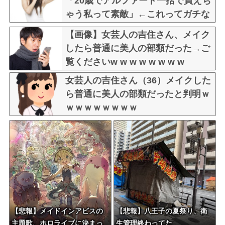
「20歳でアルファード一括で買えち
ゃう私って素敵」←これってガチな
ん？それともネタなん？w w w w w
【画像】女芸人の吉住さん、メイク
w w w w
したら普通に美人の部類だった→ご
覧くださいw w w w w w w w
女芸人の吉住さん（36）メイクした
ら普通に美人の部類だったと判明ｗ
ｗｗｗｗｗｗｗｗ
【悲報】メイドインアビスの
【悲報】八王子の夏祭り、衛
主題歌、ホロライブに決まっ
生管理終わってた