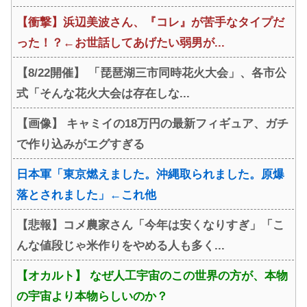
【衝撃】浜辺美波さん、『コレ』が苦手なタイプだ
った！？←お世話してあげたい弱男が...
【8/22開催】 「琵琶湖三市同時花火大会」、各市公
式「そんな花火大会は存在しな...
【画像】 キャミイの18万円の最新フィギュア、ガチ
で作り込みがエグすぎる
日本軍「東京燃えました。沖縄取られました。原爆
落とされました」←これ他
【悲報】コメ農家さん「今年は安くなりすぎ」「こ
んな値段じゃ米作りをやめる人も多く...
【オカルト】 なぜ人工宇宙のこの世界の方が、本物
の宇宙より本物らしいのか？