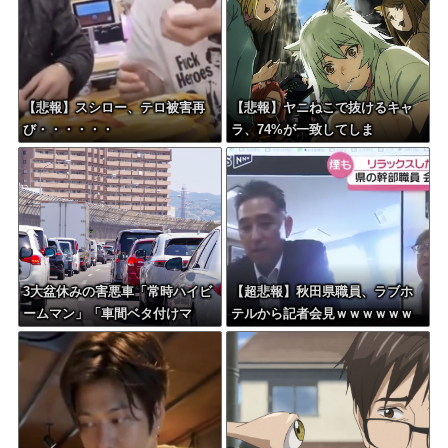
【悲報】スシロー、テロ被害再
【悲報】ヤニねこで抜けるキャ
び・・・・・・
ラ、74%が一致してしま
う・・・
3大盆休みの害悪車「常時ハイビ
【超悲報】秋田県職員、ラブホ
ームマン」「車間ベタ付けマ
テルから記者会見ｗｗｗｗｗｗ
ン」「法定速度絶対遵守マン」
ｗｗｗ