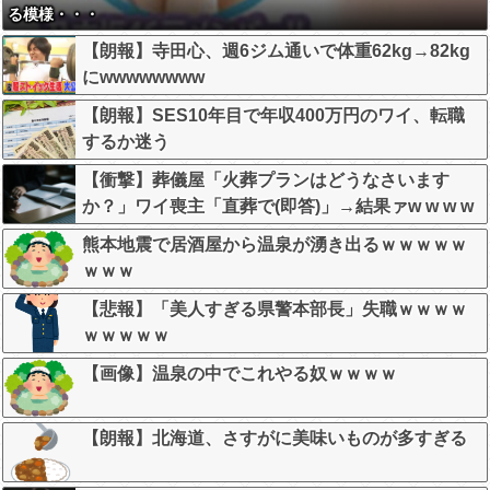
る模様・・・
【朗報】寺田心、週6ジム通いで体重62kg→82kg
にwwwwwwww
【朗報】SES10年目で年収400万円のワイ、転職
するか迷う
【衝撃】葬儀屋「火葬プランはどうなさいます
か？」ワイ喪主「直葬で(即答)」→結果ァw w w w
w w w w w w
熊本地震で居酒屋から温泉が湧き出るｗｗｗｗｗ
ｗｗｗ
【悲報】「美人すぎる県警本部長」失職ｗｗｗｗ
ｗｗｗｗｗ
【画像】温泉の中でこれやる奴ｗｗｗｗ
【朗報】北海道、さすがに美味いものが多すぎる