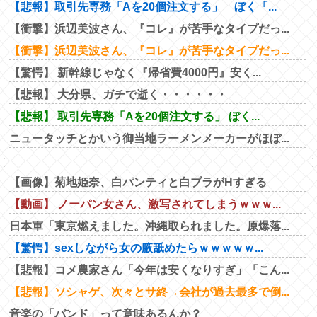
【悲報】取引先専務「Aを20個注文する」 ぼく「...
【衝撃】浜辺美波さん、『コレ』が苦手なタイプだっ...
【衝撃】浜辺美波さん、『コレ』が苦手なタイプだっ...
【驚愕】 新幹線じゃなく『帰省費4000円』安く...
【悲報】 大分県、ガチで逝く・・・・・・
【悲報】 取引先専務「Aを20個注文する」 ぼく...
ニュータッチとかいう御当地ラーメンメーカーがほぼ...
【画像】菊地姫奈、白パンティと白ブラがHすぎる
【動画】 ノーパン女さん、激写されてしまうｗｗｗ...
日本軍「東京燃えました。沖縄取られました。原爆落...
【驚愕】sexしながら女の腋舐めたらｗｗｗｗｗ...
【悲報】コメ農家さん「今年は安くなりすぎ」「こん...
【悲報】ソシャゲ、次々とサ終→会社が過去最多で倒...
音楽の「バンド」って意味あるんか？