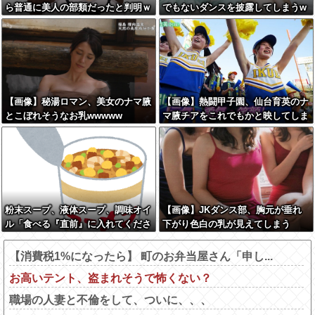
ら普通に美人の部類だったと判明ｗ
でもないダンスを披露してしまうw
ｗｗｗｗｗｗｗｗ
wwwwwwww
【画像】秘湯ロマン、美女のナマ腋
【画像】熱闘甲子園、仙台育英のナ
とこぼれそうなお乳wwwww
マ腋チアをこれでもかと映してしま
うwww
粉末スープ、液体スープ、調味オイ
【画像】JKダンス部、胸元が垂れ
ル「食べる『直前』に入れてくださ
下がり色白の乳が見えてしまう
い！！」
【消費税1%になったら】 町のお弁当屋さん「申し...
お高いテント、盗まれそうで怖くない？
職場の人妻と不倫をして、ついに、、、