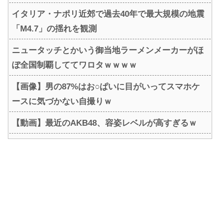
イタリア・ナポリ近郊で過去40年で最大規模の地震
「M4.7」の揺れを観測
ニュータッチとかいう御当地ラーメンメーカーがほ
ぼ全国制覇しててワロタｗｗｗｗ
【画像】男の87%はお○ぱいに目がいってスマホケ
ースに気づかない自撮りｗ
【動画】最近のAKB48、容姿レベルが高すぎるｗ