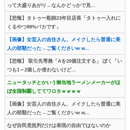
って大盛りあがり←なんかどっかで見...
【悲報】タトゥー彫師23年目店長「タトゥー入れに
くるやつ99%バカです」
【画像】女芸人の吉住さん、メイクしたら普通に美
人の部類だった→ご覧くださいw w...
【悲報】 取引先専務「Aを20個注文する」 ぼく「い
つも1～2個しか使わないけど...
ニュータッチとかいう御当地ラーメンメーカーがほ
ぼ全国制覇しててワロタｗｗｗｗ
【画像】女芸人の吉住さん、メイクしたら普通に美
人の部類だった→ご覧くださいw w...
なぜ自民党批判だけは表現の自由ではないのか