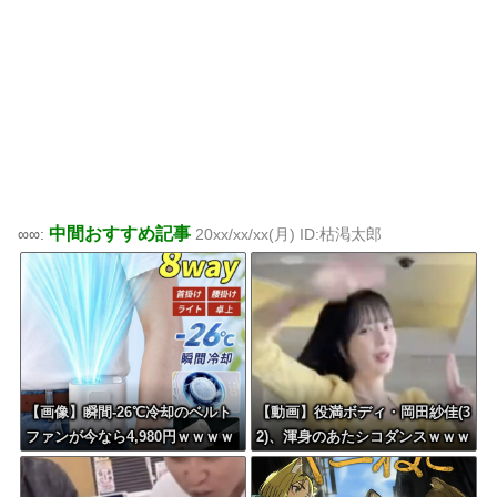
中間おすすめ記事
∞∞:
20xx/xx/xx(月) ID:枯渇太郎
【画像】瞬間-26℃冷却のベルト
【動画】役満ボディ・岡田紗佳(3
ファンが今なら4,980円ｗｗｗｗ
2)、渾身のあたシコダンスｗｗｗ
ｗｗ
ｗｗｗ