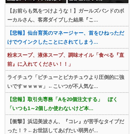
て大炎上wwwww
【お前らも気をつけような！】ガールズバンドのボ
ーカルさん、客席ダイブした結果『こ...
【悲報】仙台育英のマネージャー、首をひねっただ
けでウインクしたことにされてしまう...
粉末スープ、液体スープ、調味オイル「食べる『直
前』に入れてください！！」
ライチュウ「ピチューとピカチュウより圧倒的に強
いですｗｗｗｗ」←こいつが不人気な...
【悲報】取引先専務「Aを20個注文する」 ぼく
「いつも1～2個しか使わないけど本...
【衝撃】浜辺美波さん、『コレ』が苦手なタイプだ
った！？←お世話してあげたい弱男が...