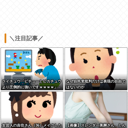
＼注目記事／
ライチュウ「ピチューとピカチュウ
なぜ自民党批判だけは表現の自由で
より圧倒的に強いですｗｗｗｗ」←
はないのか
こいつが不人気な理由
女芸人の吉住さん（36）メイクした
【画像】スレンダー美脚さん、とん