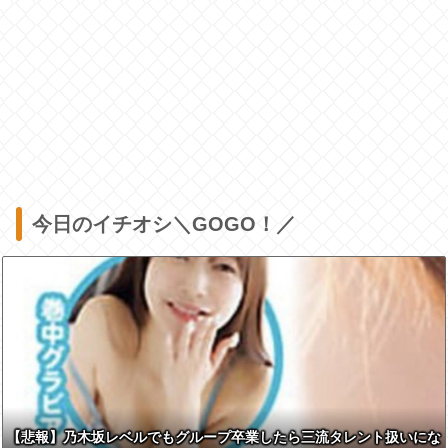
今日のイチオシ＼GOGO！／
【悲報】乃木坂レベルでもグループ卒業したら三流タレント扱いにな