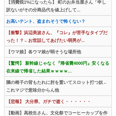
【消費税1%になったら】 町のお弁当屋さん「申し
ｗｗｗ
訳ないがその分商品代を値上げして...
お高いテント、盗まれそうで怖くない？
【衝撃】浜辺美波さん、『コレ』が苦手なタイプだ
った！？←お世話してあげたい弱男が...
【ウマ娘】各ウマ娘が弱そうな場所他
【驚愕】 新幹線じゃなく『帰省費4000円』安くなる
在来線で帰省した結果ｗｗｗｗ...
隣の椅子の背もたれに肘を置いてスロット打つ奴←
これマジで意味分からん他
【悲報】 大分県、ガチで逝く・・・・・・
【動画】高校生さん、文化祭でコーヒーカップを作