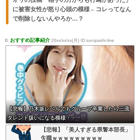
に被害女性が怒り心頭の模様←コレってなん
で削除しないんやろか…？
おすすめ記事紹介
0:
20xx/xx/xx(月) ID:suropashi-line
【悲報】乃木坂レベルでもグループ卒業したら三流
タレント扱いになる模様・・・
【悲報】「美人すぎる県警本部長」
失職ｗｗｗｗｗｗｗｗｗ