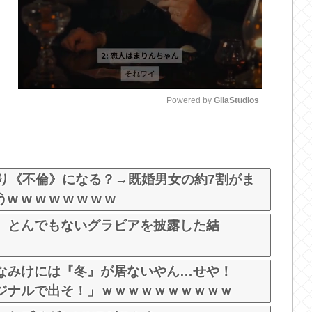
Powered by 
GliaStudios
M
u
t
とり《不倫》になる？→既婚男女の約7割がま
e
 w w w w w w
、とんでもないグラビアを披露した結
なみけには『冬』が居ないやん…せや！
ジナルで出そ！」ｗｗｗｗｗｗｗｗｗｗ