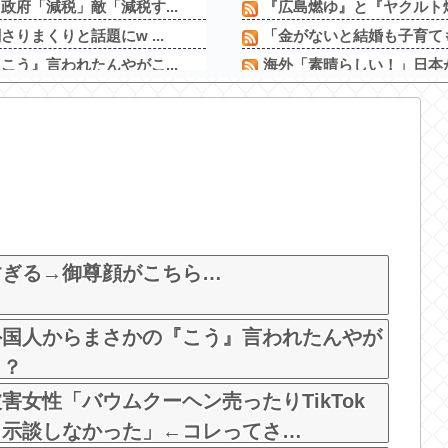
府「減税」敵「減税す...
『広島燃ゆ』と『ヤクルト燃
まくりと話題にw ...
「金がないと結婚も子育て
う』言われたんやがこ...
海外「素晴らしい！」日本が
率ｗｗｗｗｗｗｗｗｗ...
【画像】思わず保存したくな
ていた
【急いで引っ越せ】日本人が
【悲報】ロシア、じわじわ
店員とバトル勃発ｗｗ...
ワイが明日3万で勝負する
【新台】サンセイ「L牙狼 闇
ディのマン毛がHすぎ...
【新台】山佐「Lゼーガペ
ルで流行ってしまうｗ
すぎる→御尊顔がこちら…
外国人からまさかの『こう』言われたんやが
？？
女性「バウムクーヘン売ったりTikTok
ら示談しなかった」←コレってさ…