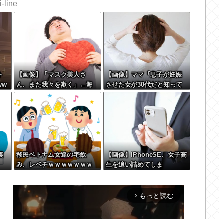
-line
ト
【画像】「マスク美人さ
【画像】ママ『息子が妊娠
ww
ん、また我々を欺く」←海
させた女が30代だと知って
外でも流行りだした結果が
卒倒した』←これ
こちらw w w w w w w
震
移民ベトナム女達の宅飲
【画像】iPhoneSE、女子高
み、レベチｗｗｗｗｗｗｗ
生を追い詰めてしま
ｗｗｗｗｗｗｗｗｗｗｗｗ
う・・・
ｗｗｗｗｗ