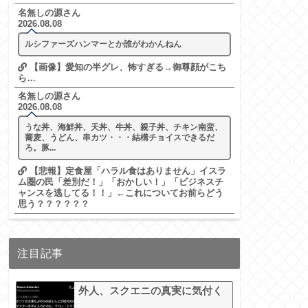
名無しの源さん
2026.08.08
ルシファーズハンマーとか誰がわかんねん
【画像】愛知の半グレ、怖すぎる→御尊顔がこち
ら…
名無しの源さん
2026.08.08
うな丼、海鮮丼、天丼、牛丼、親子丼、チキン南蛮、
蕎麦、うどん、串カツ・・・結構チョイスできるだ
ろ。豚...
【悲報】定食屋「ハラル食はありません」イスラ
ム圏の民「差別だ！」「おかしい！」「ビジネスチ
ャンスを逃してる！！」←これについてお前らどう
思う？？？？？？
注目記事
外人、スクエニの真実に気付く