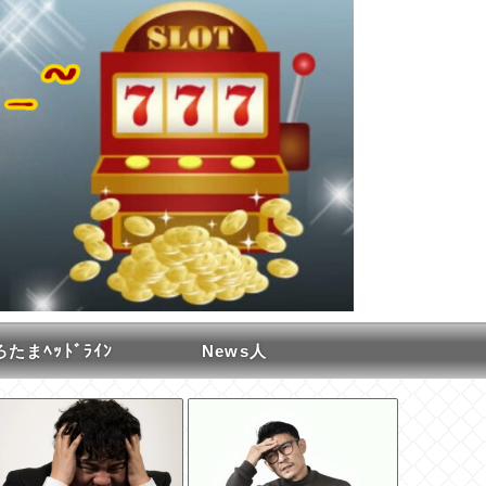
たまﾍｯﾄﾞﾗｲﾝ
News人