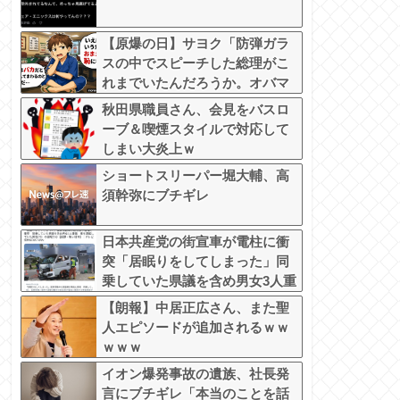
【原爆の日】サヨク「防弾ガラ
スの中でスピーチした総理がこ
れまでいたんだろうか。オバマ
大統領でさえ、防弾ガラスなん
秋田県職員さん、会見をバスロ
てなかった！」→石破茂＆オバ
ーブ＆喫煙スタイルで対応して
マ大統領も使ってました
しまい大炎上ｗ
ショートスリーパー堀大輔、高
須幹弥にブチギレ
日本共産党の街宣車が電柱に衝
突「居眠りをしてしまった」同
乗していた県議を含め男女3人重
傷
【朗報】中居正広さん、また聖
人エピソードが追加されるｗｗ
ｗｗｗ
イオン爆発事故の遺族、社長発
言にブチギレ「本当のことを話