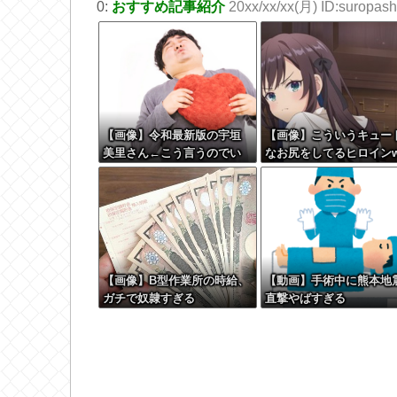
0:
おすすめ記事紹介
20xx/xx/xx(月) ID:suropashi
【画像】令和最新版の宇垣
【画像】こういうキュー
美里さん←こう言うのでい
なお尻をしてるヒロイン
いんだよが目一杯詰まって
wwwwwwww
ると話題にw w w w w w w
w w
【画像】B型作業所の時給、
【動画】手術中に熊本地
ガチで奴隷すぎる
直撃やばすぎる