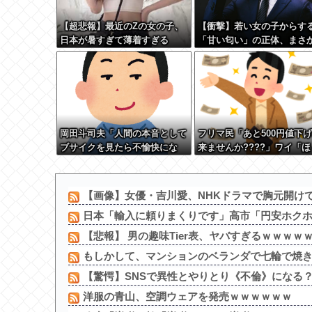
【超悲報】最近のZの女の子、
【衝撃】若い女の子からす
日本が暑すぎて薄着すぎる
「甘い匂い」の正体、まさ
からないDTなんておらんよ
な？よな？w w w w w w w
w w w
岡田斗司夫「人間の本音として
フリマ民「あと500円値下
ブサイクを見たら不愉快にな
来ませんか????」ワイ「ほ
る。この責任をどうとるんだ」
い購入ｗ」
【画像】女優・吉川愛、NHKドラマで胸元開け
日本「輸入に頼りまくりです」高市「円安ホク
【悲報】 男の趣味Tier表、ヤバすぎるｗｗｗｗ
もしかして、マンションのベランダで七輪で焼き肉っ
【驚愕】SNSで異性とやりとり《不倫》になる？→
洋服の青山、空調ウェアを発売ｗｗｗｗｗｗ