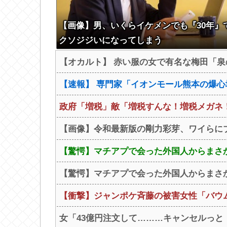
【画像】男、いくらイケメンでも『30年』
クソジジいになってしまう
【オカルト】 赤い服の女で有名な梅田「泉
【速報】 専門家「イオンモール熊本の爆心
政府「増税」敵「増税すんな！増税メガネ！
【画像】令和最新版の剛力彩芽、ワイらにブッ刺
【驚愕】マチアプで会った外国人からまさか
【驚愕】マチアプで会った外国人からまさか
【衝撃】ジャンポケ斉藤の被害女性「バウムクー
女「43億円注文して………キャンセルっと