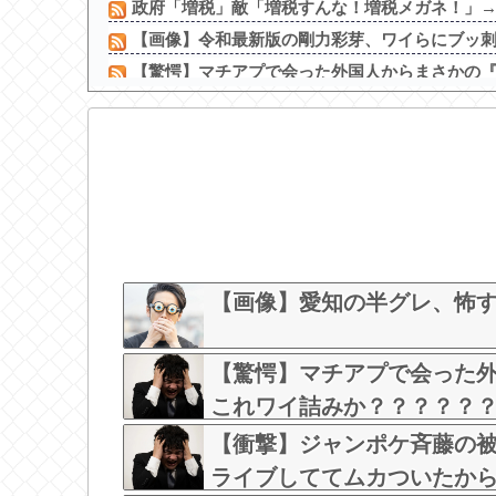
政府「増税」敵「増税すんな！増税メガネ！」→政
【画像】令和最新版の剛力彩芽、ワイらにブッ刺さり
【驚愕】マチアプで会った外国人からまさかの『こ
【画像】 風俗でこうゆう嬢を指名した時の当たり
【朗報】 ビッグダディの娘、結構エ●チになっ
【画像】 ドスケベ体育祭、開幕ｗｗｗ
島倉りか様、モッツァレラチーズを巡ってスーパー
【画像】5億円を目の前にした吉岡里帆の顔ｗ
【画像】セクシー女優・白石茉莉奈、ムッチムチボ
【画像】見せブラ・見せパン、過去にないレベ
【画像】愛知の半グレ、怖
【驚愕】マチアプで会った
これワイ詰みか？？？？？
【衝撃】ジャンポケ斉藤の被害
ライブしててムカついたか