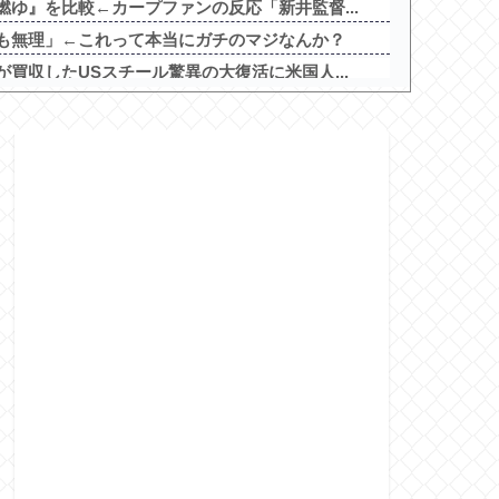
ゆ』を比較←カープファンの反応「新井監督...
も無理」←これって本当にガチのマジなんか？
買収したUSスチール驚異の大復活に米国人...
る「笑える画像・最高な画像」貼っていけｗ...
減り｢外国人が増えた｣市区町村ランキング...
と逝き始める
べきスロット
を照らす者」スペック詳細！ATは平均7...
インETR」発売告知画像が公開！