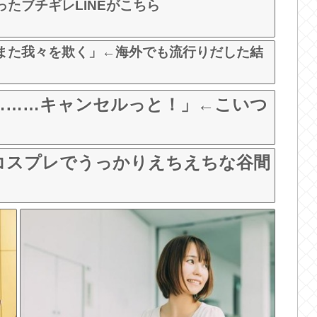
たブチギレLINEがこちら
また我々を欺く」←海外でも流行りだした結
て………キャンセルっと！」←こいつ
コスプレでうっかりえちえちな谷間