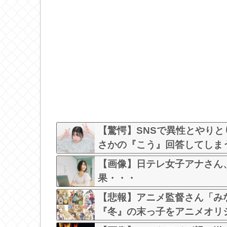
【驚愕】SNSで異性とやり
さかの『こう』回答してしまうw w
【画像】日テレ女子アナさん
果・・・
【悲報】アニメ監督さん「み
『冬』の末っ子をアニメオリ