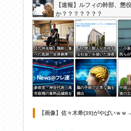
【速報】ルフィの幹部、懲役
か？？？？？？？
【九州名物】鶏刺し食
「人間と獣人が共存す
「小泉
べた医師、全身麻痺
る社会」を描いた深夜
民らが
へ…「死んだほうが良
アニメに喫煙、違法薬
叫ｗｗ
かった」
物の連想シーンも…視
聴者批判でBPO議論
参政党・神谷代表、高
脳の手術で正常な脳を
中国「
市政権の食料品減税を
摘出
者の立
「天下の愚策」と一刀
うとす
両断
【画像】佐々木希(39)がやばいｗ