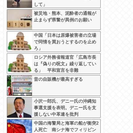
して」
被災地・熊本、泥酔者の通報が
止まらず県警が異例のお願い
中国「日本は原爆被害者の立場
で同情を買おうとするのを止め
ろ」
ロシア外務省報道官「広島市長
は『偽りの呪文』繰り返してい
る」 平和宣言を非難
昔の自販機が最高すぎる
小沢一郎氏、デニー氏の沖縄知
事選支援を表明。デニー氏を支
援しない中革連を批判
中国の海警局と海軍の船が衝突2
人死亡 南シナ海でフィリピン