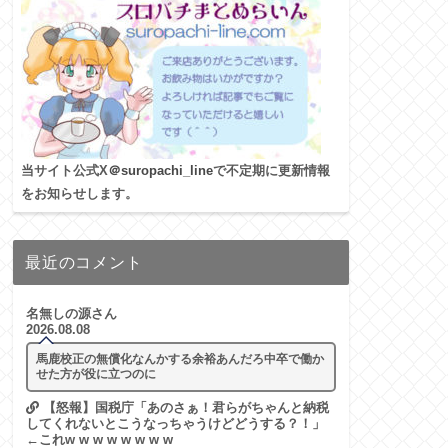
当サイト公式X
＠suropachi_line
で不定期に更新情報
をお知らせします。
最近のコメント
名無しの源さん
2026.08.08
馬鹿校正の無償化なんかする余裕あんだろ中卒で働か
せた方が役に立つのに
【怒報】国税庁「あのさぁ！君らがちゃんと納税
してくれないとこうなっちゃうけどどうする？！」
←これw w w w w w w w