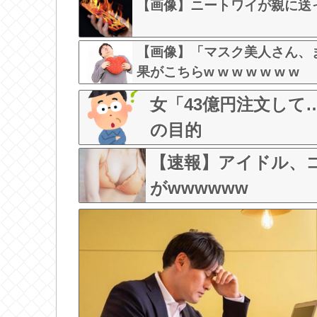
【画像】ニートワイが親に送っ
【画像】「マスク美人さん、
果がこちらw w w w w w w
女「43億円注文し
の目的
【速報】アイドル、
がwwwwww