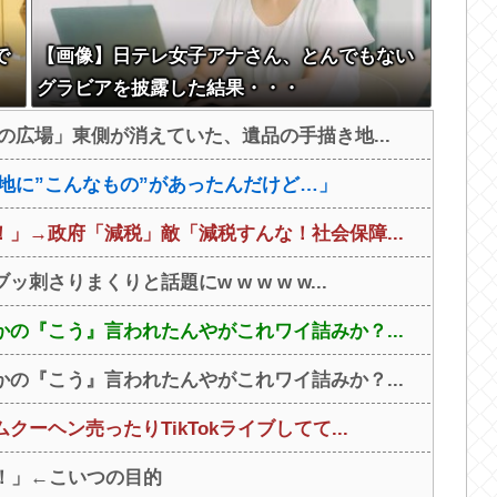
で
【画像】日テレ女子アナさん、とんでもない
グラビアを披露した結果・・・
の広場」東側が消えていた、遺品の手描き地...
地に”こんなもの”があったんだけど…」
」→政府「減税」敵「減税すんな！社会保障...
さりまくりと話題にw w w w w...
の『こう』言われたんやがこれワイ詰みか？...
の『こう』言われたんやがこれワイ詰みか？...
ヘン売ったりTikTokライブしてて...
！」←こいつの目的