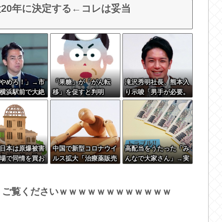
20年に決定する←コレは妥当
やめろ！」→市
「果糖」が「がん転
滝沢秀明社長、熊本入
横浜駅前で大絶
移」を促すと判明
り示唆「男手が必要。
ｗｗｗｗｗｗ
時間を見つけて行きた
い」
日本は原爆被害
中国で新型コロナウイ
高配当をうたった「み
場で同情を買お
ルス拡大「治療薬販売
んなで大家さん」→実
るのを止めろ」
制限指針」のせいで薬
態は2881億円の債務超
局で買えず
過
ｗ→ご覧くださいｗｗｗｗｗｗｗｗｗｗｗｗ