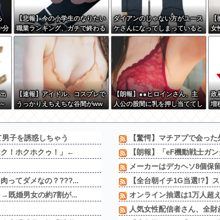
る
【悲報】今の小学生のなりたい
ダイアンのじゃない方がユース
【
か分
職業ランキング、ガチで終わる
ケさんになってしまっていると
女
いう事実←これ
T
 w
た
っ
げ出
【速報】アイドル、コスプレで
【朗報】●●ヒロインさん、主
政
～
うっかりえちえちな谷間がww
人公の股間に乳を押し当ててし
増
wwww
まうwwwww
敵
な
て男子を誘惑しちゃう
【驚愕】マチアプで会った外
ホク！ホクホクゥ！」←
【朗報】「eF機動戦士ガンダ
ｗ
メーカーはデカヘソ8個保
てダメなの？???...
【全台朝イチ1G当選!?】スロ
既婚男女の約7割が...
オンライン抽選は1万人超え
人気女性配信者さん、全財産