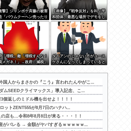
衝撃】ジャンポケ斉藤の被害
【画像】『戦争反対』を叫ぶ平
性「バウムクーヘン売ったり
和団体、最悪な場所でデモをし
ikTokライブしててムカつい
てしまう
から示談しなかった」←コレ
てさ…
府「増税」敵「増税すんな！
ダイアンのじゃない方がユース
税メガネ！」→政府「減税」
ケさんになってしまっていると
「減税すんな！社会保障どう
いう事実←これ
る！」
国人からまさかの『こう』言われたんやがこ...
ムSEEDクライマックス」導入記念、こ...
留3個返しのミドル機を出せよ！！！！
ットZENT555が8月7日のハナハ...
の店も…令和8年8月8日が来る・・・！！
がバレる → 金額がヤバすぎるｗｗｗｗｗ...