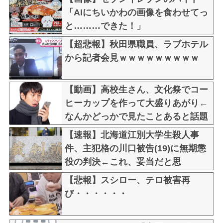
「AIにちいかわの画像を食わせてっ
と………できた！」
【超悲報】秋田県職員、ラブホテル
から記者会見ｗｗｗｗｗｗｗｗｗ
【動画】高校生さん、文化祭でコー
ヒーカップを作って大盛りあがり←
なんかどっかで見たことあると話題
に
【速報】北海道江別大学生殺人事
件、主犯格の川口被告(19)に無期懲
役の判決←これ、妥当だと思
う？？？？？？
【悲報】スシロー、テロ被害再
び・・・・・・