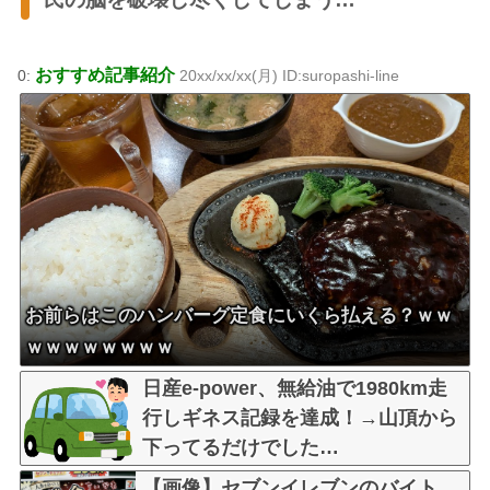
おすすめ記事紹介
0:
20xx/xx/xx(月) ID:suropashi-line
お前らはこのハンバーグ定食にいくら払える？ｗｗ
ｗｗｗｗｗｗｗｗ
日産e-power、無給油で1980km走
行しギネス記録を達成！→山頂から
下ってるだけでした…
【画像】セブンイレブンのバイト