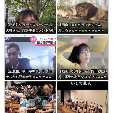
【悲報】ショートスリーパー堀
【画像】東京のライオンさん、
大輔さん、誹謗中傷コメントが1
溶けるｗｗｗｗｗｗｗｗｗｗｗ
万件を越えて号泣してしまうｗ
ｗｗｗｗｗｗｗｗｗｗｗ
ｗｗｗｗ
【超悲報】秋田県職員、ラブホ
【動画】役満ボディ・岡田紗佳(3
テルから記者会見ｗｗｗｗｗｗ
2)、渾身のあたシコダンスｗｗｗ
ｗｗｗ
ｗｗｗ