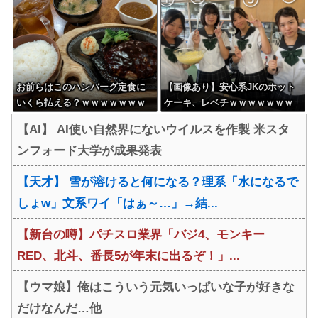
お前らはこのハンバーグ定食に
【画像あり】安心系JKのホット
いくら払える？ｗｗｗｗｗｗｗ
ケーキ、レベチｗｗｗｗｗｗｗ
ｗｗｗ
ｗｗｗｗｗｗｗｗｗｗｗｗｗｗ
【AI】 AI使い自然界にないウイルスを作製 米スタ
ｗｗｗ
ンフォード大学が成果発表
【天才】 雪が溶けると何になる？理系「水になるで
しょw」文系ワイ「はぁ～…」→結...
【新台の噂】パチスロ業界「バジ4、モンキー
RED、北斗、番長5が年末に出るぞ！」...
【ウマ娘】俺はこういう元気いっぱいな子が好きな
だけなんだ…他