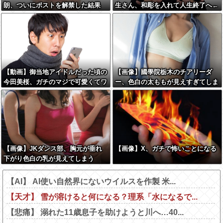
朗、ついにポストを解禁した結果
生さん、和彫を入れて人生終了へ←
これw w w w w w
【動画】御当地アイドルだった頃の
【画像】國學院栃木のチアリーダ
今田美桜、ガチのマジで可愛くてワ
ー、色白の太ももが見えすぎてしま
イらをびびらせまくってしまうw w
うwww
w w w w w w
【画像】JKダンス部、胸元が垂れ
【画像】X、ガチで怖いことになる
下がり色白の乳が見えてしまう
【AI】 AI使い自然界にないウイルスを作製 米...
【天才】 雪が溶けると何になる？理系「水になるで...
【悲痛】 溺れた11歳息子を助けようと川へ…40...