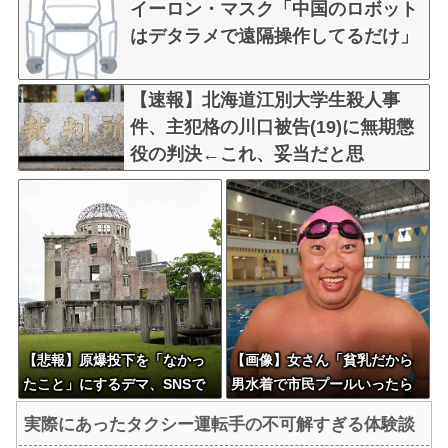
イーロン・マスク「中国のロボット
はデタラメで遠隔操作してるだけ」
【速報】北海道江別大学生殺人事
件、主犯格の川口被告(19)に無期懲
役の判決←これ、妥当だと思
う？？？？？？
【悲報】原爆投下を「なかっ
【画像】女さん「貧乳だから
たこと」にするデマ、SNSで
男水着で市民プールいったら
拡散されてしまう
周りがコソコソしだしてやば
実際にあったタクシー運転手の不可解すぎる体験談
いwwwwwwww」5万いいね