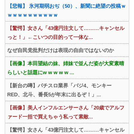
【悲報】 氷河期弱おぢ（50）、新聞に絶望の投稿ｗ
ｗｗｗｗｗｗｗｗｗｗ
【驚愕】女さん「43億円注文して………キャンセル
っと！」←こいつの目的って一体な...
なぜ自民党批判だけは表現の自由ではないのか
【画像】本田望結の妹、姉妹で並んだ姿が大変素晴
らしいと話題にw w w w w ...
【新台の噂】パチスロ業界「バジ4、モンキー
RED、北斗、番長5が年末に出るぞ！」...
【画像】美人インフルエンサーさん「20歳でアルフ
ァード一括で買えちゃう私って素敵...
【驚愕】女さん「43億円注文して………キャンセル