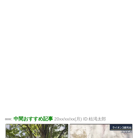
中間おすすめ記事
∞∞:
20xx/xx/xx(月) ID:枯渇太郎