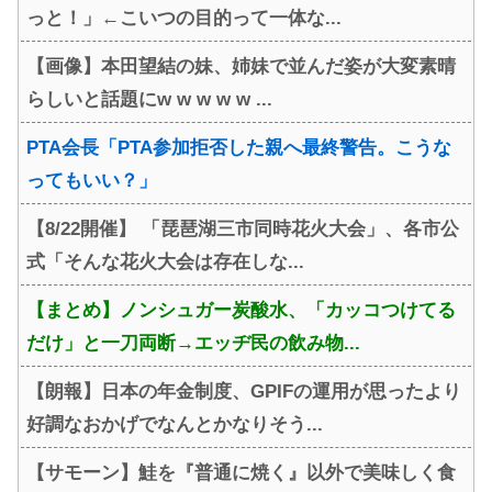
っと！」←こいつの目的って一体な...
【画像】本田望結の妹、姉妹で並んだ姿が大変素晴
らしいと話題にw w w w w ...
PTA会長「PTA参加拒否した親へ最終警告。こうな
ってもいい？」
【8/22開催】 「琵琶湖三市同時花火大会」、各市公
式「そんな花火大会は存在しな...
【まとめ】ノンシュガー炭酸水、「カッコつけてる
だけ」と一刀両断→エッヂ民の飲み物...
【朗報】日本の年金制度、GPIFの運用が思ったより
好調なおかげでなんとかなりそう...
【サモーン】鮭を『普通に焼く』以外で美味しく食