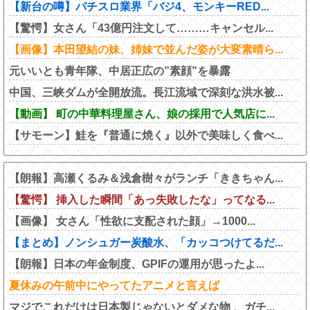
【新台の噂】パチスロ業界「バジ4、モンキーRED...
【驚愕】女さん「43億円注文して………キャンセル...
【画像】本田望結の妹、姉妹で並んだ姿が大変素晴ら...
元いいとも青年隊、中居正広の”素顔”を暴露
中国、三峡ダムが全開放流。長江流域で深刻な洪水被...
【動画】 町の中華料理屋さん、娘の採用で人気店に...
【サモーン】鮭を『普通に焼く』以外で美味しく食べ...
【朗報】高瀬くるみ＆浅倉樹々がランチ「ききちゃん...
【驚愕】 挿入した瞬間「あっ失敗したな」ってなる...
【画像】 女さん「性欲に支配された顔」→1000...
【まとめ】ノンシュガー炭酸水、「カッコつけてるだ...
【朗報】日本の年金制度、GPIFの運用が思ったよ...
夏休みの午前中にやってたアニメと言えば
マジでこれだけは日本製じゃないとダメな物 、ガチ...