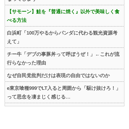
【サモーン】鮭を『普通に焼く』以外で美味しく食
べる方法
白浜町「100万やるからパンダに代わる観光資源考
えて」
チー牛「デブの事豚丼って呼ぼうぜ！」←これが流
行らなかった理由
なぜ自民党批判だけは表現の自由ではないのか
e東京喰種999でLT入ると周囲から「駆け抜けろ！」
って思念を凄まじく感じる…