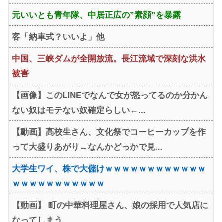
元いいとも青年隊、中居正広の”素顔”を暴露
客「納車式？いいよ」他
中国、三峡ダムが全開放流。長江流域で深刻な洪水
被害
【画像】このLINEでなんで女が怒ってるのか分かん
ない奴はモテない奴確定らしい←...
【動画】高校生さん、文化祭でコーヒーカップを作
って大盛りあがり←なんかどっかで見...
大学生ワイ、株で大儲けｗｗｗｗｗｗｗｗｗｗｗｗ
ｗｗｗｗｗｗｗｗｗｗｗ
【動画】 町の中華料理屋さん、娘の採用で人気店に
なってしまう