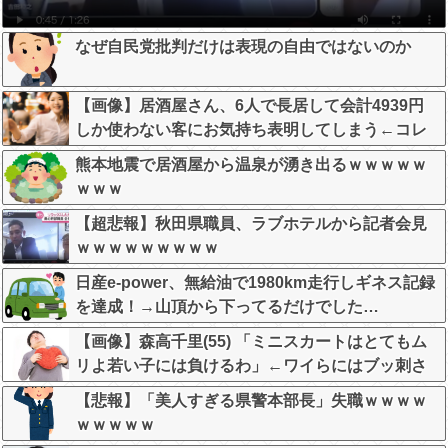
なぜ自民党批判だけは表現の自由ではないのか
【画像】居酒屋さん、6人で長居して会計4939円
しか使わない客にお気持ち表明してしまう←コレ
どっちが悪いんや？？？？？？
熊本地震で居酒屋から温泉が湧き出るｗｗｗｗｗ
ｗｗｗ
【超悲報】秋田県職員、ラブホテルから記者会見
ｗｗｗｗｗｗｗｗｗ
日産e-power、無給油で1980km走行しギネス記録
を達成！→山頂から下ってるだけでした…
【画像】森高千里(55) 「ミニスカートはとてもム
リよ若い子には負けるわ」←ワイらにはブッ刺さ
りまくってしまうw w w w w w
【悲報】「美人すぎる県警本部長」失職ｗｗｗｗ
ｗｗｗｗｗ