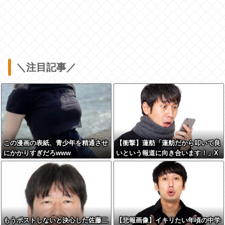
＼注目記事／
この漫画の表紙、青少年を精通させ
【衝撃】蓮舫「蓮舫だから叩いて良
にかかりすぎだろwww
いという報道に向き合います！」X
民「高市だから叩いて良いをやって
るのがお前だろ」←これ…w w
もうポストしないと決心した佐藤二
【悲報画像】イキリたい年頃の中学