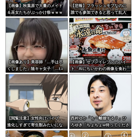
【画像】秋葉原で大量のメイド
【悲報】フラッシュモブなのに
＆巫女たちがぶっかけ祭ｗｗｗ
誰でも参加できると思って乱入
ｗｗｗｗｗｗｗｗ
した結果ｗｗｗｗｗｗｗｗｗｗ
【画像あり】美容師「…手は尽
【画像】セブンイレブンのバイ
くしました」陰キャ女子「…ﾋｭ
ト「AIにちいかわの画像を食わ
ｯ」→結果・・・
せてっと………できた！」
【閲覧注意】女性向けバイブ、
西村ゆか「もー離婚する？」ひ
進化しすぎて寄生獣みたいにな
ろゆき「ちょちょw待ってくださ
ってしまう・・・
いよー」←これさぁ