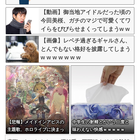
【動画】御当地アイドルだった頃の
今田美桜、ガチのマジで可愛くてワ
イらをびびらせまくってしまうw w
w w w w w w
【画像】レベチ過ぎるギャルさん、
とんでもない格好を披露してしまう
w w w w w w w
【悲報】メイドインアビスの
中学生の射精とかいう二度と
主題歌、ホロライブに決まっ
味わえない快感ｗｗｗｗｗ
て大炎上wwwww