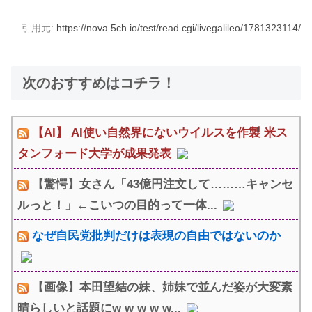
引用元:
https://nova.5ch.io/test/read.cgi/livegalileo/1781323114/
次のおすすめはコチラ！
【AI】 AI使い自然界にないウイルスを作製 米ス
タンフォード大学が成果発表
【驚愕】女さん「43億円注文して………キャンセ
ルっと！」←こいつの目的って一体...
なぜ自民党批判だけは表現の自由ではないのか
【画像】本田望結の妹、姉妹で並んだ姿が大変素
晴らしいと話題にw w w w w...