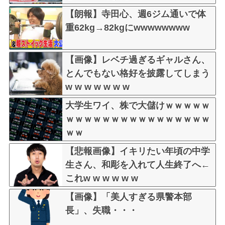
【朗報】寺田心、週6ジム通いで体
重62kg→82kgにwwwwwwww
【画像】レベチ過ぎるギャルさん、
とんでもない格好を披露してしまう
w w w w w w w
大学生ワイ、株で大儲けｗｗｗｗｗ
ｗｗｗｗｗｗｗｗｗｗｗｗｗｗｗｗ
ｗｗ
【悲報画像】イキリたい年頃の中学
生さん、和彫を入れて人生終了へ←
これw w w w w w
【画像】「美人すぎる県警本部
長」、失職・・・