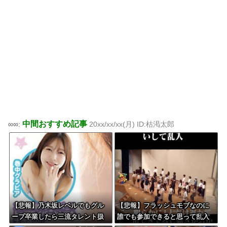
中間おすすめ記事
∞∞:
20xx/xx/xx(月) ID:枯渇太郎
【悲報】乃木坂レベルでもグル
【悲報】フラッシュモブなのに
ープ卒業したら三流タレント扱
誰でも参加できると思って乱入