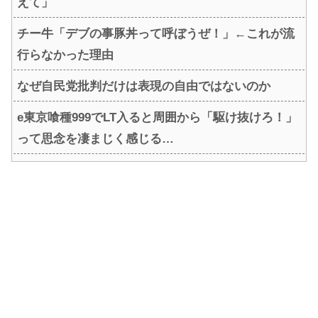
えて」
チー牛「デブの事豚丼って呼ぼうぜ！」←これが流
行らなかった理由
なぜ自民党批判だけは表現の自由ではないのか
e東京喰種999でLT入ると周囲から「駆け抜けろ！」
って思念を凄まじく感じる…