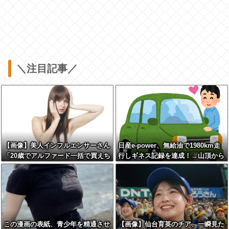
＼注目記事／
【画像】美人インフルエンサーさん
日産e-power、無給油で1980km走
「20歳でアルファード一括で買えち
行しギネス記録を達成！→山頂から
ゃう私って素敵」←これってガチな
下ってるだけでした…
ん？それともネタなん？w w w w w
w w w w
この漫画の表紙、青少年を精通させ
【画像】仙台育英のチア、一瞬見た