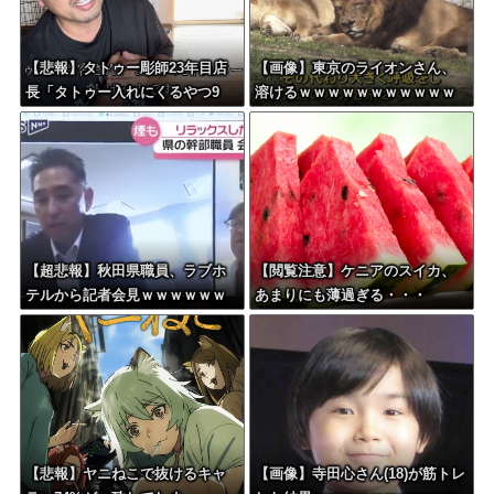
【悲報】タトゥー彫師23年目店
【画像】東京のライオンさん、
長「タトゥー入れにくるやつ9
溶けるｗｗｗｗｗｗｗｗｗｗｗ
9%バカです」
ｗｗｗｗｗｗｗｗｗｗｗ
【超悲報】秋田県職員、ラブホ
【閲覧注意】ケニアのスイカ、
テルから記者会見ｗｗｗｗｗｗ
あまりにも薄過ぎる・・・
ｗｗｗ
【悲報】ヤニねこで抜けるキャ
【画像】寺田心さん(18)が筋トレ