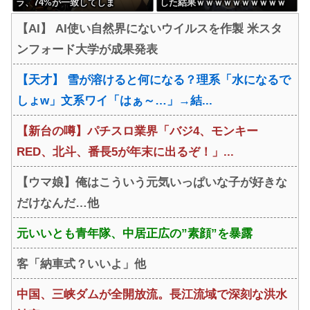
ラ、74%が一致してしま
した結果ｗｗｗｗｗｗｗｗｗｗ
う・・・
ｗｗｗｗｗｗｗｗｗ
【AI】 AI使い自然界にないウイルスを作製 米スタ
ンフォード大学が成果発表
【天才】 雪が溶けると何になる？理系「水になるで
しょw」文系ワイ「はぁ～…」→結...
【新台の噂】パチスロ業界「バジ4、モンキー
RED、北斗、番長5が年末に出るぞ！」...
【ウマ娘】俺はこういう元気いっぱいな子が好きな
だけなんだ…他
元いいとも青年隊、中居正広の”素顔”を暴露
客「納車式？いいよ」他
中国、三峡ダムが全開放流。長江流域で深刻な洪水