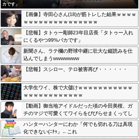
カです」
【画像】寺田心さん(18)が筋トレした結果ｗｗｗｗ
ｗｗｗｗｗｗｗｗｗｗｗｗｗｗｗ
【悲報】タトゥー彫師23年目店長「タトゥー入れ
にくるやつ99%バカです」
新聞さん、ラテ欄の野球中継に壮大な縦読みを仕
込んでしまうwwwwwww
【悲報】スシロー、テロ被害再び・・・・・・
大学生ワイ、株で大儲けｗｗｗｗｗｗｗｗｗｗｗ
ｗｗｗｗｗｗｗｗｗｗｗｗ
【動画】御当地アイドルだった頃の今田美桜、ガ
チのマジで可愛くてワイらをびびらせまくってし
まうw w w w w w w w
ハンターハンターにわか「何でも切れる刀は具現
化できない(ﾆﾁｯ」←これ