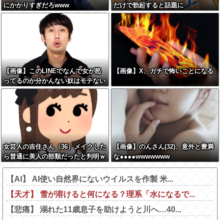
にかかりすぎだろwww
だけで勃起すると話題に
【画像】このLINEでなんで女が怒
【画像】X、ガチで怖いことになる
ってるのか分かんない奴はモテない
奴確定らしい←お前らは勿論わかる
よな？？？？？？？
女芸人の吉住さん（36）メイクした
【画像】のんさん(32)、意外と豊満
ら普通に美人の部類だったと判明ｗ
な●●●●wwwwwww
ｗｗｗｗｗｗｗｗ
【AI】 AI使い自然界にないウイルスを作製 米...
【天才】 雪が溶けると何になる？理系「水になるで...
【悲痛】 溺れた11歳息子を助けようと川へ…40...