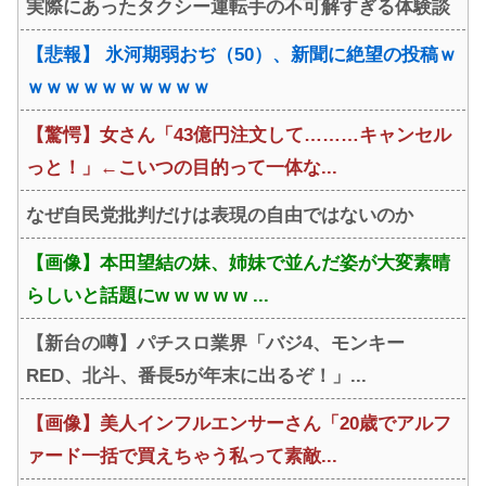
実際にあったタクシー運転手の不可解すぎる体験談
【悲報】 氷河期弱おぢ（50）、新聞に絶望の投稿ｗ
ｗｗｗｗｗｗｗｗｗｗ
【驚愕】女さん「43億円注文して………キャンセル
っと！」←こいつの目的って一体な...
なぜ自民党批判だけは表現の自由ではないのか
【画像】本田望結の妹、姉妹で並んだ姿が大変素晴
らしいと話題にw w w w w ...
【新台の噂】パチスロ業界「バジ4、モンキー
RED、北斗、番長5が年末に出るぞ！」...
【画像】美人インフルエンサーさん「20歳でアルフ
ァード一括で買えちゃう私って素敵...