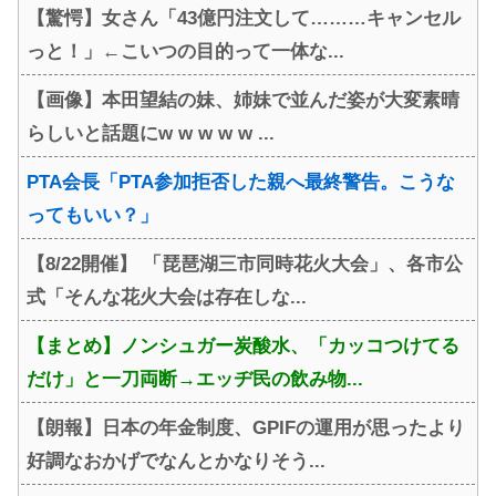
【驚愕】女さん「43億円注文して………キャンセル
っと！」←こいつの目的って一体な...
【画像】本田望結の妹、姉妹で並んだ姿が大変素晴
らしいと話題にw w w w w ...
PTA会長「PTA参加拒否した親へ最終警告。こうな
ってもいい？」
【8/22開催】 「琵琶湖三市同時花火大会」、各市公
式「そんな花火大会は存在しな...
【まとめ】ノンシュガー炭酸水、「カッコつけてる
だけ」と一刀両断→エッヂ民の飲み物...
【朗報】日本の年金制度、GPIFの運用が思ったより
好調なおかげでなんとかなりそう...