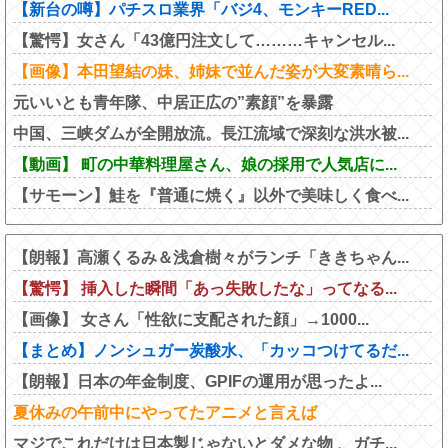
【新台の噂】パチスロ業界「バジ4、モンキーRED...
【驚愕】女さん「43億円注文して………キャンセル...
【画像】本田望結の妹、姉妹で並んだ姿が大変素晴ら...
元いいとも青年隊、中居正広の”素顔”を暴露
中国、三峡ダムが全開放流。長江流域で深刻な洪水被...
【動画】 町の中華料理屋さん、娘の採用で人気店に...
【サモーン】鮭を『普通に焼く』以外で美味しく食べ...
【朗報】高瀬くるみ＆浅倉樹々がランチ「ききちゃん...
【驚愕】 挿入した瞬間「あっ失敗したな」ってなる...
【画像】 女さん「性欲に支配された顔」→1000...
【まとめ】ノンシュガー炭酸水、「カッコつけてるだ...
【朗報】日本の年金制度、GPIFの運用が思ったよ...
夏休みの午前中にやってたアニメと言えば
マジでこれだけは日本製じゃないとダメな物 、ガチ...