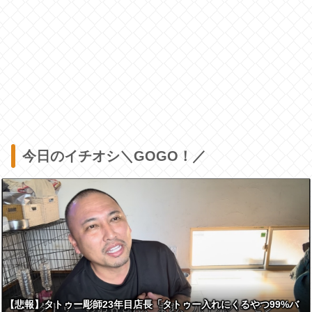
今日のイチオシ＼GOGO！／
【悲報】タトゥー彫師23年目店長「タトゥー入れにくるやつ99%バ