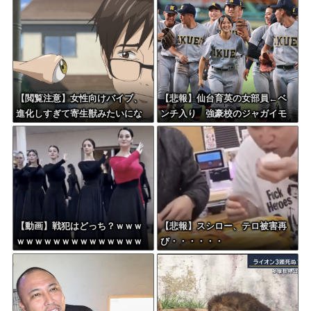
いになる模様・・・
した結果ｗｗｗｗｗｗｗｗｗｗ
【閲覧注意】女性向けバイブ、
【悲報】仙台育英の女部員←ベ
進化しすぎて寄生獣みたいにな
ンチ入り 強豪校のジャガイモ
ってしまう・・・
ダンサー←ベンチ外
【動画】戦犯はどっち？ｗｗｗ
【悲報】スシロー、テロ被害再
ｗｗｗｗｗｗｗｗｗｗｗｗｗｗ
び・・・・・・
ｗｗｗ