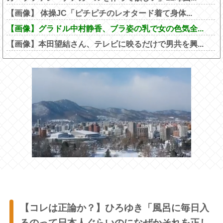
【画像】 体操JC「ピチピチのレオタード着て身体...
【画像】グラドル中村静香、ブラ姿の乳で女の色気全...
【画像】本田望結さん、テレビに映るだけで男共を興...
【コレは正論か？】ひろゆき「風呂に毎日入
るのって日本人ぐらいのになぜかそれを正し