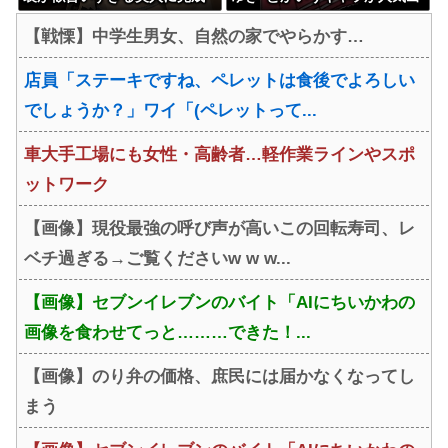
する
なかった理由、改めて見ると
【戦慄】中学生男女、自然の家でやらかす…
ガチで謎wwwwwwwwwwww
w
店員「ステーキですね、ペレットは食後でよろしい
でしょうか？」ワイ「(ペレットって...
車大手工場にも女性・高齢者…軽作業ラインやスポ
ットワーク
【画像】現役最強の呼び声が高いこの回転寿司、レ
ベチ過ぎる→ご覧くださいw w w...
【画像】セブンイレブンのバイト「AIにちいかわの
画像を食わせてっと………できた！...
【画像】のり弁の価格、庶民には届かなくなってし
まう