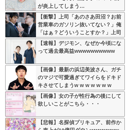
が炎上してしまう…
【衝撃】上司「あのさあ田沼？お前
営業車のガソリン抜いてない？」俺
「はぁ？どういうことすか？」上司
「自分の車に入れ替えたりしてな
【速報】デジモン、なぜか今頃にな
い？？」←これw w w w w w
って過去最高益wwwwwwwwww
【画像】最新の浜辺美波さん、ガチ
のマジで可愛過ぎてワイらをドキド
キさせてしまうw w w w w w w
【画像】女の子が性行為の後にして
欲しいことがこちら・・・
【悲報】名探偵プリキュア、前作か