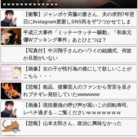
ｗｗｗｗｗｗｗｗｗｗｗｗｗ
【衝撃】ジャンポケ斉藤の妻さん、夫の求刑7年翌
日にInstagram更新しSNS民をザワつかせてしま
う…
平成三大事件「ミッチーサッチー騒動」「和泉元
彌Wブッキング事件」あとひとつは？
【写真付】中川翔子さんのハワイの結婚式、何故
か旦那がいない
【画像】女の子が性行為の後にして欲しいことが
こちら・・・
【悲報】粗品、後輩芸人のファンから苦言を呈さ
れブチギレ発狂していたwwwwww
【画像】現役最強の呼び声が高いこの回転寿司、
レベチ過ぎる→ご覧くださいw w w w w w w
【悲報】山本太郎さん、政治に興味なかった