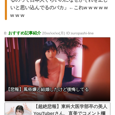
いと思い込んでるのバカ」←これw w w w w
w w w
おすすめ記事紹介
0:
20xx/xx/xx(月) ID:suropashi-line
【悲報】風俗嬢と結婚したけど後悔してる
【超絶悲報】東科大医学部卒の美人
YouTuberさん、直美でコメント欄