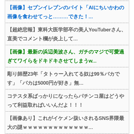
【画像】セブンイレブンのバイト「AIにちいかわの
画像を食わせてっと………できた！...
【超絶悲報】東科大医学部卒の美人YouTuberさん、
直美でコメント欄が炎上して...
【画像】最新の浜辺美波さん、ガチのマジで可愛過
ぎてワイらをドキドキさせてしまうw...
彫り師歴23年「タトゥー入れてる奴は99％バカで
す」「バカは5000円が好き」無...
コテスタ系ばっかりになったらパチンコ屋はどうや
って利益取ればいいんだよ！！！
【画像あり】これがイケメン扱いされるSNS界隈最
大の謎ｗｗｗｗｗｗｗｗｗｗｗｗｗ...