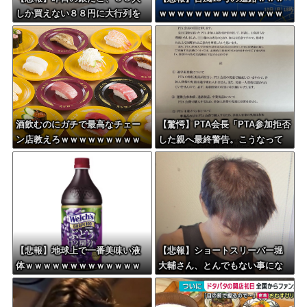
しか買えない８８円に大行列を
ｗｗｗｗｗｗｗｗｗｗｗｗｗｗ
なす都民コチラ・・・
酒飲むのにガチで最高なチェー
【驚愕】PTA会長「PTA参加拒否
ン店教えろｗｗｗｗｗｗｗｗｗ
した親へ最終警告。こうなって
ｗ
もいい？」
【悲報】地球上で一番美味い液
【悲報】ショートスリーバー堀
体ｗｗｗｗｗｗｗｗｗｗｗｗｗ
大輔さん、とんでもない事にな
ｗｗｗｗｗｗｗｗｗｗｗｗｗｗ
る・・・
ｗｗｗｗｗｗ