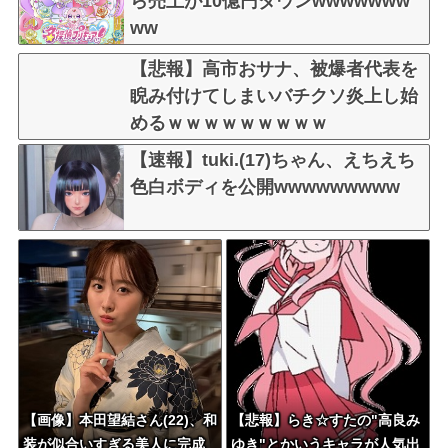
ら売上が10億円ダウンwwwwwww
ww
【悲報】高市おサナ、被爆者代表を
睨み付けてしまいバチクソ炎上し始
めるｗｗｗｗｗｗｗｗｗ
【速報】tuki.(17)ちゃん、えちえち
色白ボディを公開wwwwwwwww
【画像】本田望結さん(22)、和
【悲報】らき☆すたの"高良み
装が似合いすぎる美人に完成
ゆき"とかいうキャラが人気出