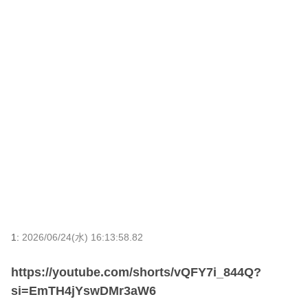
1:
2026/06/24(水) 16:13:58.82
https://youtube.com/shorts/vQFY7i_844Q?
si=EmTH4jYswDMr3aW6