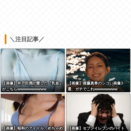
＼注目記事／
【画像】井戸田潤が愛した『乳首』
【画像】後藤真希のシコい画像3
がこちらwwwwwwwwww
選、ガチでこれwwwwwwww
【画像】昭和のアイドル、めちゃめ
【画像】セブンイレブンのバイト