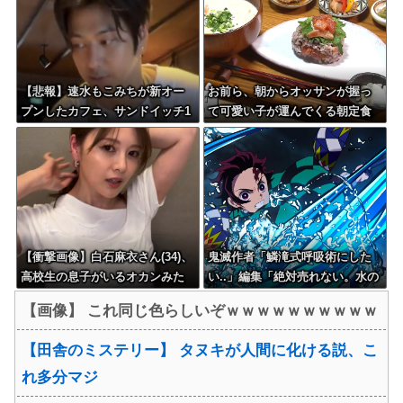
【悲報】速水もこみちが新オー
お前ら、朝からオッサンが握っ
プンしたカフェ、サンドイッチ1
て可愛い子が運んでくる朝定食
つ3000円ｗｗｗｗｗｗｗｗｗｗ
（2200円）頼める？
ｗｗｗ
【衝撃画像】白石麻衣さん(34)、
鬼滅作者「鱗滝式呼吸術にした
高校生の息子がいるオカンみた
い..」編集「絶対売れない。水の
いになってしまう・・・
呼吸にしましょう」
【画像】 これ同じ色らしいぞｗｗｗｗｗｗｗｗｗｗ
【田舎のミステリー】 タヌキが人間に化ける説、こ
れ多分マジ