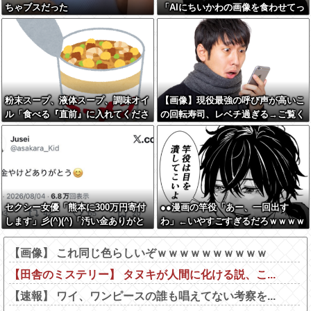
ちゃブスだった
「AIにちいかわの画像を食わせてっ
と………できた！」→とんでもない
ものが出来上がってしまうw w w w
w
粉末スープ、液体スープ、調味オイ
【画像】現役最強の呼び声が高いこ
ル「食べる『直前』に入れてくださ
の回転寿司、レベチ過ぎる→ご覧く
い！！」
ださいw w w w w w w
セクシー女優「熊本に300万円寄付
●●漫画の竿役「あー、一回出す
します」彡(^)(^)「汚い金ありがと
わ」←いやすごすぎるだろｗｗｗｗ
うやで」→
ｗｗ
【画像】 これ同じ色らしいぞｗｗｗｗｗｗｗｗｗｗ
【田舎のミステリー】 タヌキが人間に化ける説、こ...
【速報】 ワイ、ワンピースの誰も唱えてない考察を...