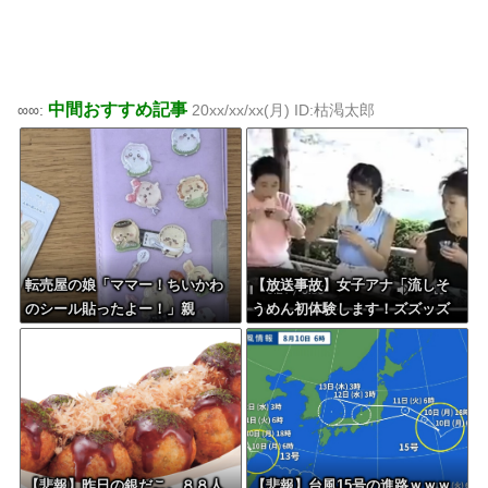
中間おすすめ記事
∞∞:
20xx/xx/xx(月) ID:枯渇太郎
転売屋の娘「ママー！ちいかわ
【放送事故】女子アナ「流しそ
のシール貼ったよー！」親
うめん初体験します！ズズッズ
「！！！！！！」→
ッ…ズッ………ゲホォッ！」
【悲報】昨日の銀だこ、８８人
【悲報】台風15号の進路ｗｗｗ