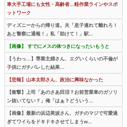
車大手工場にも女性・高齢者…軽作業ラインやスポ
ットワーク
ディズニーからの帰り道。夫「息子連れて離れろ！
あと警察に通報！」私「助けて！」駅...
【画像】 すでにメスの体つきになったいもうと
【うわっ…】専業主婦さん、エグいくらいの不倫が
子供にガチバレした結果…
【悲報】山本太郎さん、政治に興味なかった
【衝撃】上司「あのさあ田沼？お前営業車のガソリ
ン抜いてない？」俺「はぁ？どういう...
【画像】最新の浜辺美波さん、ガチのマジで可愛過
ぎてワイらをドキドキさせてしまうw...