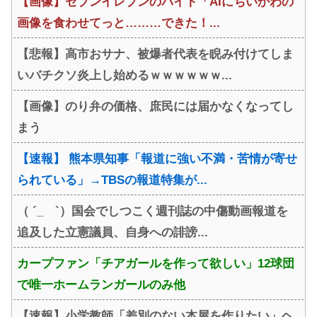
【画像】セブンイレブンのバイト「AIにちいかわの
画像を食わせてっと………できた！...
【悲報】高市おサナ、被爆者代表を睨み付けてしま
いバチクソ炎上し始めるｗｗｗｗｗｗ...
【画像】のり弁の価格、庶民には届かなくなってし
まう
【速報】 熊本県知事「報道に強い不満・苦情が寄せ
られている」→TBSの報道特集が...
（ ´_ゝ`）国会でしつこく週刊誌の中傷動画報道を
追及した立憲議員、自身への誹謗...
カープファン「チアガールを作って欲しい」12球団
で唯一ホームランガールのみ他
【速報】小学教師「差別のない本屋を作りたい」ヘ