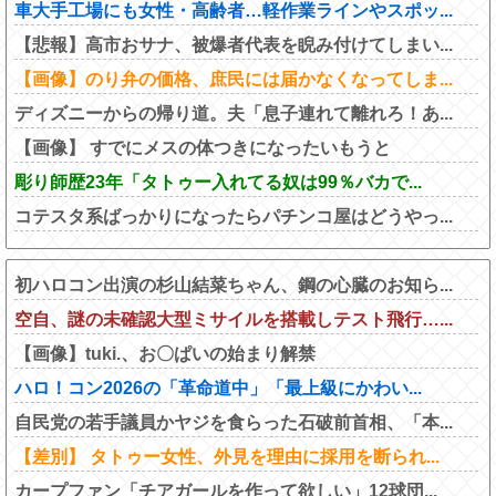
車大手工場にも女性・高齢者…軽作業ラインやスポッ...
【悲報】高市おサナ、被爆者代表を睨み付けてしまい...
【画像】のり弁の価格、庶民には届かなくなってしま...
ディズニーからの帰り道。夫「息子連れて離れろ！あ...
【画像】 すでにメスの体つきになったいもうと
彫り師歴23年「タトゥー入れてる奴は99％バカで...
コテスタ系ばっかりになったらパチンコ屋はどうやっ...
初ハロコン出演の杉山結菜ちゃん、鋼の心臓のお知ら...
空自、謎の未確認大型ミサイルを搭載しテスト飛行…...
【画像】tuki.、お〇ぱいの始まり解禁
ハロ！コン2026の「革命道中」「最上級にかわい...
自民党の若手議員かヤジを食らった石破前首相、「本...
【差別】 タトゥー女性、外見を理由に採用を断られ...
カープファン「チアガールを作って欲しい」12球団...