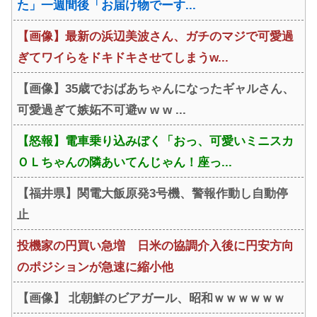
た」一週間後「お届け物でーす...
【画像】最新の浜辺美波さん、ガチのマジで可愛過
ぎてワイらをドキドキさせてしまうw...
【画像】35歳でおばあちゃんになったギャルさん、
可愛過ぎて嫉妬不可避w w w ...
【怒報】電車乗り込みぼく「おっ、可愛いミニスカ
ＯＬちゃんの隣あいてんじゃん！座っ...
【福井県】関電大飯原発3号機、警報作動し自動停
止
投機家の円買い急増 日米の協調介入後に円安方向
のポジションが急速に縮小他
【画像】 北朝鮮のビアガール、昭和ｗｗｗｗｗｗ