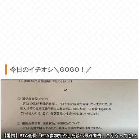
今日のイチオシ＼GOGO！／
【驚愕】PTA会長「PTA参加拒否した親へ最終警告。こうなってもい