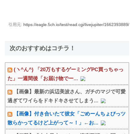
引用元:
https://eagle.5ch.io/test/read.cgi/livejupiter/1662393889/
次のおすすめはコチラ！
(ヽ^ん^) 「20万もするゲーミングPC買っちゃっ
た」一週間後「お届け物でー...
【画像】最新の浜辺美波さん、ガチのマジで可愛
過ぎてワイらをドキドキさせてしまう...
【画像】付き合いたて彼女「ごめーんちょびっツ
散らかってるけど上がって～！」←お...