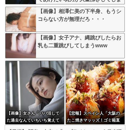
うw w w w w w w w w
【画像】相澤仁美の下半身、もうシ
コらない方が無理だろ・・・
【画像】女子アナ、縄跳びしたらお
乳も二重跳びしてしまうwww
【画像】女さん「パパ活して
【悲報】スペイン人「大阪の
た過去なんていちいち覚えて
たこ焼きマッッズ！ゴミ箱直
いません」
行だわこんなのw」←大炎上し