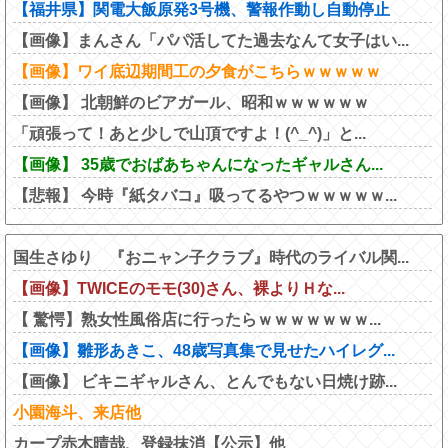
【福井県】関電大飯原発3号機、警報作動し自動停止
【画像】まんさん「パパ活してた過去なんて女子はい...
【画像】ワイ底辺期間工の夕食がこちらｗｗｗｗｗ
【画像】 北朝鮮のビアガール、昭和ｗｗｗｗｗｗ
「頑張って！あと少しで山頂ですよ！(^_^)」と...
【画像】 35歳でおばあちゃんになったギャルさん...
【悲報】 今時『紙タバコ』吸ってるやつｗｗｗｗｗ...
国生さゆり 『おニャン子クラブ』時代のライバル関...
【画像】TWICEのモモ(30)さん、裸よりＨな...
【 驚愕】熟女性風俗店に行ったらｗｗｗｗｗｗｗ...
【画像】雛形あきこ、48歳写真集で見せたハイレグ...
【画像】 ビキニギャルさん、とんでもない日焼け跡...
小園海斗、来店他
カープ赤木晴哉、登録抹消【公示】他