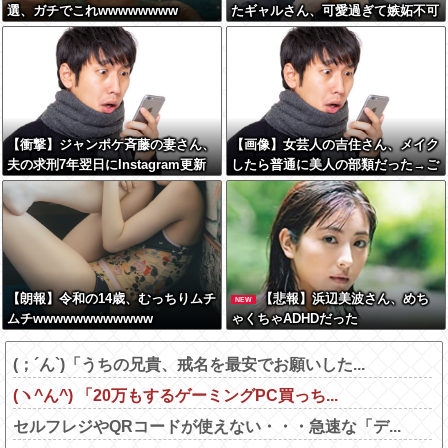
選、ガチでこれwwwwwwww
たギャルさん、可愛過ぎて嫉妬不可
避w w w w w w w w w w w
【衝撃】ジャンポケ斉藤の妻さん、
【画像】女芸人の吉住さん、メイク
夫の求刑7年翌日にInstagram更新
したら普通に美人の部類だった→ご
しSNS民をザワつかせてしまう…
覧くださいw w w w w w w w
【朗報】令和の14歳、むっちりムチ
【悲報】浜辺美波さん、めち
NEW
ムチwwwwwwwwwwww
ゃくちゃADHDだった
(；´ん`)「うちの兄貴、戒名を最安でお願いした...
(ヽ^ん^) 「20万もするゲーミングPC買っち...
セルフレジやQRコードが使えない・・・急速な「デ...