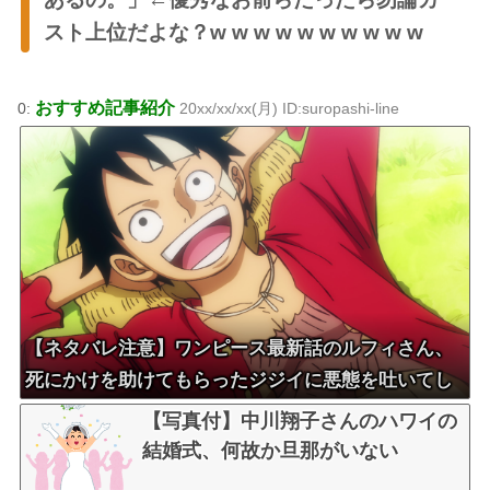
スト上位だよな？w w w w w w w w w w
おすすめ記事紹介
0:
20xx/xx/xx(月) ID:suropashi-line
【ネタバレ注意】ワンピース最新話のルフィさん、
死にかけを助けてもらったジジイに悪態を吐いてし
まう・・・
【写真付】中川翔子さんのハワイの
結婚式、何故か旦那がいない