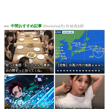
中間おすすめ記事
∞∞:
20xx/xx/xx(月) ID:枯渇太郎
姪っ子集団「おじちゃん、夏休
【悲報】台風15号の進路ｗｗｗ
みの間ずっと泊ってくね」
ｗｗｗｗｗｗｗｗｗｗｗｗｗｗ