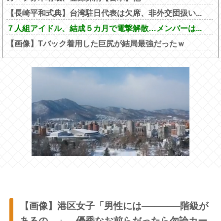
【長崎平和式典】台湾駐日代表は欠席、非外交団扱い...
７人組アイドル、結成５カ月で電撃解散…メンバーは...
【画像】Tバック着用した巨尻が結局最強だったｗ
【画像】港区女子「男性には──────階級が
あるの。」←優秀なお前らだったら勿論カー