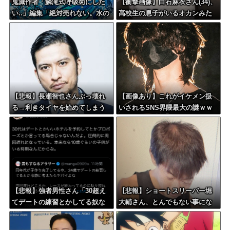
鬼滅作者「鱗滝式呼吸術にした
【衝撃画像】白石麻衣さん(34)、
い..」編集「絶対売れない。水の
高校生の息子がいるオカンみた
呼吸にしましょう」
いになってしまう・・・
【悲報】長瀬智也さんぶっ壊れ
【画像あり】これがイケメン扱
る→利きタイヤを始めてしまう
いされるSNS界隈最大の謎ｗｗ
ｗｗｗｗｗ
ｗｗｗｗｗｗｗｗｗｗｗｗｗｗ
ｗｗ
【悲報】強者男性さん「30超え
【悲報】ショートスリーバー堀
てデートの練習とかしてる奴な
大輔さん、とんでもない事にな
んなんだ？普通は10代の子供が
る・・・
いるぞ」→