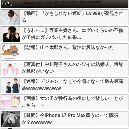
い？」
【動画】『かもしれない運転』Lv.999が発見され
る
【うわっ…】専業主婦さん、エグいくらいの不倫
が子供にガチバレした結果…
【悲報】山本太郎さん、政治に興味なかった
【写真付】中川翔子さんのハワイの結婚式、何故
か旦那がいない
【速報】デジモン、なぜか今頃になって過去最高
益wwwwwwwwww
【画像】女の子が性行為の後にして欲しいことが
こちら・・・
【疑問】今iPhone 17 Pro Max買うのって情弱
か？wwwwww