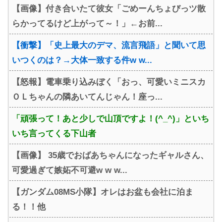
【画像】付き合いたて彼女「ごめーんちょびっツ散
らかってるけど上がって～！」←お前...
【衝撃】「史上最大のデマ、流言飛語」と聞いて思
いつくのは？→大体一致する件w w...
【怒報】電車乗り込みぼく「おっ、可愛いミニスカ
ＯＬちゃんの隣あいてんじゃん！座っ...
「頑張って！あと少しで山頂ですよ！(^_^)」といち
いち言ってくる下山者
【画像】 35歳でおばあちゃんになったギャルさん、
可愛過ぎて嫉妬不可避w w w...
【ガンダム08MS小隊】オレはお盆も会社に泊ま
る！！他