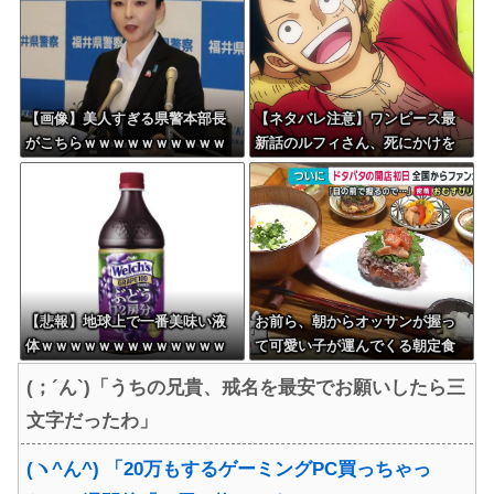
【画像】美人すぎる県警本部長
【ネタバレ注意】ワンピース最
がこちらｗｗｗｗｗｗｗｗｗｗ
新話のルフィさん、死にかけを
助けてもらったジジイに悪態を
吐いてしまう・・・
【悲報】地球上で一番美味い液
お前ら、朝からオッサンが握っ
体ｗｗｗｗｗｗｗｗｗｗｗｗｗ
て可愛い子が運んでくる朝定食
ｗｗｗｗｗｗｗｗｗｗｗｗｗｗ
（2200円）頼める？
(；´ん`)「うちの兄貴、戒名を最安でお願いしたら三
ｗｗｗｗｗｗ
文字だったわ」
(ヽ^ん^) 「20万もするゲーミングPC買っちゃっ