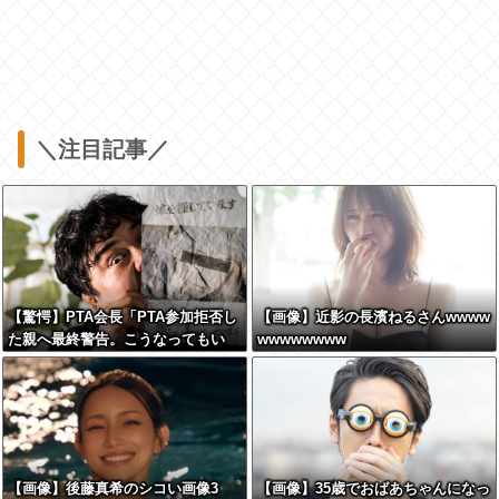
＼注目記事／
【驚愕】PTA会長「PTA参加拒否し
【画像】近影の長濱ねるさんwwww
た親へ最終警告。こうなってもい
wwwwwwww
い？」←コレはどっちが悪いのか？
大論争が巻き起こってしまう…
【画像】後藤真希のシコい画像3
【画像】35歳でおばあちゃんになっ