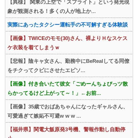
【異様】 関東の上空で「スプライト」という発光現
てしまう
象が観測される！多くの人が地上か...
実際にあったタクシー運転手の不可解すぎる体験談
【画像】TWICEのモモ(30)さん、裸よりＨなスケス
ケ衣装を着てしまうｗ
【悲報】陰キャ女さん、勤務中にBeRealしてる同僚
をチクってクビにさせたエピソ...
【画像】付き合いたて彼女「ごめーんちょびっツ散
らかってるけど上がって～！」←お前...
【画像】35歳でおばあちゃんになったギャルさん、
可愛過ぎて嫉妬不可避w w w ...
【福井県】関電大飯原発3号機、警報作動し自動停