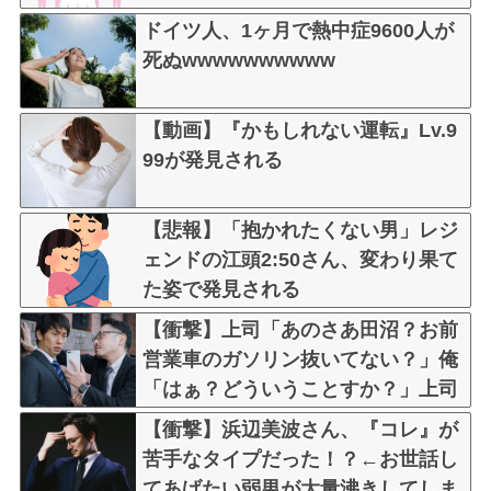
ドイツ人、1ヶ月で熱中症9600人が
死ぬwwwwwwwwww
【動画】『かもしれない運転』Lv.9
99が発見される
【悲報】「抱かれたくない男」レジ
ェンドの江頭2:50さん、変わり果て
た姿で発見される
【衝撃】上司「あのさあ田沼？お前
営業車のガソリン抜いてない？」俺
「はぁ？どういうことすか？」上司
「自分の車に入れ替えたりしてな
【衝撃】浜辺美波さん、『コレ』が
い？？」←これw w w w w w
苦手なタイプだった！？←お世話し
てあげたい弱男が大量沸きしてしま