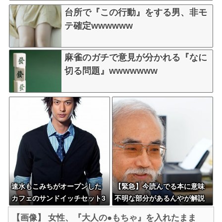
台所で『この行動』をする男、非モ
テ確定wwwwww
麻雀のガチで意見が分かれる『なに
切る問題』wwwwwww
速水もこみちがオープンした
【緊急】今読んでる本に意味
カフェのサンドイッチセット3
不明な部分があるんやが解説
000円ｗｗｗｗｗ
してほしい
【画像】 女性、『大人の●もちゃ』を入れたまま