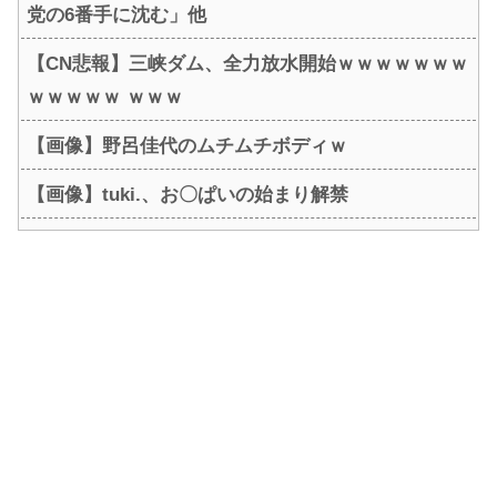
党の6番手に沈む」他
【CN悲報】三峡ダム、全力放水開始ｗｗｗｗｗｗｗ
ｗｗｗｗｗ ｗｗｗ
【画像】野呂佳代のムチムチボディｗ
【画像】tuki.、お〇ぱいの始まり解禁