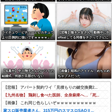
代とともに変わっていくよな…
覧くださいw w w w w w w w
ライチュウ「ピチューとピカチュウ
【悲報】陰キャ女さん、勤務中にB
より圧倒的に強いですｗｗｗｗ」←
eRealしてる同僚をチクってクビに
こいつが不人気な理由
させたエピソードを大公開←これガ
チだと思う？？？？？
【写真付】中川翔子さんのハワイの
【画像】昭和のアイドル、めちゃめ
結婚式、何故か旦那がいない
ちゃブスだった
【悲報】 アパート契約ワイ「見積もりの鍵交換費2...
【九州名物】 鶏刺し食べた医師、全身麻痺へ…「死...
【画像】 これ同じ色らしいぞｗｗｗｗｗｗｗｗｗｗ
家スロ販売業者さん、315万円のスマスロSAOⅡ...