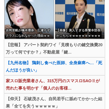
吉岡里帆が橋本環奈、広瀬すず
【画像】美人すぎる県警本部長
クラスになれなかった理由ｗｗ
がこちらｗｗｗｗｗｗｗｗｗｗ
ｗｗｗｗ
【悲報】 アパート契約ワイ「見積もりの鍵交換費20
万って何ですか？」不動産屋「鍵...
【九州名物】 鶏刺し食べた医師、全身麻痺へ…「死
んだほうが良い」
家スロ販売業者さん、315万円のスマスロSAOⅡが
売れた事を明かす「個人のお客様...
【仰天】 石破茂さん、自民若手に舐めてかかった結
果「全てを失うｗｗｗｗｗ」