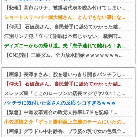
【悲報】高市おサナ、被爆者代表を睨み付けてしまい...
ショートスリーバー堀大輔さん、とんでもない事にな...
【仰天】 石破茂さん、自民若手に舐めてかかった結...
江別リンチ犯「立って謝罪は本気じゃない」 裁判官...
ディズニーからの帰り道。夫「息子連れて離れろ！あ...
【CN悲報】三峡ダム、全力放水開始ｗｗｗｗｗｗｗ...
【画像】長澤まさみ、股を思いっきり開きパンチラし...
【仰天】 石破茂さん、自民若手に舐めてかかった結...
スレッズ民「ここのローソンの店長マジでヤバい！こ...
パ○チラに気付いた女さんの反応 シコすぎるｗｗｗ
【緊急】中道改革連合の政党支持率1.7％を記録「...
小笠原慎之介「ずっと勝利至上主義のチームにいたの...
【画像】グラドル中村静香、ブラ姿の乳で女の色気全...