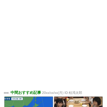
中間おすすめ記事
∞∞:
20xx/xx/xx(月) ID:枯渇太郎