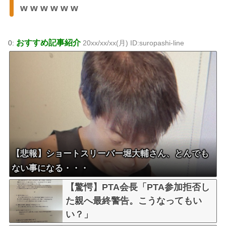
w w w w w w
おすすめ記事紹介
0:
20xx/xx/xx(月) ID:suropashi-line
【悲報】ショートスリーバー堀大輔さん、とんでも
ない事になる・・・
【驚愕】PTA会長「PTA参加拒否し
た親へ最終警告。こうなってもい
い？」