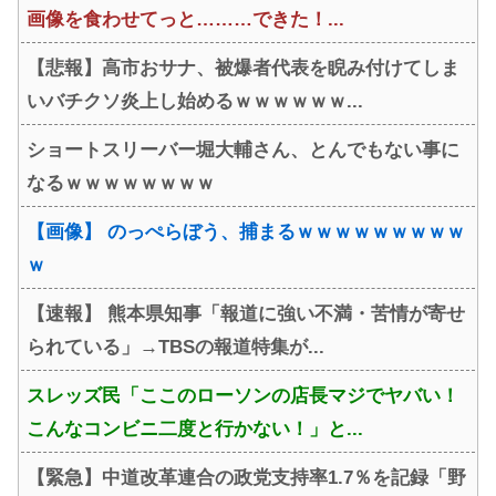
画像を食わせてっと………できた！...
【悲報】高市おサナ、被爆者代表を睨み付けてしま
いバチクソ炎上し始めるｗｗｗｗｗｗ...
ショートスリーバー堀大輔さん、とんでもない事に
なるｗｗｗｗｗｗｗｗ
【画像】 のっぺらぼう、捕まるｗｗｗｗｗｗｗｗｗ
ｗ
【速報】 熊本県知事「報道に強い不満・苦情が寄せ
られている」→TBSの報道特集が...
スレッズ民「ここのローソンの店長マジでヤバい！
こんなコンビニ二度と行かない！」と...
【緊急】中道改革連合の政党支持率1.7％を記録「野