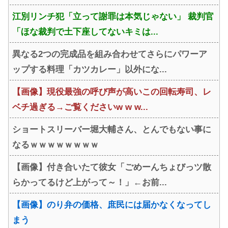
江別リンチ犯「立って謝罪は本気じゃない」 裁判官
「ほな裁判で土下座してないキミは...
異なる2つの完成品を組み合わせてさらにパワーア
ップする料理「カツカレー」以外にな...
【画像】現役最強の呼び声が高いこの回転寿司、レ
ベチ過ぎる→ご覧くださいw w w...
ショートスリーバー堀大輔さん、とんでもない事に
なるｗｗｗｗｗｗｗｗ
【画像】付き合いたて彼女「ごめーんちょびっツ散
らかってるけど上がって～！」←お前...
【画像】のり弁の価格、庶民には届かなくなってし
まう