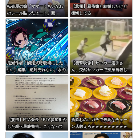
転売屋の娘「ママー！ちいかわ
【悲報】風俗嬢と結婚したけど
のシール貼ったよー！」親
後悔してる
「！！！！！！」→
鬼滅作者「鱗滝式呼吸術にした
【衝撃映像】サッカー選手さ
い..」編集「絶対売れない。水の
ん、突然サッカーで投身自殺し
呼吸にしましょう」
てしまう
【驚愕】PTA会長「PTA参加拒否
酒飲むのにガチで最高なチェー
した親へ最終警告。こうなって
ン店教えろｗｗｗｗｗｗｗｗｗ
もいい？」
ｗ