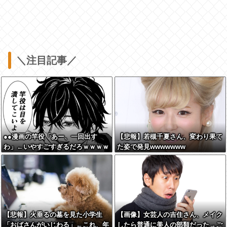
＼注目記事／
●●漫画の竿役「あー、一回出す
【悲報】若槻千夏さん、変わり果て
わ」←いやすごすぎるだろｗｗｗｗ
た姿で発見wwwwwww
ｗｗ
【悲報】火垂るの墓を見た小学生
【画像】女芸人の吉住さん、メイク
「おばさんがいじわる」←これ、年
したら普通に美人の部類だった→ご