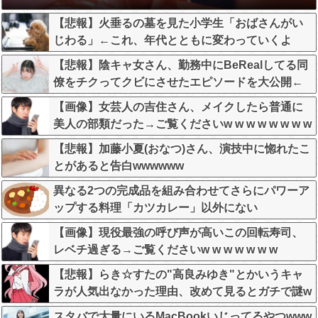
【悲報】火垂るの墓を見た小学生「おばさんがい
じわる」←これ、年代とともに変わっていくよ
な…
【悲報】陰キャ女さん、勤務中にBeRealしてる同
僚をチクってクビにさせたエピソードを大公開←
これガチだと思う？？？？？
【画像】女芸人の吉住さん、メイクしたら普通に
美人の部類だった→ご覧くださいw w w w w w w w
【悲報】加藤小夏(おなつ)さん、演技中に惚れたこ
とがあると告白wwwwww
異なる2つの完成品を組み合わせてさらにパワーア
ップする料理「カツカレー」以外にない
【画像】現役最強の呼び声が高いこの回転寿司、
レベチ過ぎる→ご覧くださいw w w w w w w
【悲報】らき☆すたの"高良みゆき"とかいうキャ
ラが人気出なかった理由、改めて見るとガチで謎w
wwwwwwwwwwww
スタバで大量にいるMacBookいじってるやつwww