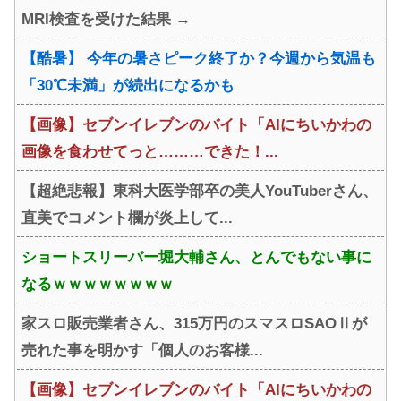
MRI検査を受けた結果 →
【酷暑】 今年の暑さピーク終了か？今週から気温も
「30℃未満」が続出になるかも
【画像】セブンイレブンのバイト「AIにちいかわの
画像を食わせてっと………できた！...
【超絶悲報】東科大医学部卒の美人YouTuberさん、
直美でコメント欄が炎上して...
ショートスリーバー堀大輔さん、とんでもない事に
なるｗｗｗｗｗｗｗｗ
家スロ販売業者さん、315万円のスマスロSAOⅡが
売れた事を明かす「個人のお客様...
【画像】セブンイレブンのバイト「AIにちいかわの