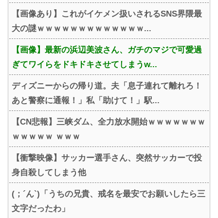
【画像あり】これがイケメン扱いされるSNS界隈最
大の謎ｗｗｗｗｗｗｗｗｗｗｗｗｗ...
【画像】最新の浜辺美波さん、ガチのマジで可愛過
ぎてワイらをドキドキさせてしまうw...
ディズニーからの帰り道。夫「息子連れて離れろ！
あと警察に通報！」私「助けて！」駅...
【CN悲報】三峡ダム、全力放水開始ｗｗｗｗｗｗｗ
ｗｗｗｗｗ ｗｗｗ
【衝撃映像】サッカー選手さん、突然サッカーで投
身自殺してしまう他
(；´ん`)「うちの兄貴、戒名を最安でお願いしたら三
文字だったわ」