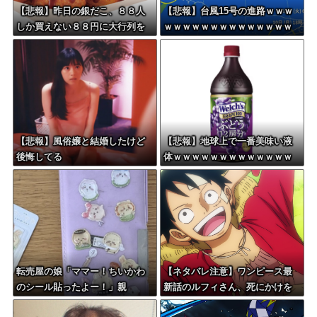
【悲報】昨日の銀だこ、８８人
【悲報】台風15号の進路ｗｗｗ
しか買えない８８円に大行列を
ｗｗｗｗｗｗｗｗｗｗｗｗｗｗ
なす都民コチラ・・・
【悲報】風俗嬢と結婚したけど
【悲報】地球上で一番美味い液
後悔してる
体ｗｗｗｗｗｗｗｗｗｗｗｗｗ
ｗｗｗｗｗｗｗｗｗｗｗｗｗｗ
ｗｗｗｗｗｗ
転売屋の娘「ママー！ちいかわ
【ネタバレ注意】ワンピース最
のシール貼ったよー！」親
新話のルフィさん、死にかけを
「！！！！！！」→
助けてもらったジジイに悪態を