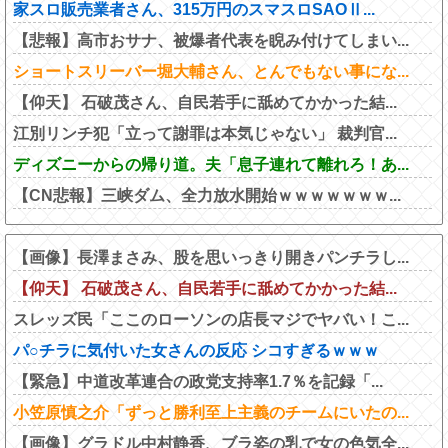
家スロ販売業者さん、315万円のスマスロSAOⅡ...
【悲報】高市おサナ、被爆者代表を睨み付けてしまい...
ショートスリーバー堀大輔さん、とんでもない事にな...
【仰天】 石破茂さん、自民若手に舐めてかかった結...
江別リンチ犯「立って謝罪は本気じゃない」 裁判官...
ディズニーからの帰り道。夫「息子連れて離れろ！あ...
【CN悲報】三峡ダム、全力放水開始ｗｗｗｗｗｗｗ...
【画像】長澤まさみ、股を思いっきり開きパンチラし...
【仰天】 石破茂さん、自民若手に舐めてかかった結...
スレッズ民「ここのローソンの店長マジでヤバい！こ...
パ○チラに気付いた女さんの反応 シコすぎるｗｗｗ
【緊急】中道改革連合の政党支持率1.7％を記録「...
小笠原慎之介「ずっと勝利至上主義のチームにいたの...
【画像】グラドル中村静香、ブラ姿の乳で女の色気全...