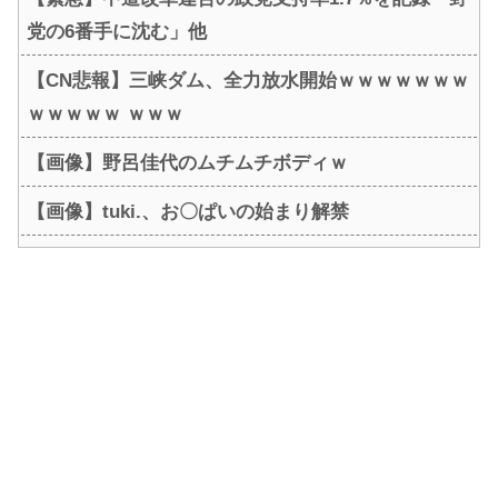
党の6番手に沈む」他
【CN悲報】三峡ダム、全力放水開始ｗｗｗｗｗｗｗ
ｗｗｗｗｗ ｗｗｗ
【画像】野呂佳代のムチムチボディｗ
【画像】tuki.、お〇ぱいの始まり解禁