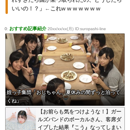
いいの！？」←これw w w w w w w
おすすめ記事紹介
0:
20xx/xx/xx(月) ID:suropashi-line
姪っ子集団「おじちゃん、夏休みの間ずっと泊って
くね」
【お前らも気をつけような！】ガー
ルズバンドのボーカルさん、客席ダ
イブした結果『こう』なってしまい