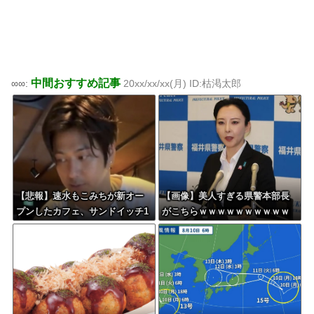
中間おすすめ記事
∞∞:
20xx/xx/xx(月) ID:枯渇太郎
【悲報】速水もこみちが新オー
【画像】美人すぎる県警本部長
プンしたカフェ、サンドイッチ1
がこちらｗｗｗｗｗｗｗｗｗｗ
つ3000円ｗｗｗｗｗｗｗｗｗｗ
ｗｗｗ