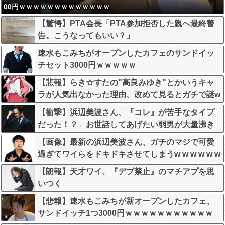
00円ｗｗｗｗｗｗｗｗｗｗｗｗｗ
【驚愕】PTA会長「PTA参加拒否した親へ最終警
告。こうなってもいい？」
速水もこみちがオープンしたカフェのサンドイッ
チセット3000円ｗｗｗｗｗ
【悲報】らき☆すたの"高良みゆき"とかいうキャ
ラが人気出なかった理由、改めて見るとガチで謎w
wwwwwwwwwwww
【衝撃】浜辺美波さん、『コレ』が苦手なタイプ
だった！？←お世話してあげたい弱男が大量沸き
してしまうw w w w w w w w w
【画像】最新の浜辺美波さん、ガチのマジで可愛
過ぎてワイらをドキドキさせてしまうw w w w w w
w
【朗報】天才ワイ、『デブ禁止』のマチアプを思
いつく
【悲報】速水もこみちが新オープンしたカフェ、
サンドイッチ1つ3000円ｗｗｗｗｗｗｗｗｗｗｗ