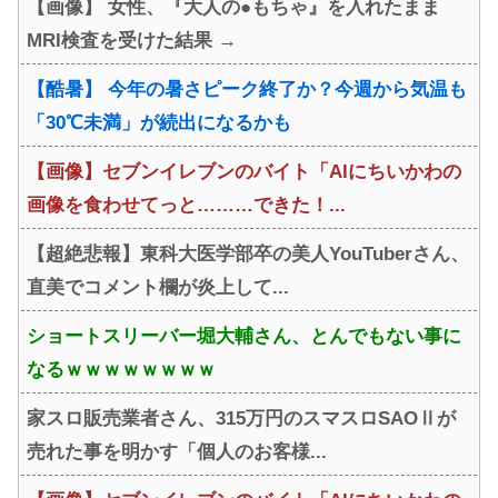
【画像】 女性、『大人の●もちゃ』を入れたまま
MRI検査を受けた結果 →
【酷暑】 今年の暑さピーク終了か？今週から気温も
「30℃未満」が続出になるかも
【画像】セブンイレブンのバイト「AIにちいかわの
画像を食わせてっと………できた！...
【超絶悲報】東科大医学部卒の美人YouTuberさん、
直美でコメント欄が炎上して...
ショートスリーバー堀大輔さん、とんでもない事に
なるｗｗｗｗｗｗｗｗ
家スロ販売業者さん、315万円のスマスロSAOⅡが
売れた事を明かす「個人のお客様...