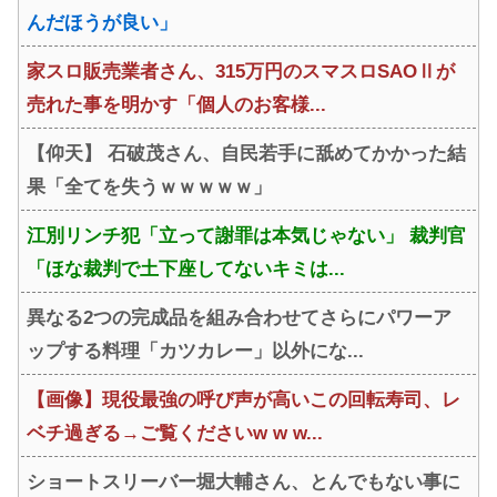
んだほうが良い」
家スロ販売業者さん、315万円のスマスロSAOⅡが
売れた事を明かす「個人のお客様...
【仰天】 石破茂さん、自民若手に舐めてかかった結
果「全てを失うｗｗｗｗｗ」
江別リンチ犯「立って謝罪は本気じゃない」 裁判官
「ほな裁判で土下座してないキミは...
異なる2つの完成品を組み合わせてさらにパワーア
ップする料理「カツカレー」以外にな...
【画像】現役最強の呼び声が高いこの回転寿司、レ
ベチ過ぎる→ご覧くださいw w w...
ショートスリーバー堀大輔さん、とんでもない事に