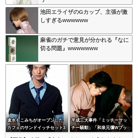
池田エライザのGカップ、主張が激
しすぎるwwwwww
麻雀のガチで意見が分かれる『なに
切る問題』wwwwwww
速水もこみちがオープンした
平成三大事件「ミッチーサッ
カフェのサンドイッチセット3
チー騒動」「和泉元彌Wブッ
000円ｗｗｗｗｗ
キング事件」あとひとつは？