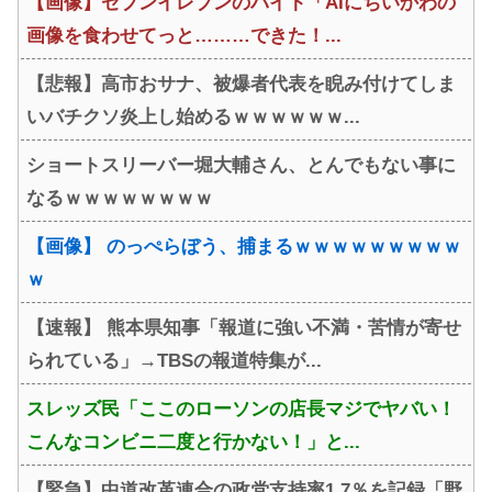
【画像】セブンイレブンのバイト「AIにちいかわの
画像を食わせてっと………できた！...
【悲報】高市おサナ、被爆者代表を睨み付けてしま
いバチクソ炎上し始めるｗｗｗｗｗｗ...
ショートスリーバー堀大輔さん、とんでもない事に
なるｗｗｗｗｗｗｗｗ
【画像】 のっぺらぼう、捕まるｗｗｗｗｗｗｗｗｗ
ｗ
【速報】 熊本県知事「報道に強い不満・苦情が寄せ
られている」→TBSの報道特集が...
スレッズ民「ここのローソンの店長マジでヤバい！
こんなコンビニ二度と行かない！」と...
【緊急】中道改革連合の政党支持率1.7％を記録「野