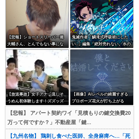
吐いてしまう・・・
【悲報】ショートスリーバー堀
鬼滅作者「鱗滝式呼吸術にした
大輔さん、とんでもない事にな
い..」編集「絶対売れない。水の
る・・・
呼吸にしましょう」
【放送事故】女子アナ「流しそ
【画像】AIレベルの綺麗すぎる
うめん初体験します！ズズッズ
プロポーズ花火が打ち上がる
ッ…ズッ………ゲホォッ！」
㊗????
【悲報】 アパート契約ワイ「見積もりの鍵交換費20
万って何ですか？」不動産屋「鍵...
【九州名物】 鶏刺し食べた医師、全身麻痺へ…「死