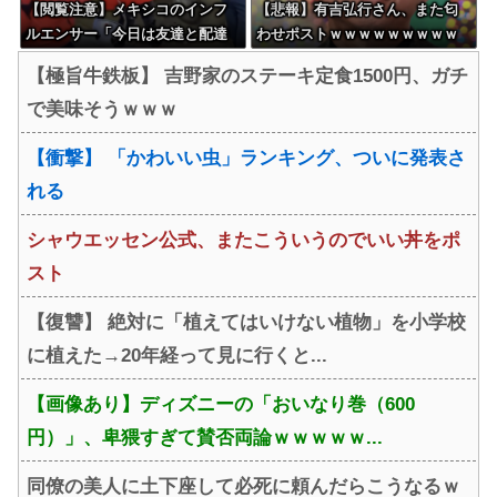
【閲覧注意】メキシコのインフ
【悲報】有吉弘行さん、また匂
ルエンサー「今日は友達と配達
わせポストｗｗｗｗｗｗｗｗｗ
員のアルバイトを体験してみる
ｗｗｗｗｗｗｗｗ
【極旨牛鉄板】 吉野家のステーキ定食1500円、ガチ
よ！！」←結果・・・
で美味そうｗｗｗ
【衝撃】 「かわいい虫」ランキング、ついに発表さ
れる
シャウエッセン公式、またこういうのでいい丼をポ
スト
【復讐】 絶対に「植えてはいけない植物」を小学校
に植えた→20年経って見に行くと...
【画像あり】ディズニーの「おいなり巻（600
円）」、卑猥すぎて賛否両論ｗｗｗｗｗ...
同僚の美人に土下座して必死に頼んだらこうなるｗ