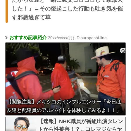
した！」←その後起こした行動も吐き気を催
す邪悪過ぎて草
おすすめ記事紹介
0:
20xx/xx/xx(月) ID:suropashi-line
【閲覧注意】メキシコのインフルエンサー「今日は
友達と配達員のアルバイトを体験してみるよ！！」
←結果・・・
【速報】NHK職員が番組出演タレン
トから性被害！？←コレマジならヤ