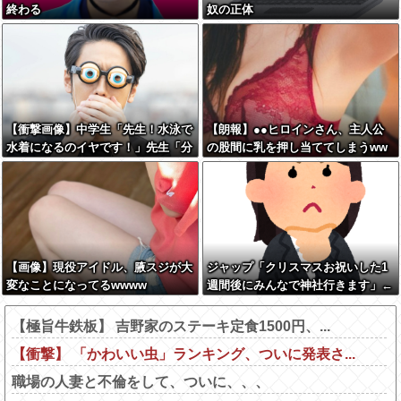
終わる
奴の正体
【衝撃画像】中学生「先生！水泳で
【朗報】●●ヒロインさん、主人公
水着になるのイヤです！」先生「分
の股間に乳を押し当ててしまうww
かった」→結果まさかの『こう』な
www
ってしまうw w w w w w w
【画像】現役アイドル、腋スジが大
ジャップ「クリスマスお祝いした1
変なことになってるwwww
週間後にみんなで神社行きます」←
これ
【極旨牛鉄板】 吉野家のステーキ定食1500円、...
【衝撃】 「かわいい虫」ランキング、ついに発表さ...
職場の人妻と不倫をして、ついに、、、