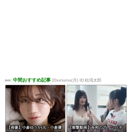
中間おすすめ記事
∞∞:
20xx/xx/xx(月) ID:枯渇太郎
【画像】小倉ゆうか(元・小倉優
【衝撃動画】令和のJS、レベチ