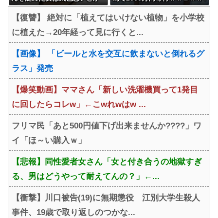
言ってる癖にフ●ラするとか口
ｗｗ
【復讐】 絶対に「植えてはいけない植物」を小学校
だけは素直なんだな！週刊誌
に植えた→20年経って見に行くと...
から金もらってるだろ」
【画像】 「ビールと水を交互に飲まないと倒れるグ
ラス」発売
【爆笑動画】ママさん「新しい洗濯機買って1発目
に回したらコレw」←こwれwはw ...
フリマ民「あと500円値下げ出来ませんか????」ワ
イ「ほ～い購入ｗ」
【悲報】同性愛者女さん「女と付き合うの地獄すぎ
る、男はどうやって耐えてんの？」←...
【衝撃】川口被告(19)に無期懲役 江別大学生殺人
事件、19歳で取り返しのつかな...