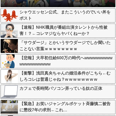
シャウエッセン公式、またこういうのでいい丼を
ポスト
【速報】NHK職員が番組出演タレントから性被
害！？←コレマジならヤバくねーか？
「サウダージ」とかいうサウダージでしか聞いた
ことない言葉ｗｗｗｗｗｗｗｗ
【悲報】大卒初任給600万の時代へwwwwwwwww
wwwwwwwwww
【衝撃】浅田真央ちゃんの婚活条件がこちら←む
しろコレは普通じゃね？w w w w w w w w
カフェで長時間パソコン弄っている奴の正体
【緊急】お笑いジャングルポケット斉藤慎二被告
に懲役7年の求刑←これ…