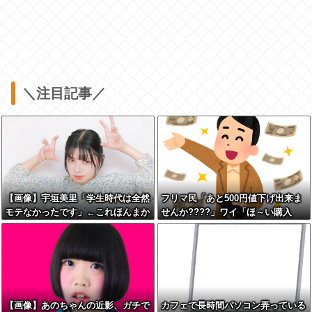
＼注目記事／
【画像】宇垣美里「学生時代は全然
フリマ民「あと500円値下げ出来ま
モテなかったです」←これほんまか
せんか????」ワイ「ほ～い購入
ぁ？w w w w w w w w
ｗ」
【画像】あのちゃんの近影、ガチで
カフェで長時間パソコン弄っている