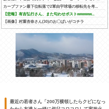
カープファン最下位転落で2軍由宇球場の移転先を考...
【悲報】有吉弘行さん、また匂わせポストwwwww...
【画像】村重杏奈さん(30)のお〇ぱいがコチラ
最近の若者さん「200万横領したらクビになっ
たから友達と一緒に叔父コロコロして家放火