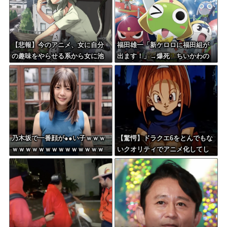
【悲報】今のアニメ、女に自分
福田雄一「新ケロロに福田組が
の趣味をやらせる系から女に池
出ます！」→爆死 ちいかわの
沼役をやらせる系へ変化
監督「原作に忠実に」→爆売れ
乃木坂で一番顔が●●い子ｗｗｗ
【驚愕】ドラクエ6をとんでもな
ｗｗｗｗｗｗｗｗｗｗｗｗｗｗ
いクオリティでアニメ化してし
ｗｗ
まったAI動画がこちらｗｗｗｗ
ｗ