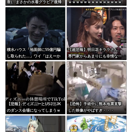
香)、まさかの水着グラビア復帰
ｗｗｗｗｗｗｗｗｗｗｗｗｗｗ
ｗｗｗｗｗ
ｗｗｗｗｗｗｗｗｗｗｗｗｗｗ
ｗｗ
積水ハウス「地面師に55億円騙
【超悲報】明日花キララさん、
し取られた…」ワイ「はえーか
専門家からあまりにも非情な一
わいそう…会社滅茶苦茶やろな
言を告げられる
ぁ」→
【悲報】ディズニーとUSJ、JK
【恐怖】手術中に熊本地震直撃
のダンス会場になってしまうｗ
した映像がやばすぎ・・・
ｗｗｗｗ