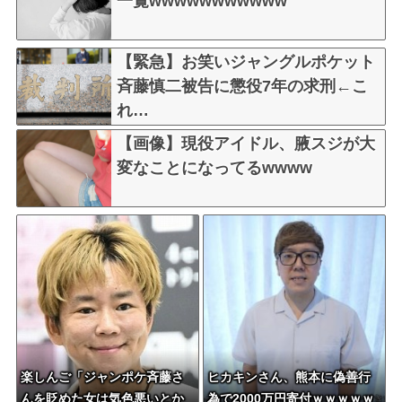
一覧wwwwwwwwwww
【緊急】お笑いジャングルポケット
斉藤慎二被告に懲役7年の求刑←こ
れ…
【画像】現役アイドル、腋スジが大
変なことになってるwwww
楽しんご「ジャンポケ斉藤さ
ヒカキンさん、熊本に偽善行
んを貶めた女は気色悪いとか
為で2000万円寄付ｗｗｗｗｗ