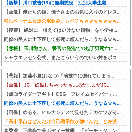
【衝撃】川口被告(19)に無期懲役 江別大学生殺...
【画像】俺たちの姫、佳子さまのお気に入りのドレス...
移民ベトナム女達の宅飲み、レベチｗｗｗｗｗｗｗｗ...
【復讐】 絶対に「植えてはいけない植物」を小学校...
同僚の美人に土下座して必死に頼んだらこうなるｗｗ...
【悲報】 玉川徹さん、警官の発泡での包丁男死亡に...
シャウエッセン公式、またこういうのでいい丼をポス...
【悲報】加藤小夏(おなつ)「演技中に惚れてしまっ...
【画像】 JC「妊娠しちゃったぁ…あたしまだJC...
【仮面ライダーアギト】CSG「フレイムセイバー」...
同僚の美人に土下座して必死に頼んだらこうなるｗｗ...
【画像】めるる、ヒルナンデスで見せたデカケツがそ...
「高市早苗はどんだけ自己顕示欲が強いんだ」と左派...
森香澄、下着姿で美ボディー披露 「ピーチ・ジョン...