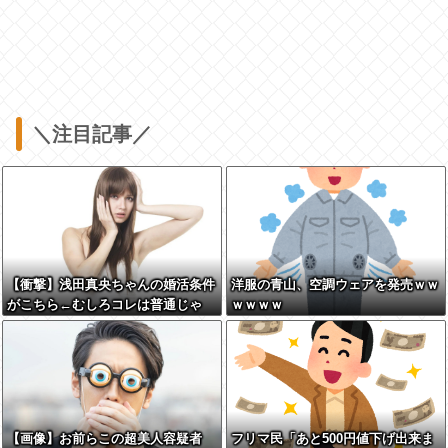
＼注目記事／
【衝撃】浅田真央ちゃんの婚活条件
洋服の青山、空調ウェアを発売ｗｗ
がこちら←むしろコレは普通じゃ
ｗｗｗｗ
ね？w w w w w w w w
【画像】お前らこの超美人容疑者
フリマ民「あと500円値下げ出来ま