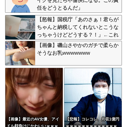
イクを見たら不愉快になる。この責
任をどうとるんだ」
【怒報】国税庁「あのさぁ！君らが
ちゃんと納税してくれないとこうな
っちゃうけどどうする？！」←これ
w w w w w w w w
【画像】磯山さやかのガチで柔らか
そうなお乳wwwwwww
【画像】最近のAV女優、アイ
【悲報】コレコレ、月収1億円
ドル顔負けにかわいいｗｗｗ
ｗｗｗｗｗｗｗｗｗｗｗｗｗ