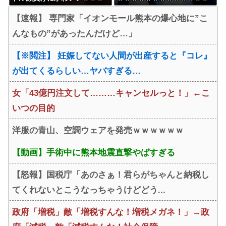
ｗｗ
ｗｗｗｗｗｗｗ
【速報】 専門家「イオンモール熊本の爆心地に”こ
んなもの”があったんだけど…」
【※閲注】 妊娠してない人間が出産すると『コレ』
が出てくるらしい…ヤバすぎる…
女「43億円注文して………キャンセルっと！」←こ
いつの目的
洋服の青山、空調ウェアを発売ｗｗｗｗｗｗ
【動画】手術中に熊本地震直撃やばすぎる
【怒報】国税庁「あのさぁ！君らがちゃんと納税し
てくれないとこうなっちゃうけどどう...
政府「増税」敵「増税すんな！増税メガネ！」→政