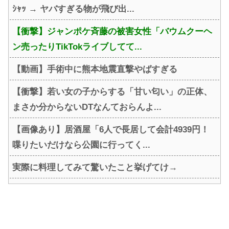
ｼｬｯ → ヤバすぎる物が飛び出...
【衝撃】ジャンポケ斉藤の被害女性「バウムクーヘ
ン売ったりTikTokライブしてて...
【動画】手術中に熊本地震直撃やばすぎる
【衝撃】若い女の子からする「甘い匂い」の正体、
まさか分からないDTなんておらんよ...
【画像あり】居酒屋「6人で長居して会計4939円！
喋りたいだけなら公園に行ってく...
実際に料理してみて驚いたこと挙げてけ→