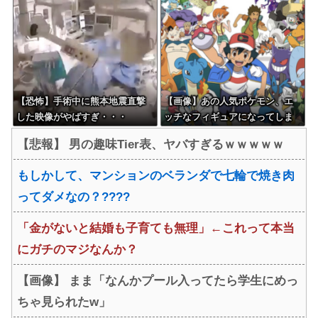
ｗｗｗｗｗｗｗｗｗｗｗｗｗｗ
まったAI動画がこちらｗｗｗｗ
ｗｗ
ｗ
【恐怖】手術中に熊本地震直撃
【画像】あの人気ポケモン、エ
した映像がやばすぎ・・・
ッチなフィギュアになってしま
う
【悲報】 男の趣味Tier表、ヤバすぎるｗｗｗｗｗ
もしかして、マンションのベランダで七輪で焼き肉
ってダメなの？????
「金がないと結婚も子育ても無理」←これって本当
にガチのマジなんか？
【画像】 まま「なんかプール入ってたら学生にめっ
ちゃ見られたw」