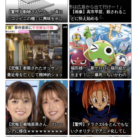
【驚愕】動物さんたち、一斉に
【画像】高市早苗、殺されるこ
「コンビニの棚」に興味を示し
とに怯え始める
始める・・・
【悲報】射殺されたオッサン、
福田雄一「新ケロロに福田組が
最近母を亡くして精神的ショッ
出ます！」→爆死 ちいかわの
クを受けていたと判明・・・
監督「原作に忠実に」→爆売れ
【悲報】菊地亜美さん、マレー
【驚愕】ドラクエ6をとんでもな
シアに移住ｗｗｗｗｗｗｗｗｗ
いクオリティでアニメ化してし