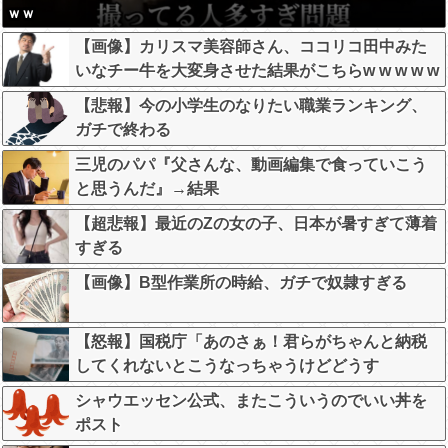
ｗｗ
【画像】カリスマ美容師さん、ココリコ田中みた
いなチー牛を大変身させた結果がこちらw w w w w
w w w w w w
【悲報】今の小学生のなりたい職業ランキング、
ガチで終わる
三児のパパ『父さんな、動画編集で食っていこう
と思うんだ』→結果
【超悲報】最近のZの女の子、日本が暑すぎて薄着
すぎる
【画像】B型作業所の時給、ガチで奴隷すぎる
【怒報】国税庁「あのさぁ！君らがちゃんと納税
してくれないとこうなっちゃうけどどうす
る？！」←これw w w w w w w w
シャウエッセン公式、またこういうのでいい丼を
ポスト