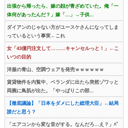
出張から帰ったら、嫁の顔が青ざめていた。俺「一
体何があったんだ？」嫁「…」→子供...
ダイアンのじゃない方がユースケさんになってしま
っているという事実←これ
女「43億円注文して………キャンセルっと！」←こ
いつの目的
洋服の青山、空調ウェアを発売ｗｗｗｗｗｗ
賃貸物件を内覧中、ベランダに出たら突然ゾワッと
両腕に鳥肌が出た。「やっぱりこの部...
【徹底議論】「日本をダメにした総理大臣」←結局
誰だと思う？
「エアコンから変な音がする。なんだろ…え？」ﾊﾟ