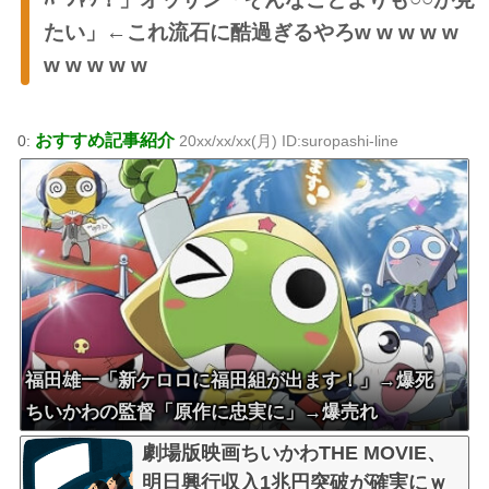
たい」←これ流石に酷過ぎるやろw w w w w
w w w w w
おすすめ記事紹介
0:
20xx/xx/xx(月) ID:suropashi-line
福田雄一「新ケロロに福田組が出ます！」→爆死
ちいかわの監督「原作に忠実に」→爆売れ
劇場版映画ちいかわTHE MOVIE、
明日興行収入1兆円突破が確実にｗ