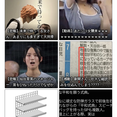
【悲報】未来で待ってる女さ
【動画】あたシコ女襲来ｗｗｗ
ん、あまりにも多すぎて大渋滞
ｗｗｗｗｗｗｗｗｗｗｗｗｗｗ
に????
【悲報】仙台育英のマネージャ
【感動】新聞さん、壮大な縦読
ー、首をひねっただけでなぜか
みを仕込んでしまう????
ウインクしたことにされてしま
う