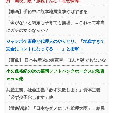
府「減税」敵「減税すんな！社会保障...
【動画】手術中に熊本地震直撃やばすぎる
「金がないと結婚も子育ても無理」←これって本当
にガチのマジなんか？
ジャンポケ斎藤と代理人のやりとり、「地獄すぎて
完全にコントになってる……」と衝撃...
【画像】 日本共産党の街宣車、ほんと碌でもないな
小久保裕紀の次の福岡ソフトバンクホークスの監督
ｗｗｗ他
共産主義、社会主義「必ず失敗します」資本主義
「必ず少子化します」他
【徹底議論】「日本をダメにした総理大臣」←結局