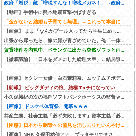
政府「増税」敵「増税すんな！増税メガネ！」→政府...
【動画】手術中に熊本地震直撃やばすぎる
「金がないと結婚も子育ても無理」←これって本当に...
【画像】 まま「なんかプール入ってたら学生にめっ...
出張から帰ったら、嫁の顔が青ざめていた。俺「一体...
賃貸物件を内覧中、ベランダに出たら突然ゾワッと両...
【徹底議論】「日本をダメにした総理大臣」←結局誰...
【画像】セクシー女優・白石茉莉奈、ムッチムチボデ...
【朗報】 ビッグダディの娘、結構エ●チになってい...
小久保裕紀の次の福岡ソフトバンクホークスの監督ｗ...
【画像】 ドスケベ体育祭、開幕ｗｗｗ
共産主義、社会主義「必ず失敗します」資本主義「必...
【困惑】日本から刺青への偏見を消し去りたいんやけ...
【画像】NHK 久保田祐佳アナ、ブラタモリでまさ...