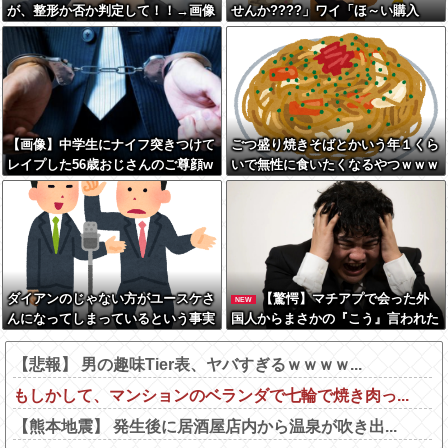
が、整形か否か判定して！！→画像
せんか????」ワイ「ほ～い購入
がこちらw w w w w w w w w w
ｗ」
【画像】中学生にナイフ突きつけて
ごつ盛り焼きそばとかいう年１くら
レイプした56歳おじさんのご尊顔w
いで無性に食いたくなるやつｗｗｗ
wwwww
ｗｗｗｗｗ
ダイアンのじゃない方がユースケさ
【驚愕】マチアプで会った外
NEW
んになってしまっているという事実
国人からまさかの『こう』言われた
←これ
んやがこれワイ詰み
か？？？？？？？
【悲報】 男の趣味Tier表、ヤバすぎるｗｗｗｗ...
もしかして、マンションのベランダで七輪で焼き肉っ...
【熊本地震】 発生後に居酒屋店内から温泉が吹き出...