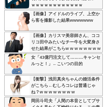
ｗｗｗｗｗｗｗｗｗｗｗｗ
【画像】アイドルのライブ、上空か
ら客を撮影した結果wwwwwww
【画像】カリスマ美容師さん、ココ
リコ田中みたいなチー牛を大変身さ
せた結果がこちらw w w w w w w w
w w w
女「43億円注文して………キャンセ
ルっと！」←こいつの目的
【衝撃】浅田真央ちゃんの婚活条件
がこちら←むしろコレは普通じゃ
ね？w w w w w w w w
岡田斗司夫「人間の本音としてブサ