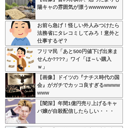
陽キャの雰囲気が漂うwwwwwww
お前ら急げ！怪しい外人みつけたら
法務省にタレコミしてみろ！意外と
仕事するぞ？
フリマ民「あと500円値下げ出来ま
せんか????」ワイ「ほ～い購入
ｗ」
【画像】ドイツの『ナチス時代の国
会』がガチでカッコ良すぎるwwww
www
【闇深】年間1億円売り上げるキャ
バ嬢が自殺配信したらしい・・・