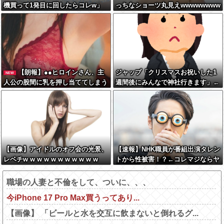
機買って1発目に回したらコレw」
っちなショーツ丸見えwwwwwwww
←こwれwはw w w w w w w w w w
【朗報】●●ヒロインさん、主
ジャップ「クリスマスお祝いした1
NEW
人公の股間に乳を押し当ててしまう
週間後にみんなで神社行きます」←
wwwww
これ
【画像】アイドルのオフ会の光景、
【速報】NHK職員が番組出演タレン
レベチw w w w w w w w w w w
トから性被害！？←コレマジならヤ
バくねーか？
職場の人妻と不倫をして、ついに、、、
今iPhone 17 Pro Max買うってあり...
【画像】 「ビールと水を交互に飲まないと倒れるグ...