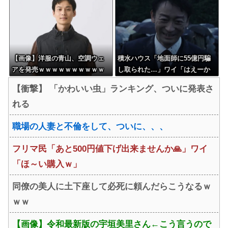
【画像】洋服の青山、空調ウェ
積水ハウス「地面師に55億円騙
アを発売ｗｗｗｗｗｗｗｗｗｗ
し取られた…」ワイ「はえーか
ｗｗｗｗ
わいそう…会社滅茶苦茶やろな
【衝撃】 「かわいい虫」ランキング、ついに発表さ
ぁ」→
れる
職場の人妻と不倫をして、ついに、、、
フリマ民「あと500円値下げ出来ませんか🙏」ワイ
「ほ～い購入ｗ」
同僚の美人に土下座して必死に頼んだらこうなるｗ
ｗｗ
【画像】令和最新版の宇垣美里さん←こう言うので