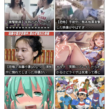
【衝撃動画】令和のJS、レベチ
【恐怖】手術中に熊本地震直撃
ｗｗｗｗｗｗｗｗｗｗｗｗｗｗ
した映像がやばすぎ・・・
ｗｗｗｗｗｗｗｗｗｗｗｗｗｗ
ｗｗ
【悲報】加藤小夏(おなつ)「演技
オタク「実際にプレイしたらわ
中に惚れてしまった俳優がい
かるけどライザは友達って感じ
る」
で性的な目では見れないｗ」←
これｗ