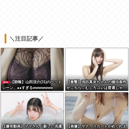
＼注目記事／
【朗報】山田涼介(31)のベッド
【衝撃】浅田真央ちゃんの婚活条件
NEW
シーン、●●すぎるwwwwwww
がこちら←むしろコレは普通じゃ
ね？w w w w w w w w
【爆笑動画】ママさん「新しい洗濯
【画像】サナ、スカートがめくれえ