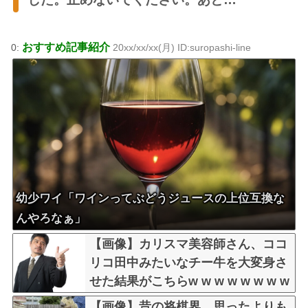
おすすめ記事紹介
0:
20xx/xx/xx(月) ID:suropashi-line
幼少ワイ「ワインってぶどうジュースの上位互換な
んやろなぁ」
【画像】カリスマ美容師さん、ココ
リコ田中みたいなチー牛を大変身さ
せた結果がこちらw w w w w w w w
w w w
【画像】昔の将棋界、思ったよりも