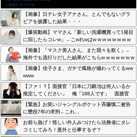
【画像】日テレ女子アナさん、とんでもないグラ
ビアを披露した結果・・・
【爆笑動画】ママさん「新しい洗濯機買って1発目
に回したらコレw」←こwれwはw w w w w w w w
w w
【画像】「マスク美人さん、また我々を欺く」←
海外でも流行りだした結果がこちらw w w w w w w
【画像】佳子さま、ガチで風格が備わってくるww
www
【ファ！？】面接官「日本に刀鍛冶は何人いるか
推定してください」 俺「188人です」 面接官
「どういう風に考えましたか？」 俺「知ってま
【緊急】お笑いジャングルポケット斉藤慎二被告
した」→この後『こう』なったんだがマジで納得
に懲役7年の求刑←これ…
いかない！！！！！
お前ら急げ！怪しい外人みつけたら法務省にタレ
コミしてみろ！意外と仕事するぞ？