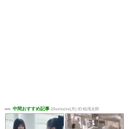
中間おすすめ記事
∞∞:
20xx/xx/xx(月) ID:枯渇太郎