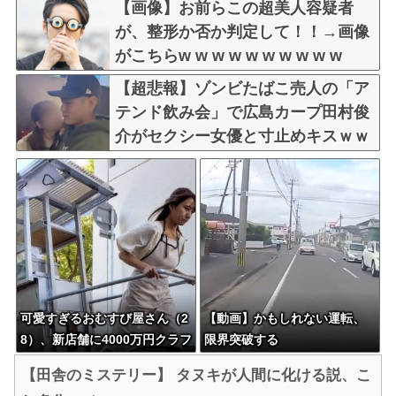
【画像】お前らこの超美人容疑者
が、整形か否か判定して！！→画像
がこちらw w w w w w w w w w
【超悲報】ゾンビたばこ売人の「ア
テンド飲み会」で広島カープ田村俊
介がセクシー女優と寸止めキスｗｗ
ｗ
可愛すぎるおむすび屋さん（2
【動画】かもしれない運転、
8）、新店舗に4000万円クラフ
限界突破する
ァンした成功した結果弱男集
【田舎のミステリー】 タヌキが人間に化ける説、こ
団から叩かれてしまうｗｗｗ