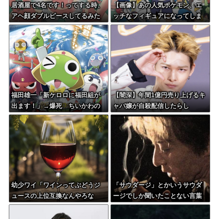
居酒屋で4名です！ってする時、
【画像】あの人気ポケモン、エ
アヘ顔ダブルピースしてるみた
ッチなフィギュアになってしま
いになるの恥ずかしいんやが
う
福田雄一「新ケロロに福田組が
【闇深】年間1億円売り上げるキ
出ます！」→爆死 ちいかわの
ャバ嬢が自殺配信したらし
監督「原作に忠実に」→爆売れ
い・・・
幼少ワイ「ワインってぶどうジ
「サウダージ」とかいうサウダ
ュースの上位互換なんやろな
ージでしか聞いたことない言葉
ぁ」
ｗｗｗｗｗｗｗｗ