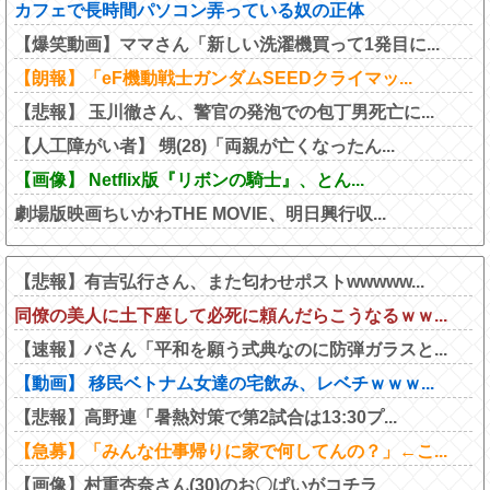
カフェで長時間パソコン弄っている奴の正体
【爆笑動画】ママさん「新しい洗濯機買って1発目に...
【朗報】「eF機動戦士ガンダムSEEDクライマッ...
【悲報】 玉川徹さん、警官の発泡での包丁男死亡に...
【人工障がい者】 甥(28)「両親が亡くなったん...
【画像】 Netflix版『リボンの騎士』、とん...
劇場版映画ちいかわTHE MOVIE、明日興行収...
【悲報】有吉弘行さん、また匂わせポストwwwww...
同僚の美人に土下座して必死に頼んだらこうなるｗｗ...
【速報】パさん「平和を願う式典なのに防弾ガラスと...
【動画】 移民ベトナム女達の宅飲み、レベチｗｗｗ...
【悲報】高野連「暑熱対策で第2試合は13:30プ...
【急募】「みんな仕事帰りに家で何してんの？」←こ...
【画像】村重杏奈さん(30)のお〇ぱいがコチラ