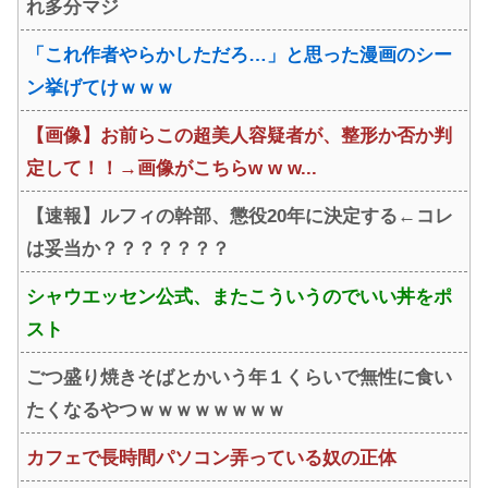
れ多分マジ
ｗ
「これ作者やらかしただろ…」と思った漫画のシー
ン挙げてけｗｗｗ
【画像】お前らこの超美人容疑者が、整形か否か判
定して！！→画像がこちらw w w...
【速報】ルフィの幹部、懲役20年に決定する←コレ
は妥当か？？？？？？？
シャウエッセン公式、またこういうのでいい丼をポ
スト
ごつ盛り焼きそばとかいう年１くらいで無性に食い
たくなるやつｗｗｗｗｗｗｗｗ
カフェで長時間パソコン弄っている奴の正体