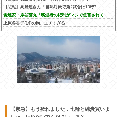
【悲報】高野連さん「暑熱対策で第2試合は13時3...
愛煙家・岸谷蘭丸「喫煙者の権利がマジで侵害されて...
上原多香子(14)の胸、エチすぎる
【緊急】もう疲れました…七輪と練炭買いま
した。止めないでください。あと…