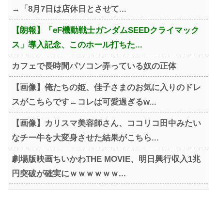
→「8月7日は店休日とさせて...
【朗報】「eF機動戦士ガンダムSEEDクライマック
ス」導入記念、このホール打ちた...
カフェで長時間パソコン弄っている奴の正体
【画像】俺たちの姫、佳子さまのお気に入りのドレ
スがこちらです←コレは可愛過ぎるw...
【画像】カリスマ美容師さん、ココリコ田中みたい
なチー牛を大変身させた結果がこちら...
劇場版映画ちいかわTHE MOVIE、明日興行収入1兆
円突破が確実にｗｗｗｗｗｗ...