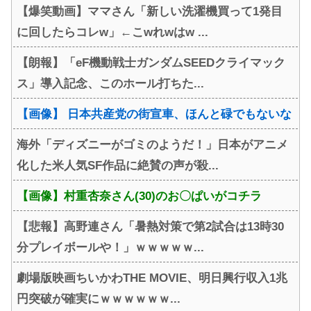
【爆笑動画】ママさん「新しい洗濯機買って1発目
に回したらコレw」←こwれwはw ...
【朗報】「eF機動戦士ガンダムSEEDクライマック
ス」導入記念、このホール打ちた...
【画像】 日本共産党の街宣車、ほんと碌でもないな
海外「ディズニーがゴミのようだ！」日本がアニメ
化した米人気SF作品に絶賛の声が殺...
【画像】村重杏奈さん(30)のお〇ぱいがコチラ
【悲報】高野連さん「暑熱対策で第2試合は13時30
分プレイボールや！」ｗｗｗｗｗ...
劇場版映画ちいかわTHE MOVIE、明日興行収入1兆
円突破が確実にｗｗｗｗｗｗ...