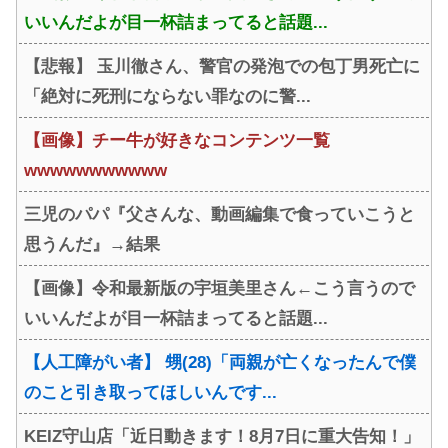
いいんだよが目一杯詰まってると話題...
【悲報】 玉川徹さん、警官の発泡での包丁男死亡に
「絶対に死刑にならない罪なのに警...
【画像】チー牛が好きなコンテンツ一覧
wwwwwwwwwww
三児のパパ『父さんな、動画編集で食っていこうと
思うんだ』→結果
【画像】令和最新版の宇垣美里さん←こう言うので
いいんだよが目一杯詰まってると話題...
【人工障がい者】 甥(28)「両親が亡くなったんで僕
のこと引き取ってほしいんです...
KEIZ守山店「近日動きます！8月7日に重大告知！」