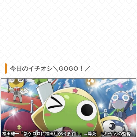
今日のイチオシ＼GOGO！／
福田雄一「新ケロロに福田組が出ます！」→爆死 ちいかわの監督