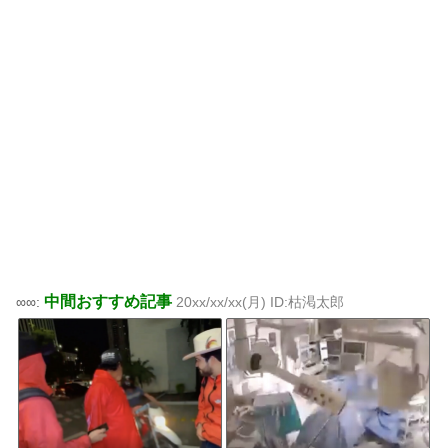
中間おすすめ記事
∞∞:
20xx/xx/xx(月) ID:枯渇太郎