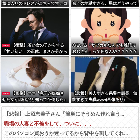
気に入りのドレスがこちらです←コ
合うの地獄すぎる、男はどうやって
レは可愛過ぎるw w w w w w w w
耐えてんの？」←コレは同意せざる
おえないと話題に
【衝撃】若い女の子からする
Xにいる「サブカルなんでも雑語り
NEW
「甘い匂い」の正体、まさか分から
おじさん」って何なんや？？？？？
ないDTなんておらんよな？よな？w
w w w w w w w w w w
【画像】ママ『息子が妊娠さ
【悲報】美人すぎる県警本部長、無
NEW
せた女が30代だと知って卒倒した』
能すぎて失職www(画像あり)
←これ
【悲報】 上沼恵美子さん「簡単にそうめん作れ言う...
職場の人妻と不倫をして、ついに、、、
このパソコン買おうか迷ってるから背中を刺してくれ...