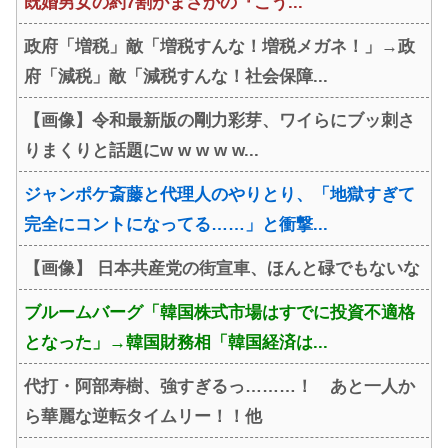
既婚男女の約7割がまさかの『こう...
政府「増税」敵「増税すんな！増税メガネ！」→政
府「減税」敵「減税すんな！社会保障...
【画像】令和最新版の剛力彩芽、ワイらにブッ刺さ
りまくりと話題にw w w w w...
ジャンポケ斎藤と代理人のやりとり、「地獄すぎて
完全にコントになってる……」と衝撃...
【画像】 日本共産党の街宣車、ほんと碌でもないな
ブルームバーグ「韓国株式市場はすでに投資不適格
となった」→韓国財務相「韓国経済は...
代打・阿部寿樹、強すぎるっ………！ あと一人か
ら華麗な逆転タイムリー！！他