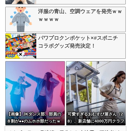
洋服の青山、空調ウェアを発売ｗｗ
ｗｗｗｗ
パワプロクンポケット×#スポニチ
コラボグッズ発売決定！
【画像】JKダンス部、部員の
可愛すぎるおむすび屋さん（2
８割が●●のムホホ部だったｗ
8）、新店舗に4000万円クラフ
ｗｗｗ
ァンした成功した結果弱男集