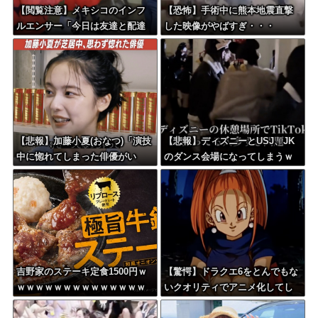
【閲覧注意】メキシコのインフ
【恐怖】手術中に熊本地震直撃
ルエンサー「今日は友達と配達
した映像がやばすぎ・・・
員のアルバイトを体験してみる
よ！！」←結果・・・
【悲報】加藤小夏(おなつ)「演技
【悲報】ディズニーとUSJ、JK
中に惚れてしまった俳優がい
のダンス会場になってしまうｗ
る」
ｗｗｗｗ
吉野家のステーキ定食1500円ｗ
【驚愕】ドラクエ6をとんでもな
ｗｗｗｗｗｗｗｗｗｗｗｗｗｗ
いクオリティでアニメ化してし
ｗｗｗｗ
まったAI動画がこちらｗｗｗｗ