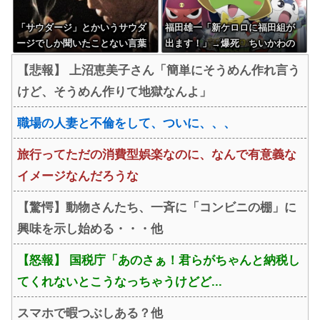
「サウダージ」とかいうサウダ
福田雄一「新ケロロに福田組が
ージでしか聞いたことない言葉
出ます！」→爆死 ちいかわの
ｗｗｗｗｗｗｗｗ
監督「原作に忠実に」→爆売れ
【悲報】 上沼恵美子さん「簡単にそうめん作れ言う
けど、そうめん作りて地獄なんよ」
職場の人妻と不倫をして、ついに、、、
旅行ってただの消費型娯楽なのに、なんで有意義な
イメージなんだろうな
【驚愕】動物さんたち、一斉に「コンビニの棚」に
興味を示し始める・・・他
【怒報】 国税庁「あのさぁ！君らがちゃんと納税し
てくれないとこうなっちゃうけどど...
スマホで暇つぶしある？他