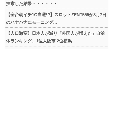
捜索した結果・・・・・・
【全台朝イチ1G当選!?】スロットZENT555が8月7日
のハナハナにモーニング...
【人口激変】日本人が減り「外国人が増えた」自治
体ランキング、1位大阪市 2位横浜...