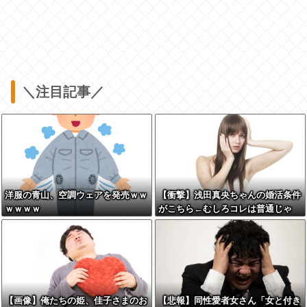
＼注目記事／
洋服の青山、空調ウェアを発売ｗｗ
【衝撃】浅田真央ちゃんの婚活条件
ｗｗｗｗ
がこちら←むしろコレは普通じゃ
ね？w w w w w w w w
【画像】俺たちの姫、佳子さまのお
【悲報】同性愛者女さん「女と付き