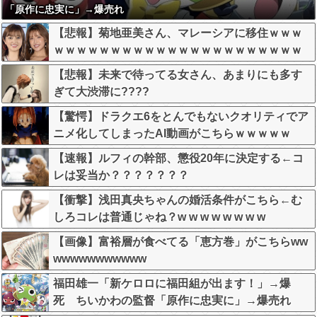
「原作に忠実に」→爆売れ
【悲報】菊地亜美さん、マレーシアに移住ｗｗｗ
ｗｗｗｗｗｗｗｗｗｗｗｗｗｗｗｗｗｗｗｗｗｗ
【悲報】未来で待ってる女さん、あまりにも多す
ぎて大渋滞に????
【驚愕】ドラクエ6をとんでもないクオリティでア
ニメ化してしまったAI動画がこちらｗｗｗｗｗ
【速報】ルフィの幹部、懲役20年に決定する←コ
レは妥当か？？？？？？？
【衝撃】浅田真央ちゃんの婚活条件がこちら←む
しろコレは普通じゃね？w w w w w w w w
【画像】富裕層が食べてる「恵方巻」がこちらww
wwwwwwwwwww
福田雄一「新ケロロに福田組が出ます！」→爆
死 ちいかわの監督「原作に忠実に」→爆売れ