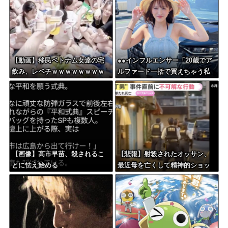
ｗ
【動画】移民ベトナム女達の宅
●●インフルエンサー「20歳でア
飲み、レベチｗｗｗｗｗｗｗｗ
ルファード一括で買えちゃう私
ｗｗｗｗｗｗｗｗｗｗｗｗｗｗ
って素敵」
ｗｗ
【画像】高市早苗、殺されるこ
【悲報】射殺されたオッサン、
とに怯え始める
最近母を亡くして精神的ショッ
クを受けていたと判明・・・