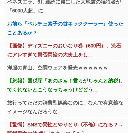
ベネズエラ、6月連続に発生した大地震の犠牲者が
団から叩かれてしまうｗｗｗ
「6000人超」に
ｗ
お前ら『ペルチェ素子の首ネッククーラー』使った
ことあるか？
【画像】ディズニーのおいなり巻（600円）、流石
にアレすぎて賛否両論の大炎上をし...
洋服の青山、空調ウェアを発売ｗｗｗｗｗｗ
【怒報】国税庁「あのさぁ！君らがちゃんと納税し
てくれないとこうなっちゃうけどどう...
旅行ってただの消費型娯楽なのに、なんで有意義な
イメージなんだろうな
【驚愕】SNSで異性とやりとり《不倫》になる？→