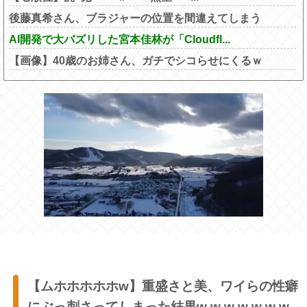
後藤真希さん、ブラジャーの位置を間違えてしまう
AI開発で大バズリした宮本佳林が「Cloudfl...
【画像】40歳のお姉さん、ガチでシコらせにくるｗ
【ムホホホホホw】重盛さと美、ワイらの性癖
にぶっ刺さってしまった結果w w w w w w w