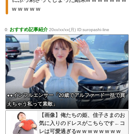
w w w w w
おすすめ記事紹介
0:
20xx/xx/xx(月) ID:suropashi-line
●●インフルエンサー「20歳でアルファード一括で買
えちゃう私って素敵」
【画像】俺たちの姫、佳子さまのお
気に入りのドレスがこちらです←コ
レは可愛過ぎるw w w w w w w w