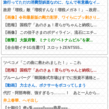
旅行ってただの消費型娯楽なのに、なんで有意義なイ...
政府「増税」敵「増税すんな！増税メガネ！」→政府...
【画像】令和最新版の剛力彩芽、ワイらにブッ刺さり...
【怒報】 国税庁「あのさぁ！君らがちゃんと納税し...
【画像】 この佳子さまのボディライン、流石にエチ...
【衝撃】 大阪府警、ミナミの“ベトナムビル”を家...
【全台朝イチ1G当選!?】スロットZENT555...
ツベコメ「この曲に救われました！」←これ
【怒報】 国税庁「あのさぁ！君らがちゃんと納税し...
ブルームバーグ「韓国株式市場はすでに投資不適格と...
【動画】 力士さん、ボクサーをボコってしまう
代打・阿部寿樹、強すぎるっ………！ あと一人から...
井上春華、へそ出し
【セ順位】虎=兎-====//====燕星===...