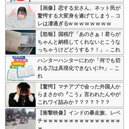
【画像】恋する女さん、ネット民が
驚愕する大変身を遂げてしまう←コ
レは凄過ぎるw w w w w w w w
【怒報】国税庁「あのさぁ！君らが
ちゃんと納税してくれないとこうな
っちゃうけどどうする？！」←これ
w w w w w w w w
ハンターハンターにわか「何でも切
れる刀は具現化できない(ﾆﾁｯ」←こ
れ
【驚愕】マチアプで会った外国人か
らまさかの『こう』言われたんやが
これワイ詰みか？？？？？？？
【衝撃映像】インドの暴走族、レベ
チｗｗｗｗｗｗｗｗｗｗｗｗｗｗｗ
ｗ