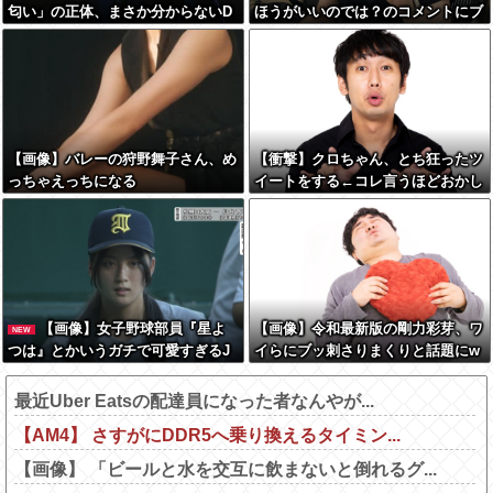
匂い」の正体、まさか分からないD
ほうがいいのでは？のコメントにブ
Tなんておらんよな？よな？w w w
チギレ
w w w w w w w w
【画像】バレーの狩野舞子さん、め
【衝撃】クロちゃん、とち狂ったツ
っちゃえっちになる
イートをする←コレ言うほどおかし
いか？？？？？？
【画像】女子野球部員『星よ
【画像】令和最新版の剛力彩芽、ワ
NEW
つは』とかいうガチで可愛すぎるJ
イらにブッ刺さりまくりと話題にw
Kwww
w w w w w w w w w w w w
最近Uber Eatsの配達員になった者なんやが...
【AM4】 さすがにDDR5へ乗り換えるタイミン...
【画像】 「ビールと水を交互に飲まないと倒れるグ...