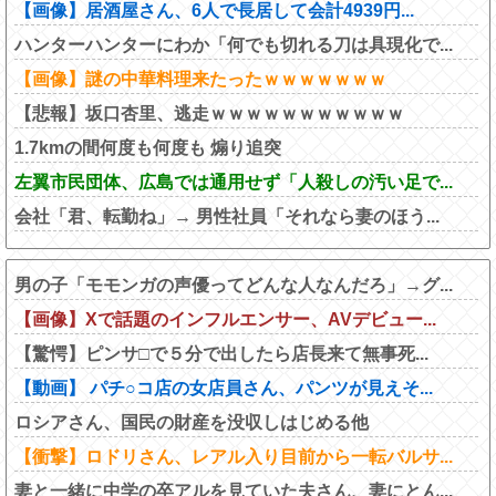
【画像】居酒屋さん、6人で長居して会計4939円...
ハンターハンターにわか「何でも切れる刀は具現化で...
【画像】謎の中華料理来たったｗｗｗｗｗｗｗ
【悲報】坂口杏里、逃走ｗｗｗｗｗｗｗｗｗｗｗ
1.7kmの間何度も何度も 煽り追突
左翼市民団体、広島では通用せず「人殺しの汚い足で...
会社「君、転勤ね」→ 男性社員「それなら妻のほう...
男の子「モモンガの声優ってどんな人なんだろ」→グ...
【画像】Xで話題のインフルエンサー、AVデビュー...
【驚愕】ピンサ□で５分で出したら店長来て無事死...
【動画】 パチ○コ店の女店員さん、パンツが見えそ...
ロシアさん、国民の財産を没収しはじめる他
【衝撃】ロドリさん、レアル入り目前から一転バルサ...
妻と一緒に中学の卒アルを見ていた夫さん、妻にとん...