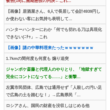
被告(19)に無期懲役の判決←これ...
【画像】居酒屋さん、6人で長居して会計4939円し
か使わない客にお気持ち表明して...
ハンターハンターにわか「何でも切れる刀は具現化
できない(ﾆﾁｯ」←これ
【画像】謎の中華料理来たったｗｗｗｗｗｗｗ
1.7kmの間何度も何度も 煽り追突
ジャンポケ斎藤と代理人のやりとり、「地獄すぎて
完全にコントになってる……」と衝撃...
左翼市民団体、広島では通用せず「人殺しの汚い足
で広島の土を踏むな！」→広島県民「...
ロシアさん、国民の財産を没収しはじめる他