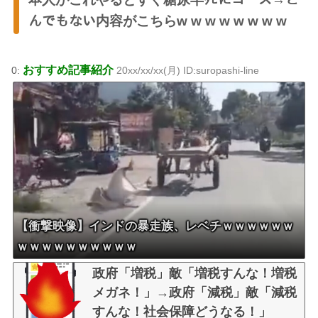
んでもない内容がこちらw w w w w w w w
おすすめ記事紹介
0:
20xx/xx/xx(月) ID:suropashi-line
【衝撃映像】インドの暴走族、レベチｗｗｗｗｗｗ
ｗｗｗｗｗｗｗｗｗｗ
政府「増税」敵「増税すんな！増税
メガネ！」→政府「減税」敵「減税
すんな！社会保障どうなる！」