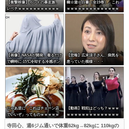
【衝撃映像】インドの暴走族、
幽☆遊☆白書（全19巻）←これ
レベチｗｗｗｗｗｗｗｗｗｗｗ
ｗｗｗｗｗｗｗｗｗｗｗｗｗｗ
ｗｗｗｗｗ
【画像】NASAが開発、着るだけ
【悲報】広末涼子さん、病気を
で瞬時に-15℃冷却する冷感ポン
患っていた模様・・・
チョが3,980円ｗｗｗｗｗ
じゃあ逆に「これはチェーン店
【動画】戦犯はどっち？ｗｗｗ
でいいぞ」ってものｗｗｗｗｗ
ｗｗｗｗｗｗｗｗｗｗｗｗｗｗ
ｗｗｗ
ｗｗｗ
寺田心、週6ジム通いで体重62kg→82kgに 110kgの