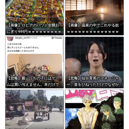
【画像】ロピアのパワー全開お
【画像】温泉の中でこれやる奴
にぎり444円ｗｗｗｗｗｗｗｗｗ
ｗｗｗｗｗｗｗｗｗｗｗｗｗｗ
ｗｗｗ
ｗｗ
【悲報】親「うちの子にはゲー
【悲報】仙台育英のマネージャ
ムは買い与えません。本だけで
ー、首をひねっただけでなぜか
十分」→結果ｗｗｗ
ウインクしたことにされてしま
う