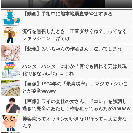
【動画】手術中に熊本地震直撃やばすぎる
流行を無視したとき「正直ダサくね？」ってなる
ファッション上げてけ
【悲報】みいちゃんの作者さん、泣いてしまう
ハンターハンターにわか「何でも切れる刀は具現
化できない(ﾆﾁｯ」←これ
【画像】1974年の『最高税率』、マジでエグいこ
とが発覚wwww
【画像】ワイの会社の女さん、『コレ』を強調し
過ぎて完全にあたしこ枠を狙ってるんだがw w w w
w w w w w w w w
美容院ってオッサンがいきなり行っても大丈夫な
ん？