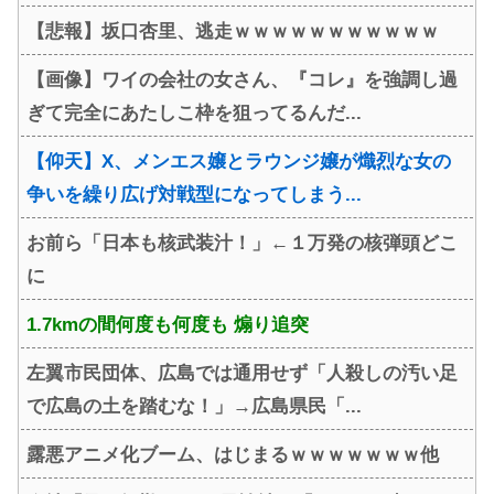
【悲報】坂口杏里、逃走ｗｗｗｗｗｗｗｗｗｗｗ
【画像】ワイの会社の女さん、『コレ』を強調し過
ぎて完全にあたしこ枠を狙ってるんだ...
【仰天】X、メンエス嬢とラウンジ嬢が熾烈な女の
争いを繰り広げ対戦型になってしまう...
お前ら「日本も核武装汁！」←１万発の核弾頭どこ
に
1.7kmの間何度も何度も 煽り追突
左翼市民団体、広島では通用せず「人殺しの汚い足
で広島の土を踏むな！」→広島県民「...
露悪アニメ化ブーム、はじまるｗｗｗｗｗｗｗ他