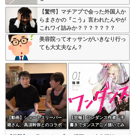
【驚愕】マチアプで会った外国人か
らまさかの『こう』言われたんやが
これワイ詰みか？？？？？？？
美容院ってオッサンがいきなり行っ
ても大丈夫なん？
【動画】ショートスリーパー
【悲報】ワンダンス作者「手
堀さん、高須幹弥とのコラボ
書きでダンスアニメ描いてみ
でキレ過ぎてる動画がヤバい
ました」←アニメの当てつけ