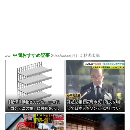
中間おすすめ記事
∞∞:
20xx/xx/xx(月) ID:枯渇太郎
【驚愕】動物さんたち、一斉に
【超悲報】広島市長、呪文を唱
「コンビニの棚」に興味を示し
えて日本人をゾンビ化させてい
始める・・・
ると非難されてしまう