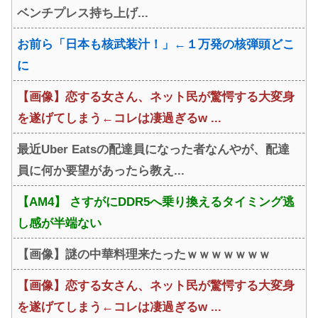
ベンチプレス持ち上げ...
お前ら「日本も核武装汁！」←１万発の核弾頭どこ
に
【画像】恋する女さん、ネット民が驚愕する大変身
を遂げてしまう←コレは凄過ぎるw ...
最近Uber Eatsの配達員になった者なんやが、配達
員に何か要望があったら教え...
【AM4】 さすがにDDR5へ乗り換えるタイミング逃
し感が半端ない
【画像】謎の中華料理来たったｗｗｗｗｗｗｗ
【画像】恋する女さん、ネット民が驚愕する大変身
を遂げてしまう←コレは凄過ぎるw ...