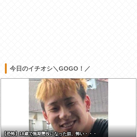
今日のイチオシ＼GOGO！／
【恐怖】18歳で無期懲役になった奴、怖い・・・