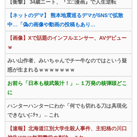
【衝撃】 34歳ニート、『エ□漫画』で人生逆転
ｗｗｗｗｗ
にしか見えないと話題に
【ネットのデマ】 熊本地震巡るデマがSNSで拡散
中…「偽の画像や動画の投稿もあり...
【画像】Xで話題のインフルエンサー、AVデビュー
ｗ
みい山作者、みいちゃんでチー牛なのではという疑
惑が生まれるｗｗｗｗｗｗｗ
お前ら「日本も核武装汁！」←１万発の核弾頭どこ
に
ハンターハンターにわか「何でも切れる刀は具現化
できない(ﾆﾁｯ」←これ
【速報】北海道江別大学生殺人事件、主犯格の川口