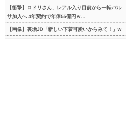
【衝撃】ロドリさん、レアル入り目前から一転バル
サ加入へ 4年契約で年俸55億円ｗ...
【画像】裏垢JD「新しい下着可愛いからみて！」w