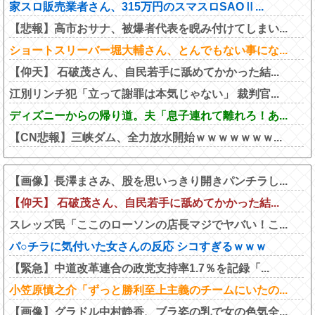
家スロ販売業者さん、315万円のスマスロSAOⅡ...
【悲報】高市おサナ、被爆者代表を睨み付けてしまい...
ショートスリーバー堀大輔さん、とんでもない事にな...
【仰天】 石破茂さん、自民若手に舐めてかかった結...
江別リンチ犯「立って謝罪は本気じゃない」 裁判官...
ディズニーからの帰り道。夫「息子連れて離れろ！あ...
【CN悲報】三峡ダム、全力放水開始ｗｗｗｗｗｗｗ...
【画像】長澤まさみ、股を思いっきり開きパンチラし...
【仰天】 石破茂さん、自民若手に舐めてかかった結...
スレッズ民「ここのローソンの店長マジでヤバい！こ...
パ○チラに気付いた女さんの反応 シコすぎるｗｗｗ
【緊急】中道改革連合の政党支持率1.7％を記録「...
小笠原慎之介「ずっと勝利至上主義のチームにいたの...
【画像】グラドル中村静香、ブラ姿の乳で女の色気全...