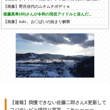
【画像】野呂佳代のムチムチボディｗ
後藤真希(40)さんが令和の現役アイドルと並んだ...
【画像】tuki.、お〇ぱいの始まり解禁
【速報】我慢できない佐藤二郎さんX更新して
フジテレビと縁切り宣言←これw w w w