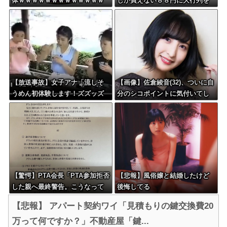
体ｗｗｗｗｗｗｗｗｗｗｗｗｗ
しか買えない８８円に大行列を
ｗｗｗｗｗｗｗｗｗｗｗｗｗｗ
なす都民コチラ・・・
ｗｗｗｗｗｗ
【放送事故】女子アナ「流しそ
【画像】佐倉綾音(32)、ついに自
うめん初体験します！ズズッズ
分のシコポイントに気付いてし
ッ…ズッ………ゲホォッ！」
まう・・・
【驚愕】PTA会長「PTA参加拒否
【悲報】風俗嬢と結婚したけど
した親へ最終警告。こうなって
後悔してる
もいい？」
【悲報】 アパート契約ワイ「見積もりの鍵交換費20
万って何ですか？」不動産屋「鍵...