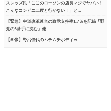
スレッズ民「ここのローソンの店長マジでヤバい！
こんなコンビニ二度と行かない！」と...
【緊急】中道改革連合の政党支持率1.7％を記録「野
党の6番手に沈む」他
【画像】野呂佳代のムチムチボディｗ