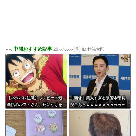
中間おすすめ記事
∞∞:
20xx/xx/xx(月) ID:枯渇太郎
【ネタバレ注意】ワンピース最
【画像】美人すぎる県警本部長
新話のルフィさん、死にかけを
がこちらｗｗｗｗｗｗｗｗｗｗ
助けてもらったジジイに悪態を
吐いてしまう・・・