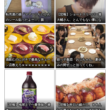
転売屋の娘「ママー！ちいかわ
【悲報】ショートスリーバー堀
のシール貼ったよー！」親
大輔さん、とんでもない事にな
「！！！！！！」→
る・・・
酒飲むのにガチで最高なチェー
姪っ子集団「おじちゃん、夏休
ン店教えろｗｗｗｗｗｗｗｗｗ
みの間ずっと泊ってくね」
ｗ
【悲報】地球上で一番美味い液
【悲報】昨日の銀だこ、８８人