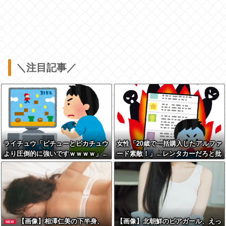
＼注目記事／
ライチュウ「ピチューとピカチュウ
女性「20歳で一括購入したアルファ
より圧倒的に強いですｗｗｗｗ」←
ード素敵！」←レンタカーだろと批
こいつが不人気な理由
判殺到
【画像】相澤仁美の下半身、
【画像】北朝鮮のビアガール、えっ
NEW