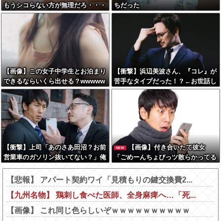
もうシコらない方が無理だろ・・・
ちだった
【画像】この女子中学生とお泊まり
【衝撃】浜辺美波さん、『コレ』が
できるならいくら出せる？wwwww
苦手なタイプだった！？←お世話し
てあげたい弱男が大量沸きしてしま
うw w w w w w w w w
【衝撃】上司「あのさあ田沼？お前
【画像】付き合いたて彼女
NEW
営業車のガソリン抜いてない？」俺
「ごめーんちょびっツ散らかってる
「はぁ？どういうことすか？」上司
けど上がって～！」←お前らだった
「自分の車に入れ替えたりしてな
らコレ別れるか？？？？？
【悲報】 アパート契約ワイ「見積もりの鍵交換費2...
い？？」←これw w w w w w
【九州名物】 鶏刺し食べた医師、全身麻痺へ…「死...
【画像】 これ同じ色らしいぞｗｗｗｗｗｗｗｗｗｗ