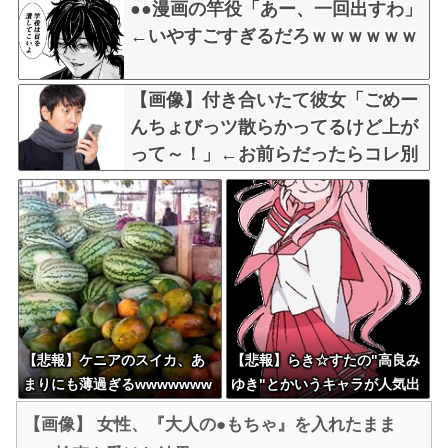
●●漫画の竿役「あー、一回出すわ」
←いやすごすぎるだろｗｗｗｗｗｗ
【画像】付き合いたて彼女「ごめー
んちょびっツ散らかってるけど上が
って～！」←お前らだったらコレ別
れるか？？？？？
【悲報】ケニアのスイカ、あ
【悲報】らき☆すたの"高良み
まりにも薄過ぎるwwwwwww
ゆき"とかいうキャラが人気出
ww
なかった理由、改めて見ると
【画像】 女性、『大人の●もちゃ』を入れたまま
ガチで謎wwwwwwwwwwww