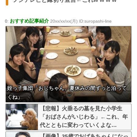
おすすめ記事紹介
0:
20xx/xx/xx(月) ID:suropashi-line
姪っ子集団「おじちゃん、夏休みの間ずっと泊って
くね」
【悲報】火垂るの墓を見た小学生
「おばさんがいじわる」←これ、年
代とともに変わっていくよな…
【画像】35歳でおばあちゃんになっ