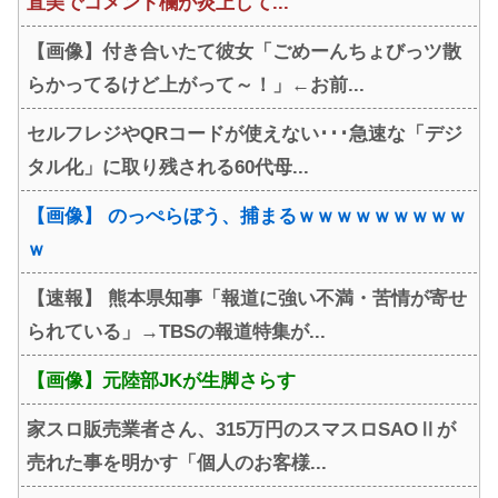
直美でコメント欄が炎上して...
【画像】付き合いたて彼女「ごめーんちょびっツ散
らかってるけど上がって～！」←お前...
セルフレジやQRコードが使えない･･･急速な「デジ
タル化」に取り残される60代母...
【画像】 のっぺらぼう、捕まるｗｗｗｗｗｗｗｗｗ
ｗ
【速報】 熊本県知事「報道に強い不満・苦情が寄せ
られている」→TBSの報道特集が...
【画像】元陸部JKが生脚さらす
家スロ販売業者さん、315万円のスマスロSAOⅡが
売れた事を明かす「個人のお客様...