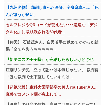
【九州名物】 鶏刺し食べた医師、全身麻痺へ…「死
んだほうが良い」
セルフレジやQRコードが使えない･･･急速な「デジ
タル化」に取り残される60代母...
【仰天】 石破茂さん、自民若手に舐めてかかった結
果「全てを失うｗｗｗｗｗ」
『新テニスの王子様』が完結したらしいけどさ他
江別リンチ犯「立って謝罪は本気じゃない」 裁判官
「ほな裁判で土下座してないキミは...
【超絶悲報】東科大医学部卒の美人YouTuberさん、
直美でコメント欄が炎上して...
【画像】のり弁の価格、庶民には届かなくなってし