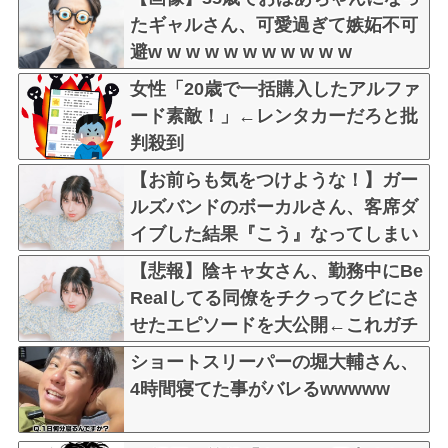
たギャルさん、可愛過ぎて嫉妬不可
避w w w w w w w w w w w
女性「20歳で一括購入したアルファ
ード素敵！」←レンタカーだろと批
判殺到
【お前らも気をつけような！】ガー
ルズバンドのボーカルさん、客席ダ
イブした結果『こう』なってしまい
お気持ち表明してしまう…
【悲報】陰キャ女さん、勤務中にBe
Realしてる同僚をチクってクビにさ
せたエピソードを大公開←これガチ
だと思う？？？？？
ショートスリーパーの堀大輔さん、
4時間寝てた事がバレるwwwww