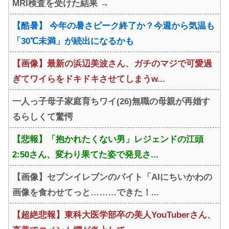
MRI検査を受けた結果 →
w
【酷暑】 今年の暑さピーク終了か？今週から気温も
「30℃未満」が続出になるかも
【画像】最新の浜辺美波さん、ガチのマジで可愛過
ぎてワイらをドキドキさせてしまうw...
一人っ子母子家庭育ちワイ(26)無職の母親が再婚す
るらしくて驚愕
【悲報】「抱かれたくない男」レジェンドの江頭
2:50さん、変わり果てた姿で発見さ...
【画像】セブンイレブンのバイト「AIにちいかわの
画像を食わせてっと………できた！...
【超絶悲報】東科大医学部卒の美人YouTuberさん、