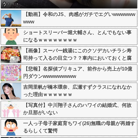
う・・・
【動画】令和のJS、肉感がガチでエグいwwwwww
www
ショートスリーバー堀大輔さん、とんでもない事
になるｗｗｗｗｗｗｗｗ
【画像】スーパー銭湯にこのクソデカいチラシ寿
司持って入るの目立つ？？車内においておくと腐
りそう
【悲報】名探偵プリキュア、前作から売上が10億
円ダウンwwwwwwwww
吉岡里帆が橋本環奈、広瀬すずクラスになれなか
った理由ｗｗｗｗｗｗ
【写真付】中川翔子さんのハワイの結婚式、何故
か旦那がいない
一人っ子母子家庭育ちワイ(26)無職の母親が再婚す
るらしくて驚愕