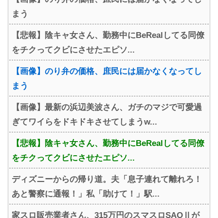
まう
【悲報】陰キャ女さん、勤務中にBeRealしてる同僚
をチクってクビにさせたエピソ...
【画像】のり弁の価格、庶民には届かなくなってし
まう
【画像】最新の浜辺美波さん、ガチのマジで可愛過
ぎてワイらをドキドキさせてしまうw...
【悲報】陰キャ女さん、勤務中にBeRealしてる同僚
をチクってクビにさせたエピソ...
ディズニーからの帰り道。夫「息子連れて離れろ！
あと警察に通報！」私「助けて！」駅...
家スロ販売業者さん、315万円のスマスロSAOⅡが