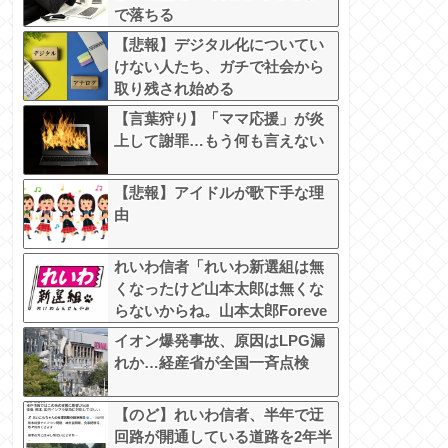
で落ちる
【悲報】デジタル化についてい
けない人たち、ガチで社会から
取り残され始める
【言葉狩り】「ママ応援」が炎
上して謝罪…もう何も言えない
【悲報】アイドルが歌下手な理
由
れいわ信者「れいわ新選組は無
くなったけど山本太郎は無くな
らないからね。山本太郎Foreve
r????」
イオン爆発事故、原因はLPG漏
れか…経産省が全国一斉点検
【のど】れいわ信者、半年で迂
回路が開通している道路を2年半