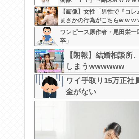
【画像】女性「男性で『コレ
まさかの行為がこちらw w w w 
ワンピース原作者・尾田栄一
卒」
【朗報】結婚相談所
しまうwwwwww
ワイ手取り15万正
金がない