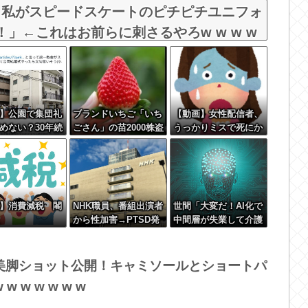
、私がスピードスケートのピチピチユニフォ
！」←これはお前らに刺さるやろw w w w
】公園で集団礼
ブランドいちご「いち
【動画】女性配信者、
めない？30年続
ごさん」の苗2000株盗
うっかりミスで死にか
クの祭りに異
まれる
ける????????‍♀
参政党の市議と
ムは「直接話そ
ＳＮＳと地元に
】消費減税 閣
NHK職員、番組出演者
世間「大変だ！AI化で
から性加害→PTSD発
中間層が失業して介護
症…訴えても放置され
とか運送の仕事するし
ていた模様
か無くなるぞ！」←う
ん…うん？
美脚ショット公開！キャミソールとショートパ
w w w w w