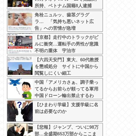
所持、ベトナム国籍8人逮捕
角栓ニュルッ、歯茎グラグ
ラ… 「気持ち悪いネット広
告」への苦情が急増
【京都】走行中のトラックがビ
ルに衝突…運転手の男性が意識
不明の重体 宇治市
【六四天安門】東大、60代教授
を懲戒処分 サイトに中国から
閲覧しにくい細工
中国「アメリカさぁ、調子乗っ
てるからお前らが頼ってる軍用
中国ドローン輸出禁止するわ
w」
【ひまわり学級】支援学級に名
前は必要なのか
【悲報】ジャンプ、ついに98万
部…全盛期653万部からここま