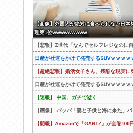
【画像】外国人が絶対に食べられない日本
理第1位wwwwwwwww
【悲報】Z世代「なんでセルフレジなのに
日産が社運をかけて発売するSUVｗｗｗｗ
【超絶悲報】婚活女子さん、残酷な現実に
日産が社運をかけて発売するSUVｗｗｗｗ
【速報】 中国、ガチで逝く
【画像】 パッパ「妻と子供と海に来た」パ
【朗報】Amazonで「GANTZ」が全巻1