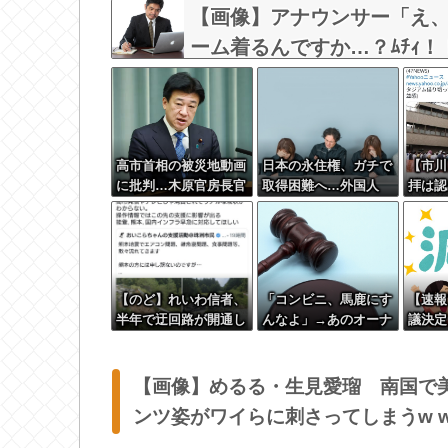
【画像】アナウンサー「え
ーム着るんですか…？ﾑﾁｨ！
w w w w
高市首相の被災地動画
日本の永住権、ガチで
【市川
に批判…木原官房長官
取得困難へ…外国人
拝は認
「BGMも情報発信の
「もう日本は諦める」
くモス
一つ」
変 元
ムスリ
う」 
温度差
【のど】れいわ信者、
「コンビニ、馬鹿にす
【速報
半年で迂回路が開通し
んなよ」→あのオーナ
議決定
ている道路を2年半放
ー夫婦、不起訴ｗｗｗ
置されていると印象操
ｗｗｗｗｗｗ
作してしまう
【画像】めるる・生見愛瑠 南国で
ンツ姿がワイらに刺さってしまうw w w 