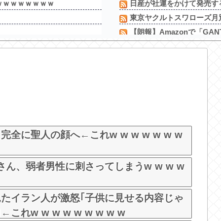
ｗｗｗｗｗｗｗｗ
日産が社運をかけて発売す
東京ヤクルトスワローズ月別
ｗ
【朗報】Amazonで「GAN
過ぎだと思う！！！！！
悪口回避＆一人好きの私、同
品通さないといけない...
【有能】政府「トラックはサ
してしまうwwww
エクスアリーナ松戸がディス
w w w w...
さいたま市北区の「ガーデン
う
お前らに豊丸を名残惜しむ資
るとは思ってな...
【新台】ニューギン「eワンパ
ビキニ姿！
に聖人の顔へ←これw w w w w w w
rさん、弱者男性に刺さってしまうw w w w
たイラン人が激怒｢子供に見せる内容じゃ
w w w w w w w w w