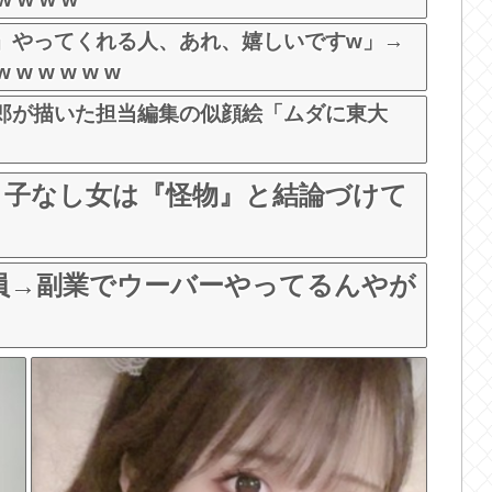
』やってくれる人、あれ、嬉しいですw」→
w w w w w
郎が描いた担当編集の似顔絵「ムダに東大
、子なし女は『怪物』と結論づけて
社員→副業でウーバーやってるんやが