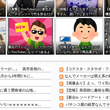
いペ
【衝撃】YouTuber山口達也さ
【朗報】むちむち女子バレー選
【
か
ん、チェンソーで竹を切るだけ
手さん、脱いでしまう????
機
？w
で600万再生を突破してしまう
w
←正直、こう言うのでいいんだ
よなw w w w w w w w
儲か
最近のテレビって、ただのでか
【悲報】Z世代「なんでセルフ
【
まう
いYouTubeになりつつあるよ
レジなのに自分で商品通さない
チ
な
といけないんだ」
ーが…」 高市首相の...
【コテスタ・スタサポ・フェ
から2年間1％に...
なんでメーカーは萌え系の
【画像あり】えっ、ワイ氏
に通う雲南省の山地...
【悲報】美容師に趣味を聞
【新台/e ソードアート・オ
バいｗｗｗｗｗｗｗｗ...
パチンコ屋の経営なんてそん