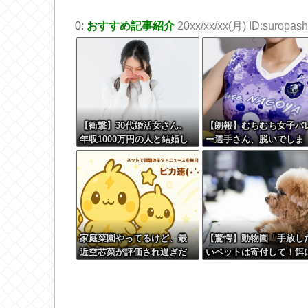
0:
おすすめ記事紹介
20xx/xx/xx(月) ID:suropashi
【衝撃】30代婚活女さん、
【朗報】むちむち女子バ
年収1000万円の人と結婚し
ー選手さん、脱いでしま
たい！！→勿論お前ら結婚
う????
してあげるよ
な？？？？？？？
家庭菜園やってるけど、最
【驚愕】動物園「手放し
近空芯菜が評価され過ぎだ
いペットは寄付して！餌
と思う！！！！！
するから！」←これって
うなん？w w w w w w w
w w