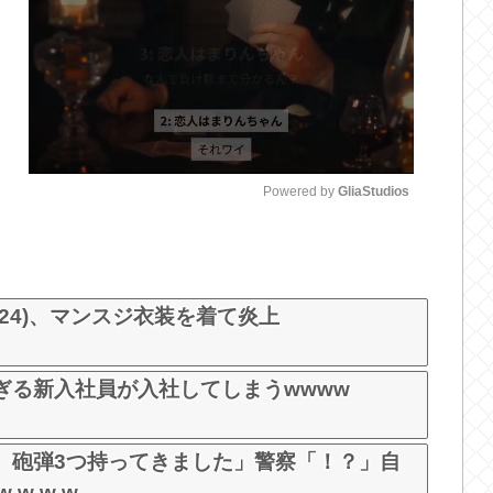
Powered by 
GliaStudios
M
u
t
24)、マンスジ衣装を着て炎上
e
ぎる新入社員が入社してしまうwwww
。砲弾3つ持ってきました」警察「！？」自
 w w w