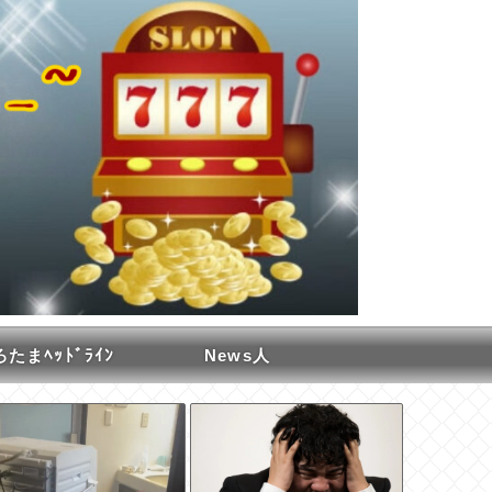
たまﾍｯﾄﾞﾗｲﾝ
News人