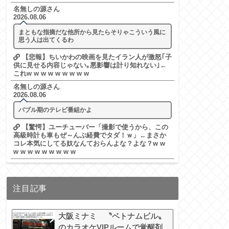
名無しの源さん
2026.08.06
まともな指摘だな他所から見たらそりゃこういう風に
思う人は出てくるわ
【悲報】ちいかわの映画を見たイラン人が激怒｢子
供に見せる内容じゃない｡悪影響は計り知れない｣←
これw w w w w w w w w
名無しの源さん
2026.08.06
バブル期のテレビ番組かよ
【驚愕】ユーチューバー「撮影で使うから、この
高級時計も車もぜ～んぶ経費でタダ！ｗ」←まさか
コレ本気にしてる奴なんておらんよな？よな？w w
w w w w w w w w w
注目記事
大阪ミナミ 〝ベトナムビル〟
のカラオケVIPルームで覚醒剤