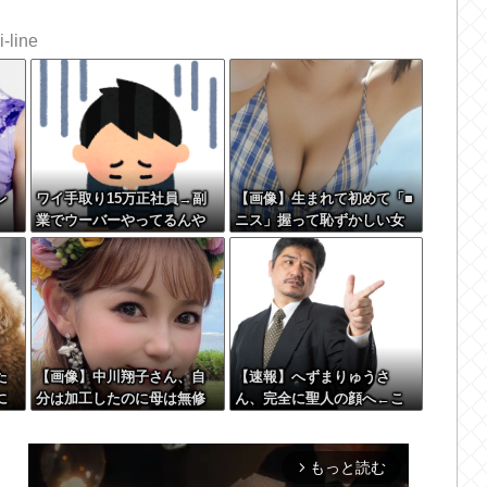
-line
レ
ワイ手取り15万正社員→副
【画像】生まれて初めて「■
業でウーバーやってるんや
ニス」握って恥ずかしい女
が金がない
の子さんwww
た
【画像】中川翔子さん、自
【速報】へずまりゅうさ
に
分は加工したのに母は無修
ん、完全に聖人の顔へ←こ
ど
正でアップしてしまう
れw w w w w w w w
 w