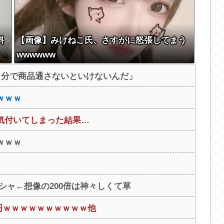
料
【画像】みけねこ氏、さすがに怒張してまう
wwwwww
自分で商品通さないといけないんだ」
ｗｗｗ
気付いてしまった結果…
ｗｗｗ
シャ←想像の200倍は神々しくて草
00円ｗｗｗｗｗｗｗｗｗｗ他