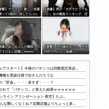
衝撃】ママさん「新しい洗濯
【画像】男が「ガチでどうでも
買って1発目に回したらコレ
いい」女の報告ランキング、圧
」
倒的第１位と言えば『コレ』w
w w w w w w w w w
画像】あいみょんの横顔、ガ
【衝撃】30代婚活女さん、年収
でヌけると話題にwwww
1000万円の人と結婚した
い！！→勿論お前ら結婚してあ
げるよな？？？？？？？
アスタート】今後のパチンコは回数固定系必...
機種を荒波仕様で出すんだろうな
の「貯金」・・・多すぎ・・・？
かれて「パチンコ」と答えた結果ｗｗｗｗｗｗ
ンライン アリシゼーション 夜空】たぶ...
な難しくなくね？近隣店舗よりちょっと多...