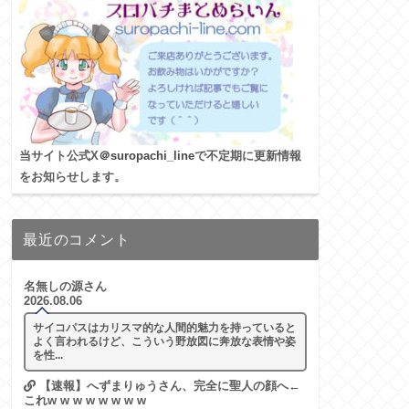
当サイト公式X
＠suropachi_line
で不定期に更新情報
をお知らせします。
最近のコメント
名無しの源さん
2026.08.06
サイコパスはカリスマ的な人間的魅力を持っていると
よく言われるけど、こういう野放図に奔放な表情や姿
を性...
【速報】へずまりゅうさん、完全に聖人の顔へ←
これw w w w w w w w