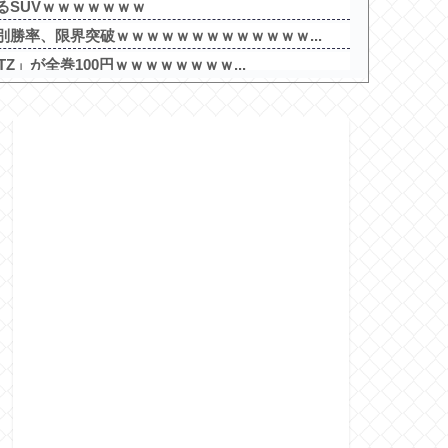
るSUVｗｗｗｗｗｗｗ
勝率、限界突破ｗｗｗｗｗｗｗｗｗｗｗｗｗ...
TZ」が全巻100円ｗｗｗｗｗｗｗｗ...
僚から「自サバ女かと思ってた」と言われモ...
ービスエリア利用有料化すればサボらず走る...
クアップ2を撤去したらしくディスクアッパ...
大宮北」が8月16日で閉店
格なんてない、お前らが打たなかったせいで...
ンマン2 甘デジVer.」スペック情報...