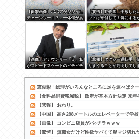
【衝撃画像】ババアがジジイに
【驚愕】動物園「手放した
チェーンソー！？←一体何があ
ットは寄付して！餌にする
ったんやコレw w w w w w w
ら！」←これってどうなん
w w
w w w w w w w w w
【画像】アナウンサー「え、私
【悲報】タクシー運転手、
がスピードスケートのピチピチ
りまくることが判明してし
ユニフォーム着るんですか…？
ﾑﾁｨ！！」←これはお前らに刺
さるやろw w w w w w w w
恵俊彰「総理がいろんなところに足を運べばクーラ
【食料品消費税減税】 政府が基本方針決定 来年4月
【悲報】 おわり。
【中国】 高さ288メートルのエレベーターで学校
【画像】 コンビニ店員がパ○チラｗｗｗ
【驚愕】 無職女だけど性欲ヤバくて親マジ切れヤ