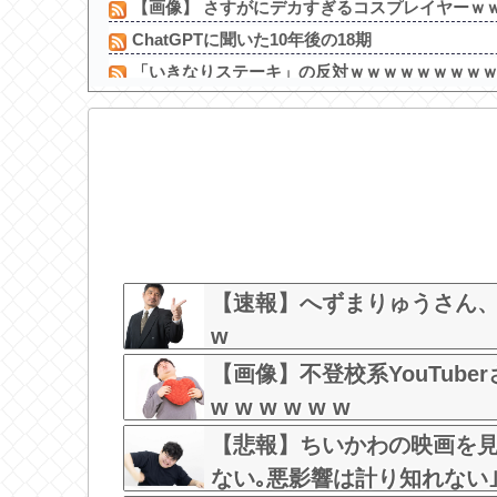
【画像】 さすがにデカすぎるコスプレイヤーｗ
ChatGPTに聞いた10年後の18期
「いきなりステーキ」の反対ｗｗｗｗｗｗｗｗ
家庭菜園やってるけど、最近空芯菜が評価され
【悲報】Z世代「なんでセルフレジなのに自分で商
【画像】弊社、ガチで可愛すぎる新入社員が入社
【速報】へずまりゅうさん、完全に聖人の顔へ←これw 
【画像】コスプレ女さん、太ももがはち切れそ
Spotify最近入れたんだけどこんなに無料で曲聴け
【画像】現役女子大生のお天気リポーターの白
【速報】へずまりゅうさん、完全
w
【画像】不登校系YouTube
w w w w w w
【悲報】ちいかわの映画を見
ない｡悪影響は計り知れない｣←これ