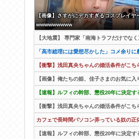
【画像】さすがにデカすぎるコスプレイヤ
wwwwwwwww
【大地震】 専門家「南海トラフだけでなく
「高市総理には愛想尽かした」コメ余りに
【衝撃】浅田真央ちゃんの婚活条件がこちら←む
【画像】俺たちの姫、佳子さまのお気に入り
【速報】ルフィの幹部、懲役20年に決定
【衝撃】浅田真央ちゃんの婚活条件がこちら←む
カフェで長時間パソコン弄っている奴の正
【速報】ルフィの幹部、懲役20年に決定