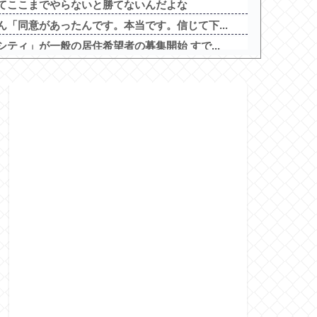
てここまでやらないと勝てないんだよな
「同意があったんです。本当です。信じて下...
ティ」が一般の居住希望者の募集開始 すで...
っている奴の正体
ベチｗｗｗｗｗｗｗｗｗｗｗｗｗｗｗｗｗｗ...
最も取り返しのつかなかった失敗って何？他
道中記参る！」5ch実戦感想＆評価まとめ...
のスマホアプリが配信スタート！
8月12日オープン！