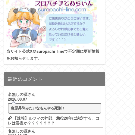
当サイト公式X
＠suropachi_line
で不定期に更新情報
をお知らせします。
最近のコメント
名無しの源さん
2026.08.07
麻原昇降みたいなもんやろ死刑！
【速報】ルフィの幹部、懲役20年に決定する←コ
レは妥当か？？？？？？？
名無しの源さん