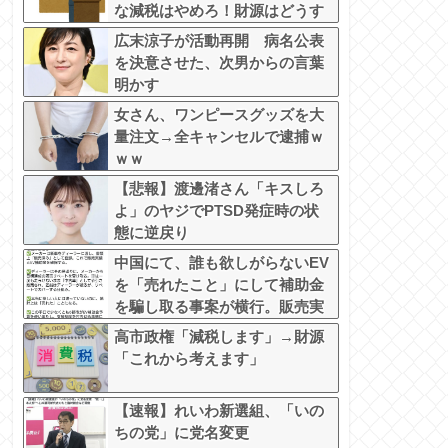
な減税はやめろ！財源はどうす
る????」
広末涼子が活動再開 病名公表
を決意させた、次男からの言葉
明かす
女さん、ワンピースグッズを大
量注文→全キャンセルで逮捕ｗ
ｗｗ
【悲報】渡邊渚さん「キスしろ
よ」のヤジでPTSD発症時の状
態に逆戻り
中国にて、誰も欲しがらないEV
を「売れたこと」にして補助金
を騙し取る事案が横行。販売実
績水増し
高市政権「減税します」→財源
「これから考えます」
【速報】れいわ新選組、「いの
ちの党」に党名変更