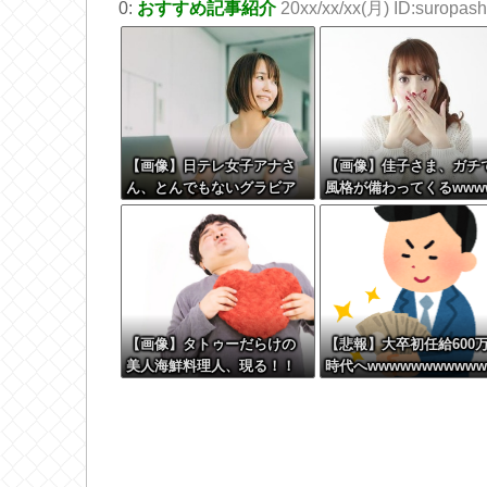
0:
おすすめ記事紹介
20xx/xx/xx(月) ID:suropashi
【画像】日テレ女子アナさ
【画像】佳子さま、ガチ
ん、とんでもないグラビア
風格が備わってくるwww
を披露した結果・・・
【画像】タトゥーだらけの
【悲報】大卒初任給600
美人海鮮料理人、現る！！
時代へwwwwwwwwwww
←コレはセクシー過ぎてワ
wwwwwww
イらにブッ刺さりまくりw w
w w w w w w w