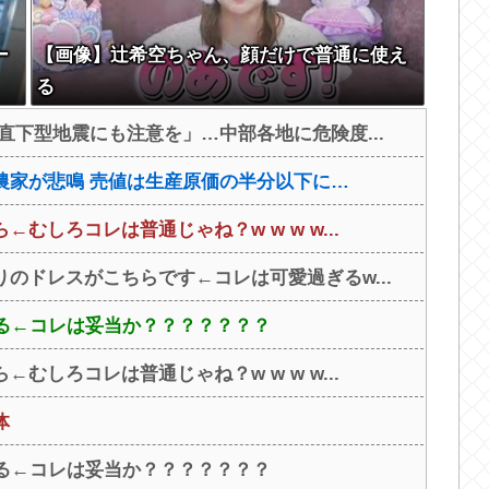
ー
【画像】辻希空ちゃん、顔だけで普通に使え
る
直下型地震にも注意を」…中部各地に危険度...
農家が悲鳴 売値は生産原価の半分以下に…
しろコレは普通じゃね？w w w w...
のドレスがこちらです←コレは可愛過ぎるw...
する←コレは妥当か？？？？？？？
しろコレは普通じゃね？w w w w...
体
する←コレは妥当か？？？？？？？