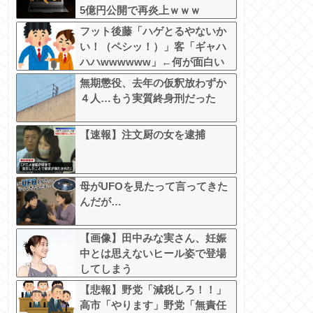
5億円公開で再炎上ｗｗｗ
フット後藤「ハゲとるやないか
い！（ペシッ！）」客「ギャハ
ハハwwwwww」←何が面白い
の？
無期懲役、去年の仮釈放わずか
４人…もう実質終身刑だった
【速報】注文厨の女を逮捕
母がUFOを見たって言ってきた
んだが…
【画像】田中みな実さん、妊娠
中とは思えないヒール姿で登場
してしまう
【悲報】野党「減税しろ！！」
高市「やります」野党「無責任