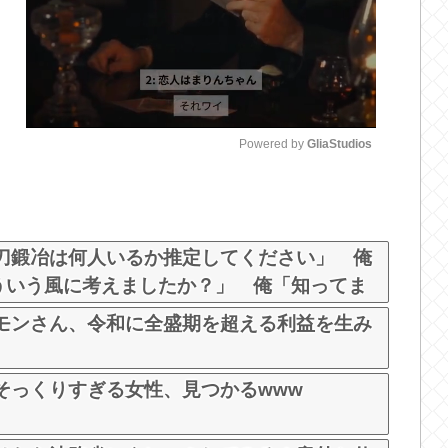
Powered by 
GliaStudios
M
u
t
刀鍛冶は何人いるか推定してください」 俺
e
どういう風に考えましたか？」 俺「知ってま
たんだがマジで納得いかない！！！！！
モンさん、令和に全盛期を超える利益を生み
そっくりすぎる女性、見つかるwww