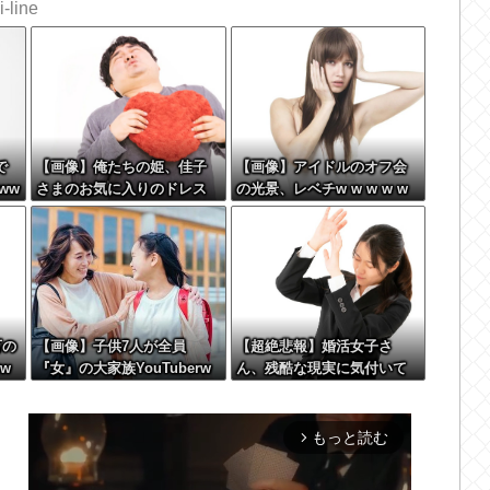
-line
で
【画像】俺たちの姫、佳子
【画像】アイドルのオフ会
ww
さまのお気に入りのドレス
の光景、レベチw w w w w
がこちらです←コレは可愛
w w w w w w
過ぎるw w w w w w w w
万の
【画像】子供7人が全員
【超絶悲報】婚活女子さ
w
『女』の大家族YouTuberw
ん、残酷な現実に気付いて
wwwww
しまった結果…