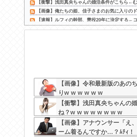
【衝撃】浅田真央ちゃんの婚活条件がこちら←むし
【画像】俺たちの姫、佳子さまのお気に入りのドレ
【速報】ルフィの幹部、懲役20年に決定する←コレ
SHEINのブラのレビューで画像有りのフィルタ使う
【画像】 日テレ女子アナさん、とんでもないグラ
【動画】長濱ねるさん、乳放り出してシコらせ
【画像】 女子高生「え待って、パパが隣りの車
t.A.T.u.のドタキャンは「Ｍステ」だけじゃなか
【画像】めるる、ヒルナンデス見せたデカケツ
【画像】会社の女がお○ぱい強調しすぎなんだけ
【画像】令和最新版のあの
りw w w w w w
【衝撃】浅田真央ちゃんの
ね？w w w w w w w w
【画像】アナウンサー「え
ーム着るんですか…？ﾑﾁｨ！