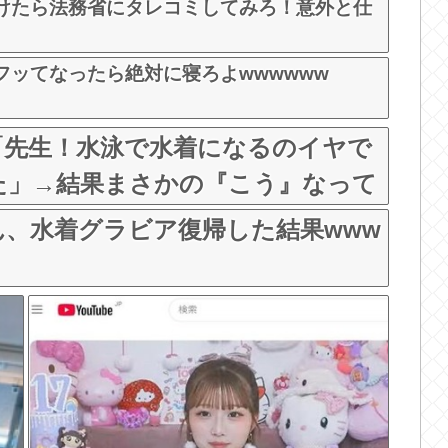
けたら法務省にタレコミしてみろ！意外と仕
フッてなったら絶対に寝ろよwwwwww
「先生！水泳で水着になるのイヤで
た」→結果まさかの『こう』なって
w
ん、水着グラビア復帰した結果www