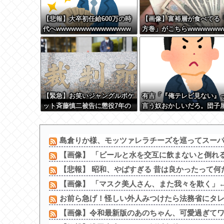
【悲報】大卒初任給600万の時
【画像】富裕層が食べてる
代へwwwwwwwwwwwwwww
方巻」がこちらwwwwwww
wwww
wwww
【緊急】お笑いジャングルポケ
有吉「『俺テレビ見ない』
ット斉藤慎二被告に懲役7年の
言う奴おかしいだろ。団子
求刑←これ…
『団子食べない』って言う
か？」
島倉りか様、モッツァレラチーズを巡ってスーパー
【画像】 「ビールと水を交互に飲まないと倒れ
【悲報】 昭和、やばすぎる 昔は良かったって何
【画像】 「マスク美人さん、また我々を欺く」←
お前ら急げ！怪しい外人みつけたら法務省にタレコ
【画像】令和最新版のあのちゃん、可愛過ぎてワイ