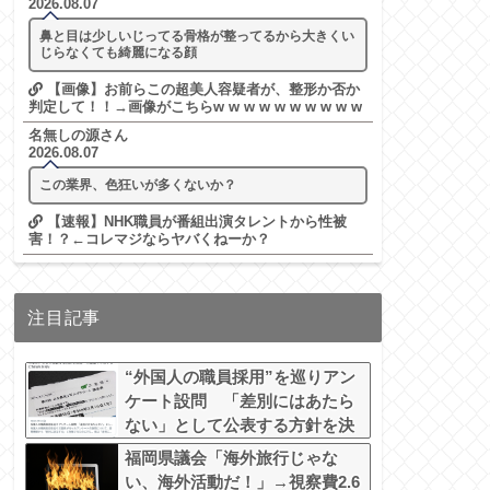
2026.08.07
鼻と目は少しいじってる骨格が整ってるから大きくい
じらなくても綺麗になる顔
【画像】お前らこの超美人容疑者が、整形か否か
判定して！！→画像がこちらw w w w w w w w w w
名無しの源さん
2026.08.07
この業界、色狂いが多くないか？
【速報】NHK職員が番組出演タレントから性被
害！？←コレマジならヤバくねーか？
注目記事
“外国人の職員採用”を巡りアン
ケート設問 「差別にはあたら
ない」として公表する方針を決
定 三重県
福岡県議会「海外旅行じゃな
い、海外活動だ！」→視察費2.6