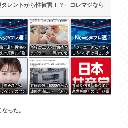
演タレントから性被害！？←コレマジなら
資、若年男性の
角栓ニュルッ、歯茎グ
「ジャニーさんとつか
失の原因に-6割
ラグラ… 「気持ち悪
こうへい氏は同じ」少
人生の敗者」自
いネット広告」への苦
年隊・錦織一清が明か
情が急増
すレジェンドの共通点
と我流の演出論
】渡邊渚さん
共同通信、6000件分の
共産党信者「募金で共
しろよ」のヤジ
連絡先流出か 「おわ
産党を叩くのは、頑張
SD発症時の状態
びします」とラフな軽
る人を邪魔したいとい
り
い謝罪コメントを発表
う日本人らしい薄暗い
欲望のせい」
くなった。