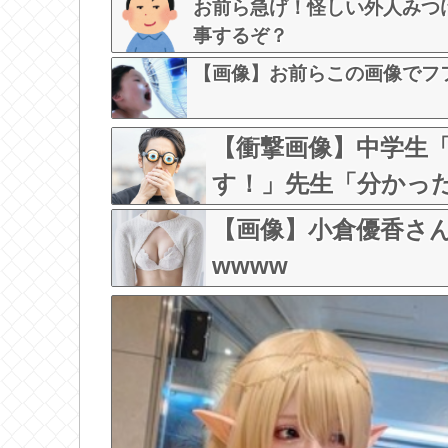
お前ら急げ！怪しい外人みつ
事するぞ？
【画像】お前らこの画像でフ
【衝撃画像】中学生
す！」先生「分かっ
しまうw w w w w w 
【画像】小倉優香さ
wwww