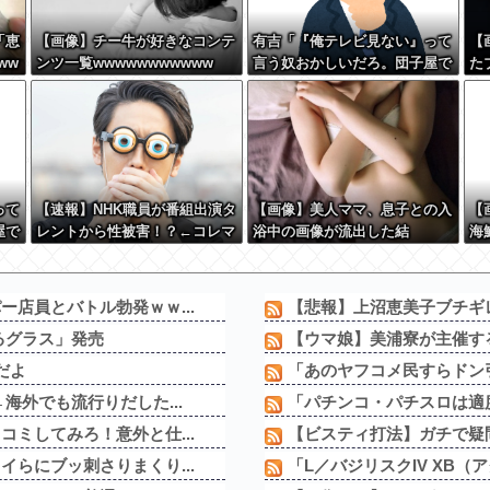
「恵
【画像】チー牛が好きなコンテ
有吉「『俺テレビ見ない』って
【
ww
ンツ一覧wwwwwwwwwww
言う奴おかしいだろ。団子屋で
た
『団子食べない』って言う
か？」
って
【速報】NHK職員が番組出演タ
【画像】美人ママ、息子との入
【
屋で
レントから性被害！？←コレマ
浴中の画像が流出した結
海
ジならヤバくねーか？
果・・・
セ
さり
w
店員とバトル勃発ｗｗ...
【悲報】上沼恵美子ブチギレ
るグラス」発売
【ウマ娘】美浦寮が主催す
だよ
「あのヤフコメ民すらドン引
海外でも流行りだした...
「パチンコ・パチスロは適度
ミしてみろ！意外と仕...
【ビスティ打法】ガチで疑問
らにブッ刺さりまくり...
「L／バジリスクIV XB（ア