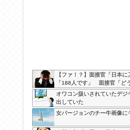
【ファ！？】面接官「日本に
「188人です」 面接官「
した」→この後『こう』なっ
オワコン扱いされていたデジ
出していた
女バージョンのチー牛画像に