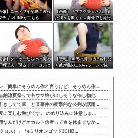
画像】ニートワイが親に送っ
【画像】「マスク美人さん、ま
ブチギレLINEがこちら
た我々を欺く」←海外でも流行
りだした結果がこちらw w w w
w w w
画像】タトゥーだらけの美人
【悲報】30代の男、ほぼもれな
鮮料理人、現る！！←コレは
く彼岸島のこの●●シーンで抜
クシー過ぎてワイらにブッ刺
いてる件
まくりw w w w w w w w
「簡単にそうめん作れ言うけど、そうめん作...
る納涼夏祭りで各ウマ娘が出しそうな催し物他
きしてて草」と某事件の衝撃的な公判が話題...
に楽しむ遊びです。 のめり込みに注意しま...
なんだけどオカルト信者って台を休ませなか...
クロス）」「eミリオンゴッド3CHB...