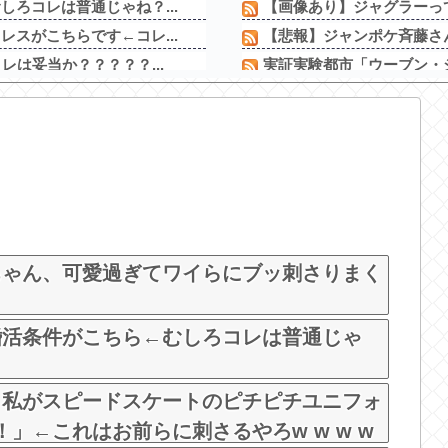
ろコレは普通じゃね？...
【画像あり】ジャグラーっ
スがこちらです←コレ...
【悲報】ジャンポケ斉藤さん
は妥当か？？？？？...
実証実験都市「ウーブン・シ
と素人のお○ぱい...
カフェで長時間パソコン弄
ビアを披露した結果・...
【衝撃動画】令和のJS、レ
にきてしまうｗ
【徹底議論】近代日本史で
両いる。。。」
【新台】ユニバ「Lやじきた
った！
L革命機ヴァルヴレイヴ2
がそそる
「m HOLD’EM 西宮」が
どｗ
ちゃん、可愛過ぎてワイらにブッ刺さりまく
婚活条件がこちら←むしろコレは普通じゃ
、私がスピードスケートのピチピチユニフォ
！」←これはお前らに刺さるやろw w w w