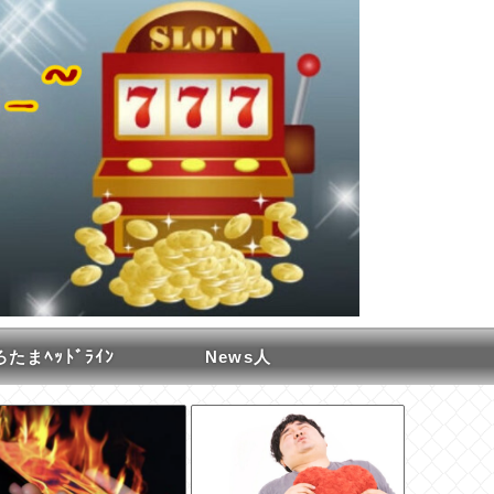
たまﾍｯﾄﾞﾗｲﾝ
News人