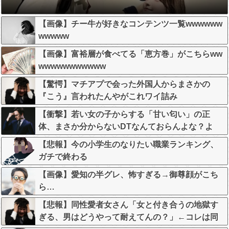
【画像】チー牛が好きなコンテンツ一覧wwwwww
wwwww
【画像】富裕層が食べてる「恵方巻」がこちらww
wwwwwwwwwww
【驚愕】マチアプで会った外国人からまさかの
『こう』言われたんやがこれワイ詰み
か？？？？？？？
【衝撃】若い女の子からする「甘い匂い」の正
体、まさか分からないDTなんておらんよな？よ
な？w w w w w w w w w w w
【悲報】今の小学生のなりたい職業ランキング、
ガチで終わる
【画像】愛知の半グレ、怖すぎる→御尊顔がこち
ら…
【悲報】同性愛者女さん「女と付き合うの地獄す
ぎる、男はどうやって耐えてんの？」←コレは同