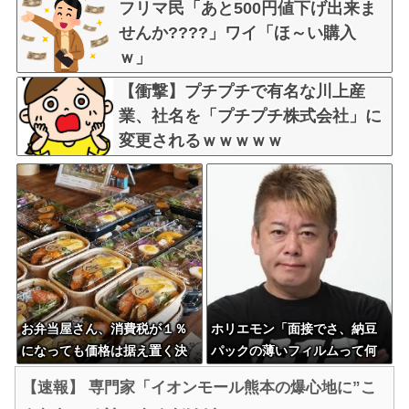
フリマ民「あと500円値下げ出来ま
せんか????」ワイ「ほ～い購入
ｗ」
【衝撃】プチプチで有名な川上産
業、社名を「プチプチ株式会社」に
変更されるｗｗｗｗｗ
お弁当屋さん、消費税が１％
ホリエモン「面接でさ、納豆
になっても価格は据え置く決
パックの薄いフィルムって何
意ｗｗｗｗｗｗ
のために入っていの？って聞
【速報】 専門家「イオンモール熊本の爆心地に”こ
くわけ」