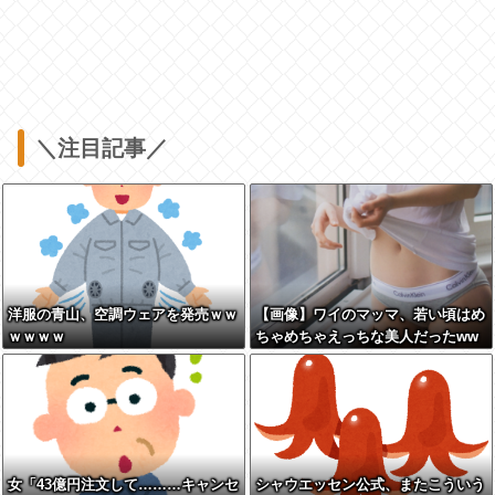
＼注目記事／
洋服の青山、空調ウェアを発売ｗｗ
【画像】ワイのマッマ、若い頃はめ
ｗｗｗｗ
ちゃめちゃえっちな美人だったww
www
女「43億円注文して………キャンセ
シャウエッセン公式、またこういう