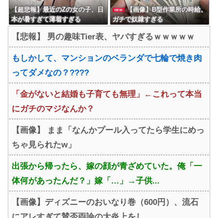
【超悲報】最近のZの女の子、日
【画像】B型作業所の時給、
NEW
本が暑すぎて薄着すぎる
ガチで奴隷すぎる
【悲報】 男の趣味Tier表、ヤバすぎるｗｗｗｗｗ
もしかして、マンションのベランダで七輪で焼き肉
ってダメなの？????
「金がないと結婚も子育ても無理」←これって本当
にガチのマジなんか？
【画像】 まま「なんかプール入ってたら学生にめっ
ちゃ見られたw」
出張から帰ったら、嫁の顔が青ざめていた。俺「一
体何があったんだ？」嫁「…」→子供...
【画像】ディズニーのおいなり巻（600円）、流石
にアレすぎて賛否両論の大炎上をし...