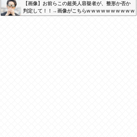
意せざるおえないと話題に
【画像】お前らこの超美人容疑者が、整形か否か
判定して！！→画像がこちらw w w w w w w w w w