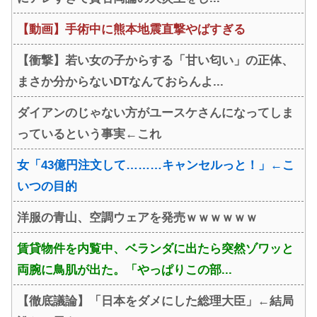
【動画】手術中に熊本地震直撃やばすぎる
【衝撃】若い女の子からする「甘い匂い」の正体、
まさか分からないDTなんておらんよ...
ダイアンのじゃない方がユースケさんになってしま
っているという事実←これ
女「43億円注文して………キャンセルっと！」←こ
いつの目的
洋服の青山、空調ウェアを発売ｗｗｗｗｗｗ
賃貸物件を内覧中、ベランダに出たら突然ゾワッと
両腕に鳥肌が出た。「やっぱりこの部...
【徹底議論】「日本をダメにした総理大臣」←結局