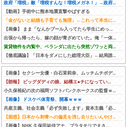
政府「増税」敵「増税すんな！増税メガネ！」→政府...
【動画】手術中に熊本地震直撃やばすぎる
「金がないと結婚も子育ても無理」←これって本当に...
【画像】 まま「なんかプール入ってたら学生にめっ...
出張から帰ったら、嫁の顔が青ざめていた。俺「一体...
賃貸物件を内覧中、ベランダに出たら突然ゾワッと両...
【徹底議論】「日本をダメにした総理大臣」←結局誰...
【画像】セクシー女優・白石茉莉奈、ムッチムチボデ...
【朗報】 ビッグダディの娘、結構エ●チになってい...
小久保裕紀の次の福岡ソフトバンクホークスの監督ｗ...
【画像】 ドスケベ体育祭、開幕ｗｗｗ
共産主義、社会主義「必ず失敗します」資本主義「必...
【困惑】日本から刺青への偏見を消し去りたいんやけ...
【画像】NHK 久保田祐佳アナ、ブラタモリでまさ...