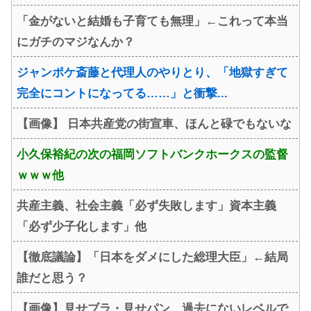
「金がないと結婚も子育ても無理」←これって本当
にガチのマジなんか？
ジャンポケ斎藤と代理人のやりとり、「地獄すぎて
完全にコントになってる……」と衝撃...
【画像】 日本共産党の街宣車、ほんと碌でもないな
小久保裕紀の次の福岡ソフトバンクホークスの監督
ｗｗｗ他
共産主義、社会主義「必ず失敗します」資本主義
「必ず少子化します」他
【徹底議論】「日本をダメにした総理大臣」←結局
誰だと思う？
【画像】見せブラ・見せパン、過去にないレベルで