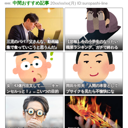
中間おすすめ記事
∞∞:
20xx/xx/xx(月) ID:suropashi-line
三児のパパ『父さんな、動画編
【悲報】今の小学生のなりたい
集で食っていこうと思うんだ』
職業ランキング、ガチで終わる
→結果
女「43億円注文して………キャ
岡田斗司夫「人間の本音として
ンセルっと！」←こいつの目的
ブサイクを見たら不愉快にな
る。この責任をどうとるんだ」