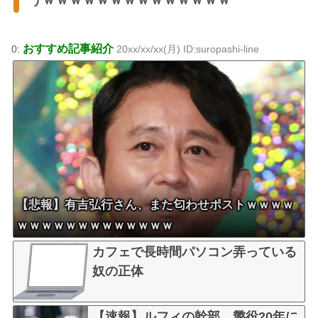
おすすめ記事紹介
0:
20xx/xx/xx(月) ID:suropashi-line
【悲報】有吉弘行さん、また匂わせポストｗｗｗｗ
ｗｗｗｗｗｗｗｗｗｗｗｗｗ
カフェで長時間パソコン弄っている
奴の正体
【速報】ルフィの幹部、懲役20年に