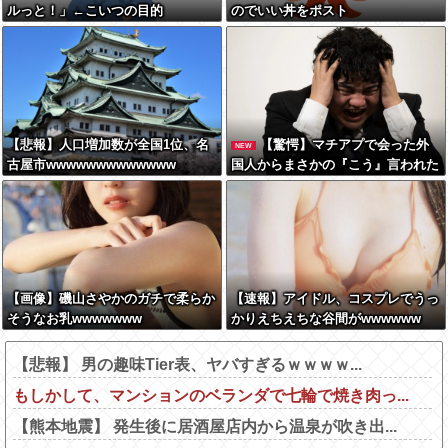
ルっと！」←こいつの目的
のでいい丼をポスト
【悲報】人口増加数が全国1位、名
【驚愕】マチアプで会った外
NEW
古屋市wwwwwwwwwwwww
国人からまさかの『こう』言われた
んやがこれワイ詰み
か？？？？？？？
【画像】磯山さやかのガチで柔らか
【速報】アイドル、コスプレでうっ
そうなお乳wwwwwww
かりえちえちな谷間がwwwwww
【悲報】 男の趣味Tier表、ヤバすぎるｗｗｗｗ...
もしかして、マンションのベランダで七輪で焼き肉っ...
【熊本地震】 発生後に居酒屋店内から温泉が吹き出...