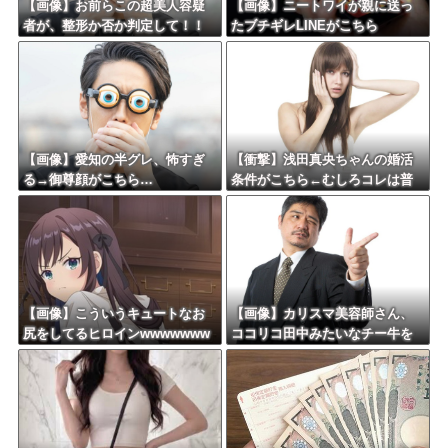
【画像】お前らこの超美人容疑
【画像】ニートワイが親に送っ
者が、整形か否か判定して！！
たブチギレLINEがこちら
→画像がこちらw w w w w w w
w w w
【画像】愛知の半グレ、怖すぎ
【衝撃】浅田真央ちゃんの婚活
る→御尊顔がこちら…
条件がこちら←むしろコレは普
通じゃね？w w w w w w w w
【画像】こういうキュートなお
【画像】カリスマ美容師さん、
尻をしてるヒロインwwwwwww
ココリコ田中みたいなチー牛を
www
大変身させた結果がこちらw w w
w w w w w w w w