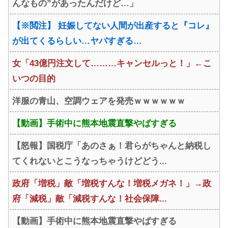
んなもの”があったんだけど…」
【※閲注】 妊娠してない人間が出産すると『コレ』
が出てくるらしい…ヤバすぎる…
女「43億円注文して………キャンセルっと！」←こ
いつの目的
洋服の青山、空調ウェアを発売ｗｗｗｗｗｗ
【動画】手術中に熊本地震直撃やばすぎる
【怒報】国税庁「あのさぁ！君らがちゃんと納税し
てくれないとこうなっちゃうけどどう...
政府「増税」敵「増税すんな！増税メガネ！」→政
府「減税」敵「減税すんな！社会保障...
【動画】手術中に熊本地震直撃やばすぎる