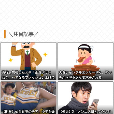
＼注目記事／
流行を無視したとき「正直ダサく
大食いインフルエンサーさん、アン
ね？」ってなるファッション上げて
チから理不尽な要求をされる
け
【朗報】仙台育英のチア、今年も爆
【仰天】X、メンエス嬢とラウンジ