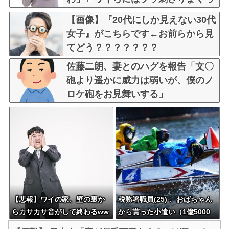
てしまうw w w w w w
【画像】『20代にしか見えない30代
女子』がこちらです←お前らから見
てどう？？？？？？？
佐藤二朗、妻とのハグを報告「文〇
砲より遥かに威力は弱いが、僕のノ
ロケ砲をお見舞いする」
【悲報】ワイの家、壁の裏か
税務署職員(25) 、おばちゃん
らカサカサ音がして終わるww
から貰った小遣い（1億5000
www
万）を競艇に全ツッパしたの