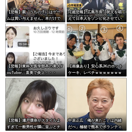
【悲報】親「うちの子にはゲー
【超悲報】広島市長、呪文を唱
ムは買い与えません。本だけで
えて日本人をゾンビ化させてい
十分」→結果ｗｗｗ
ると非難されてしまう
【悲報】東科大医学部卒の美人Y
【画像あり】安心系JKのホット
ouTuber、直美で炎上・・・
ケーキ、レベチｗｗｗｗｗｗｗ
ｗｗｗｗｗｗｗｗｗｗｗｗｗｗ
ｗｗｗ
【悲報】瀬戸環奈がスタイルよ
中居正広「俺が来たことは内緒
すぎて一般男性が隣に並ぶとチ
だべ」極秘で熊本でボランティ