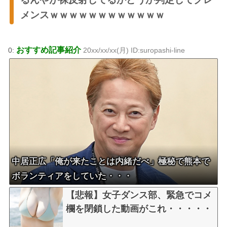
メンスｗｗｗｗｗｗｗｗｗｗｗｗ
おすすめ記事紹介
0:
20xx/xx/xx(月) ID:suropashi-line
中居正広「俺が来たことは内緒だべ」極秘で熊本で
ボランティアをしていた・・・
【悲報】女子ダンス部、緊急でコメ
欄を閉鎖した動画がこれ・・・・・