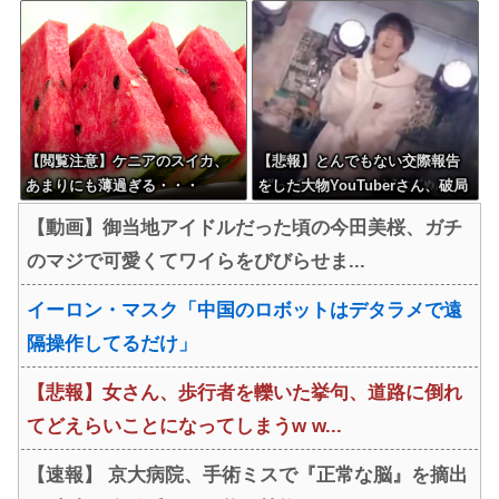
ンチクリンに見えてしまう
アをしていた・・・
【閲覧注意】ケニアのスイカ、
【悲報】とんでもない交際報告
あまりにも薄過ぎる・・・
をした大物YouTuberさん、破局
を発表????
【動画】御当地アイドルだった頃の今田美桜、ガチ
のマジで可愛くてワイらをびびらせま...
イーロン・マスク「中国のロボットはデタラメで遠
隔操作してるだけ」
【悲報】女さん、歩行者を轢いた挙句、道路に倒れ
てどえらいことになってしまうw w...
【速報】 京大病院、手術ミスで『正常な脳』を摘出