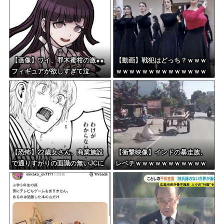
【画像】ワイ、罪木蜜柑の激●●
【動画】戦犯はどっち？ｗｗｗ
フィギュアが欲しすぎて泣
ｗｗｗｗｗｗｗｗｗｗｗｗｗｗ
く・・・・・・
ｗｗｗ
【恐怖】22歳女さん、商業施設
【衝撃映像】インドの暴走族、
で通りすがりの面識の無いJCに
レベチｗｗｗｗｗｗｗｗｗｗｗ
ラリアットして逮捕されてしま
ｗｗｗｗｗ
う・・・