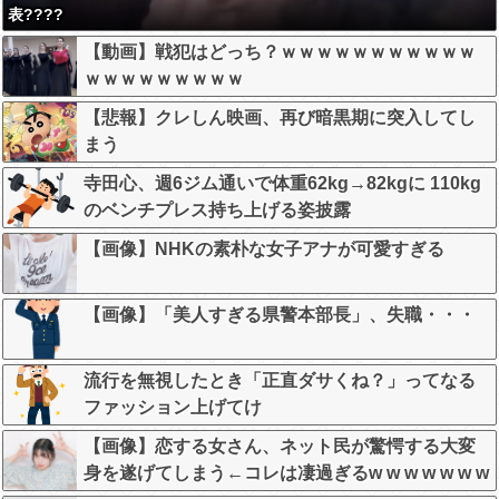
表????
【動画】戦犯はどっち？ｗｗｗｗｗｗｗｗｗｗｗ
ｗｗｗｗｗｗｗｗｗ
【悲報】クレしん映画、再び暗黒期に突入してし
まう
寺田心、週6ジム通いで体重62kg→82kgに 110kg
のベンチプレス持ち上げる姿披露
【画像】NHKの素朴な女子アナが可愛すぎる
【画像】「美人すぎる県警本部長」、失職・・・
流行を無視したとき「正直ダサくね？」ってなる
ファッション上げてけ
【画像】恋する女さん、ネット民が驚愕する大変
身を遂げてしまう←コレは凄過ぎるw w w w w w w