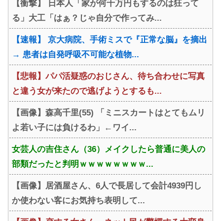
【衝撃】 日本人「家が何千万円もするのは狂って
がバレるｗｗｗ
る」大工「はぁ？じゃ自分で作ってみ...
【速報】 京大病院、手術ミスで『正常な脳』を摘出
→ 患者は自発呼吸不可能な植物...
【悲報】パパ活疑惑のおじさん、待ち合わせに写真
と違う女が来たので逃げようとするも...
【画像】森高千里(55) 「ミニスカートはとてもムリ
よ若い子には負けるわ」←ワイ...
女芸人の吉住さん（36）メイクしたら普通に美人の
部類だったと判明ｗｗｗｗｗｗｗｗ...
【画像】居酒屋さん、6人で長居して会計4939円し
か使わない客にお気持ち表明して...