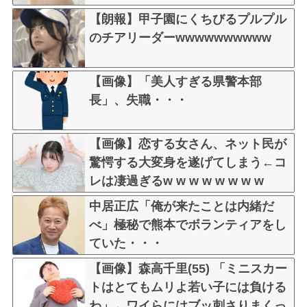
【朗報】甲子園にくちびるプルプル
のチアリーダーwwwwwwwwww
【画像】「美人すぎる県警本部
長」、失職・・・
【画像】恋する女さん、ネット民が
驚愕する大変身を遂げてしまう←コ
レは凄過ぎるw w w w w w w w
中居正広「俺が来たことは内緒だ
べ」極秘で熊本でボランティアをし
ていた・・・
【画像】森高千里(55) 「ミニスカー
トはとてもムリよ若い子には負ける
わ」←ワイらにはブッ刺さりまくっ