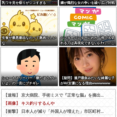
乳ワキ見せ祭りがシコすぎる
嬢が熾烈な女の争いを繰り広げ対戦
型になってしまうw w w w w w w
w
生食が最悪最凶なのって豚肉らしい
ハンターハンターにわか「何でも切
な
れる刀は具現化できない(ﾆﾁｯ」←こ
れ
ショートスリーパー「寝たほうがい
【疑問】瀬戸環奈みたいな綺麗な子
いよ」の一言にブチギレ
がAV女優になる理由wwwwwww
【速報】 京大病院、手術ミスで『正常な脳』を摘出...
【画像】 キス釣りするんや
【衝撃】 日本人が減り「外国人が増えた」市区町村...