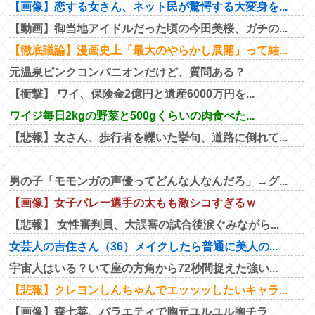
【画像】恋する女さん、ネット民が驚愕する大変身を...
【動画】御当地アイドルだった頃の今田美桜、ガチの...
【徹底議論】漫画史上「最大のやらかし展開」って結...
元温泉ピンクコンパニオンだけど、質問ある？
【衝撃】 ワイ、保険金2億円と遺産6000万円を...
ワイジ毎日2kgの野菜と500gくらいの肉食べた...
【悲報】女さん、歩行者を轢いた挙句、道路に倒れて...
男の子「モモンガの声優ってどんな人なんだろ」→グ...
【画像】女子バレー選手の太もも激シコすぎるｗ
【悲報】 女性審判員、大誤審の試合後涙ぐみながら...
女芸人の吉住さん（36）メイクしたら普通に美人の...
宇宙人はいる？いて座の方角から72秒間捉えた強い...
【悲報】クレヨンしんちゃんでエッッッしたいキャラ...
【画像】森七菜、バラエティで胸元ユルユル胸チラ