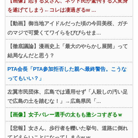
【画像】恋する女さん、ネット民が驚愕する大変身
を遂げてしまう←コレは凄過ぎるw ...
【動画】御当地アイドルだった頃の今田美桜、ガチ
のマジで可愛くてワイらをびびらせま...
【徹底議論】漫画史上「最大のやらかし展開」って
結局なんだと思う？
PTA会長「PTA参加拒否した親へ最終警告。こうな
ってもいい？」
左翼市民団体、広島では通用せず「人殺しの汚い足
で広島の土を踏むな！」→広島県民「...
【画像】女子バレー選手の太もも激シコすぎるｗ
【悲報】女さん、歩行者を轢いた挙句、道路に倒れ
てどえらいことになってしまうw w...