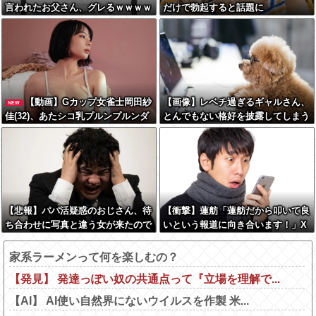
言われたお父さん、グレるｗｗｗｗ
だけで勃起すると話題に
ｗｗｗ
【動画】Gカップ女雀士岡田紗
【画像】レベチ過ぎるギャルさん、
NEW
佳(32)、あたシコ乳プルンプルンダ
とんでもない格好を披露してしまう
ンス
w w w w w w w
【悲報】パパ活疑惑のおじさん、待
【衝撃】蓮舫「蓮舫だから叩いて良
ち合わせに写真と違う女が来たので
いという報道に向き合います！」X
逃げようとするも眼鏡を奪われ可哀
民「高市だから叩いて良いをやって
想なことになっているところを激写
るのがお前だろ」←これ…w w
家系ラーメンって何を楽しむの？
されてしまう…
【発見】 発達っぽい奴の共通点って『立場を理解で...
【AI】 AI使い自然界にないウイルスを作製 米...