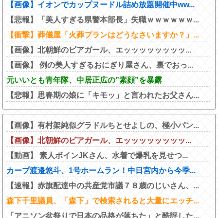
【画像】イオンでカップヌードル詰め放題開催中ww...
【悲報】「美人すぎる県警本部長」失職ｗｗｗｗｗｗ...
【衝撃】葬儀屋「火葬プランはどうなさいますか？」...
【画像】北朝鮮のビアガール、エッッッッッッッッ...
【画像】 例の美人すぎるおにぎり屋さん、裏でおっ...
元いいとも青年隊、中居正広の”素顔”を暴露
【悲報】思春期の娘に「キモッ」と言われたお父さん...
【画像】有村架純似グラドルちとせよしの、極小パン...
【画像】北朝鮮のビアガール、エッッッッッッッッ...
【動画】 素人ボインJKさん、水着で爆乳を見せつ...
カープ渡邉悠斗、1号ホームラン！中日宮内から今季...
【速報】赤旗配達中の共産党市議７８歳のじいさん、...
森下千里議員、「森下」で検索されると大量にエッチ...
「アニソン盆祭りで日本の品格が落ちた」と酷評した...