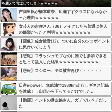
を越えて号泣してしまうｗｗｗｗｗ
吉岡里帆が橋本環奈、広瀬すずクラスになれなか
った理由ｗｗｗｗｗｗ
女芸人の吉住さん（36）メイクしたら普通に美人
の部類だったと判明ｗｗｗｗｗｗｗｗｗ
【画像】佐倉綾音(32)、ついに自分のシコポイント
に気付いてしまう・・・
【悲報】フラッシュモブなのに誰でも参加できる
と思って乱入した結果ｗｗｗｗｗｗｗｗｗｗ
【悲報】スシロー、テロ被害再び・・・・・・
日産e-power、無給油で1980km走行しギネス記録
を達成！→山頂から下ってるだけでした…
【動画】インドの暴走族さん、ガチでレベチだっ
た・・・