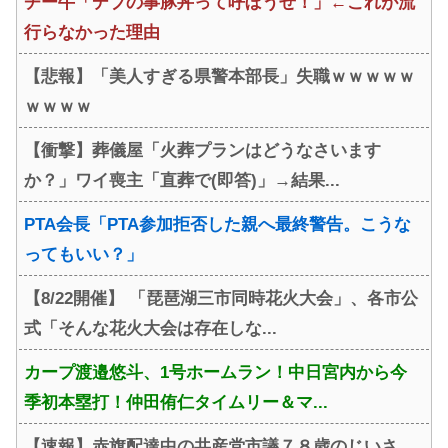
チー牛「デブの事豚丼って呼ぼうぜ！」←これが流
行らなかった理由
【悲報】「美人すぎる県警本部長」失職ｗｗｗｗｗ
ｗｗｗｗ
【衝撃】葬儀屋「火葬プランはどうなさいます
か？」ワイ喪主「直葬で(即答)」→結果...
PTA会長「PTA参加拒否した親へ最終警告。こうな
ってもいい？」
【8/22開催】 「琵琶湖三市同時花火大会」、各市公
式「そんな花火大会は存在しな...
カープ渡邉悠斗、1号ホームラン！中日宮内から今
季初本塁打！仲田侑仁タイムリー＆マ...
【速報】赤旗配達中の共産党市議７８歳のじいさ