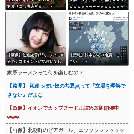
あまりにも薄過ぎる・・・
ｗｗｗｗｗｗｗｗｗｗｗｗｗｗ
ｗｗｗｗｗｗ
【画像】佐倉綾音(32)、ついに自
【悲報】熊本さんの地震、しつ
分のシコポイントに気付いてし
こい・・・
まう・・・
家系ラーメンって何を楽しむの？
【発見】 発達っぽい奴の共通点って『立場を理解で
きない』だよな
【画像】イオンでカップヌードル詰め放題開催中
www
【画像】北朝鮮のビアガール、エッッッッッッッッ