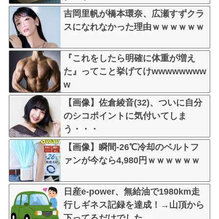
w w
吉岡里帆が橋本環奈、広瀬すずクラ
スになれなかった理由ｗｗｗｗｗｗ
『これをしたら明確に体重が増え
た』ってこと挙げてけwwwwwwww
w
【画像】佐倉綾音(32)、ついに自分
のシコポイントに気付いてしま
う・・・
【画像】瞬間-26℃冷却のベルトフ
ァンが今なら4,980円ｗｗｗｗｗｗ
日産e-power、無給油で1980km走
行しギネス記録を達成！→山頂から
下ってるだけでした…