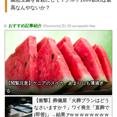
高なんやないか？
おすすめ記事紹介
0:
20xx/xx/xx(月) ID:suropashi-line
【閲覧注意】ケニアのスイカ、あまりにも薄過ぎ
る・・・
【衝撃】葬儀屋「火葬プランはどう
なさいますか？」ワイ喪主「直葬で
(即答)」→結果ァw w w w w w w w