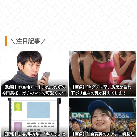
＼注目記事／
【動画】御当地アイドルだった頃の
【画像】JKダンス部、胸元が垂れ
今田美桜、ガチのマジで可愛くてワ
下がり色白の乳が見えてしまう
イらをびびらせまくってしまうw w
w w w w w w
【悲報】思春期の娘に「キモッ」と
【画像】仙台育英のチア、一瞬見た