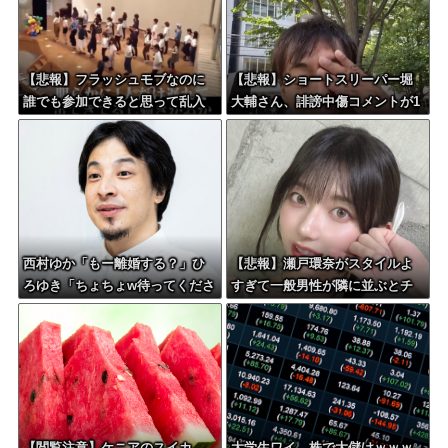
【悲報】フラッシュモブなのに
【悲報】ショートスリーパー堀
誰でも参加できると思って乱入
大輔さん、誹謗中傷コメントが1
した結果ｗｗｗｗｗｗｗｗｗｗ
万件を越えて号泣してしまうｗ
ｗｗｗｗ
西村ゆか「もー離婚する？」ひ
【悲報】瀬戸環奈がスタイルよ
ろゆき「ちょちょw待ってくださ
すぎて一般男性が隣に並ぶとチ
いよー」←これさぁ
ンチクリンに見えてしまう
【閲覧注意】ケニアのスイカ、
大学生ワイ、株で大儲けｗｗｗ