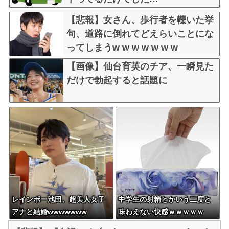
【悲報】女さん、歩行者を轢いた挙
句、道路に倒れてどえらいことにな
ってしまうw w w w w w w
【画像】仙台育英のチア、一瞬見た
だけで勃起すると話題に
レインボー池田、超美人女子
中学生の射精とかいう二度と
アナと結婚wwwwwww
味わえない快感ｗｗｗｗｗ