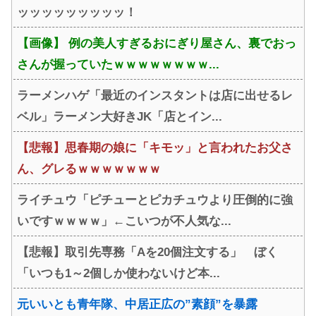
ッッッッッッッッッ！
【画像】 例の美人すぎるおにぎり屋さん、裏でおっ
さんが握っていたｗｗｗｗｗｗｗｗ...
ラーメンハゲ「最近のインスタントは店に出せるレ
ベル」ラーメン大好きJK「店とイン...
【悲報】思春期の娘に「キモッ」と言われたお父さ
ん、グレるｗｗｗｗｗｗｗ
ライチュウ「ピチューとピカチュウより圧倒的に強
いですｗｗｗｗ」←こいつが不人気な...
【悲報】取引先専務「Aを20個注文する」 ぼく
「いつも1～2個しか使わないけど本...
元いいとも青年隊、中居正広の”素顔”を暴露