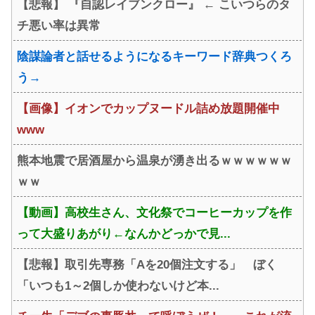
【悲報】 『自認レイブンクロー』 ← こいつらのタ
チ悪い率は異常
陰謀論者と話せるようになるキーワード辞典つくろ
う→
【画像】イオンでカップヌードル詰め放題開催中
www
熊本地震で居酒屋から温泉が湧き出るｗｗｗｗｗｗ
ｗｗ
【動画】高校生さん、文化祭でコーヒーカップを作
って大盛りあがり←なんかどっかで見...
【悲報】取引先専務「Aを20個注文する」 ぼく
「いつも1～2個しか使わないけど本...