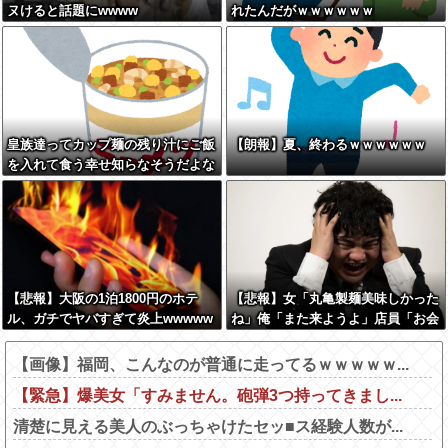
ヌけると話題にwwww
れたんだがｗｗｗｗｗｗ
皇族達ってカップ麺の残り汁にご飯
【朗報】夏、終わるｗｗｗｗｗｗ
を入れて食う幸せ知らなそうだよな
ｗ
【悲報】大阪の1泊1800円のホテ
【悲報】女「丸亀製麺美味しかった
ル、ガチでヤバすぎて炎上wwwww
ね」俺「また来ようよ」店員「お会
w
計2380円になりまーす」→その後
『こう』なったんだが俺悪くないよ
【画像】福岡、こんなのが普通に走ってるｗｗｗｗｗ...
な？？？？？？？？
【緊急】爆美女「すみません。砲弾3つ持ってきまし...
清楚に見える美人のぶっちゃけたセッ■ス経験人数が...