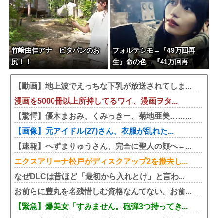
竹﨑由佳アナ ピタパンのお
フォルテシモ→『49万回再
尻！！
生』命の色→『41万回再
生』....マジかよ
【動画】地上波でえっちな下乳が放送されてしま...
漫画を5000冊以上所持してるワイ、漫画ヲタ...
【驚愕】優木まおみ、くみっきー、菊地亜美……...
【画像】元アイドル(27)さん、衣服が乱れた...
【速報】へずまりゅうさん、完全に聖人の顔へ←...
エクスアリーナ松戸がディスクアップ2を撤去し...
なぜDLCは昔ほど「最初から入れとけ」と言わ...
お前らに豊丸を名残惜しむ資格なんてない、お前...
【緊急】爆美女「すみません。砲弾3つ持ってき...