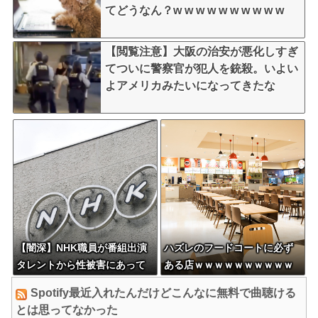
てどうなん？w w w w w w w w w w
【閲覧注意】大阪の治安が悪化しすぎ
てついに警察官が犯人を銃殺。いよい
よアメリカみたいになってきたな
【闇深】NHK職員が番組出演
ハズレのフードコートに必ず
タレントから性被害にあって
ある店ｗｗｗｗｗｗｗｗｗｗ
いたことが発覚してしま
ｗｗ
Spotify最近入れたんだけどこんなに無料で曲聴ける
う・・・
とは思ってなかった