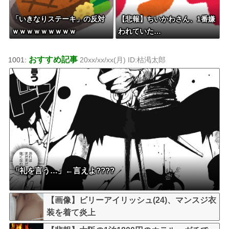
「いきなりステーキ」の反対
【悲報】ちいかわさん、1番嫌
ｗｗｗｗｗｗｗｗｗ
われていた…
おすすめ記事
1001:
20xx/xx/xx(月) ID:枯渇太郎
「礼を言う…」←言えよ????
【画像】ビリーアイリッシュ(24)、マンスジ衣
装を着て炎上