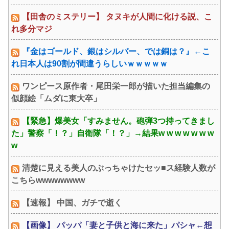
【田舎のミステリー】 タヌキが人間に化ける説、こ
れ多分マジ
『金はゴールド、銀はシルバー、では銅は？』←こ
れ日本人は90割が間違うらしいｗｗｗｗｗ
ワンピース原作者・尾田栄一郎が描いた担当編集の
似顔絵「ムダに東大卒」
【緊急】爆美女「すみません。砲弾3つ持ってきまし
た」警察「！？」自衛隊「！？」→結果w w w w w w w
w
清楚に見える美人のぶっちゃけたセッ■ス経験人数が
こちらwwwwwwww
【速報】 中国、ガチで逝く
【画像】 パッパ「妻と子供と海に来た」パシャ←想