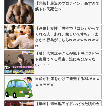
【悲報】最近のプロテイン、高すぎて
筋トレ民死亡へ
【画像】女性「男性で『コレ』やって
くれる人、あれ、嬉しいですw」→ま
さかの行為がこちらw w w w w w w w
w
【謎】広末涼子さんが地上波にスピー
ド復帰できる理由、誰にも分からな
い・・・
日産が社運をかけて発売するSUVｗｗ
ｗｗｗｗｗ
【動画】御当地アイドルだった頃の今