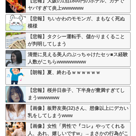
【悲報】大阪の1泊1800円のホテル、ガチで
ヤバすぎて炎上wwwwww
【悲報】ちいかわのモモンガ、まもなく死ぬ
模様
【悲報】タクシー運転手、儲かりまくること
が判明してしまう
清楚に見える美人のぶっちゃけたセッ■ス経験
人数がこちらwwwwwwww
【朗報】夏、終わるｗｗｗｗｗｗ
【悲報】桜井日奈子、下半身が豊満すぎてし
まうwwwwww
【画像】板野友美(32)さん、想像以上にデカい
乳をしてしまうwww
【画像】女性「男性で『コレ』やってくれる
人、あれ、嬉しいですw」→まさかの行為がこ