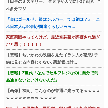
【田舎のミステリー】 タヌキが人間に化ける説、こ
れ多分マジ
『金はゴールド、銀はシルバー、では銅は？』←こ
れ日本人は90割が間違うらしいｗｗ...
家庭菜園やってるけど、最近空芯菜が評価され過ぎ
だと思う！！！！！
【悲報】ちいかわの映画を見たイラン人が激怒｢子
供に見せる内容じゃない｡悪影響は計...
【悲報】Z世代「なんでセルフレジなのに自分で商
品通さないといけないんだ」
【画像】福岡、こんなのが普通に走ってるｗｗｗｗ
ｗｗｗｗｗｗｗｗ ｗｗｗｗ