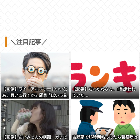
＼注目記事／
【画像】ワイ「アルファードいいな
【悲報】ちいかわさん、1番嫌われ
あ。買いに行くか」店員「ほいっ見
ていた…
積もりな！」ワイ「金額おかしく
ね？」←お前らもそう思うよ
な？？？？？
【画像】あいみょんの横顔、ガチで
吉野家で16時間粘ってたら警察呼ば