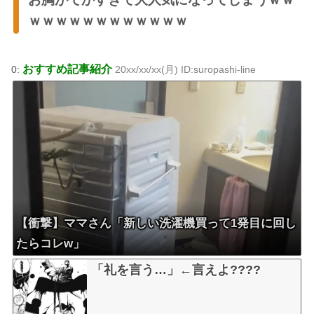
ｗｗｗｗｗｗｗｗｗｗｗｗ
おすすめ記事紹介
0:
20xx/xx/xx(月) ID:suropashi-line
【衝撃】ママさん「新しい洗濯機買って1発目に回し
たらコレw」
「礼を言う…」←言えよ????