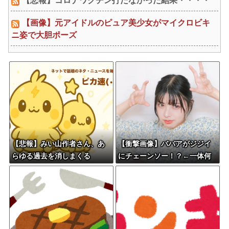
【悲報】コロナワクチン打たなかった結果・・・・
【画像】元アイドルのピュア美少女がマイクロビキ
ニ姿で大胆ポーズ
【悲報】みい山作者さん、あ
【衝撃画像】ババアがジジイ
らゆる過去を消しまくる
にチェーンソー！？←一体何
があったんやコレw w w w w
w w w w