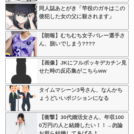
同人誌あとがき「竿役のガキはこの
後犯した女の父に殺されます」
【朗報】むちむち女子バレー選手さ
ん、脱いでしまう????
【画像】JKにフルボッキデカチン見
せた時の反応集がこちらww
タイムマシーン3号さん、なんかち
ょうどいいポジションになる
【衝撃】30代婚活女さん、年収100
0万円の人と結婚したい！！→勿論
お前ら結婚してあげるよ