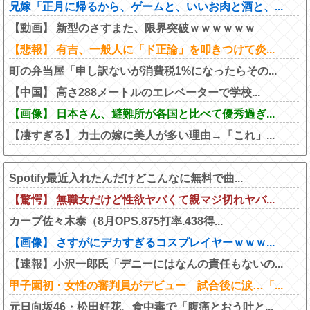
兄嫁「正月に帰るから、ゲームと、いいお肉と酒と、...
【動画】 新型のさすまた、限界突破ｗｗｗｗｗｗ
【悲報】 有吉、一般人に「ド正論」を叩きつけて炎...
町の弁当屋「申し訳ないが消費税1%になったらその...
【中国】 高さ288メートルのエレベーターで学校...
【画像】 日本さん、避難所が各国と比べて優秀過ぎ...
【凄すぎる】 力士の嫁に美人が多い理由→「これ」...
Spotify最近入れたんだけどこんなに無料で曲...
【驚愕】 無職女だけど性欲ヤバくて親マジ切れヤバ...
カープ佐々木泰（8月OPS.875打率.438得...
【画像】 さすがにデカすぎるコスプレイヤーｗｗｗ...
【速報】小沢一郎氏「デニーにはなんの責任もないの...
甲子園初・女性の審判員がデビュー 試合後に涙…「...
元日向坂46・松田好花、食中毒で「腹痛とおう吐と...