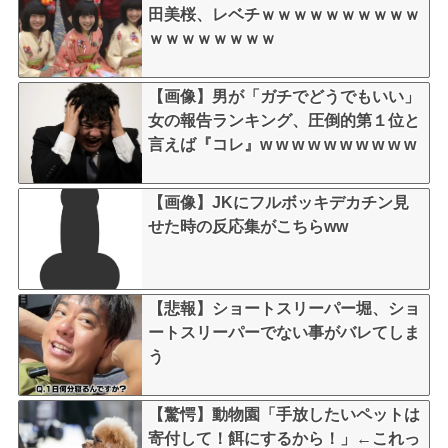
田美桜、レベチｗｗｗｗｗｗｗｗｗｗ
ｗｗｗｗｗｗｗｗ
【画像】男が「ガチでどうでもいい」
女の報告ランキング、圧倒的第１位と
言えば『コレ』w w w w w w w w w w
【画像】JKにフルボッキデカチン見
せた時の反応集がこちらww
【悲報】ショートスリーパー堀、ショ
ートスリーパーでない事がバレてしま
う
【驚愕】動物園「手放したいペットは
寄付して！餌にするから！」←これっ