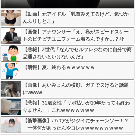
【動画】元アイドル「乳首みえてるけど、気づか
んふりしとこ」
【画像】アナウンサー「え、私がスピードスケー
トのピチピチユニフォーム着るんですか…？ﾑﾁ
ｨ！！」←これはお前らに刺さるやろw w w w w w
【悲報】Z世代「なんでセルフレジなのに自分で商
w w
品通さないといけないんだ」
【朗報】夏、終わるｗｗｗｗｗｗ
【画像】あいみょんの横顔、ガチでヌけると話題
にwwww
【悲報】31歳女性「リボ払いが10年たっても終わ
りません」←これw w w w w w w
【衝撃画像】ババアがジジイにチェーンソー！？
←一体何があったんやコレw w w w w w w w w