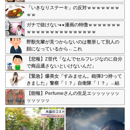
ちらw w w w w w w w w
「いきなりステーキ」の反対ｗｗｗｗｗｗｗ
ｗｗ
ガチで抜けない●●漫画の特徴ｗｗｗｗｗｗｗ
ｗｗｗｗｗｗｗｗｗｗｗｗｗｗｗ
野獣先輩が見つからないのは整形して別人の
顔になっているから←これ
【悲報】Z世代「なんでセルフレジなのに自分
で商品通さないといけないんだ」
【緊急】爆美女「すみません。砲弾3つ持って
きました」警察「！？」自衛隊「！？」→結
果w w w w w w w w
【朗報】Perfumeさんの生足エッッッッッッ
ッッッッッ