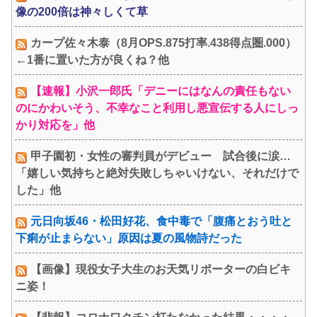
像の200倍は神々しくて草
カープ佐々木泰（8月OPS.875打率.438得点圏.000）
←1番に置いた方が良くね？他
【速報】小沢一郎氏「デニーにはなんの責任もない
のにかわいそう、不幸なこと利用し悪宣伝する人にしっ
かり対応を」他
甲子園初・女性の審判員がデビュー 試合後に涙…
「嬉しい気持ちと絶対失敗しちゃいけない、それだけで
した」他
元日向坂46・松田好花、食中毒で「腹痛とおう吐と
下痢が止まらない」原因は夏の風物詩だった
【画像】現役女子大生のお天気リポーターの白ビキ
ニ姿！