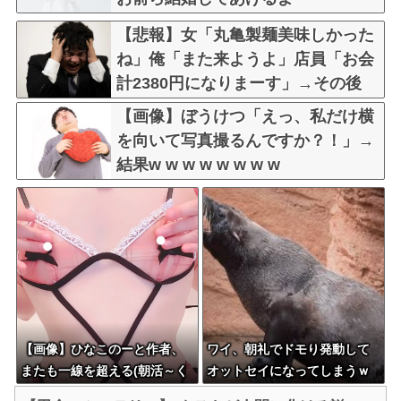
な？？？？？？？
【悲報】女「丸亀製麺美味しかった
ね」俺「また来ようよ」店員「お会
計2380円になりまーす」→その後
『こう』なったんだが俺悪くないよ
【画像】ぼうけつ「えっ、私だけ横
な？？？？？？？？
を向いて写真撮るんですか？！」→
結果w w w w w w w w
【画像】ひなこのーと作者、
ワイ、朝礼でドモり発動して
またも一線を超える(朝活～く
オットセイになってしまうｗ
ぱぁ)ｗｗｗｗｗｗｗ
ｗｗｗｗ