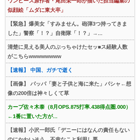
ワンピース原作者・尾田栄一郎が描いた担当編集の
似顔絵「ムダに東大卒」
【緊急】爆美女「すみません。砲弾3つ持ってきま
した」警察「！？」自衛隊「！？」→...
清楚に見える美人のぶっちゃけたセッ■ス経験人数
がこちらwwwwwwww
【速報】 中国、ガチで逝く
【画像】 パッパ「妻と子供と海に来た」パシャ←想
像の200倍は神々しくて草
カープ佐々木泰（8月OPS.875打率.438得点圏.000）
←1番に置いた方が...
【速報】小沢一郎氏「デニーにはなんの責任もない
のにかわいそう、不幸なこと利用し悪...