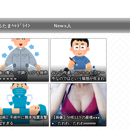
たまﾍｯﾄﾞﾗｲﾝ
News人
服の青山、空調ウェアを発売
みい山作者、みいちゃんでチー
ｗｗｗｗｗ
牛なのではという疑惑が生まれ
るｗｗｗｗｗｗｗ
動画】手術中に熊本地震直撃
【画像】SHELLYの産後●●●
ばすぎる
●、たわわ、たわわwwww