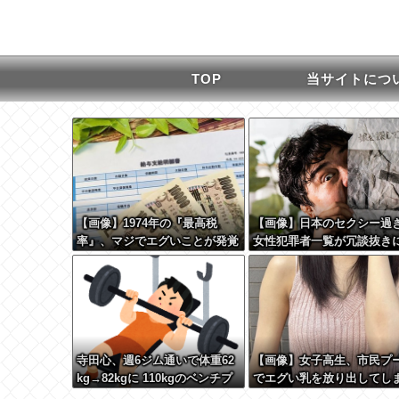
TOP
当サイトにつ
【画像】1974年の『最高税
【画像】日本のセクシー過
率』、マジでエグいことが発覚
女性犯罪者一覧が冗談抜き
wwww
ベル高過ぎる件w w w w w 
w w w
寺田心、週6ジム通いで体重62
【画像】女子高生、市民プ
kg→82kgに 110kgのベンチプ
でエグい乳を放り出してし
レス持ち上げる姿披露
www