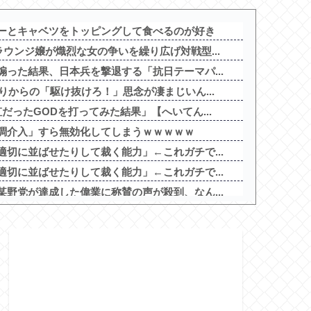
ーとキャベツをトッピングして食べるのが好き
ウンジ嬢が熾烈な女の争いを繰り広げ対戦型...
った結果、日本兵を撃退する「抗日テーマパ...
りからの「駆け抜けろ！」思念が凄まじいん...
だったGODを打ってみた結果」【へいてん...
調介入」すら無効化してしまうｗｗｗｗｗ
切に並ばせたりして裁く能力」←これガチで...
切に並ばせたりして裁く能力」←これガチで...
野党が達成した偉業に称賛の声が殺到、なん...
勝3敗だった西武ライオンズさん 気が付...
みたいなお菓子もらった
の禁書目録2は喰種を超える事を意識して作...
ームは買い与えません。本だけで十分」→結...
天才令嬢の魔法革命」公式の機種情報が公開...