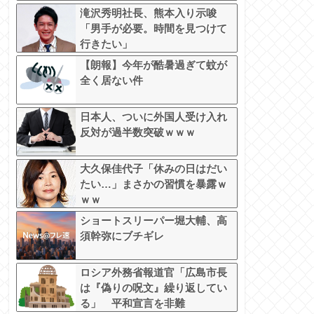
滝沢秀明社長、熊本入り示唆
「男手が必要。時間を見つけて
行きたい」
【朗報】今年が酷暑過ぎて蚊が
全く居ない件
日本人、ついに外国人受け入れ
反対が過半数突破ｗｗｗ
大久保佳代子「休みの日はだい
たい…」まさかの習慣を暴露ｗ
ｗｗ
ショートスリーパー堀大輔、高
須幹弥にブチギレ
ロシア外務省報道官「広島市長
は『偽りの呪文』繰り返してい
る」 平和宣言を非難