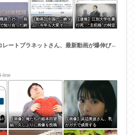
職員（25）、税
【動画】中国の三峡ダ
【速報】江別大学生暴
で知り合った納
ム、今年も大変そ
行死 “主犯格”の特定
自宅に出入りし
う・・・
少年・川口侑斗被告に
い1億5000万円
「無期懲役」の判決
るwww
当時17歳少年に「懲役
コレートプラネットさん、最新動画が爆伸び←
30年」の判決
-line
ル
【画像】俺たちの姫本田望
【画像】浜辺美波さん、乳
結、久しぶりに画像を投稿
がガチで成長する
した結果→やっぱりワイら