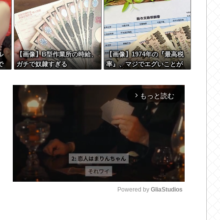
の姫だったw w w w w w w
w w w
ル
【画像】B型作業所の時給、
【画像】1974年の『最高税
で
ガチで奴隷すぎる
率』、マジでエグいことが
な
発覚wwww
ｗ
Powered by 
GliaStudios
M