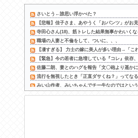
さいとう←誰思い浮かべた？
【悲報】佳子さま、あやうく「おパンツ」がお見
寺田心さん(18)、筋トレした結果無事かわいく
職場の人妻と不倫をして、ついに、、、
【凄すぎる】 力士の嫁に美人が多い理由→「これ
【緊急】今の若者に急増している『コレ』依存、め
佐藤二朗、妻とのハグを報告「文〇砲より遥かに威
流行を無視したとき「正直ダサくね？」ってな
みい山作者、みいちゃんでチー牛なのではという疑
寺田心、週6ジム通いで体重62kg→82kgに 110kg
【画像】 ワイの会社の女さん、『コレ』を強調し
【画像】秘湯ロマンに出てる秦瑞穂、極小パンテ
【画像】 露出狂の高校女教師、見つかるｗｗｗ
【動画】 昔のドラマのレ●プシーン、今見るとアウ