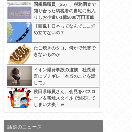
国税局職員（25）、税務調査で
知り合った納税者の自宅に出入
りしお小遣い1億5000万円頂戴
するwww
【画像】日本ってなんでここ埋
め立てないの？
たこ焼きのタコ、何かで代替で
きないものか
イオン爆発事故の遺族、社長発
言にブチギレ「本当のことを話
して」
秋田県職員さん、会見をバスロ
ーブ＆喫煙スタイルで対応して
しまい大炎上ｗ
話題のニュース