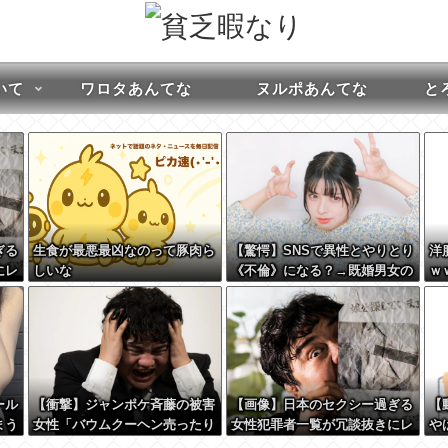
いて
ワロタあんてな
ヌルポあんてな
とろ
ぎる
生食が最悪最凶なのって豚肉ら
【驚愕】SNSで異性とやりとり
洋
にレ
しいな
《不倫》になる？→既婚男女の
ｗ
w
約7割がまさかの『こう』回答
してしまうw w w w w w w w
ール
【衝撃】ジャンポケ斉藤の被害
【画像】日本のセクシー過ぎる
【
まう
女性「バウムクーヘン売ったり
女性犯罪者一覧が冗談抜きにレ
や
TikTokライブしててムカつい
ベル高過ぎる件w w w w w w