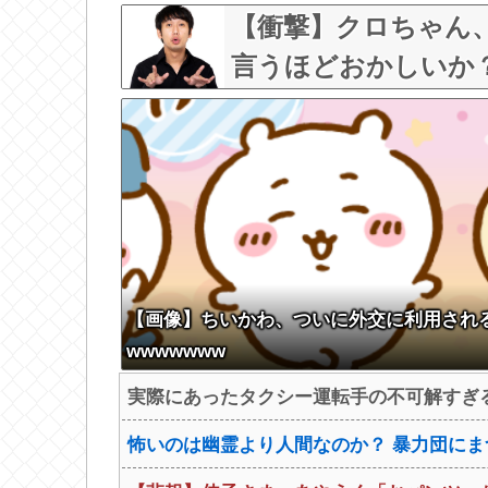
w w
【衝撃】クロちゃん
言うほどおかしいか
【画像】ちいかわ、ついに外交に利用され
wwwwwww
実際にあったタクシー運転手の不可解すぎ
怖いのは幽霊より人間なのか？ 暴力団にま