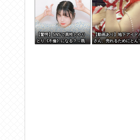
【驚愕】SNSで異性とやり
【動画あり】地下アイド
とり《不倫》になる？→既
さん、売れるためにとん
婚男女の約7割がまさかの
もない格好でここまでし
『こう』回答してしまうw w
きゃいけないと判明ｗｗ
w w w w w w
ｗｗ