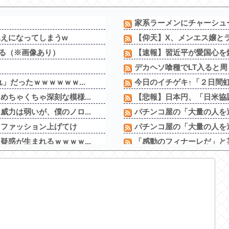
たから示談しなかった」←コレ
w w w
ってさ…
家系ラーメンにチャーシュ
えになってしまうw
【仰天】X、メンエス嬢とラ
なる（※画像あり）
【速報】習近平が愛国心を煽
デカヘソ喰種でLT入ると周
」だったｗｗｗｗｗｗ...
今日のイチゲキ↑「２日間虹
ちゃくちゃ深刻な模様...
【悲報】日本円、「日米協
力は弱いが、僕のノロ...
パチンコ屋の「大量の人を適
るファッション上げてけ
パチンコ屋の「大量の人を適
惑が生まれるｗｗｗｗ...
「感動のフィナーレだ」と某
のベンチ...
今シーズン ソフトバンクに8
過ぎて完全にあたしこ...
【画像】パチンコ屋でカス
ィ尻がHすぎる
スロッターさん「とある魔術
【悲報】親「うちの子にはゲ
トすぎるｗｗｗｗｗ...
【新台】平和「L転生王女と