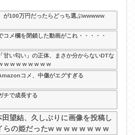
u
t
が100万円だったらどっち選ぶwwwww
e
でコメ欄を閉鎖した動画がこれ・・・・・
「甘い匂い」の正体、まさか分からないDTな
w w w w w w w
mazonコメ、中傷がエグすぎる
ガチで成長する
本田望結、久しぶりに画像を投稿し
姫だったw w w w w w w w