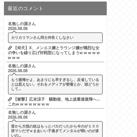
最近のコメント
名無しの源さん
2026.08.08
カリカリマンさん同士仲良くしなさい
【仰天】X、メンエス嬢とラウンジ嬢が熾烈な女
の争いを繰り広げ対戦型になってしまうw w w w w
w w w
名無しの源さん
2026.08.08
もう復帰かよ、あまりにも早すぎるし、反省している
とは思えない。それをメディアが密着とか、頭どうか
して...
【衝撃】広末涼子 騒動後、地上波最速復帰へ←
これw w w w w w w w
名無しの源さん
2026.08.08
昔から大抵の奴はもっとバカだったから今のが１００
倍マシだぞｗまあいい子過ぎてメンタルが弱いのが多
いの...