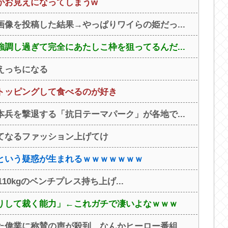
がお見えになってしまうw
像を投稿した結果→やっぱりワイらの姫だっ...
調し過ぎて完全にあたしこ枠を狙ってるんだ...
えっちになる
トッピングして食べるのが好き
兵を撃退する「抗日テーマパーク」が各地で...
てなるファッション上げてけ
という疑惑が生まれるｗｗｗｗｗｗｗ
110kgのベンチプレス持ち上げ...
りして裁く能力」←これガチで凄いよなｗｗｗ
偉業に称賛の声が殺到、なんかヒーロー番組...