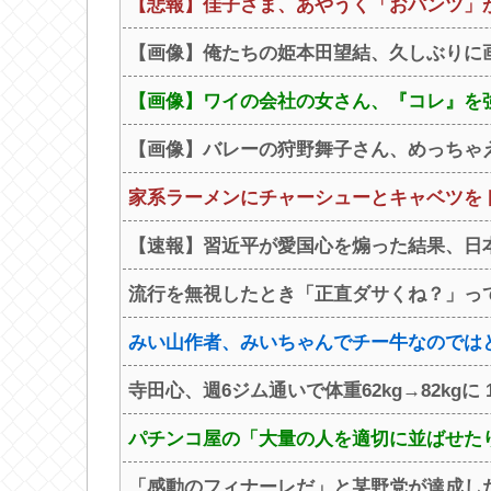
【悲報】佳子さま、あやうく「おパンツ」
【画像】俺たちの姫本田望結、久しぶりに画
【画像】ワイの会社の女さん、『コレ』を強
【画像】バレーの狩野舞子さん、めっちゃ
家系ラーメンにチャーシューとキャベツを
【速報】習近平が愛国心を煽った結果、日本
流行を無視したとき「正直ダサくね？」っ
みい山作者、みいちゃんでチー牛なのでは
寺田心、週6ジム通いで体重62kg→82kgに 
パチンコ屋の「大量の人を適切に並ばせた
「感動のフィナーレだ」と某野党が達成した