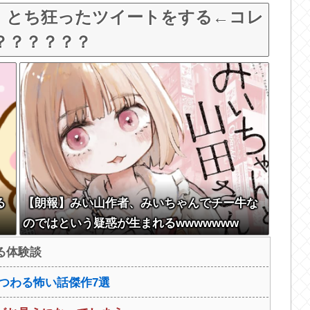
、とち狂ったツイートをする←コレ
？？？？？？
る
【朗報】みい山作者、みいちゃんでチー牛な
のではという疑惑が生まれるwwwwwww
る体験談
つわる怖い話傑作7選