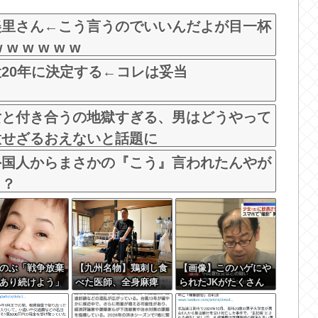
ちゃう
配信見ただけで台を語る評論
でバズるw
美里さん←こう言うのでいいんだよが目一杯
 w w w w
20年に決定する←コレは妥当
女と付き合うの地獄すぎる、男はどうやって
意せざるおえないと話題に
外国人からまさかの『こう』言われたんやが
？？
のぶ「戦争放棄
【九州名物】鶏刺し食
【画像】このハゲにや
あり続けよう」
べた医師、全身麻痺
られたJKがたくさん
投稿が話題に
へ…「死んだほうが良
いるという事実
かった」