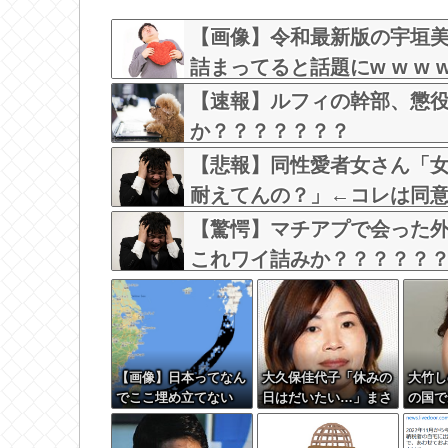
【画像】加藤綾子アナ、無防備パンチラ撮られ
【画像】大物YouTuber、AVと間違われて海外
【画像】令和最新版の宇垣
詰まってると話題にw w w w w
【速報】ルフィの幹部、懲役
か？？？？？？？
【悲報】同性愛者女さん「
耐えてんの？」←コレは同
【驚愕】マチアプで会った
これワイ詰みか？？？？？
【画像】日本ってなん
大久保佳代子「休みの
大竹し
でここ埋め立てない
日はだいたい…」まさ
の国で
の？
かの習慣を暴露ｗｗｗ
←この