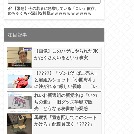
【緊急】今の若者に急増している『コレ』依存、
めちゃくちゃ深刻な模様w w w w w w w w w w
注目記事
【画像】このハゲにやられたJK
がたくさんいるという事実
【????】「ゾンビたばこ売人」
と肩組みショット「小園海斗」
に注がれる“厳しい視線” 「レ
ギュラー剥奪も選択肢のひとつ
れいわ新選組の新党名は「いの
に」
ちの党」 旧グッズ半額で販
売 どうなる秘書給与疑惑
馬鹿客「置き配してこのシート
かけろ」配達員ぼく「????」