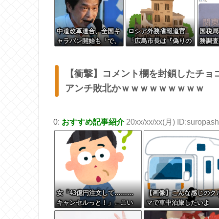
中道改革連合、全国キ
ロシア外務省報道官
国税局
ャラバン開始も「で、
「広島市長は『偽りの
務調査
お前誰？」状態ｗｗｗ
呪文』繰り返してい
税者の
ｗｗ
る」 平和宣言を非難
お小遣
頂戴す
【衝撃】コメント欄を封鎖したチョ
アンチ敗北かｗｗｗｗｗｗｗｗｗ
0:
おすすめ記事紹介
20xx/xx/xx(月) ID:suropashi
女「43億円注文して………
【画像】こんな感じのク
キャンセルっと！」←こい
マで車中泊旅したいよ
つの目的
な？？？