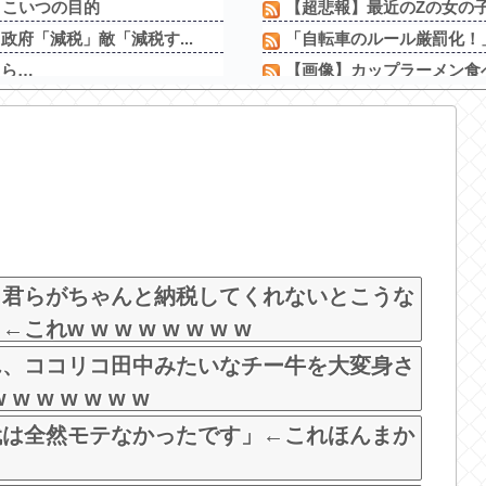
←こいつの目的
【超悲報】最近のZの女の
府「減税」敵「減税す...
「自転車のルール厳罰化！」
ちら…
【画像】カップラーメン食
【悲報】女芸人の吉住さん(3
ｗｗwｗｗｗｗｗｗｗｗ
５大、肉食じゃないけど凶暴
してくれないとこうな...
【中古機価格230万円】ス
ョックで涙 見逃して...
ワイが明日3万で勝負する
【新台】サンセイ「L牙狼 闇
【新台】山佐「Lゼーガペ
』だったらどう思う？...
！君らがちゃんと納税してくれないとこうな
w w w w w w w w
ん、ココリコ田中みたいなチー牛を大変身さ
w w w w w w
代は全然モテなかったです」←これほんまか