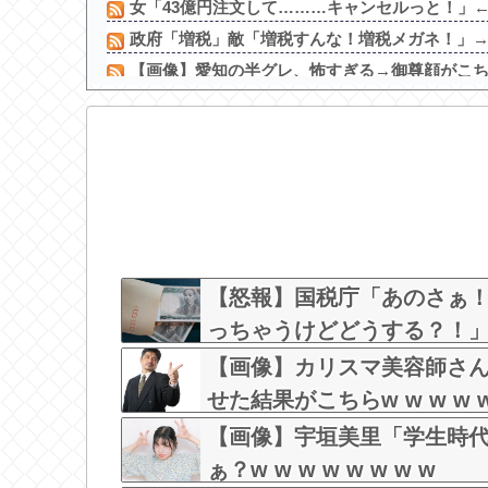
女「43億円注文して………キャンセルっと！」
政府「増税」敵「増税すんな！増税メガネ！」→政
【画像】愛知の半グレ、怖すぎる→御尊顔がこ
【画像】 ドスケベ体育祭、開幕ｗｗｗ
【画像】 暴走族のセ〇クス、エチエチすぎるｗ
【怒報】 国税庁「あのさぁ！君らがちゃんと納税
倉持由香、息子の「自閉スペクトラム症」診断にシ
【画像】佳子さま、ボディラインがHすぎる…
【アイドル】倉野尾成美キャプテンが可愛い件
女「久しぶりに会って第一声が『チ○ポ大きいね～
【怒報】国税庁「あのさぁ
っちゃうけどどうする？！」←これ
【画像】カリスマ美容師さ
せた結果がこちらw w w w w 
【画像】宇垣美里「学生時
ぁ？w w w w w w w w