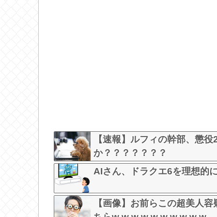
【速報】ルフィの幹部、懲役
か？？？？？？？
AIさん、ドラクエ6を理想的
【画像】お前らこの超美人容
ちらw w w w w w w w w w