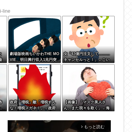
-line
と
劇場版映画ちいかわTHE MO
女「43億円注文して………
愉
VIE、明日興行収入1兆円突
キャンセルっと！」←こい
う
破が確実にｗｗｗｗｗｗｗ
つの目的
ｗｗｗｗｗｗ
怖
政府「増税」敵「増税すん
【画像】「マスク美人さ
…
な！増税メガネ！」→政府
ん、また我々を欺く」←海
「減税」敵「減税すんな！
外でも流行りだした結果が
社会保障どうなる！」
こちらw w w w w w w