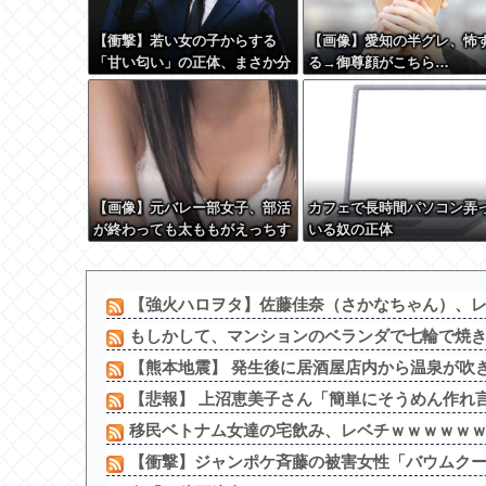
【衝撃】若い女の子からする
【画像】愛知の半グレ、怖
「甘い匂い」の正体、まさか分
る→御尊顔がこちら…
からないDTなんておらんよ
な？よな？w w w w w w w w
w w w
【画像】元バレー部女子、部活
カフェで長時間パソコン弄
が終わっても太ももがえっちす
いる奴の正体
ぎる
【強火ハロヲタ】佐藤佳奈（さかなちゃん）、レイ
もしかして、マンションのベランダで七輪で焼き肉っ
【熊本地震】 発生後に居酒屋店内から温泉が吹き出
【悲報】 上沼恵美子さん「簡単にそうめん作れ言
移民ベトナム女達の宅飲み、レベチｗｗｗｗｗｗｗ
【衝撃】ジャンポケ斉藤の被害女性「バウムクーヘン売