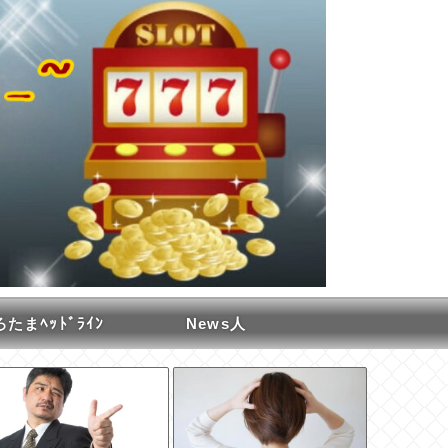
たまﾍｯﾄﾞﾗｲﾝ
News人