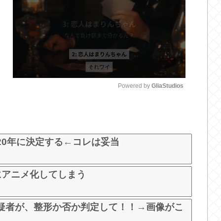
Powered by 
GliaStudios
M
u
t
20年に決定する←コレは妥当
e
にアニメ化してしまう
疑者が、整形か否か判定して！！→画像がこ