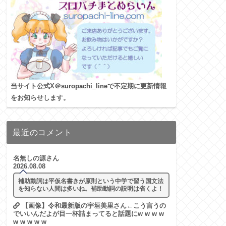
当サイト公式X
＠suropachi_line
で不定期に更新情報
をお知らせします。
最近のコメント
名無しの源さん
2026.08.08
補助動詞は平仮名書きが原則という中学で習う国文法
を知らない人間は多いね。補助動詞の説明は省くよ！
【画像】令和最新版の宇垣美里さん←こう言うの
でいいんだよが目一杯詰まってると話題にw w w w
w w w w w