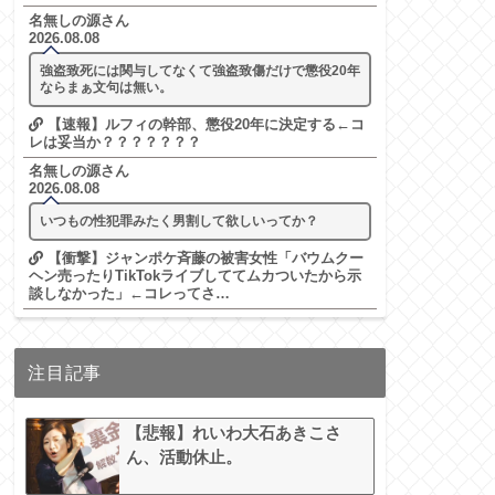
名無しの源さん
2026.08.08
強盗致死には関与してなくて強盗致傷だけで懲役20年
ならまぁ文句は無い。
【速報】ルフィの幹部、懲役20年に決定する←コ
レは妥当か？？？？？？？
名無しの源さん
2026.08.08
いつもの性犯罪みたく男割して欲しいってか？
【衝撃】ジャンポケ斉藤の被害女性「バウムクー
ヘン売ったりTikTokライブしててムカついたから示
談しなかった」←コレってさ…
注目記事
【悲報】れいわ大石あきこさ
ん、活動休止。