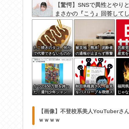
【驚愕】SNSで異性とやり
まさかの『こう』回答してしまうw
たこ焼きのタコ、何か
被災地・熊本、泥酔者
共産党
で代替できないものか
の通報が止まらず県警
産党を
が異例のお願い
る人を
う日本
欲望の
かつて650万部を誇っ
秋田県職員さん、会見
福岡県
た「週刊少年ジャン
をバスローブ＆喫煙ス
じゃな
プ」、発行部数が初の
タイルで対応してしま
だ！」
100万部割れ
い大炎上ｗ
円公開
【画像】不登校系美人YouTuber
ｗｗｗｗ