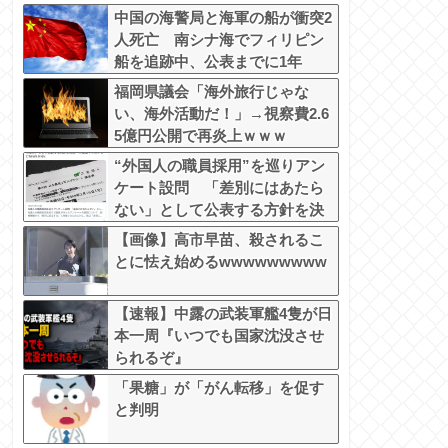
中国の海警局と海軍の船が衝突2
人死亡 南シナ海でフィリピン
船を追跡中、公表までに1年
福岡県議会「海外旅行じゃな
い、海外活動だ！」→視察費2.6
5億円公開で再炎上ｗｗｗ
“外国人の職員採用”を巡りアン
ケート設問 「差別にはあたら
ない」として公表する方針を決
定 三重県
【画像】高市早苗、殺されるこ
とに怯え始めるwwwwwwwww
【速報】中露の武装軍艦4隻が日
本一周『いつでも国家沈没させ
られるぞ』
「果糖」が「がん転移」を促す
と判明