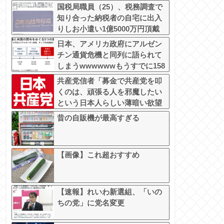
国税局職員（25）、税務調査で
知り合った納税者の自宅に出入
りしお小遣い1億5000万円頂戴
するwww
日本、アメリカ政府にアルゼン
チン通貨危機と同列に語られて
しまうwwwwwwもうすでに158
円に戻る
共産党信者「募金で共産党を叩
くのは、頑張る人を邪魔したい
という日本人らしい薄暗い欲望
のせい」
昔の自販機が最高すぎる
【画像】これ超おすすめ
【速報】れいわ新選組、「いの
ちの党」に党名変更