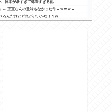
子、日本が暑すぎて薄着すぎる他
← 正直なんの意味もなかった件ｗｗｗｗｗ...
べるんだけどどれがいいかな！？w
6)、メイクしたら普通に美人の部類だっ...
な動物「カバ」「アフリカゾウ」「バッファ...
マスロSAO2、またガラスが粉々になる…
べきスロット
を照らす者」スペック詳細！ATは平均7...
インETR」発売告知画像が公開！