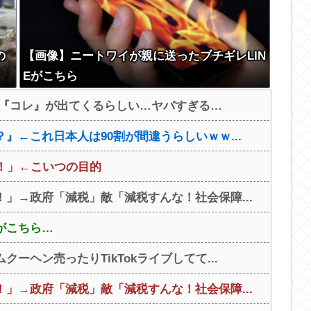
の
【画像】ニートワイが親に送ったブチギレLIN
Eがこちら
と『コレ』が出てくるらしい…ヤバすぎる…
』←これ日本人は90割が間違うらしいｗｗ...
！」←こいつの目的
」→政府「減税」敵「減税すんな！社会保障...
がこちら…
ヘン売ったりTikTokライブしてて...
」→政府「減税」敵「減税すんな！社会保障...