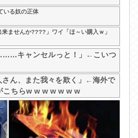
ている奴の正体
出来ませんか????」ワイ「ほ～い購入ｗ」
て………キャンセルっと！」←こいつ
人さん、また我々を欺く」←海外で
らw w w w w w w