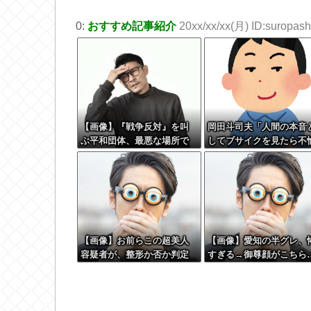
0:
おすすめ記事紹介
20xx/xx/xx(月) ID:suropashi
【画像】『戦争反対』を叫
岡田斗司夫「人間の本音
ぶ平和団体、最悪な場所で
してブサイクを見たら不
デモをしてしまう
快になる。この責任をど
とるんだ」
【画像】お前らこの超美人
【画像】愛知の半グレ、
容疑者が、整形か否か判定
すぎる→御尊顔がこちら
して！！→画像がこちらw w
w w w w w w w w