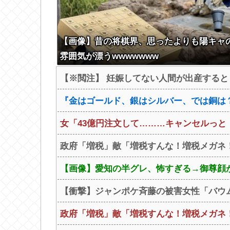
【画像】昔の将棋界、思ったよりも陽キャ
雰囲気が漂うwwwwwww
【※閲注】 妊娠してない人間が出産する
『金はゴールド、銀はシルバー、では銅は？
女「43億円注文して………キャンセルっと
政府「増税」敵「増税すんな！増税メガネ！
【画像】愛知の半グレ、怖すぎる→御尊顔
【衝撃】ジャンポケ斉藤の被害女性「バウムクー
政府「増税」敵「増税すんな！増税メガネ！