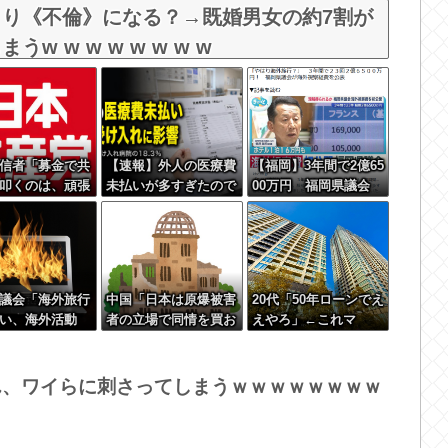
とり《不倫》になる？→既婚男女の約7割が
 w w w w w w w
信者「募金で共
【速報】外人の医療費
【福岡】3年間で2億65
叩くのは、頑張
未払いが多すぎたので
00万円 福岡県議会
邪魔したいとい
病院が外人の治療を断
「海外視察費」公表
人らしい薄暗い
るようになってしまう
せい」
議会「海外旅行
中国「日本は原爆被害
20代「50年ローンでえ
い、海外活動
者の立場で同情を買お
えやろ」←これマ
→視察費2.65億
うとするのを止めろ」
ジ？？？
で再炎上ｗｗｗ
さん、ワイらに刺さってしまうｗｗｗｗｗｗｗｗ