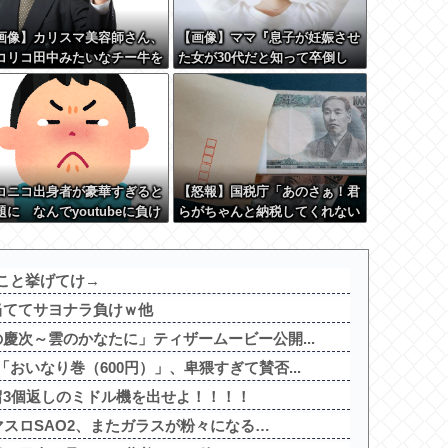
画像】カリスマ美容師さん、
【画像】ママ『息子が妊娠させ
コリコ田中みたいなチー牛を
た女が30代だと知って卒倒し
変身させた結果がこちらw w
た』←これ
w w w w w w w w
コニコ出身者が豪華すぎると
【怒報】国税庁「あのさぁ！君
題に なんでyoutubeに負け
らがちゃんと納税してくれない
のか・・・
とこうなっちゃうけどどうす
る？！」←これw w w w w w
w w
こと挙げてけ→
当ててサヨナラ負けｗ他
慶次～雲のかなたに」ティザームービー公開...
おいなり巻（600円）」、卑猥すぎて賛否...
留3個返しのミドル機を出せよ！！！！
マスロSAO2、またガラスが粉々になる…