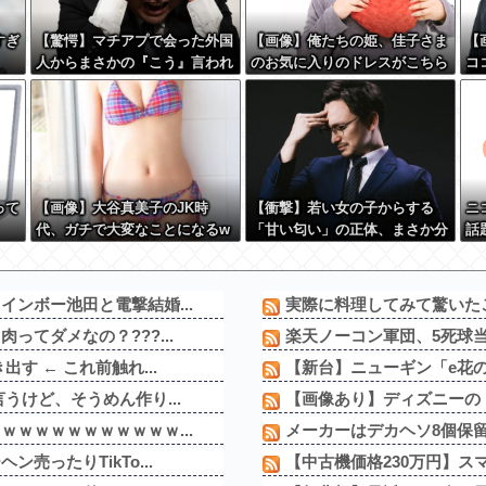
すぎ
【驚愕】マチアプで会った外国
【画像】俺たちの姫、佳子さま
【
人からまさかの『こう』言われ
のお気に入りのドレスがこちら
コ
たんやがこれワイ詰み
です←コレは可愛過ぎるw w w
大
か？？？？？？？
w w w w w
w 
って
【画像】大谷真美子のJK時
【衝撃】若い女の子からする
ニ
代、ガチで大変なことになるw
「甘い匂い」の正体、まさか分
話
www
からないDTなんておらんよ
た
な？よな？w w w w w w w w
w w w
ンボー池田と電撃結婚...
実際に料理してみて驚いた
てダメなの？???...
楽天ノーコン軍団、5死球
す ← これ前触れ...
【新台】ニューギン「e花の
うけど、そうめん作り...
【画像あり】ディズニーの「
ｗｗｗｗｗｗｗｗｗｗ...
メーカーはデカヘソ8個保
ったりTikTo...
【中古機価格230万円】ス