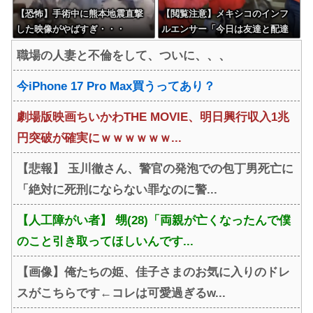
【恐怖】手術中に熊本地震直撃
【閲覧注意】メキシコのインフ
した映像がやばすぎ・・・
ルエンサー「今日は友達と配達
員のアルバイトを体験してみる
職場の人妻と不倫をして、ついに、、、
よ！！」←結果・・・
今iPhone 17 Pro Max買うってあり？
劇場版映画ちいかわTHE MOVIE、明日興行収入1兆
円突破が確実にｗｗｗｗｗｗ...
【悲報】 玉川徹さん、警官の発泡での包丁男死亡に
「絶対に死刑にならない罪なのに警...
【人工障がい者】 甥(28)「両親が亡くなったんで僕
のこと引き取ってほしいんです...
【画像】俺たちの姫、佳子さまのお気に入りのドレ
スがこちらです←コレは可愛過ぎるw...