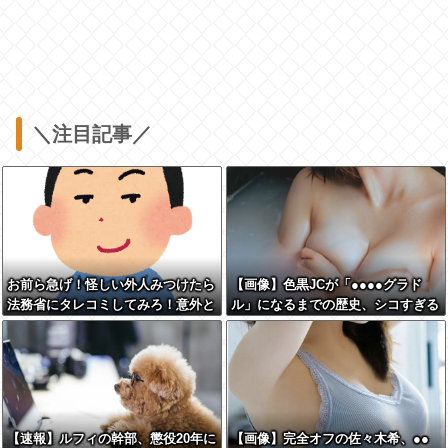
＼注目記事／
お前ら急げ！怪しい外人みつけたら
【画像】色黒JCが「●●●●グラド
法務省にタレコミしてみろ！意外と
ル」になるまでの歴史、シコすぎる
仕事するぞ？
wwww
【速報】ルフィの幹部、懲役20年に
【画像】完全オフの佐々木希、●●