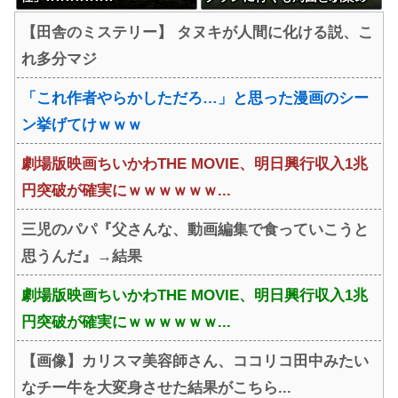
ず無言の帰宅
【田舎のミステリー】 タヌキが人間に化ける説、こ
れ多分マジ
「これ作者やらかしただろ…」と思った漫画のシー
ン挙げてけｗｗｗ
劇場版映画ちいかわTHE MOVIE、明日興行収入1兆
円突破が確実にｗｗｗｗｗｗ...
三児のパパ『父さんな、動画編集で食っていこうと
思うんだ』→結果
劇場版映画ちいかわTHE MOVIE、明日興行収入1兆
円突破が確実にｗｗｗｗｗｗ...
【画像】カリスマ美容師さん、ココリコ田中みたい
なチー牛を大変身させた結果がこちら...