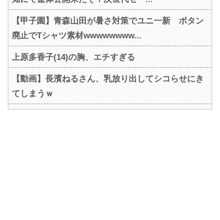
【甲子園】青森山田が暑さ対策でユニ一新 ボタン
廃止でTシャツ素材wwwwwwww...
上原多香子(14)の胸、エチすぎる
【動画】長濱ねるさん、乳放り出してシコらせにき
てしまうｗ