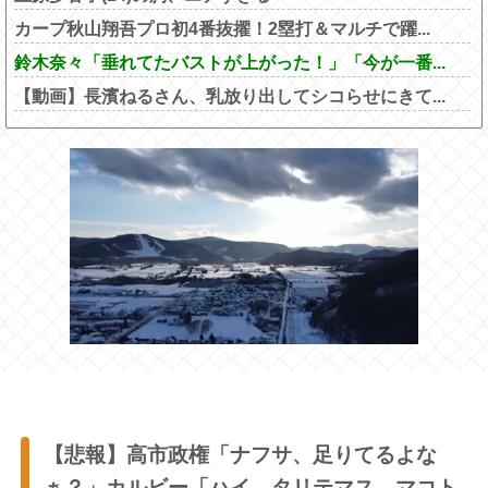
カープ秋山翔吾プロ初4番抜擢！2塁打＆マルチで躍...
鈴木奈々「垂れてたバストが上がった！」「今が一番...
【動画】長濱ねるさん、乳放り出してシコらせにきて...
【悲報】高市政権「ナフサ、足りてるよな
ぁ？」カルビー「ハイ、タリテマス。マコト