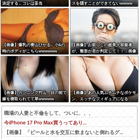
決定する←コレは妥当
スを隠すことができてないwwww
か？？？？？？？
【画像】爆乳の青山ひかる、小6の
【画像】お前らこの超美人容疑者
時のボディがこちらwwwwww
が、整形か否か判定して！！→画像
がこちらw w w w w w w w w w
【画像】カンニング竹山、目の前で
【画像】あの人気ムチムチなポケモ
嫁を寝取られてて草wwwww
ン、エッチなフィギュアになる
職場の人妻と不倫をして、ついに、、、
今iPhone 17 Pro Max買うってあり...
【画像】 「ビールと水を交互に飲まないと倒れるグ...