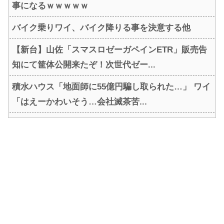
事になるｗｗｗｗｗ
バイク乗りワイ、バイク降りる事を決意する他
【新台】山佐「スマスロゼーガペインETR」販売告
知にて筐体公開来たぞ！次世代ゼー...
積水ハウス「地面師に55億円騙し取られた…」 ワイ
「はえーかわいそう…会社滅茶苦...