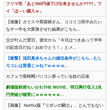
フリマ民「あと500円値下げ出来ませんか????」ワ
イ「ほ～い購入ｗ」
【画像】カリスマ美容師さん、ココリコ田中みたい
なチー牛を大変身させた結果がこちら...
父がﾀﾋんだ翌日、彼女から「今日はつきあって半年
の記念日だね！おめでとう！」とメ...
【衝撃】浅田真央ちゃんの婚活条件がこちら←むし
ろコレは普通じゃね？w w w w...
カフェで長時間パソコン弄っている奴の正体
劇場版映画ちいかわTHE MOVIE、明日興行収入1兆
円突破が確実にｗｗｗｗｗｗ...
【画像】 Netflix版『リボンの騎士』、とんでもない