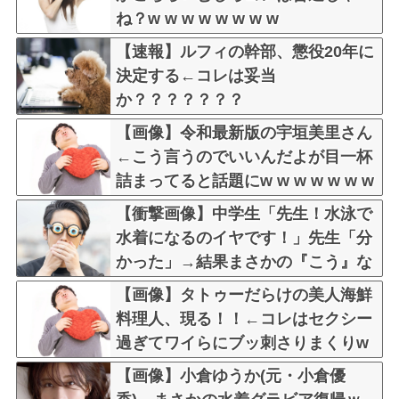
ね？w w w w w w w w
【速報】ルフィの幹部、懲役20年に
決定する←コレは妥当
か？？？？？？？
【画像】令和最新版の宇垣美里さん
←こう言うのでいいんだよが目一杯
詰まってると話題にw w w w w w w
w w
【衝撃画像】中学生「先生！水泳で
水着になるのイヤです！」先生「分
かった」→結果まさかの『こう』な
ってしまうw w w w w w w
【画像】タトゥーだらけの美人海鮮
料理人、現る！！←コレはセクシー
過ぎてワイらにブッ刺さりまくりw
w w w w w w w w
【画像】小倉ゆうか(元・小倉優