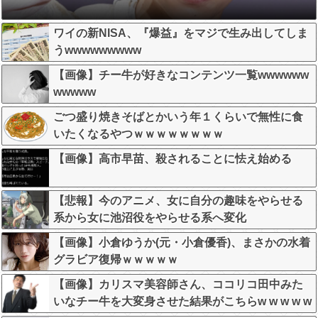
ワイの新NISA、『爆益』をマジで生み出してしま
うwwwwwwwww
【画像】チー牛が好きなコンテンツ一覧wwwwww
wwwww
ごつ盛り焼きそばとかいう年１くらいで無性に食
いたくなるやつｗｗｗｗｗｗｗｗ
【画像】高市早苗、殺されることに怯え始める
【悲報】今のアニメ、女に自分の趣味をやらせる
系から女に池沼役をやらせる系へ変化
【画像】小倉ゆうか(元・小倉優香)、まさかの水着
グラビア復帰ｗｗｗｗｗ
【画像】カリスマ美容師さん、ココリコ田中みた
いなチー牛を大変身させた結果がこちらw w w w w