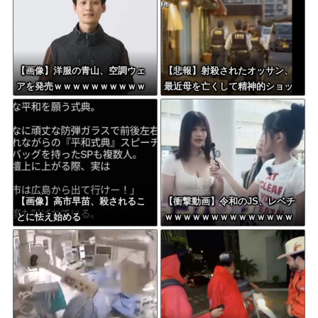
【画像】洋服の青山、空調ウェ
【悲報】射殺されたオッサン、
アを発売ｗｗｗｗｗｗｗｗｗｗ
最近母を亡くして精神的ショッ
ｗｗｗｗ
クを受けていたと判明・・・
【画像】高市早苗、殺されるこ
【衝撃動画】令和のJS、レベチ
とに怯え始める
ｗｗｗｗｗｗｗｗｗｗｗｗｗｗ
ｗｗｗｗｗｗｗｗｗｗｗｗｗｗ
ｗｗ