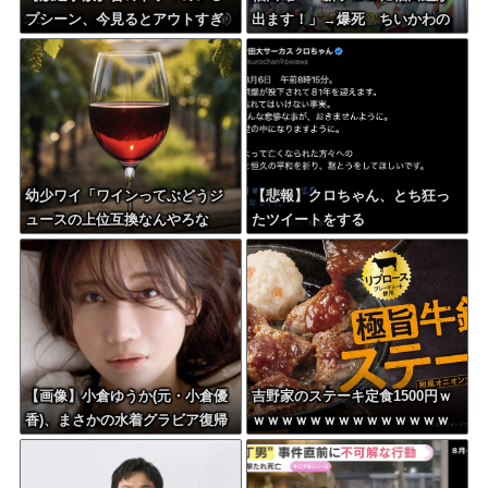
プシーン、今見るとアウトすぎ
出ます！」→爆死 ちいかわの
る・・・
監督「原作に忠実に」→爆売れ
幼少ワイ「ワインってぶどうジ
【悲報】クロちゃん、とち狂っ
ュースの上位互換なんやろな
たツイートをする
ぁ」
【画像】小倉ゆうか(元・小倉優
吉野家のステーキ定食1500円ｗ
香)、まさかの水着グラビア復帰
ｗｗｗｗｗｗｗｗｗｗｗｗｗｗ
ｗｗｗｗｗ
ｗｗｗｗ