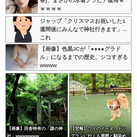
香)、まさかの水着グラビア復帰ｗ
ｗｗｗｗ
ジャップ「クリスマスお祝いした1
週間後にみんなで神社行きます」←
これ
【画像】色黒JCが「●●●●グラド
ル」になるまでの歴史、シコすぎる
wwww
【画像】田舎特有の「謎の神
【悲報】ワイのイーヌ、ドッ
社」wwwwwww
グランに行くも周囲と馴染め