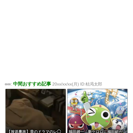
中間おすすめ記事
∞∞:
20xx/xx/xx(月) ID:枯渇太郎
【放送事故】昔のドラマのレ◯
福田雄一「新ケロロに福田組が