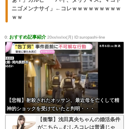
ニゴメンナサイ」←コレｗｗｗｗｗｗｗｗｗ
ｗｗ
おすすめ記事紹介
0:
20xx/xx/xx(月) ID:suropashi-line
【悲報】射殺されたオッサン、最近母を亡くして精
神的ショックを受けていたと判明・・・
【衝撃】浅田真央ちゃんの婚活条件
がこちら←むしろコレは普通じゃ