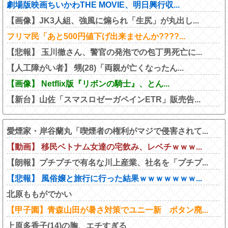
劇場版映画ちいかわTHE MOVIE、明日興行収...
【画像】JK3人組、強風に煽られ「生尻」が丸出し...
フリマ民「あと500円値下げ出来ませんか????...
【悲報】 玉川徹さん、警官の発泡での包丁男死亡に...
【人工障がい者】 甥(28)「両親が亡くなったん...
【画像】 Netflix版『リボンの騎士』、とん...
【新台】山佐「スマスロゼーガペインETR」販売告...
愛煙家・岸谷蘭丸「喫煙者の権利がマジで侵害されて...
【動画】 移民ベトナム女達の宅飲み、レベチｗｗｗ...
【朗報】プチプチで有名な川上産業、社名を「プチプ...
【悲報】 風俗嬢と旅行に行った結果ｗｗｗｗｗｗｗ...
北原ももがでかい
【甲子園】青森山田が暑さ対策でユニ一新 ボタン廃...
上原多香子(14)の胸、エチすぎる