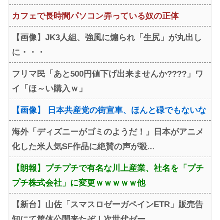
カフェで長時間パソコン弄っている奴の正体
【画像】JK3人組、強風に煽られ「生尻」が丸出し
に・・・
フリマ民「あと500円値下げ出来ませんか????」ワ
イ「ほ～い購入ｗ」
【画像】 日本共産党の街宣車、ほんと碌でもないな
海外「ディズニーがゴミのようだ！」日本がアニメ
化した米人気SF作品に絶賛の声が殺...
【朗報】プチプチで有名な川上産業、社名を「プチ
プチ株式会社」に変更ｗｗｗｗｗ他
【新台】山佐「スマスロゼーガペインETR」販売告
知にて筐体公開来たぞ！次世代ゼー...