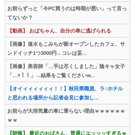
お前らずっと「今PC買うのは時期が悪い」って言っ
てないか？
【動画】 おばちゃん、自分の車に逃げられる
【画像】速水もこみちが新オープンしたカフェ、サ
ンドイッチ1つ3000円←コレは妥...
【画像】美容師「…手は尽くしました」陰キャ女子
「…ｯ！！」→結果をご覧くださいw...
【オイィィィィィィ！！】秋田県職員、ラ○ホテル
と思われる場所から記者会見に参加し...
お前らが大排気量の車に乗らない理由ｗｗｗｗｗｗ
ｗｗ
【朗報】 最近のおばさん、普通にエッッッすぎるｗ