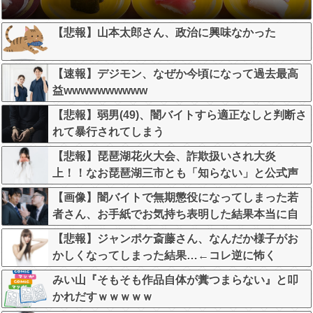
【悲報】山本太郎さん、政治に興味なかった
【速報】デジモン、なぜか今頃になって過去最高
益wwwwwwwwww
【悲報】弱男(49)、闇バイトすら適正なしと判断さ
れて暴行されてしまう
【悲報】琵琶湖花火大会、詐欺扱いされ大炎
上！！なお琵琶湖三市とも「知らない」と公式声
明←これどう言うことなんや！？？？？？？？？
【画像】闇バイトで無期懲役になってしまった若
者さん、お手紙でお気持ち表明した結果本当に自
分で書いたの？と疑惑が集中してしまう…
【悲報】ジャンポケ斎藤さん、なんだか様子がお
かしくなってしまった結果…←コレ逆に怖く
ね…？
みい山『そもそも作品自体が糞つまらない』と叩
かれだすｗｗｗｗｗ