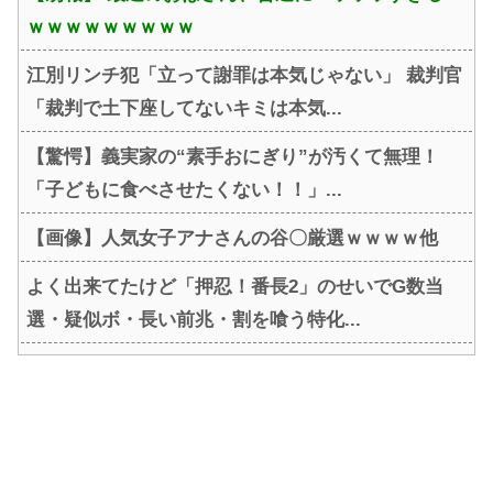
ｗｗｗｗｗｗｗｗｗ
江別リンチ犯「立って謝罪は本気じゃない」 裁判官
「裁判で土下座してないキミは本気...
【驚愕】義実家の“素手おにぎり”が汚くて無理！
「子どもに食べさせたくない！！」...
【画像】人気女子アナさんの谷〇厳選ｗｗｗｗ他
よく出来てたけど「押忍！番長2」のせいでG数当
選・疑似ボ・長い前兆・割を喰う特化...