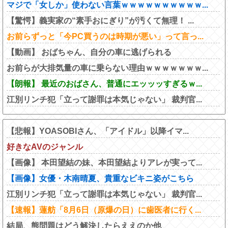
マジで「女しか」使わない言葉ｗｗｗｗｗｗｗｗｗｗ...
【驚愕】義実家の“素手おにぎり”が汚くて無理！ ...
お前らずっと「今PC買うのは時期が悪い」って言っ...
【動画】 おばちゃん、自分の車に逃げられる
お前らが大排気量の車に乗らない理由ｗｗｗｗｗｗｗ...
【朗報】 最近のおばさん、普通にエッッッすぎるｗ...
江別リンチ犯「立って謝罪は本気じゃない」 裁判官...
【悲報】YOASOBIさん、「アイドル」以降イマ...
好きなAVのジャンル
【画像】 本田望結の妹、本田望結よりアレが実って...
【画像】女優・木南晴夏、貴重なビキニ姿がこちら
江別リンチ犯「立って謝罪は本気じゃない」 裁判官...
【速報】蓮舫「8月6日（原爆の日）に歯医者に行く...
結局、熊問題はどう解決したらええのか他