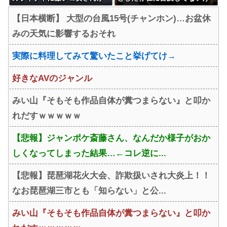
乱入してしまうｗｗｗｗｗ
どUFOに核落とされたん？
【日本横断】 大型の台風15号(チャンホン)…お盆休
w」
みの天気に影響するおそれ
実際に料理してみて驚いたこと挙げてけ→
好きなAVのジャンル
みい山『そもそも作品自体が糞つまらない』と叩か
れだすｗｗｗｗｗ
【悲報】ジャンポケ斎藤さん、なんだか様子がおか
しくなってしまった結果…←コレ逆に...
【悲報】琵琶湖花火大会、詐欺扱いされ大炎上！！
なお琵琶湖三市とも「知らない」と公...
みい山『そもそも作品自体が糞つまらない』と叩か