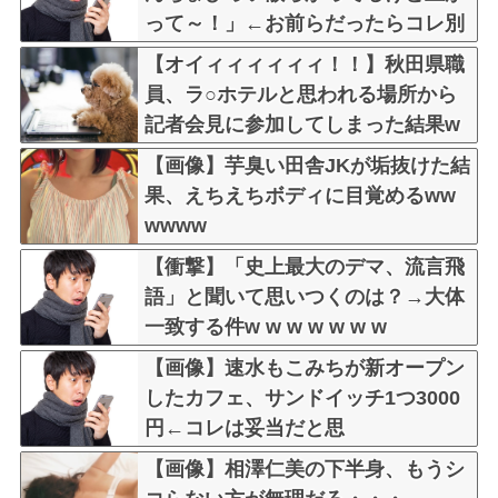
って～！」←お前らだったらコレ別
れるか？？？？？
【オイィィィィィィ！！】秋田県職
員、ラ○ホテルと思われる場所から
記者会見に参加してしまった結果w
w w w w w w w
【画像】芋臭い田舎JKが垢抜けた結
果、えちえちボディに目覚めるww
wwww
【衝撃】「史上最大のデマ、流言飛
語」と聞いて思いつくのは？→大体
一致する件w w w w w w w
【画像】速水もこみちが新オープン
したカフェ、サンドイッチ1つ3000
円←コレは妥当だと思
う？？？？？？
【画像】相澤仁美の下半身、もうシ