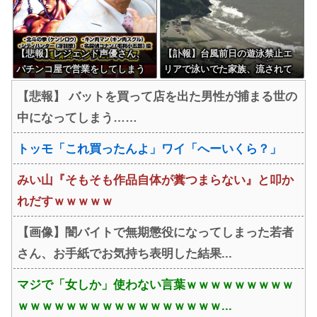
【悲報】レジェンド声優さん、
【訃報】台風前日の遊泳禁止エ
パチンコ屋で営業をしてしまう
リアで泳いでた家族、流されて
ガキが逝く
【悲報】 バットを買って店を出た男性が捕まる世の
中になってしまう……
トッモ「これ買ったんよ」ワイ「へーいくら？」
みい山『そもそも作品自体が糞つまらない』と叩か
れだすｗｗｗｗｗ
【画像】闇バイトで無期懲役になってしまった若者
さん、お手紙でお気持ち表明した結果...
マジで「女しか」使わない言葉ｗｗｗｗｗｗｗｗｗ
ｗｗｗｗｗｗｗｗｗｗｗｗｗｗｗｗｗ...