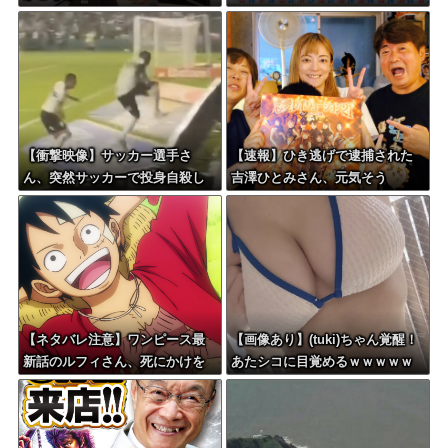
ｗｗｗｗｗｗｗｗｗｗｗｗｗｗ
ｗｗｗｗｗｗ
【衝撃映像】サッカー選手さ
【速報】ひき逃げで逮捕された
ん、突然サッカーで投身自殺し
吉澤ひとみさん、元気そう
てしまう
【ネタバレ注意】ワンピース最
【画像あり】(tuki)ちゃん覚醒！
新話のルフィさん、死にかけを
あたシコに目覚めるｗｗｗｗｗ
助けてもらったジジイに悪態を
ｗｗｗ
吐いてしまう・・・