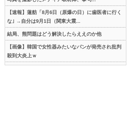
【速報】蓮舫「8月6日（原爆の日）に歯医者に行く
な｣ →自分は9月1日（関東大震...
結局、熊問題はどう解決したらええのか他
【画像】韓国で女性器みたいなパンが発売され批判
殺到大炎上ｗ