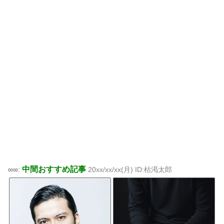
中間おすすめ記事
∞∞:
20xx/xx/xx(月) ID:枯渇太郎