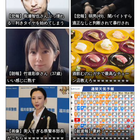
【悲報】長瀬智也さんぶっ壊れ
【悲報】弱男(49)、闇バイトすら
る→利きタイヤを始めてしまう
適正なしと判断されて暴行され
ｗｗｗｗｗ
てしまう
【朗報】竹達彩奈さん（37歳）
酒飲むのにガチで最高なチェー
いい感じに熟す
ン店教えろｗｗｗｗｗｗｗｗｗ
ｗ
【画像】美人すぎる県警本部長
【超速報】夏終了ｗｗｗｗｗｗ
がこちらｗｗｗｗｗｗｗｗｗｗ
ｗｗｗｗｗｗｗｗｗｗｗｗｗｗ