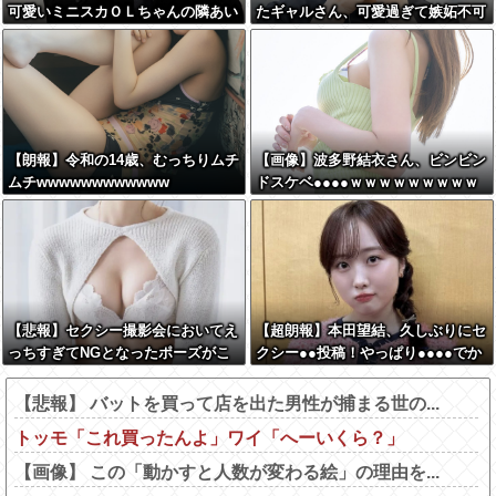
可愛いミニスカＯＬちゃんの隣あい
たギャルさん、可愛過ぎて嫉妬不可
てんじゃん！座ったろ！」→結果w
避w w w w w w w w w w w
w w w w w w w
【朗報】令和の14歳、むっちりムチ
【画像】波多野結衣さん、ビンビン
ムチwwwwwwwwwwww
ドスケベ●●●●ｗｗｗｗｗｗｗｗｗ
ｗ
【悲報】セクシー撮影会においてえ
【超朗報】本田望結、久しぶりにセ
っちすぎてNGとなったポーズがこ
クシー●●投稿！やっぱり●●●●でか
ちらwww
かった！
【悲報】 バットを買って店を出た男性が捕まる世の...
トッモ「これ買ったんよ」ワイ「へーいくら？」
【画像】 この「動かすと人数が変わる絵」の理由を...