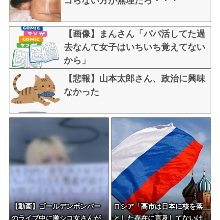
コらない方が無理だろ・・・
【画像】まんさん「パパ活してた過
去なんて女子はいちいち覚えてない
から」
【悲報】山本太郎さん、政治に興味
なかった
【動画】ゴールデンボンバー
ロシア「高市は日本に核を落
のライブ中に激シコ女さんが
とした存在に言及してないけ