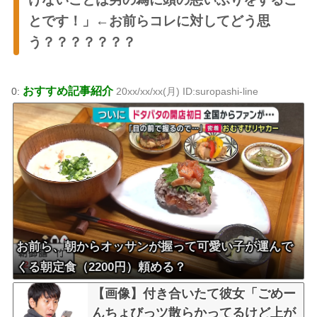
とです！」←お前らコレに対してどう思
う？？？？？？？
おすすめ記事紹介
0:
20xx/xx/xx(月) ID:suropashi-line
お前ら、朝からオッサンが握って可愛い子が運んで
くる朝定食（2200円）頼める？
【画像】付き合いたて彼女「ごめー
んちょびっツ散らかってるけど上が