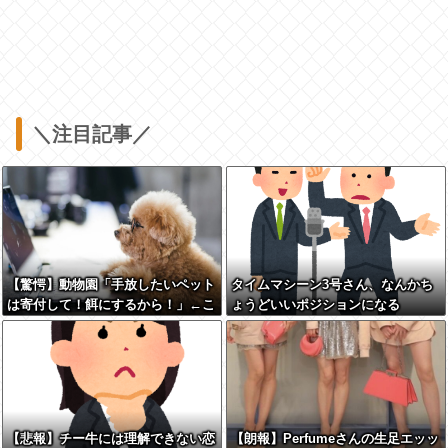
＼注目記事／
【驚愕】動物園「手放したいペット
タイムマシーン3号さん、なんかち
は寄付して！餌にするから！」←こ
ょうどいいポジションになる
れってどうなん？w w w w w w w
w w w
【悲報】チー牛には理解できない恋
【朗報】Perfumeさんの生足エッッ