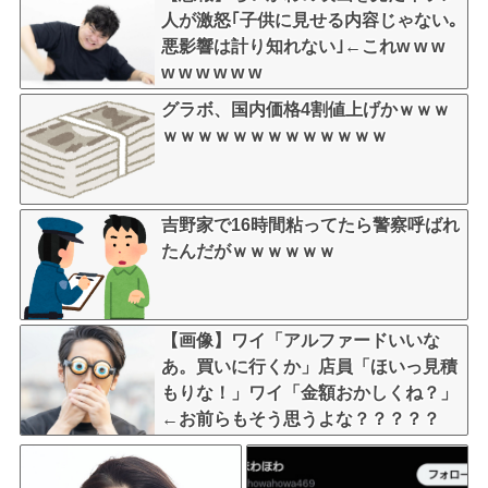
人が激怒｢子供に見せる内容じゃない｡
悪影響は計り知れない｣←これw w w
w w w w w w
グラボ、国内価格4割値上げかｗｗｗ
ｗｗｗｗｗｗｗｗｗｗｗｗｗ
吉野家で16時間粘ってたら警察呼ばれ
たんだがｗｗｗｗｗｗ
【画像】ワイ「アルファードいいな
あ。買いに行くか」店員「ほいっ見積
もりな！」ワイ「金額おかしくね？」
←お前らもそう思うよな？？？？？