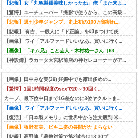
【悲報】女「丸亀製麺美味しかったね」俺「また来よ...
【驚愕】ユーチューバー「撮影で使うから、この高級...
【悲報】週刊少年ジャンプ、史上初の100万部割れ...
【悲報】 有吉、一般人に「ド正論」を叩きつけて炎...
【画像】 ワイ「アルファードいいなあ。買いに行く...
【画像】 「キム兄」こと芸人・木村祐一さん（63...
【神設備】ラカータ大宮駅前店の神セレコーナーがア...
【画像】田中みな実(39) 妊娠中でも露出多めの...
【驚愕】1回1時間程度のsexで20～30回く...
カープ、最下位中日まで1G差なのに3位ヤクルトま...
【画像】 ワイ「アルファードいいなあ。買いに行く...
【復活】「日本製メモリ」に世界中から注文殺到 米...
【画像】板野友美、ビキニ姿の谷間がたまらない
【悲報】高野連「暑熱対策で第2試合は13:30プ...