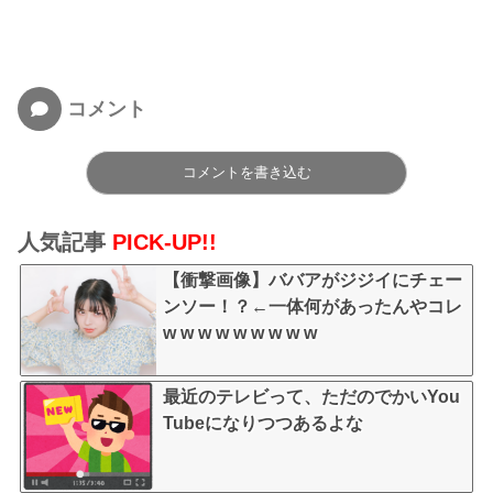
コメント
コメントを書き込む
人気記事
PICK-UP!!
【衝撃画像】ババアがジジイにチェー
ンソー！？←一体何があったんやコレ
w w w w w w w w w
最近のテレビって、ただのでかいYou
Tubeになりつつあるよな