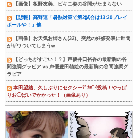
【画像】板野友美、ビキニ姿の谷間がたまらない
【悲報】高野連「暑熱対策で第2試合は13:30プレイ
ボールや！」他
【画像】お天気お姉さん(32)、突然の妊娠発表に世間
がザワついてしまうw
【どっちがすごい！？】声優井口裕香の最新胸の谷
間強調グラビア vs 声優豊田萌絵の最新胸の谷間強調グ
ラビア
本田望結、久しぶりにセクシーﾃﾞｶﾊﾟｲ投稿！やっぱ
りお◯ぱいでかかった！（画像あり）