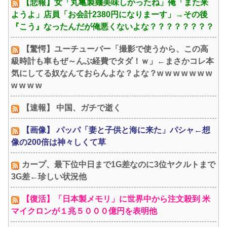
【悲報】女「丸亀製麺美味しかったね」俺「また来
ようよ」店員「お会計2380円になりまーす」→その後
『こう』なったんだが俺悪くないよな？？？？？？？？
【驚愕】ユーチューバー「撮影で使うから、この高
級時計も車もぜ～んぶ経費でタダ！ｗ」←まさかコレ本
気にしてる奴なんておらんよな？よな？w w w w w w w
w w w w
【速報】 中国、ガチで逝く
【画像】 パッパ「妻と子供と海に来た」パシャ←想
像の200倍は神々しくて草
カープ、最下位中日まで1G差なのに3位ヤクルトまで
3G差←珍しい状況他
【復活】「日本製メモリ」に世界中から注文殺到 米
マイクロンが１兆５０００億円を表明他