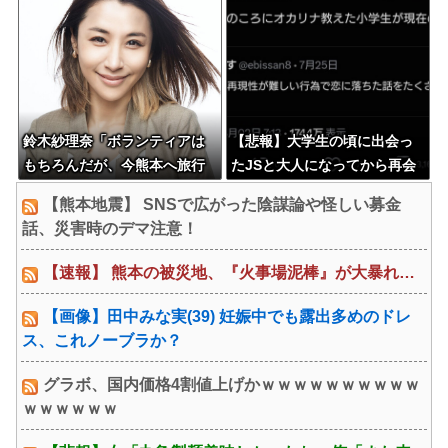
鈴木紗理奈「ボランティアは
【悲報】大学生の頃に出会っ
もちろんだが、今熊本へ旅行
たJSと大人になってから再会
に行くことも支援になる」
し結婚した男、大炎上してし
【熊本地震】 SNSで広がった陰謀論や怪しい募金
まう
話、災害時のデマ注意！
【速報】 熊本の被災地、『火事場泥棒』が大暴れ…
【画像】田中みな実(39) 妊娠中でも露出多めのドレ
ス、これノーブラか？
グラボ、国内価格4割値上げかｗｗｗｗｗｗｗｗｗｗ
ｗｗｗｗｗｗ