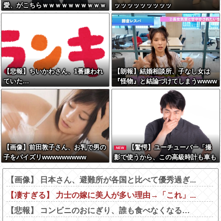
愛、がこちらｗｗｗｗｗｗｗｗｗｗ
ッッッッッッッッッ
ｗｗｗｗｗｗｗｗｗｗｗ
【悲報】ちいかわさん、1番嫌われ
【朗報】結婚相談所、子なし女は
ていた…
『怪物』と結論づけてしまうwwww
ww
【画像】前田敦子さん、お乳で男の
【驚愕】ユーチューバー「撮
NEW
子をパイズリwwwwwwwww
影で使うから、この高級時計も車も
ぜ～んぶ経費でタダ！ｗ」←まさか
コレ本気にしてる奴なんておらんよ
【画像】 日本さん、避難所が各国と比べて優秀過ぎ...
な？よな？w w w w w w w w w w
【凄すぎる】 力士の嫁に美人が多い理由→「これ」...
w
【悲報】 コンビニのおにぎり、誰も食べなくなる…