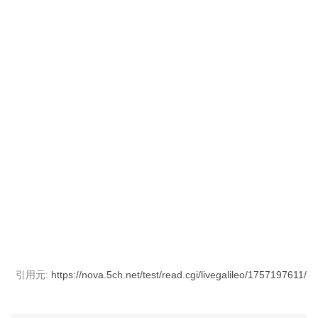
引用元:
https://nova.5ch.net/test/read.cgi/livegalileo/1757197611/