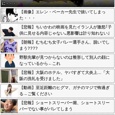
に・・・
【画像】エレン・ベーカー先生で抜いてしまっ
た・・・
【悲報】ちいかわの映画を見たイラン人が激怒｢子
供に見せる内容じゃない｡悪影響は計り知れない｣
←これw w w w w w w w w
【朗報】むちむち女子バレー選手さん、脱いでし
まう????
野獣先輩が見つからないのは整形して別人の顔に
なっているから←これ
【悲報】大阪のホテル、ヤバすぎて大炎上…「大
阪の洗礼を受けました」
【動画】至近距離のヒグマ、ガチのマジで怖過ぎ
る→ご覧ください
【悲報】ショートスリーパー堀、ショートスリー
パーでない事がバレてしまう