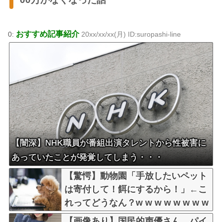
おすすめ記事紹介
0:
20xx/xx/xx(月) ID:suropashi-line
【闇深】NHK職員が番組出演タレントから性被害に
あっていたことが発覚してしまう・・・
【驚愕】動物園「手放したいペット
は寄付して！餌にするから！」←こ
れってどうなん？w w w w w w w w
w w
【画像あり】国民的声優さん、パイ