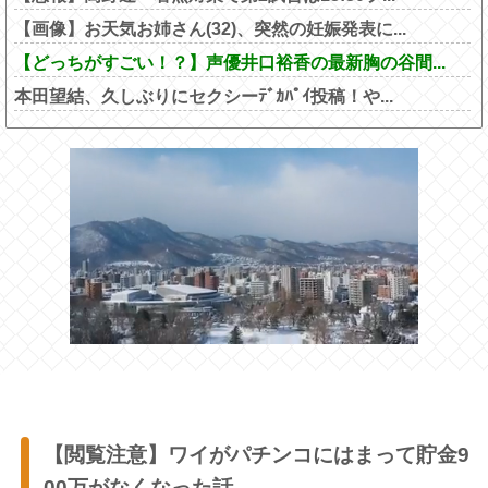
【画像】お天気お姉さん(32)、突然の妊娠発表に...
【どっちがすごい！？】声優井口裕香の最新胸の谷間...
本田望結、久しぶりにセクシーﾃﾞｶﾊﾟｲ投稿！や...
【閲覧注意】ワイがパチンコにはまって貯金9
00万がなくなった話