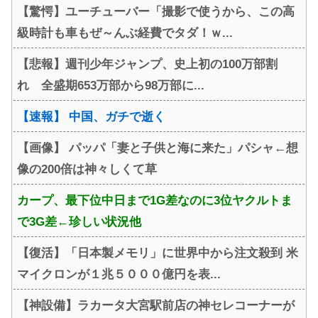
【驚愕】ユーチューバー「撮影で使うから、この高
級時計も車もぜ～んぶ経費でタダ！ｗ...
【悲報】週刊少年ジャンプ、史上初の100万部割
れ 全盛期653万部から98万部に...
【速報】 中国、ガチで逝く
【画像】 パッパ「妻と子供と海に来た」パシャ←想
像の200倍は神々しくて草
カープ、最下位中日まで1G差なのに3位ヤクルトま
で3G差←珍しい状況他
【復活】「日本製メモリ」に世界中から注文殺到 米
マイクロンが１兆５０００億円を表...
【神設備】ラカータ大宮駅前店の神セレコーナーが