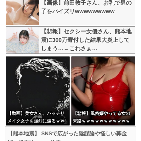
【画像】前田敦子さん、お乳で男の
子をパイズリwwwwwwwww
【悲報】セクシー女優さん、熊本地
震に300万寄付した結果大炎上して
しまう…←これさぁ…
【動画】美女さん、バッチリ
【悲報】風俗嬢やってる女の
メイク女子を強烈に煽るｗｗ
末路ｗｗｗｗｗｗｗｗｗｗｗ
ｗｗｗｗｗ
【熊本地震】 SNSで広がった陰謀論や怪しい募金