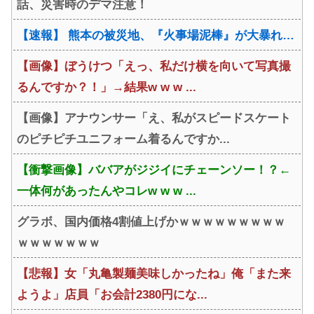
話、災害時のデマ注意！
【速報】 熊本の被災地、『火事場泥棒』が大暴れ…
【画像】ぼうけつ「えっ、私だけ横を向いて写真撮
るんですか？！」→結果w w w ...
【画像】アナウンサー「え、私がスピードスケート
のピチピチユニフォーム着るんですか...
【衝撃画像】ババアがジジイにチェーンソー！？←
一体何があったんやコレw w w ...
グラボ、国内価格4割値上げかｗｗｗｗｗｗｗｗｗ
ｗｗｗｗｗｗｗ
【悲報】女「丸亀製麺美味しかったね」俺「また来
ようよ」店員「お会計2380円にな...